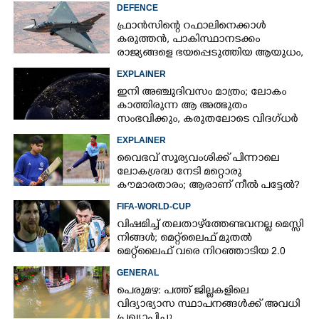
DEFENCE
ഫ്രാൻസിന്റെ റഫാലിനെക്കാൾ
കരുത്തൻ,​ പാകിസ്ഥാനടക്കം
രാജ്യങ്ങളെ ഭയപ്പെടുത്തിയ ആയുധം,​
ഇന്ത്യ നിർമ്മിച്ച എണ്ണം 100ലേക്ക്
EXPLAINER
ഇനി അഞ്ചുദിവസം മാത്രം; ലോകം
കാത്തിരുന്ന ആ അത്ഭുതം
സംഭവിക്കും, കരുതലോടെ വിദഗ്ധർ
EXPLAINER
വൈഭവ് സൂര്യവംശിക്ക് പിന്നാലെ
ലോകശ്രദ്ധ നേടി മറ്റൊരു
കൗമാരതാരം; ആരാണ് നീൽ പട്ടേൽ?
FIFA-WORLD-CUP
വിഷമിച്ച് തലതാഴ്‌ത്തേണ്ടവനല്ല മെസ്സി
നിങ്ങള്‍; മെറ്റ്‌ലൈഫ് മുതല്‍
മെറ്റ്‌ലൈഫ് വരെ നിറഞ്ഞാടിയ 2.0
GENERAL
പെരുമഴ: പത്ത് ജില്ലകളിലെ
വിദ്യാഭ്യാസ സ്ഥാപനങ്ങൾക്ക് അവധി
പ്രഖ്യാപിച്ചു.