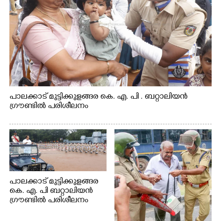
പാലക്കാട് മുട്ടിക്കുളങ്ങര കെ. എ. പി . ബറ്റാലിയൻ
ഗ്രൗണ്ടിൽ പരിശീലനം
പാലക്കാട് മുട്ടിക്കുളങ്ങര
കെ. എ. പി ബറ്റാലിയൻ
ഗ്രൗണ്ടിൽ പരിശീലനം