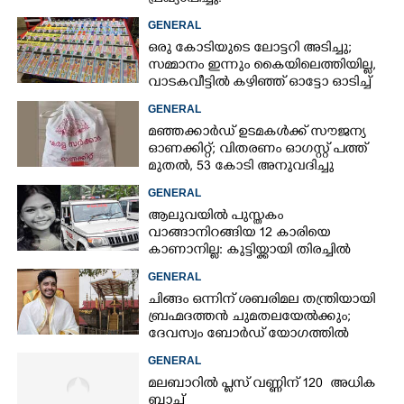
GENERAL
ഒരു കോടിയുടെ ലോട്ടറി അടിച്ചു;
സമ്മാനം ഇന്നും കൈയിലെത്തിയില്ല,
വാടകവീട്ടിൽ കഴിഞ്ഞ് ഓട്ടോ ഓടിച്ച്
73കാരൻ
GENERAL
മഞ്ഞക്കാർഡ് ഉടമകൾക്ക് സൗജന്യ
ഓണക്കിറ്റ്; വിതരണം ഓഗസ്റ്റ് പത്ത്
മുതൽ, 53 കോടി അനുവദിച്ചു
GENERAL
ആലുവയിൽ പുസ്തകം
വാങ്ങാനിറങ്ങിയ 12 കാരിയെ
കാണാനില്ല: കുട്ടിയ്ക്കായി തിരച്ചിൽ
GENERAL
ചിങ്ങം ഒന്നിന് ശബരിമല തന്ത്രിയായി
ബ്രഹ്മദത്തൻ ചുമതലയേൽക്കും;
ദേവസ്വം ബോർഡ് യോഗത്തിൽ
തീരുമാനം
GENERAL
മലബാറിൽ പ്ലസ് വണ്ണിന് 120 അധിക
ബാച്ച്