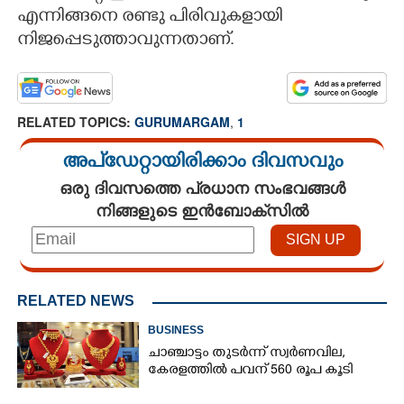
എന്നിങ്ങനെ രണ്ടു പിരിവുകളായി
CARTOONS
നിജപ്പെടുത്താവുന്നതാണ്.
LITERATURE
RELATED TOPICS:
GURUMARGAM
,
1
ZOOM
അപ്ഡേറ്റായിരിക്കാം ദിവസവും
ഒരു ദിവസത്തെ പ്രധാന സംഭവങ്ങൾ
CONTACT US
നിങ്ങളുടെ ഇൻബോക്സിൽ
RELATED NEWS
BUSINESS
ചാഞ്ചാട്ടം തുടർന്ന് സ്വർണവില,
കേരളത്തിൽ പവന് 560 രൂപ കൂടി