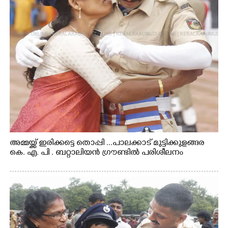
അമ്മയ്ക്ക് ഇരിക്കട്ടെ തൊപ്പി ...പാലക്കാട് മുട്ടിക്കുളങ്ങര
കെ. എ. പി . ബറ്റാലിയൻ ഗ്രൗണ്ടിൽ പരിശീലനം