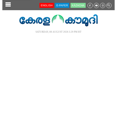
SECTIONS
ENGLISH
E-PAPER
KĀZHCHA
HOME
LATEST
SATURDAY, 08 AUGUST 2026 3.29 PM IST
AUDIO
NOTIFIED NEWS
POLL
KERALA
LOCAL
NEWS 360
CASE DIARY