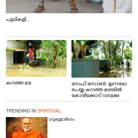
പുലികളി...
കനത്ത മഴ
സേഫ് സോൺ: ഇന്നലെ
പെയ്ത കനത്ത മഴയിൽ
കോഴിക്കോട് വടക്കേ
വയലിൽ വെള്ളം
കയറിയതിനെ തുടർന്ന്
TRENDING IN
SPIRITUAL
വീട്ടുസാധനങ്ങളുമായി
വെള്ളത്തിലൂടെ
ഗുരുമാർഗം
നടന്നുവരുന്നവരെ
മതിലിനു മുകളിൽ നോക്കി
നിൽക്കുന്ന