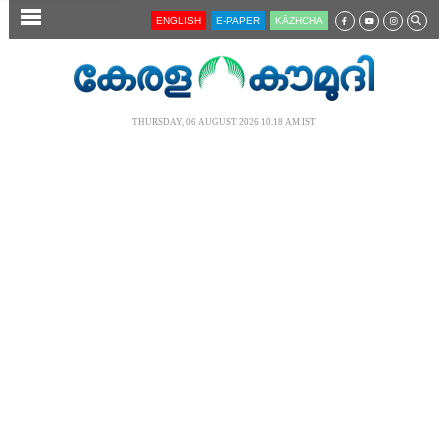
SECTIONS
ENGLISH
E-PAPER
KĀZHCHA
HOME
LATEST
THURSDAY, 06 AUGUST 2026 10.18 AM IST
AUDIO
NOTIFIED NEWS
POLL
KERALA
LOCAL
NEWS 360
CASE DIARY