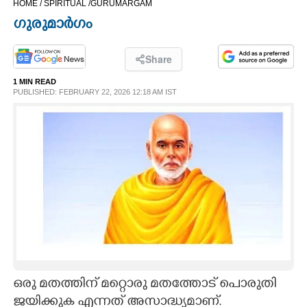
HOME /
SPIRITUAL /
GURUMARGAM
CINEMA
ഗുരുമാർഗം
OPINION
Share
1 MIN READ
PHOTOS
PUBLISHED: FEBRUARY 22, 2026 12:18 AM IST
LIFESTYLE
SPIRITUAL
INFO+
ART
ഒരു മതത്തിന് മറ്റൊരു മതത്തോട് പൊരുതി
ASTRO
ജയിക്കുക എന്നത് അസാദ്ധ്യമാണ്.