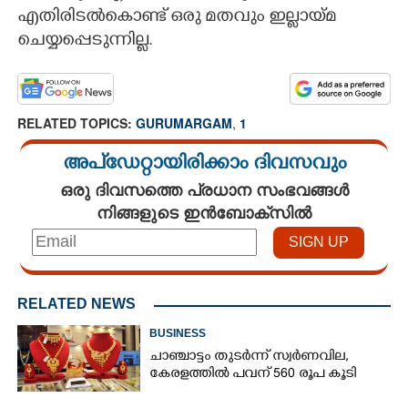
എതിരിടൽകൊണ്ട് ഒരു മതവും ഇല്ലായ്മ
CARTOONS
ചെയ്യപ്പെടുന്നില്ല.
LITERATURE
RELATED TOPICS:
GURUMARGAM
,
1
ZOOM
അപ്ഡേറ്റായിരിക്കാം ദിവസവും
ഒരു ദിവസത്തെ പ്രധാന സംഭവങ്ങൾ
CONTACT US
നിങ്ങളുടെ ഇൻബോക്സിൽ
RELATED NEWS
BUSINESS
ചാഞ്ചാട്ടം തുടർന്ന് സ്വർണവില,
കേരളത്തിൽ പവന് 560 രൂപ കൂടി