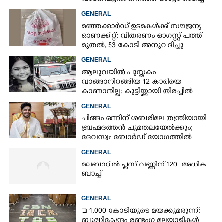
73കാരൻ
GENERAL
മഞ്ഞക്കാർഡ് ഉടമകൾക്ക് സൗജന്യ
ഓണക്കിറ്റ്; വിതരണം ഓഗസ്റ്റ് പത്ത്
മുതൽ, 53 കോടി അനുവദിച്ചു
GENERAL
ആലുവയിൽ പുസ്തകം
വാങ്ങാനിറങ്ങിയ 12 കാരിയെ
കാണാനില്ല: കുട്ടിയ്ക്കായി തിരച്ചിൽ
GENERAL
ചിങ്ങം ഒന്നിന് ശബരിമല തന്ത്രിയായി
ബ്രഹ്മദത്തൻ ചുമതലയേൽക്കും;
ദേവസ്വം ബോർഡ് യോഗത്തിൽ
തീരുമാനം
GENERAL
മലബാറിൽ പ്ലസ് വണ്ണിന് 120 അധിക
ബാച്ച്
GENERAL
 1,000 കോടിയുടെ മയക്കുമരുന്ന്:
ബുദ്ധികേന്ദ്രം രണ്ടംഗ മലയാളികൾ