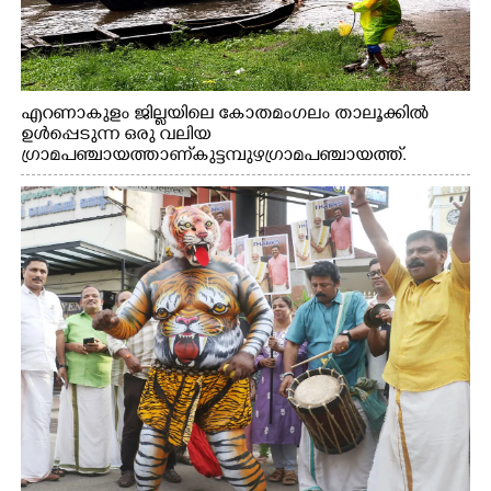
എറണാകുളം ജില്ലയിലെ കോതമംഗലം താലൂക്കിൽ
ഉൾപ്പെടുന്ന ഒരു വലിയ
ഗ്രാമപഞ്ചായത്താണ് കുട്ടമ്പുഴ ഗ്രാമ പഞ്ചായത്ത്.
ആദിവാസി ഊരുകളായ വെള്ളാരംകുത്ത്, കത്തിപ്പാറ,
ഉറിയംപെട്ടി, തേക്കല്ല്, വെട്ടിക്കല്ല്, മഞ്ചപ്പാറ എന്നീ ആറു
സ്ഥലങ്ങളിലേക്കുള്ള പ്രധാന സഞ്ചാര മാർഗമാണ് ഈ
കാണുന്ന കടത്ത് വള്ളം