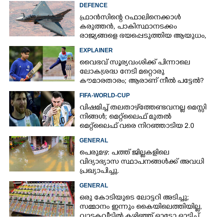
DEFENCE
ഫ്രാൻസിന്റെ റഫാലിനെക്കാൾ
കരുത്തൻ,​ പാകിസ്ഥാനടക്കം
രാജ്യങ്ങളെ ഭയപ്പെടുത്തിയ ആയുധം,​
ഇന്ത്യ നിർമ്മിച്ച എണ്ണം 100ലേക്ക്
EXPLAINER
വൈഭവ് സൂര്യവംശിക്ക് പിന്നാലെ
ലോകശ്രദ്ധ നേടി മറ്റൊരു
കൗമാരതാരം; ആരാണ് നീൽ പട്ടേൽ?
FIFA-WORLD-CUP
വിഷമിച്ച് തലതാഴ്‌ത്തേണ്ടവനല്ല മെസ്സി
നിങ്ങള്‍; മെറ്റ്‌ലൈഫ് മുതല്‍
മെറ്റ്‌ലൈഫ് വരെ നിറഞ്ഞാടിയ 2.0
GENERAL
പെരുമഴ: പത്ത് ജില്ലകളിലെ
വിദ്യാഭ്യാസ സ്ഥാപനങ്ങൾക്ക് അവധി
പ്രഖ്യാപിച്ചു.
GENERAL
ഒരു കോടിയുടെ ലോട്ടറി അടിച്ചു;
സമ്മാനം ഇന്നും കൈയിലെത്തിയില്ല,
വാടകവീട്ടിൽ കഴിഞ്ഞ് ഓട്ടോ ഓടിച്ച്