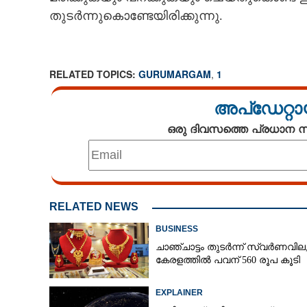
തുടർന്നുകൊണ്ടേയിരിക്കുന്നു.
CARTOONS
LITERATURE
RELATED TOPICS:
GURUMARGAM
,
1
ZOOM
അപ്ഡേറ്റാ
ഒരു ദിവസത്തെ പ്രധാന
CONTACT US
RELATED NEWS
BUSINESS
ചാഞ്ചാട്ടം തുടർന്ന് സ്വർണവില
കേരളത്തിൽ പവന് 560 രൂപ കൂടി
EXPLAINER