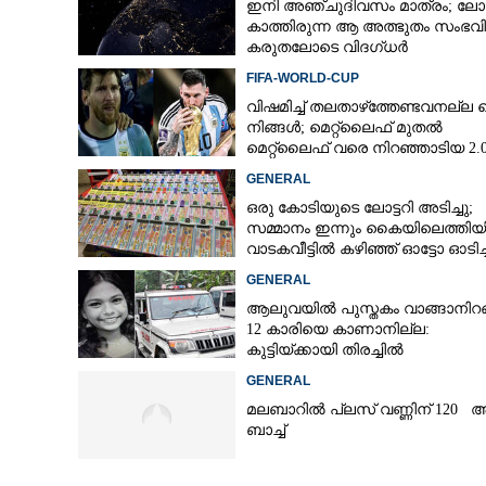
ഇനി അഞ്ചുദിവസം മാത്രം; ലോ
കാത്തിരുന്ന ആ അത്ഭുതം സംഭവിക
കരുതലോടെ വിദഗ്ധർ
FIFA-WORLD-CUP
വിഷമിച്ച് തലതാഴ്‌ത്തേണ്ടവനല്ല മ
നിങ്ങള്‍; മെറ്റ്‌ലൈഫ് മുതല്‍
മെറ്റ്‌ലൈഫ് വരെ നിറഞ്ഞാടിയ 2.
GENERAL
ഒരു കോടിയുടെ ലോട്ടറി അടിച്ചു;
സമ്മാനം ഇന്നും കൈയിലെത്തിയി
വാടകവീട്ടിൽ കഴിഞ്ഞ് ഓട്ടോ ഓടിച്ച
73കാരൻ
GENERAL
ആലുവയിൽ പുസ്തകം വാങ്ങാനിറങ
12 കാരിയെ കാണാനില്ല:
കുട്ടിയ്ക്കായി തിരച്ചിൽ
GENERAL
മലബാറിൽ പ്ലസ് വണ്ണിന് 120 
ബാച്ച്