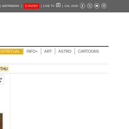
|
MATRIMONY |
E-PAPER
|
LIVE TV
|
CAL 2026
SPIRITUAL
INFO+
ART
ASTRO
CARTOONS
THU