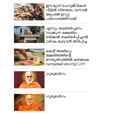
ഈ മൂന്ന് ചെറുജീവികൾ
വീട്ടിൽ നിരന്തരം വന്നാൽ
ആപത്ത് ഉറപ്പ്,​
×
പരിഹാരത്തിനായി
ചെയ്യേണ്ടത്
എന്നും ബലിതർപ്പണം
നടക്കുന്ന ക്ഷേത്രം,​
ഒരിക്കൽ ബലിയർപ്പിച്ചാൽ
വർഷം മുഴുവൻ അർപ്പിച്ച
പുണ്യം
കെന്റ് അയ്യപ്പ
ക്ഷേത്രത്തിന്റെ
നേതൃത്വത്തിൽ കർക്കടക
വാവുബലി ഓഗസ്റ്റ് 12ന്;
ഒരുക്കങ്ങൾ പൂർത്തിയായി
ഗുരുമാർഗം
ഗുരുമാർഗം