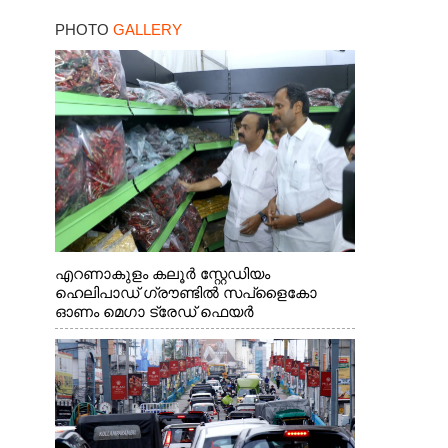
PHOTO
GALLERY
എറണാകുളം കലൂർ സ്റ്റേഡിയം
ഹെലിപാഡ് ഗ്രൗണ്ടിൽ സപ്ളൈകോ
ഓണം മെഗാ ട്രേഡ് ഫെയർ
സംസ്ഥാനതല ഉദ്ഘാടനം നിർവഹിച്ച്
സ്റ്റാൾ സന്ദർശിക്കുന്ന മുഖ്യമന്ത്രി വി.ഡി.
സതീശൻ. മന്ത്രി അനൂപ് ജേക്കബ് സമീപം