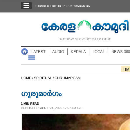
SECTIONS
FOUNDER EDITOR : K SUKUMARAN BA
HOME
LATEST
AUDIO
SATURDAY, 08 AUGUST 2026 8.40 PM IST
NOTIFIED NEWS
LATEST
AUDIO
KERALA
LOCAL
NEWS 360
POLL
KERALA
TIM
HOME /
SPIRITUAL /
GURUMARGAM
LOCAL
ഗുരുമാർഗം
NEWS 360
1 MIN READ
PUBLISHED: APRIL 24, 2026 12:57 AM IST
CASE DIARY