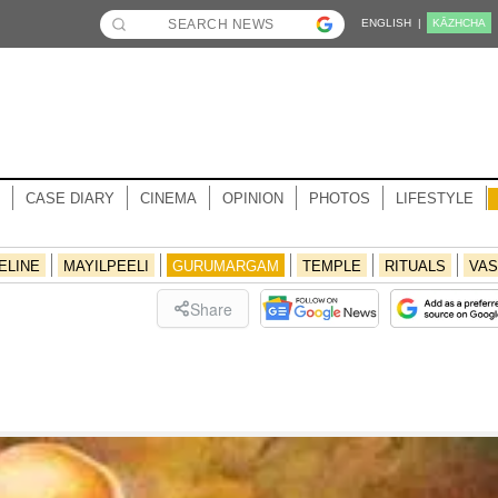
ENGLISH |
KĀZHCHA
CASE DIARY
CINEMA
OPINION
PHOTOS
LIFESTYLE
ELINE
MAYILPEELI
GURUMARGAM
TEMPLE
RITUALS
VAS
Share