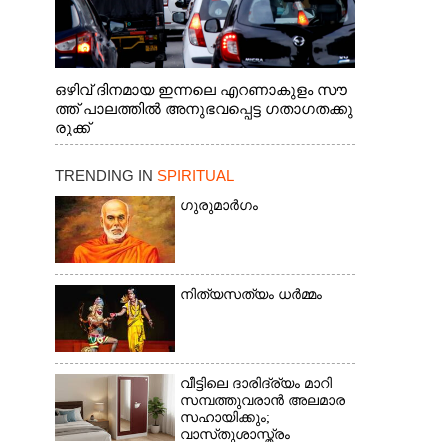
ഒഴിവ് ദിനമായ ഇന്നലെ എറണാകുളം സൗ
ത്ത് പാലത്തിൽ അനുഭവപ്പെട്ട ഗതാഗതക്കു
രുക്ക്
TRENDING IN
SPIRITUAL
ഗുരുമാർഗം
നിത്യസത്യം ധർമ്മം
വീട്ടിലെ ദാരിദ്ര്യം മാറി
സമ്പത്തുവരാൻ അലമാര
സഹായിക്കും;
വാസ്‌തുശാസ്ത്രം