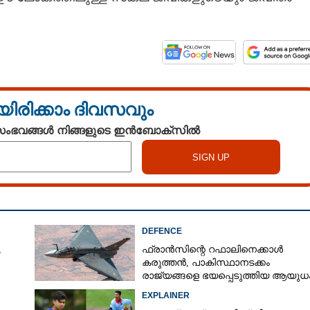
യിരിക്കാം ദിവസവും
 സംഭവങ്ങൾ നിങ്ങളുടെ ഇൻബോക്സിൽ
DEFENCE
,
ഫ്രാൻസിന്റെ റഫാലിനെക്കാൾ
കരുത്തൻ,​ പാകിസ്ഥാനടക്കം
രാജ്യങ്ങളെ ഭയപ്പെടുത്തിയ ആയുധം,
ഇന്ത്യ നിർമ്മിച്ച എണ്ണം 100ലേക്ക്
EXPLAINER