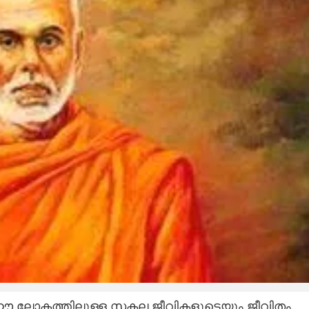
ട് ഈ ലോകത്തിലുള്ള സകല ജീവികളുടെയും ജീവിതം