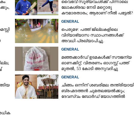
കം
വൈഭവ് സൂര്യവംശിക്ക് പിന്നാലെ
്കും,
ലോകശ്രദ്ധ നേടി മറ്റൊരു
കൗമാരതാരം; ആരാണ് നീൽ പട്ടേൽ?
GENERAL
െസ്സി
പെരുമഴ: പത്ത് ജില്ലകളിലെ
വിദ്യാഭ്യാസ സ്ഥാപനങ്ങൾക്ക്
0
അവധി പ്രഖ്യാപിച്ചു.
GENERAL
മഞ്ഞക്കാർഡ് ഉടമകൾക്ക് സൗജന്യ
ല്ല,
ഓണക്കിറ്റ്; വിതരണം ഓഗസ്റ്റ് പത്ത്
്
മുതൽ, 53 കോടി അനുവദിച്ചു
GENERAL
്ങിയ
ചിങ്ങം ഒന്നിന് ശബരിമല തന്ത്രിയായ
ബ്രഹ്മദത്തൻ ചുമതലയേൽക്കും;
ദേവസ്വം ബോർഡ് യോഗത്തിൽ
തീരുമാനം
അധിക