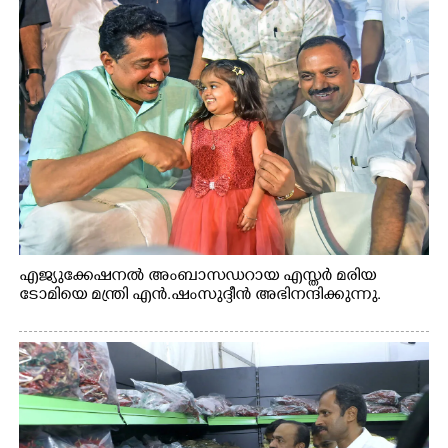
എജ്യുക്കേഷനൽ അംബാസഡറായ എസ്തർ മരിയ
ടോമിയെ മന്ത്രി എൻ.ഷംസുദ്ദീൻ അഭിനന്ദിക്കുന്നു.