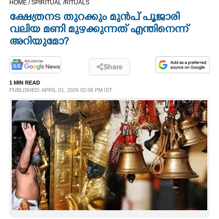
HOME /
SPIRITUAL /
RITUALS
CINEMA
ക്ഷേത്രനട തുറക്കും മുൻപ് പൂജാരി
വലിയ മണി മുഴക്കുന്നത് എന്തിനെന്ന്
OPINION
അറിയുമോ?
PHOTOS
Share
1 MIN READ
PUBLISHED: APRIL 01, 2026 02:06 PM IST
LIFESTYLE
SPIRITUAL
INFO+
ART
ASTRO