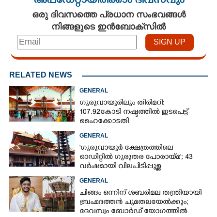
അപ്ഡേറ്റായിരിക്കാം ദിവസവും
ഒരു ദിവസത്തെ പ്രധാന സംഭവങ്ങൾ
നിങ്ങളുടെ ഇൻബോക്സിൽ
RELATED NEWS
GENERAL
ഗുരുവായൂരിലും തിരിമറി:
107.92 കോടി നഷ്ടത്തിൽ ഇടപെട്ട്
ഹൈക്കോടതി
GENERAL
'ഗുരുവായൂർ ക്ഷേത്രത്തിലെ
ഓഡിറ്റിൽ ഗുരുതര പോരായ്മ'; 43
വർഷമായി വിലപിടിപ്പുള്ള
വസ്തുക്കളുടെ പരിശോധന
GENERAL
നടത്തിയിട്ടില്ലെന്ന് ഹൈക്കോടതി
ചിങ്ങം ഒന്നിന് ശബരിമല തന്ത്രിയായി
ബ്രഹ്മദത്തൻ ചുമതലയേൽക്കും;
ദേവസ്വം ബോർഡ് യോഗത്തിൽ