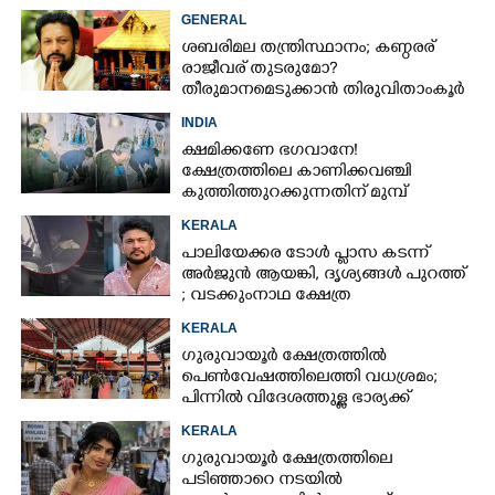
തീരുമാനം
GENERAL
ശബരിമല തന്ത്രിസ്ഥാനം; കണ്ഠരര്
രാജീവര് തുടരുമോ?
തീരുമാനമെടുക്കാൻ തിരുവിതാംകൂർ
ദേവസ്വം ബോർഡ്
INDIA
ക്ഷമിക്കണേ ഭഗവാനേ!
ക്ഷേത്രത്തിലെ കാണിക്കവഞ്ചി
കുത്തിത്തുറക്കുന്നതിന് മുമ്പ്
പ്രാർത്ഥിച്ച് കള്ളന്മാർ
KERALA
പാലിയേക്കര ടോൾ പ്ലാസ കടന്ന്
അർജുൻ ആയങ്കി,​ ദൃശ്യങ്ങൾ പുറത്ത്
; വടക്കുംനാഥ ക്ഷേത്ര
മൈതാനത്തുണ്ടെന്ന് ഫേസ്ബുക്ക്
KERALA
പോസ്റ്റ്
ഗുരുവായൂർ ക്ഷേത്രത്തിൽ
പെൺവേഷത്തിലെത്തി വധശ്രമം;
പിന്നിൽ വിദേശത്തുള്ള ഭാര്യക്ക്
ചിത്രങ്ങൾ അയച്ചതിലെ പക
KERALA
ഗുരുവായൂർ ക്ഷേത്രത്തിലെ
പടിഞ്ഞാറെ നടയിൽ