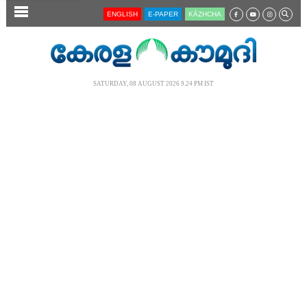
SECTIONS
ENGLISH
E-PAPER
KĀZHCHA
HOME
LATEST
SATURDAY, 08 AUGUST 2026 9.24 PM IST
AUDIO
NOTIFIED NEWS
POLL
KERALA
LOCAL
NEWS 360
CASE DIARY