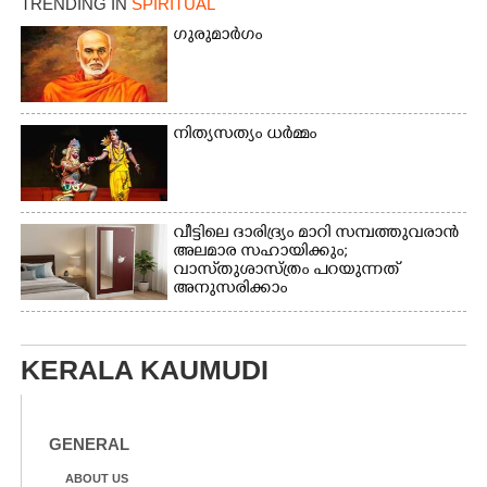
TRENDING IN
SPIRITUAL
മീറ്റർ ഓട്ടം ഫൈനൽ
ഗുരുമാർഗം
മത്സരത്തിനിടെ സിന്തറ്റിക്
ട്രാക്കിന് കുറുകെ ഓടുന്ന
നായകൾ.
നിത്യസത്യം ധർമ്മം
വീട്ടിലെ ദാരിദ്ര്യം മാറി സമ്പത്തുവരാൻ
അലമാര സഹായിക്കും;
വാസ്‌തുശാസ്ത്രം പറയുന്നത്
അനുസരിക്കാം
KERALA KAUMUDI
GENERAL
ABOUT US