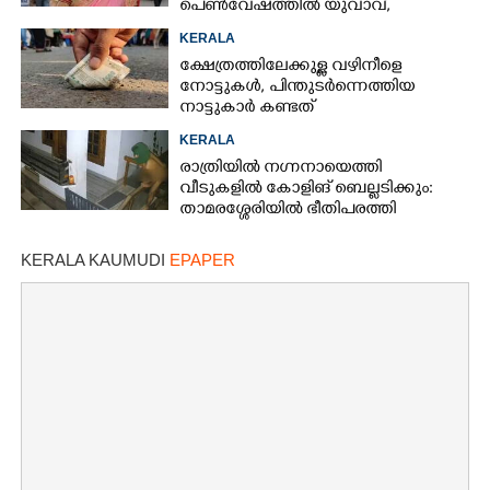
പെൺവേഷത്തിൽ യുവാവ്,​
കസ്റ്റഡിയിലെടുത്തപ്പോൾ
KERALA
തെളിഞ്ഞത് വൻഗൂഢാലോചന
ക്ഷേത്രത്തിലേക്കുള്ള വഴിനീളെ
നോട്ടുകൾ,​ പിന്തുടർന്നെത്തിയ
നാട്ടുകാർ കണ്ടത്
KERALA
രാത്രിയിൽ നഗ്നനായെത്തി
വീടുകളിൽ കോളിങ് ബെല്ലടിക്കും:
താമരശ്ശേരിയിൽ ഭീതിപരത്തി
അജ്ഞാതൻ
KERALA KAUMUDI
EPAPER