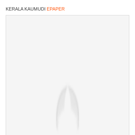
ചിത്രങ്ങൾ അയച്ചതിലെ പക
KERALA KAUMUDI
EPAPER