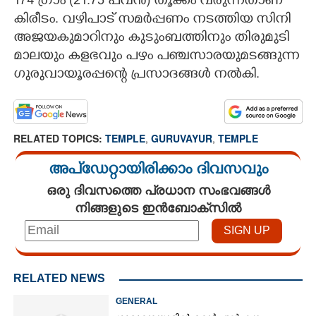
174 ഗ്രാം (21.75 പവൻ)​ തൂക്കം വരുന്നതാണ്
കിരീടം. വഴിപാട് സമർപ്പണം നടത്തിയ സിനി
അജയകുമാറിനും കുടുംബത്തിനും തിരുമുടി
മാലയും കളഭവും പഴം പഞ്ചസാരയുമടങ്ങുന്ന
ഗുരുവായൂരപ്പന്റെ പ്രസാദങ്ങൾ നൽകി.
RELATED TOPICS:
TEMPLE
,
GURUVAYUR
,
TEMPLE
അപ്ഡേറ്റായിരിക്കാം ദിവസവും
ഒരു ദിവസത്തെ പ്രധാന സംഭവങ്ങൾ
നിങ്ങളുടെ ഇൻബോക്സിൽ
RELATED NEWS
GENERAL