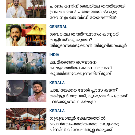
നടത്തിയിട്ടില്ലെന്ന് ഹൈക്കോടതി
ചിങ്ങം ഒന്നിന് ശബരിമല തന്ത്രിയായി
ബ്രഹ്മദത്തൻ ചുമതലയേൽക്കും;
ദേവസ്വം ബോർഡ് യോഗത്തിൽ
തീരുമാനം
GENERAL
ശബരിമല തന്ത്രിസ്ഥാനം; കണ്ഠരര്
രാജീവര് തുടരുമോ?
തീരുമാനമെടുക്കാൻ തിരുവിതാംകൂർ
ദേവസ്വം ബോർഡ്
INDIA
ക്ഷമിക്കണേ ഭഗവാനേ!
ക്ഷേത്രത്തിലെ കാണിക്കവഞ്ചി
കുത്തിത്തുറക്കുന്നതിന് മുമ്പ്
പ്രാർത്ഥിച്ച് കള്ളന്മാർ
KERALA
പാലിയേക്കര ടോൾ പ്ലാസ കടന്ന്
അർജുൻ ആയങ്കി,​ ദൃശ്യങ്ങൾ പുറത്ത്
; വടക്കുംനാഥ ക്ഷേത്ര
മൈതാനത്തുണ്ടെന്ന് ഫേസ്ബുക്ക്
KERALA
പോസ്റ്റ്
ഗുരുവായൂർ ക്ഷേത്രത്തിൽ
പെൺവേഷത്തിലെത്തി വധശ്രമം;
പിന്നിൽ വിദേശത്തുള്ള ഭാര്യക്ക്