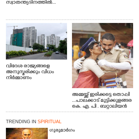
സ്വാതന്ത്യദിനത്തിൽ...
വിദേശ രാജ്യങ്ങളെ
അനുസ്മരിക്കും വിധം
നിർമ്മാണം
പുരോഗമിക്കുന്ന
ബഹുനിലക്കെട്ടിടങ്ങൾ.
അമ്മയ്ക്ക് ഇരിക്കട്ടെ തൊപ്പി
എറണാകുളം ചാത്യാത്ത്
...പാലക്കാട് മുട്ടിക്കുളങ്ങര
റോഡിൽ നിന്നുള്ള കാഴ്ച
കെ. എ. പി . ബറ്റാലിയൻ
ഗ്രൗണ്ടിൽ പരിശീലനം
TRENDING IN
SPIRITUAL
ഗുരുമാർഗം