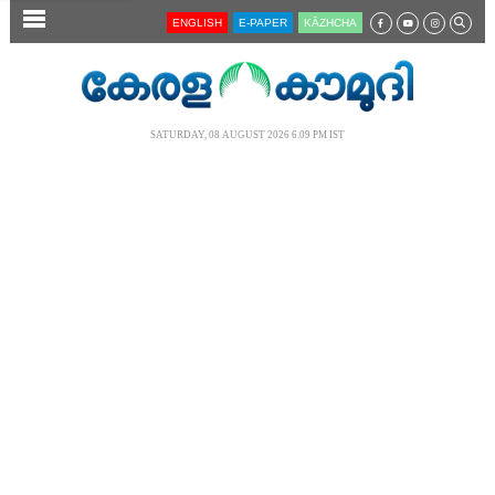
SECTIONS
ENGLISH
E-PAPER
KĀZHCHA
HOME
LATEST
SATURDAY, 08 AUGUST 2026 6.09 PM IST
AUDIO
NOTIFIED NEWS
POLL
KERALA
LOCAL
NEWS 360
CASE DIARY