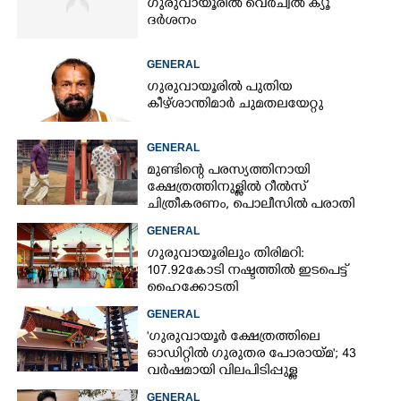
ഗുരുവായൂരിൽ വെർച്വൽ ക്യൂ
ദർശനം
GENERAL
ഗുരുവായൂരിൽ പുതിയ
കീഴ്ശാന്തിമാർ ചുമതലയേറ്റു
GENERAL
മുണ്ടിന്റെ പരസ്യത്തിനായി
ക്ഷേത്രത്തിനുള്ളിൽ റീൽസ്
ചിത്രീകരണം, പൊലീസിൽ പരാതി
GENERAL
ഗുരുവായൂരിലും തിരിമറി:
107.92 കോടി നഷ്ടത്തിൽ ഇടപെട്ട്
ഹൈക്കോടതി
GENERAL
'ഗുരുവായൂർ ക്ഷേത്രത്തിലെ
ഓഡിറ്റിൽ ഗുരുതര പോരായ്മ'; 43
വർഷമായി വിലപിടിപ്പുള്ള
വസ്തുക്കളുടെ പരിശോധന
GENERAL