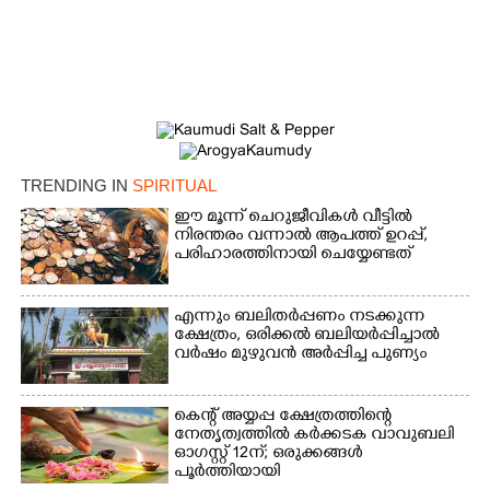
TRENDING IN
SPIRITUAL
ഈ മൂന്ന് ചെറുജീവികൾ വീട്ടിൽ
നിരന്തരം വന്നാൽ ആപത്ത് ഉറപ്പ്,​
×
പരിഹാരത്തിനായി ചെയ്യേണ്ടത്
Share this link
എന്നും ബലിതർപ്പണം നടക്കുന്ന
ക്ഷേത്രം,​ ഒരിക്കൽ ബലിയർപ്പിച്ചാൽ
വർഷം മുഴുവൻ അർപ്പിച്ച പുണ്യം
Copy Link
കെന്റ് അയ്യപ്പ ക്ഷേത്രത്തിന്റെ
നേതൃത്വത്തിൽ കർക്കടക വാവുബലി
ഓഗസ്റ്റ് 12ന്; ഒരുക്കങ്ങൾ
പൂർത്തിയായി