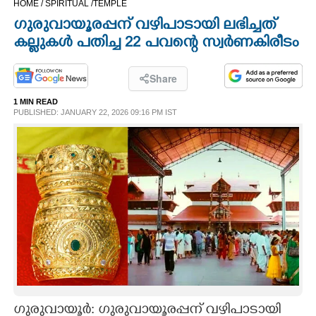
HOME /
SPIRITUAL /
TEMPLE
CINEMA
ഗുരുവായൂരപ്പന് വഴിപാടായി ലഭിച്ചത്
കല്ലുകൾ പതിച്ച 22 പവന്റെ സ്വർണകിരീടം
OPINION
Share
PHOTOS
1 MIN READ
PUBLISHED: JANUARY 22, 2026 09:16 PM IST
LIFESTYLE
SPIRITUAL
INFO+
ART
ASTRO
ഗു​രു​വാ​യൂ​ർ​:​ ഗു​രു​വാ​യൂ​ര​പ്പ​ന് ​വ​ഴി​പാ​ടാ​യി​