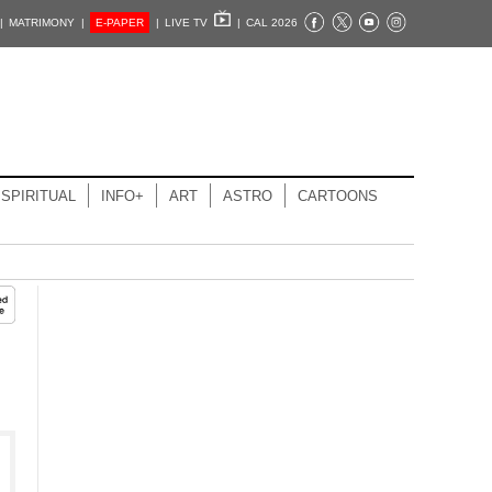
|
MATRIMONY |
E-PAPER
|
LIVE TV
|
CAL 2026
SPIRITUAL
INFO+
ART
ASTRO
CARTOONS