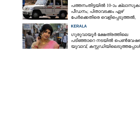
പത്തനംതിട്ടയിൽ 10-ാം ക്ലാസുകാര
പീഡനം; പിതാവടക്കം ഏഴ്
പേർക്കെതിരെ വെളിപ്പെടുത്തൽ,
മൂന്നുപേർ അറസ്റ്റിൽ
KERALA
കാപ്പ പ്രകാരം
ഗുരുവായൂർ ക്ഷേത്രത്തിലെ
പടിഞ്ഞാറെ നടയിൽ പെൺവേഷത
യുവാവ്,​ കസ്റ്റഡിയിലെടുത്തപ്പോ
തെളിഞ്ഞത് വൻഗൂഢാലോചന