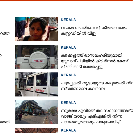
KERALA
വടകര ലഹരിക്കേസ്; കീർത്തനയെ
ത്ത്
കസ്റ്റഡിയിൽ വിട്ടു
KERALA
െ
കഴക്കൂട്ടത്ത് രാസലഹരിയുമായി
യുവാവ് പിടിയിൽ ക്രിമിനൽ കേസ്
പ്രതി ഓടി രക്ഷപ്പെട്ടു
KERALA
പട്ടാപ്പകൽ വൃദ്ധയുടെ കഴുത്തിൽ നിന്
സ്വർണമാല കവർന്നു
KERALA
സുരക്ഷ എവിടെ?​ തലസ്ഥാനത്ത് മദ്
Share this link
വാങ്ങിയാലും എടിഎമ്മിൽ നിന്ന്
മത്തി
പണമെടുത്താലും പങ്കുചോദിച്ച്
സാമൂഹ്യവിരുദ്ധർ
KERALA