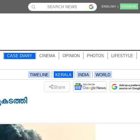
ENGLISH |
KĀZHCHA
CASE DIARY
CINEMA
OPINION
PHOTOS
LIFESTYLE
TIMELINE
KERALA
INDIA
WORLD
Share
ുകടത്തി