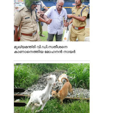
മുഖ്യമന്ത്രി വി.ഡി.സതീശനെ
കാണാനെത്തിയ മോഹനൻ നായർ