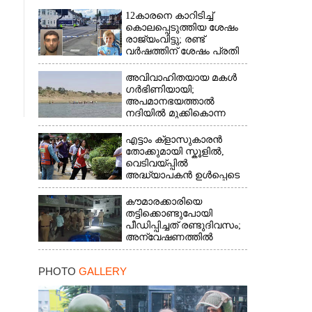
12കാരനെ കാറിടിച്ച്
കൊലപ്പെടുത്തിയ ശേഷം
രാജ്യംവിട്ടു; രണ്ട്
വർഷത്തിന് ശേഷം പ്രതി
പിടിയിൽ
അവിവാഹിതയായ മകൾ
ഗർഭിണിയായി;
അപമാനഭയത്താൽ
നദിയിൽ മുക്കികൊന്ന
പിതാവ് അറസ്റ്റിൽ
എട്ടാം ക്ളാസുകാരൻ
തോക്കുമായി സ്കൂളിൽ,
വെടിവയ്പ്പിൽ
അദ്ധ്യാപകൻ ഉൾപ്പെടെ
രണ്ടുമരണം; 15 പേർക്ക്
പരിക്ക്
കൗമാരക്കാരിയെ
തട്ടിക്കൊണ്ടുപോയി
പീഡിപ്പിച്ചത് രണ്ടുദിവസം;
അന്വേഷണത്തിൽ
നിർണായകമായത്
ഓൺലൈൻ ഫുഡ്
PHOTO
GALLERY
ഡെലിവറി