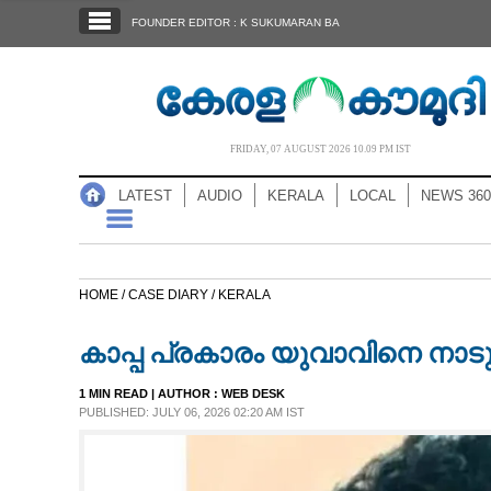
SECTIONS
FOUNDER EDITOR : K SUKUMARAN BA
HOME
LATEST
AUDIO
FRIDAY, 07 AUGUST 2026 10.09 PM IST
NOTIFIED NEWS
LATEST
AUDIO
KERALA
LOCAL
NEWS 360
POLL
KERALA
HOME /
CASE DIARY /
KERALA
LOCAL
കാപ്പ പ്രകാരം യുവാവിനെ നാട
NEWS 360
1 MIN READ
| AUTHOR :
WEB DESK
PUBLISHED: JULY 06, 2026 02:20 AM IST
CASE DIARY