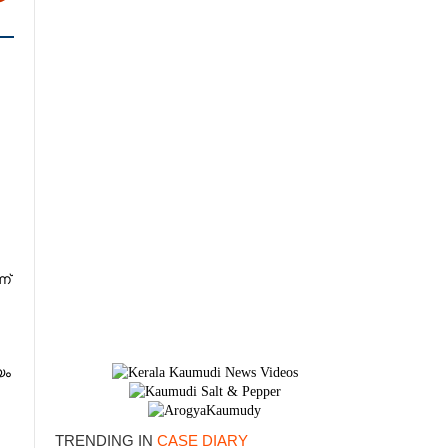
ന്
×
യം
TRENDING IN
CASE DIARY