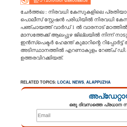
ഈ വാർത്ത കേൾക്കാം
CARTOONS
ചേർത്തല : നിരവധി കേസുകളിലെ പ്രതിയായ
പൊലീസ് സ്റ്റേഷൻ പരിധിയിൽ നിരവധി കേ
LITERATURE
പഞ്ചായത്ത് വാർഡ് 1 ൽ വാരനാട് മഠത്തിൽ
മാസത്തേക്ക് ആലപ്പുഴ ജില്ലയിൽ നിന്ന് നാ
ഇൻസ്പെക്ടർ ഹേമന്ത് കുമാറിന്റെ റിപ്പോർട്ട് 
ZOOM
അടിസ്ഥാനത്തിൽ എറണാകുളം റേഞ്ച് ഡി.ഐ.
ഉത്തരവിറക്കിയത്.
CONTACT US
RELATED TOPICS:
LOCAL NEWS
,
ALAPPUZHA
അപ്ഡേറ്റാ
ഒരു ദിവസത്തെ പ്രധാന