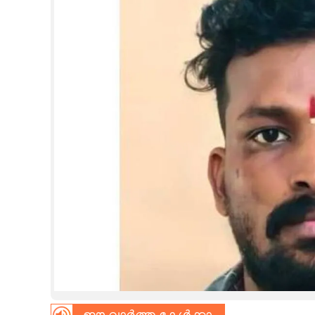
CINEMA
OPINION
PHOTOS
LIFESTYLE
SPIRITUAL
INFO+
ART
ASTRO