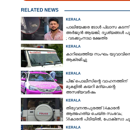
RELATED NEWS
KERALA
പാലിയേക്കര ടോൾ പ്ലാസ കടന്ന്
അർജുൻ ആയങ്കി,​ ദൃശ്യങ്ങൾ പുറ
; വടക്കുംനാഥ ക്ഷേത്ര
മൈതാനത്തുണ്ടെന്ന് ഫേസ്ബുക്ക്
KERALA
പോസ്റ്റ്
കാറിലെത്തിയ സംഘം യുവാവിന
ആക്രമിച്ചു
KERALA
പിങ്ക് പൊലീസിന്റെ വാഹനത്തിന്
മുകളിൽ കയറി മദ്യപന്റെ
അസഭ്യവ‌ർഷം
KERALA
തിരുവനന്തപുരത്ത് 14കാരൻ
ആത്മഹത്യ ചെയ്ത സംഭവം;
58കാരൻ പിടിയിൽ, പോക്‌സോ ചു
അറസ്റ്റ്
KERALA