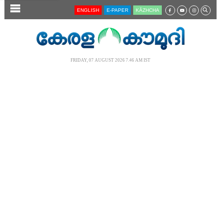
SECTIONS
ENGLISH
E-PAPER
KĀZHCHA
HOME
LATEST
FRIDAY, 07 AUGUST 2026 7.46 AM IST
AUDIO
NOTIFIED NEWS
POLL
KERALA
LOCAL
NEWS 360
CASE DIARY