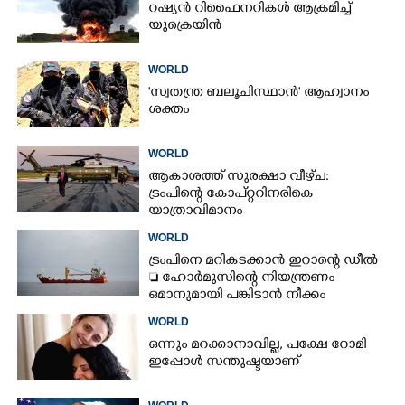
റഷ്യൻ റിഫൈനറികൾ ആക്രമിച്ച്
യുക്രെയിൻ
WORLD
'സ്വതന്ത്ര ബലൂചിസ്ഥാൻ' ആഹ്വാനം
ശക്തം
WORLD
ആകാശത്ത് സുരക്ഷാ വീഴ്‌ച:
ട്രംപിന്റെ കോ‌പ്‌റ്ററിനരികെ
യാത്രാവിമാനം
WORLD
ട്രംപിനെ മറികടക്കാൻ ഇറാന്റെ ഡീൽ
 ഹോർമുസിന്റെ നിയന്ത്രണം
ഒമാനുമായി പങ്കിടാൻ നീക്കം
WORLD
ഒന്നും മറക്കാനാവില്ല, പക്ഷേ റോമി
ഇപ്പോൾ സന്തുഷ്ടയാണ്