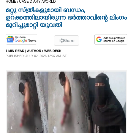
HOME /
CASE DIARY /
WORLD
CINEMA
മറ്റു സ്ത്രീകളുമായി ബന്ധം,​
ഉറക്കത്തിലായിരുന്ന ഭർ‌ത്താവിന്റെ ലിംഗം
OPINION
മുറിച്ചുമാറ്റി യുവതി
PHOTOS
Share
1 MIN READ
| AUTHOR :
WEB DESK
PUBLISHED: JULY 02, 2026 12:37 AM IST
LIFESTYLE
SPIRITUAL
INFO+
ART
ASTRO