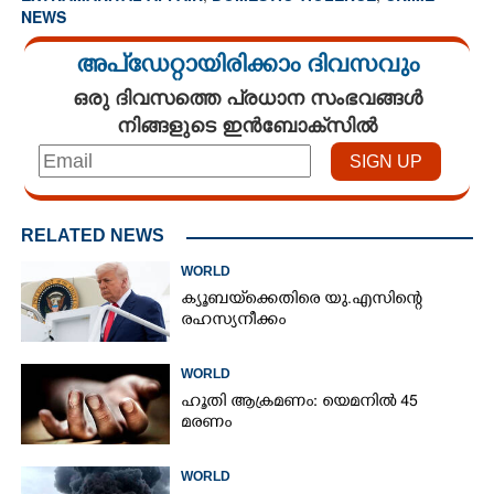
NEWS
അപ്ഡേറ്റായിരിക്കാം ദിവസവും
ഒരു ദിവസത്തെ പ്രധാന സംഭവങ്ങൾ
നിങ്ങളുടെ ഇൻബോക്സിൽ
RELATED NEWS
WORLD
ക്യൂബയ്‌ക്കെതിരെ യു.എസിന്റെ
രഹസ്യനീക്കം
WORLD
ഹൂതി ആക്രമണം: യെമനിൽ 45
മരണം
WORLD