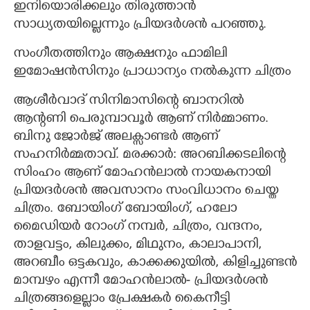
ഇനിയൊരിക്കലും തിരുത്താൻ
സാധ്യതയില്ലെന്നും പ്രിയദർശൻ പറഞ്ഞു.
സംഗീതത്തിനും ആക്ഷനും ഫാമിലി
ഇമോഷൻസിനും പ്രാധാന്യം നൽകുന്ന ചിത്രം
ആശീർവാദ് സിനിമാസിന്റെ ബാനറിൽ
ആന്റണി പെരുമ്പാവൂർ ആണ് നിർമ്മാണം.
ബിനു ജോർജ് അലക്സാണ്ടർ ആണ്
സഹനിർമ്മതാവ്. മരക്കാർ: അറബിക്കടലിന്റെ
സിംഹം ആണ് മോഹൻലാൽ നായകനായി
പ്രിയദർശൻ അവസാനം സംവിധാനം ചെയ്ത
ചിത്രം. ബോയിംഗ് ബോയിംഗ്, ഹലോ
മൈഡിയർ റോംഗ് നമ്പർ, ചിത്രം, വന്ദനം,
താളവട്ടം, കിലുക്കം, മിഥുനം, കാലാപാനി,
അറബീം ഒട്ടകവും, കാക്കക്കുയിൽ, കിളിച്ചുണ്ടൻ
മാമ്പഴം എന്നീ മോഹൻലാൽ- പ്രിയദർശൻ
ചിത്രങ്ങളെല്ലാം പ്രേക്ഷകർ കൈനീട്ടി