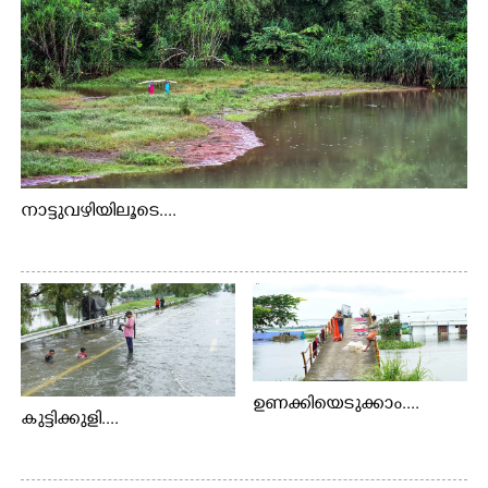
നാട്ടുവഴിയിലൂടെ....
ഉണക്കിയെടുക്കാം....
കുട്ടിക്കുളി....