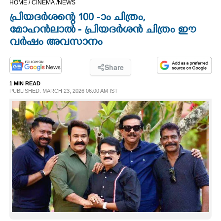
HOME /
CINEMA /
NEWS
CINEMA
പ്രിയദർശന്റെ 100 -ാം ചിത്രം,
മോഹൻലാൽ - പ്രിയദർശൻ ചിത്രം ഈ
OPINION
വർഷം അവസാനം
PHOTOS
Share
1 MIN READ
PUBLISHED: MARCH 23, 2026 06:00 AM IST
LIFESTYLE
SPIRITUAL
INFO+
ART
ASTRO