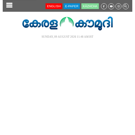
SECTIONS
ENGLISH
E-PAPER
KĀZHCHA
HOME
LATEST
SUNDAY, 09 AUGUST 2026 11.48 AM IST
AUDIO
NOTIFIED NEWS
POLL
KERALA
LOCAL
NEWS 360
CASE DIARY