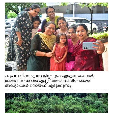
കട്ടപ്പന വിദ്യാഭ്യാസ ജില്ലയുടെ എജ്യുക്കേഷനൽ
അംബാസഡറായ എസ്തർ മരിയ ടോമിക്കൊപ്പം
അദ്ധ്യാപകർ സെൽഫി എടുക്കുന്നു.