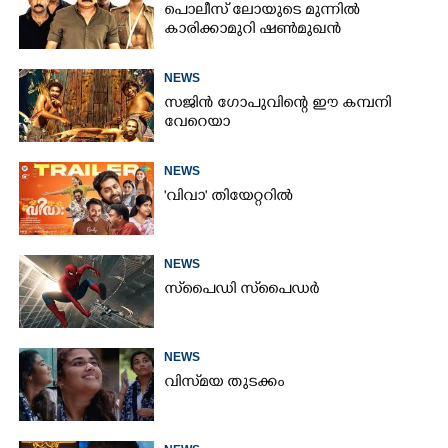
പൊലീസ് ലോയുടെ മുന്നിൽ
കാരിക്കാമുറി ഷൺമുഖൻ
NEWS
സജിൻ ഗോപുവിന്റെ ഈ കമ്പനി
വേറെയാ
NEWS
'വിവാ' തിയേറ്ററിൽ
NEWS
സ്‌പൈ‌ഡി സ്‌പൈ‌ഡർ
NEWS
വിസ്‌മയ തുടക്കം