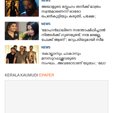
NEWS
അയാളുടെ സ്നേഹം തനിക്ക് മാത്രം
സ്വന്തമാണെന്ന് ഓരോ
പെൺകുട്ടിയും കരുതി,​ പക്ഷേ ;
ആക്ഷനും വയലൻസും നിറച്ച്
NEWS
ടോക്സിക് ട്രെയിലർ
'മോഹൻലാലിനെ സന്തോഷിപ്പിച്ചാൽ
നിങ്ങൾക്ക് ഗുണമുണ്ട്; നന്മ മരമല്ല,
ഫേക്ക് ആണ് '; മറുപടിയുമായി സീമ
ജി നായർ
NEWS
‘കൊല്ലാനും ചാകാനും
മനസുറപ്പുള്ളവരുടെ
സംഘം...അവരോടാണ് യുദ്ധം’; ‘ലോ
ആൻഡ് ഓർഡർ’ ടീസർ പുറത്ത്
KERALA KAUMUDI
EPAPER