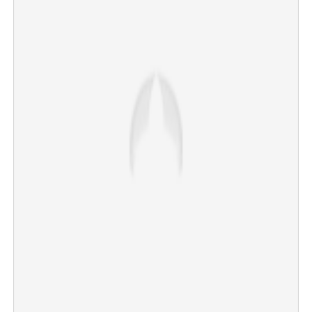
×
Share this link
Copy Link