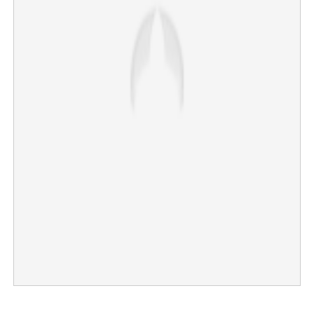
×
Share this link
Copy Link