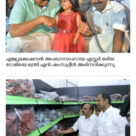
എജ്യുക്കേഷനൽ അംബാസഡറായ എസ്തർ മരിയ
ടോമിയെ മന്ത്രി എൻ.ഷംസുദ്ദീൻ അഭിനന്ദിക്കുന്നു.