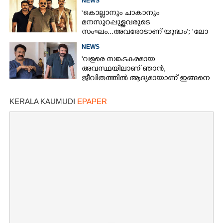
NEWS
‘കൊല്ലാനും ചാകാനും
മനസുറപ്പുള്ളവരുടെ
സംഘം...അവരോടാണ് യുദ്ധം’; ‘ലോ
ആൻഡ് ഓർഡർ’ ടീസർ പുറത്ത്
NEWS
'വളരെ സങ്കടകരമായ
അവസ്ഥയിലാണ് ഞാൻ,
ജീവിതത്തിൽ ആദ്യമായാണ് ഇങ്ങനെ
സംഭവിക്കുന്നത്'; വീഡിയോ പങ്കുവച്ച്
മോഹൻലാൽ
KERALA KAUMUDI
EPAPER