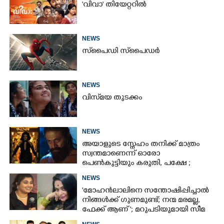
'വിവാ' തിയേറ്ററിൽ
NEWS
സ്‌പൈ‌ഡി സ്‌പൈ‌ഡർ
NEWS
വിസ്‌മയ തുടക്കം
NEWS
അയാളുടെ സ്നേഹം തനിക്ക് മാത്രം
സ്വന്തമാണെന്ന് ഓരോ
പെൺകുട്ടിയും കരുതി,​ പക്ഷേ ;
ആക്ഷനും വയലൻസും നിറച്ച്
NEWS
ടോക്സിക് ട്രെയിലർ
'മോഹൻലാലിനെ സന്തോഷിപ്പിച്ചാൽ
നിങ്ങൾക്ക് ഗുണമുണ്ട്; നന്മ മരമല്ല,
ഫേക്ക് ആണ് '; മറുപടിയുമായി സീമ
ജി നായർ