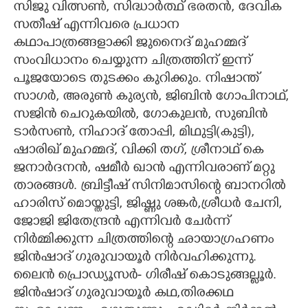
സിജു വിത്സൺ, സിദ്ധാർത്ഥ് ഭരതൻ, ദേവിക
സതീഷ് എന്നിവരെ പ്രധാന
CARTOONS
കഥാപാത്രങ്ങളാക്കി ജുനൈദ് മുഹമ്മദ്
സംവിധാനം ചെയ്യുന്ന ചിത്രത്തിന് ഇന്ന്
LITERATURE
പൂജയോടെ തുടക്കം കുറിക്കും. നിഷാന്ത്
സാഗർ, അരുൺ കുര്യൻ, ജിബിൻ ഗോപിനാഥ്,
ZOOM
സജിൻ ചെറുകയിൽ, ഗോകുലൻ, സുബിൻ
ടാർസൺ, നിഹാദ് തോപ്പി, മിഥുട്ടി(കുട്ടി),
CONTACT US
ഷാരിഖ് മുഹമ്മദ്, വിക്കി തഗ്, ശ്രീനാഥ് കെ
ജനാർദനൻ, ഷമീർ ഖാൻ എന്നിവരാണ് മറ്റു
താരങ്ങൾ. ബ്രിട്ടീഷ് സിനിമാസിന്റെ ബാനറിൽ
ഹാരിസ് മൊയ്തുട്ടി, ജിഷ്ണു ശങ്കർ,ശ്രീധർ ചേനി,
ജോജി ജിതേന്ദ്രൻ എന്നിവർ ചേർന്ന്
നിർമ്മിക്കുന്ന ചിത്രത്തിന്റെ ഛായാഗ്രഹണം
ജിൻഷാദ് ഗുരുവായൂർ നിർവഹിക്കുന്നു.
ലൈൻ പ്രൊഡ്യൂസർ- ഗിരീഷ് കൊടുങ്ങല്ലൂർ.
ജിൻഷാദ് ഗുരുവായൂർ കഥ,തിരക്കഥ