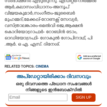
സംഭാഷണം എഴുതുന്നു. എഡിറ്റർ-നിർമ്മൽ
ആർ,കലാസംവിധാനം-അനൂപ്
വിജയകുമാർ,സംഗീതം-ജുബൈർ
മുഹമ്മദ്,മേക്കപ്പ്-റോണക്സ് സേവ്യർ,
വസ്ത്രാലങ്കാരം-മെൽവി ജെ,ആക്ഷൻ
കൊറിയോഗ്രാഫർ- റോബിൻ ടോം,
ഓഡിയോഗ്രഫി- ഗോകുൽ ഗോപിനാഥ്, പി
.ആർ. ഒ എ. എസ്. ദിനേശ്.
RELATED TOPICS:
CINEMA
അപ്ഡേറ്റായിരിക്കാം ദിവസവും
ഒരു ദിവസത്തെ പ്രധാന സംഭവങ്ങൾ
നിങ്ങളുടെ ഇൻബോക്സിൽ