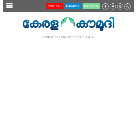
SECTIONS
ENGLISH
E-PAPER
KĀZHCHA
HOME
LATEST
SUNDAY, 09 AUGUST 2026 10.33 AM IST
AUDIO
NOTIFIED NEWS
POLL
KERALA
LOCAL
NEWS 360
CASE DIARY