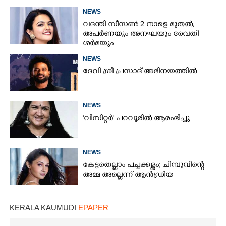
NEWS
വദന്തി സീസൺ 2 നാളെ മുതൽ,
അപർണയും അനഘയും രേവതി
ശർമയും
NEWS
ദേവി ശ്രീ പ്രസാദ് അഭിനയത്തിൽ
NEWS
'വിസിറ്റർ' പറവൂരിൽ ആരംഭിച്ചു
NEWS
കേട്ടതെല്ലാം പച്ചക്കള്ളം; ചിമ്പുവിന്റെ
അമ്മ അല്ലെന്ന് ആൻഡ്രിയ
KERALA KAUMUDI
EPAPER