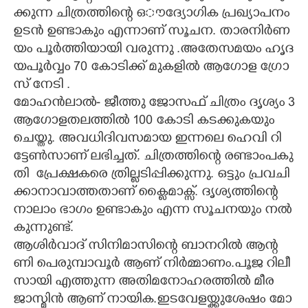
ക്കു​ന്ന​ ​ചി​ത്ര​ത്തി​ന്റെ​ ​ഒൗ​ദ്യോ​ഗി​ക​ ​പ്ര​ഖ്യാ​പ​നം​ ​
ഉ​ട​ൻ​ ​ഉ​ണ്ടാ​കും​ ​എ​ന്നാ​ണ് ​സൂ​ച​ന.​ ​താ​ര​നി​ർ​ണ​
യം​ ​പൂ​ർ​ത്തി​യാ​യി​ ​വ​രു​ന്നു​ .​അ​തേ​സ​മ​യം​ ​ഹൃ​ദ​
യ​പൂ​ർ​വ്വം​ 70​ ​കോ​ടി​ക്ക് ​മു​ക​ളി​ൽ​ ​ആ​ഗോ​ള​ ​ഗ്രോ​
സ് ​നേ​ടി​ .​ ​
മോ​ഹ​ൻ​ലാ​ൽ​-​ ​ജീ​ത്തു​ ​ജോ​സ​ഫ് ​ചി​ത്രം​ ​ദൃ​ശ്യം​ 3​
​ആ​ഗോ​ള​ത​ല​ത്തി​ൽ​ 100​ ​കോ​ടി​ ​ക​ടക്കുകയും
ചെയ്തു.​ ​അ​വ​ധി​ദി​വ​സ​മാ​യ​ ​ഇ​ന്ന​ലെ​ ​ഹെ​വി​ ​റി​
ട്ടേ​ൺ​സാ​ണ് ​ല​ഭി​ച്ച​ത്.​ ​ചി​ത്ര​ത്തി​ന്റെ​ ​ര​ണ്ടാം​പ​കു​
തി ​ ​പ്രേ​ക്ഷ​ക​രെ​ ​ത്രി​ല്ല​ടി​പ്പി​ക്കു​ന്നു.​ ​ഒ​ട്ടും​ ​പ്ര​വ​ചി​
ക്കാ​നാ​വാ​ത്ത​താ​ണ് ​ക്ളൈ​മാ​ക്സ്.​ ​ദൃ​ശ്യ​ത്തി​ന്റെ​ ​
നാ​ലാം​ ​ഭാ​ഗം​ ​ഉ​ണ്ടാ​കും​ ​എ​ന്ന​ ​സൂ​ച​ന​യും​ ​ന​ൽ​
കു​ന്നു​ണ്ട്.​ ​
ആ​ശി​ർ​വാ​ദ് ​സി​നി​മാ​സി​ന്റെ​ ​ബാ​ന​റി​ൽ​ ​ആ​ന്റ​
ണി​ ​പെ​രു​മ്പാ​വൂ​ർ​ ​ആ​ണ് ​നി​ർ​മ്മാ​ണം.​പൂ​ജ​ ​റി​ലീ​
സാ​യി​ ​എ​ത്തു​ന്ന​ ​അ​തി​മ​നോ​ഹ​ര​ത്തി​ൽ​ ​മീ​ര​ ​
ജാ​സ്മി​ൻ​ ​ആ​ണ് ​നാ​യി​ക.​ഇ​ട​വേ​ള​യ്ക്കു​ശേ​ഷം​ ​മോ​