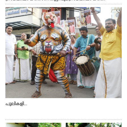
ആദിവാസി ഊരുകളായ വെള്ളാരംകുത്ത്, കത്തിപ്പാറ,
ഉറിയംപെട്ടി, തേക്കല്ല്, വെട്ടിക്കല്ല്, മഞ്ചപ്പാറ എന്നീ ആറു
സ്ഥലങ്ങളിലേക്കുള്ള പ്രധാന സഞ്ചാര മാർഗമാണ് ഈ
കാണുന്ന കടത്ത് വള്ളം
പുലികളി...