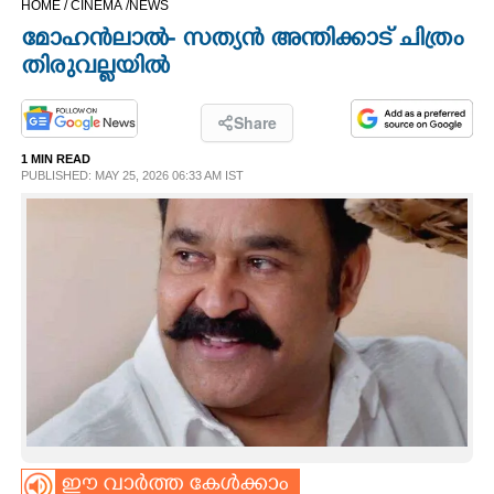
HOME /
CINEMA /
NEWS
CINEMA
മോഹൻലാൽ- സത്യൻ അന്തിക്കാട് ചിത്രം
തിരുവല്ലയിൽ
OPINION
Share
PHOTOS
1 MIN READ
PUBLISHED: MAY 25, 2026 06:33 AM IST
LIFESTYLE
SPIRITUAL
INFO+
ART
ASTRO
ഈ വാർത്ത കേൾക്കാം