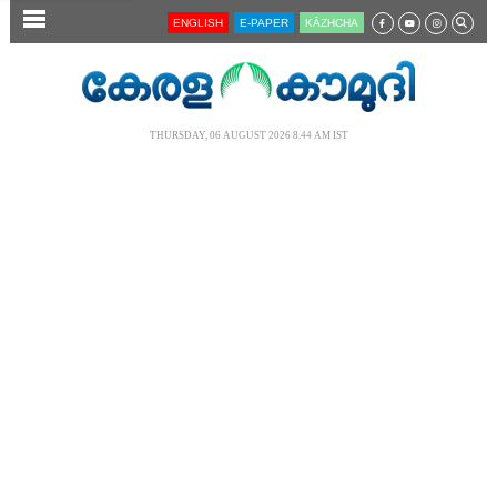
SECTIONS
ENGLISH
E-PAPER
KĀZHCHA
HOME
LATEST
THURSDAY, 06 AUGUST 2026 8.44 AM IST
AUDIO
NOTIFIED NEWS
POLL
KERALA
LOCAL
NEWS 360
CASE DIARY