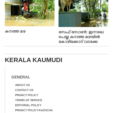
കനത്ത മഴ
സേഫ് സോൺ: ഇന്നലെ
പെയ്ത കനത്ത മഴയിൽ
കോഴിക്കോട് വടക്കേ
വയലിൽ വെള്ളം
കയറിയതിനെ തുടർന്ന്
വീട്ടുസാധനങ്ങളുമായി
KERALA KAUMUDI
വെള്ളത്തിലൂടെ
നടന്നുവരുന്നവരെ
മതിലിനു മുകളിൽ നോക്കി
നിൽക്കുന്ന
GENERAL
നായ. ഫോട്ടോ: കെ.വിശ്വജി
ത്ത്
ABOUT US
CONTACT US
PRIVACY POLICY
TERMS OF SERVICE
EDITORIAL POLICY
PRIVACY POLICY-KAZHCHA