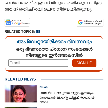
ഹ​ൻ​ലാ​ലും​ ​മീ​ര​ ​ജാ​സ് ​മി​നും​ ​ഒ​രു​മി​ക്കു​ന്ന​ ​ചി​ത്ര​
ത്തി​ന് ​ര​തീ​ഷ് ​ര​വി​ ​ര​ച​ന​ ​നി​ർ​വ​ഹി​ക്കു​ന്നു.
RELATED TOPICS:
SS
അപ്ഡേറ്റായിരിക്കാം ദിവസവും
ഒരു ദിവസത്തെ പ്രധാന സംഭവങ്ങൾ
നിങ്ങളുടെ ഇൻബോക്സിൽ
RELATED NEWS
NEWS
നയൻസ് അടുത്ത ആഴ്ച എത്തും,
സൽമാൻ ഖാന്റെ വില്ലൻ രാഹുൽ
ദേവ്