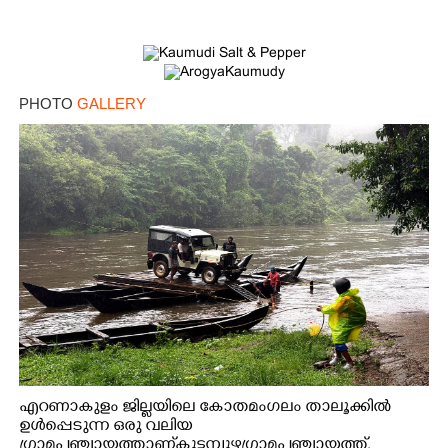
PHOTO
GALLERY
എറണാകുളം ജില്ലയിലെ കോതമംഗലം താലൂക്കിൽ
ഉൾപ്പെടുന്ന ഒരു വലിയ
ഗ്രാമപഞ്ചായത്താണ് കുട്ടമ്പുഴ ഗ്രാമ പഞ്ചായത്ത്.