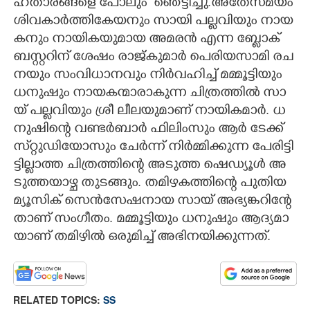
ഹ​താ​ര​ങ്ങ​ളെ​ ​പോലും ​ ​ഞെ​ട്ടി​ച്ചു.​അ​തേ​സ​മ​യം​ ​
ശി​വ​കാ​ർ​ത്തി​കേ​യ​നും​ ​സാ​യി​ ​പ​ല്ല​വി​യും​ ​നാ​യ​
ക​നും​ ​നാ​യി​ക​യു​മാ​യ​ ​അ​മ​ര​ൻ​ ​എ​ന്ന​ ​ബ്ലോ​ക് ​
ബ​സ്റ്റ​റി​ന് ​ശേ​ഷം​ ​രാ​ജ്കു​മാ​ർ​ ​പെ​രി​യ​സാ​മി​ ​ര​ച​
ന​യും​ ​സം​വി​ധാ​ന​വും​ ​നി​ർ​വ​ഹി​ച്ച് ​മ​മ്മൂ​ട്ടി​യും​ ​
ധ​നു​ഷും​ ​നാ​യ​ക​ന്മാ​രാ​കു​ന്ന​ ​ചി​ത്ര​ത്തി​ൽ​ ​സാ​
യ് ​പ​ല്ല​വി​യും​ ​ശ്രീ​ ​ലീ​ല​യു​മാ​ണ് ​നാ​യി​ക​മാ​ർ.​ ​ധ​
നു​ഷി​ന്റെ​ ​വ​ണ്ട​ർ​ബാ​ർ​ ​ഫി​ലിം​സും​ ​ആ​ർ​ ​ടേ​ക്ക് ​
സ്‌​റ്റു​ഡി​യോ​സും​ ​ചേ​ർ​ന്ന് ​നി​ർ​മ്മി​ക്കു​ന്ന​ ​പേ​രി​ട്ടി​
ട്ടി​ല്ലാ​ത്ത​ ​ചി​ത്ര​ത്തി​ന്റെ​ ​അ​ടു​ത്ത​ ​ഷെ​ഡ്യൂ​ൾ​ ​അ​
ടു​ത്ത​യാ​ഴ്ച​ ​തു​ട​ങ്ങും.​ ​ത​മി​ഴ​ക​ത്തി​ന്റെ​ ​പു​തി​യ​ ​
മ്യൂ​സി​ക് ​സെ​ൻ​സേ​ഷ​നാ​യ​ ​സാ​യ് ​അ​ഭ്യ​ങ്ക​റി​ന്റേ​
താ​ണ് ​സം​ഗീ​തം.​ ​മ​മ്മൂ​ട്ടി​യും​ ​ധ​നു​ഷും​ ​ആ​ദ്യ​മാ​
യാ​ണ് ​ത​മി​ഴി​ൽ​ ​ഒ​രു​മി​ച്ച് ​അ​ഭി​ന​യി​ക്കു​ന്ന​ത്.
RELATED TOPICS:
SS