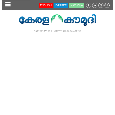
SECTIONS
ENGLISH
E-PAPER
KĀZHCHA
HOME
LATEST
SATURDAY, 08 AUGUST 2026 10.06 AM IST
AUDIO
NOTIFIED NEWS
POLL
KERALA
LOCAL
NEWS 360
CASE DIARY