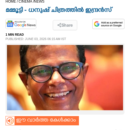
HOME /
CINEMA /
NEWS
CINEMA
മമ്മൂട്ടി - ധനുഷ് ചിത്രത്തിൽ ഇന്ദ്രൻസ്
OPINION
Share
1 MIN READ
PHOTOS
PUBLISHED: JUNE 03, 2026 06:15 AM IST
LIFESTYLE
SPIRITUAL
INFO+
ART
ഈ വാർത്ത കേൾക്കാം
ASTRO