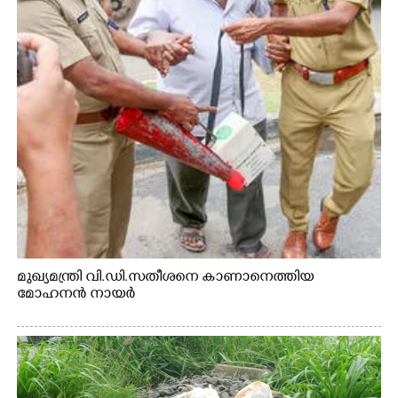
മുഖ്യമന്ത്രി വി.ഡി.സതീശനെ കാണാനെത്തിയ
മോഹനൻ നായർ