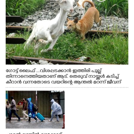
ഗോട്ട് ലൈഫ് ...വിശപ്പടക്കാൻ ഇത്തിരി പുല്ല്
തിന്നാനെത്തിയതാണ് ആട്. തെരുവ് നായ്ക്കൾ കടിച്ച്
കീറാൻ വന്നതോടെ വയറിന്റെ ആന്തൽ മറന്ന് ജീവന്
വേണ്ടിയായി ഓട്ടം. എറണാകുളം വാത്തുരുത്തിയിൽ
നിന്നുള്ള കാഴ്ച