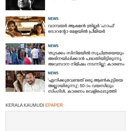
NEWS
വാമ്പയർ ആക്ഷൻ ത്രില്ലർ 'ഹാഫ്'
ടൊറന്റോ മേളയിൽ പ്രീമിയർ
NEWS
'തുടക്കം സിനിമയിൽ സുചിത്രയെയും
അഭിനയിപ്പിക്കാൻ പദ്ധതിയിട്ടിരുന്നു,​
അവസാന നിമിഷം നടന്നില്ല'; കാരണം
തുറന്നുപറഞ്ഞ് ജൂഡ് ആന്റണി
NEWS
'എനിക്കുവേണ്ടത് ഒരു ആൺകുട്ടിയെ
അല്ലായിരുന്നു'; 50-ാം വയസിലും
സിംഗിൾ, കാരണം വെളിപ്പെടുത്തി
സബ പട്ടൗഡി
KERALA KAUMUDI
EPAPER