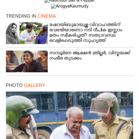
TRENDING IN
CINEMA
ഷോയിബുമായുള്ള വിവാഹത്തിന്
വേണ്ടിയാണോ നടി ദീപിക ഇസ്ലാം
മതം സ്വീകരിച്ചത്? സത്യാവസ്ഥ
വെളിപ്പെടുത്തി സുഹൃത്ത്‌
സമ്പൂർണ ആക്ഷൻ ത്രില്ലർ,​ വിസ്മയക്ക്
ഗംഭീര തുടക്കം
PHOTO
GALLERY