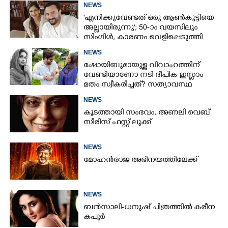
തുറന്നുപറഞ്ഞ് ജൂഡ് ആന്റണി
NEWS
'എനിക്കുവേണ്ടത് ഒരു ആൺകുട്ടിയെ
അല്ലായിരുന്നു'; 50-ാം വയസിലും
സിംഗിൾ, കാരണം വെളിപ്പെടുത്തി
സബ പട്ടൗഡി
NEWS
ഷോയിബുമായുള്ള വിവാഹത്തിന്
വേണ്ടിയാണോ നടി ദീപിക ഇസ്ലാം
മതം സ്വീകരിച്ചത്? സത്യാവസ്ഥ
വെളിപ്പെടുത്തി സുഹൃത്ത്‌
NEWS
കൂടത്തായി സംഭവം, അണലി വെബ്
സീരിസ് ഫസ്റ്റ് ലുക്ക്
NEWS
മോഹൻരാജ അഭിനയത്തിലേക്ക്
NEWS
ബൻസാലി-ധനുഷ് ചിത്രത്തിൽ കരീന
കപൂർ