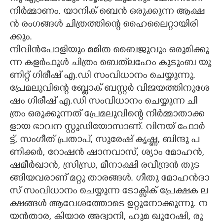
നി​ർ​മ്മാ​ണം.​ ​യാ​നി​ക് ​ബെ​ൻ​ ​ഒ​രു​ക്കു​ന്ന​ ​ആ​ക്ഷ​
ൻ​ ​രം​ഗ​ങ്ങ​ൾ​ ​ചി​ത്ര​ത്തി​ന്റെ​ ​ഹൈ​ലൈ​റ്റാ​യി​രി​
ക്കും.
നി​വി​ൻ​പോ​ളി​യും​ ​മ​മി​ത​ ​ബൈ​ജു​വും​ ​ഒ​രു​മി​ക്കു​
ന്ന​ ​ക​ള​ർ​ഫു​ൾ​ ​ചി​ത്രം​ ​ബെ​ത്‌​ല​ഹേം​ ​കു​ടും​ബ​ ​യൂ​
ണി​റ്റ് ​ഗി​രീ​ഷ് ​എ.​ഡി​ ​സം​വി​ധാ​നം​ ​ചെ​യ്യു​ന്നു.​ ​
പ്രേ​മ​ലു​വി​ന്റെ​ ​ബ്ളോ​ക് ​ബ​സ്റ്റ​ർ​ ​വി​ജ​യ​ത്തി​നു​ശേ​
ഷം​ ​ഗി​രീ​ഷ് ​എ.​ഡി​ ​സം​വി​ധാ​നം​ ​ചെ​യ്യു​ന്ന​ ​ചി​
ത്രം​ ​ഒ​രു​ക്കു​ന്ന​ത് ​പ്രേ​മ​ലു​വി​ന്റെ​ ​നി​ർ​മ്മാ​താ​ക്ക​
ളാ​യ​ ​ഭാ​വ​ന​ ​സ്റ്റു​ഡി​യോ​സാ​ണ്. വി​ന​യ് ​ഫോ​ർ​
ട്ട്,​ ​സം​ഗീ​ത് ​പ്ര​താ​പ്,​ ​സു​രേ​ഷ് ​കൃ​ഷ്ണ,​ ​ബി​ന്ദു​ ​പ​
ണി​ക്ക​ർ,​ ​റോ​ഷ​ൻ​ ​ഷാ​ന​വാ​സ്,​ ​ശ്യാം​ ​മോ​ഹ​ൻ,​ ​
ഷ​മീ​ർ​ഖാ​ൻ,​ ​സ്രി​ന്ധ്ര,​ ​മീ​നാ​ക്ഷി​ ​ര​വീ​ന്ദ്ര​ൻ​ ​തു​ട​
ങ്ങി​യ​വ​രാ​ണ് ​മ​റ്റു​ ​താ​ര​ങ്ങ​ൾ. ഗീ​തു​ ​മോ​ഹ​ൻ​ദാ​
സ് ​സം​വി​ധാ​നം​ ​ചെ​യ്യു​ന്ന​ ​ടോ​ക്സി​ക് ​പ്രേ​ക്ഷ​ക​ ​ല​
ക്ഷ​ങ്ങ​ൾ​ ​ആ​വേ​ശ​ത്തോ​ടെ​ ​ഉ​റ്റു​നോ​ക്കു​ന്നു.​ ​ന​
യ​ൻ​താ​ര,​ ​കി​യാ​ര​ ​അ​ദ്വാ​നി,​ ​ഹു​മ​ ​ഖു​റേ​ഷി,​ ​രു​