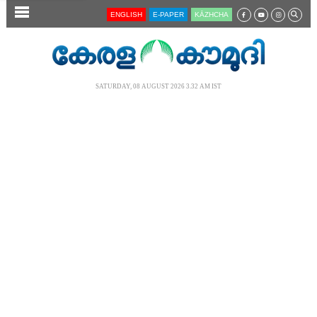
SECTIONS
ENGLISH
E-PAPER
KĀZHCHA
HOME
LATEST
SATURDAY, 08 AUGUST 2026 3.32 AM IST
AUDIO
NOTIFIED NEWS
POLL
KERALA
LOCAL
NEWS 360
CASE DIARY