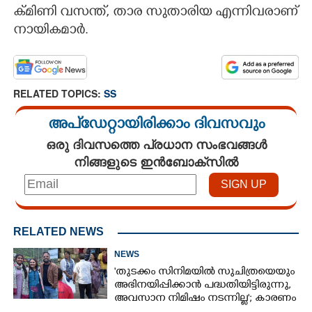
ക്മി​ണി​ ​വ​സ​ന്ത്,​ ​താ​ര​ ​സു​താ​രി​യ​ ​എ​ന്നി​വ​രാ​ണ്
​നാ​യി​ക​മാ​ർ.
RELATED TOPICS:
SS
അപ്ഡേറ്റായിരിക്കാം ദിവസവും
ഒരു ദിവസത്തെ പ്രധാന സംഭവങ്ങൾ
നിങ്ങളുടെ ഇൻബോക്സിൽ
RELATED NEWS
NEWS
'തുടക്കം സിനിമയിൽ സുചിത്രയെയും
അഭിനയിപ്പിക്കാൻ പദ്ധതിയിട്ടിരുന്നു,​
അവസാന നിമിഷം നടന്നില്ല'; കാരണം