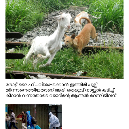
ഗോട്ട് ലൈഫ് ...വിശപ്പടക്കാൻ ഇത്തിരി പുല്ല്
തിന്നാനെത്തിയതാണ് ആട്. തെരുവ് നായ്ക്കൾ കടിച്ച്
കീറാൻ വന്നതോടെ വയറിന്റെ ആന്തൽ മറന്ന് ജീവന്
വേണ്ടിയായി ഓട്ടം. എറണാകുളം വാത്തുരുത്തിയിൽ
നിന്നുള്ള കാഴ്ച