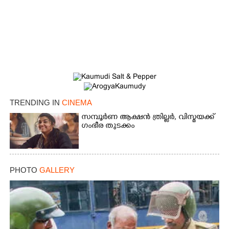
TRENDING IN
CINEMA
സമ്പൂർണ ആക്ഷൻ ത്രില്ലർ,​ വിസ്മയക്ക്
ഗംഭീര തുടക്കം
PHOTO
GALLERY