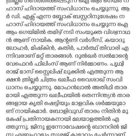
ത്രി​ല്ല​ർ​ ​ഗ​ണ​ത്തി​ൽ​പ്പെ​ടു​ന്ന​ ​ഐ​ ​ആം​ ​ഗെ​യിം​ ​ന​
ഹാ​സ് ​ഹി​ദാ​യ​ത്ത് ​സം​വി​ധാ​നം​ ​ചെ​യ്യു​ന്നു.​ ​ആ​
ർ​ ​ഡി.​ ​എ​ക്സ് ​എ​ന്ന​ ​ബ്ളോ​ക് ​ബ​സ്റ്റ​റി​നു​ശേ​ഷം​ ​ന​
ഹാ​സ് ​ഹി​ദാ​യ​ത്ത് ​സം​വി​ധാ​നം​ ​ചെ​യ്യു​ന്ന​ ​ഐ​ ​
ആം​ ​ഗെ​യി​മി​ൽ​ ​ത​മി​ഴ് ​ന​ടി​ ​സം​യു​ക്ത​ ​വി​ശ്വ​നാ​ഥ​
ൻ​ ​ആ​ണ് ​നാ​യി​ക.​ ​ആ​ന്റ​ണി​ ​വ​ർ​ഗീ​സ്,​ ​ക​യാ​ദു​ ​
ലോ​ഹ​ർ,​ ​മി​ഷ്‌​കി​ൻ,​ ​ക​തി​ർ,​ ​പാ​ർ​ത്ഥ് ​തി​വാ​രി​ ​എ​
ന്നി​വ​രാ​ണ് ​മ​റ്റ് ​താ​ര​ങ്ങ​ൾ.​ ​ദു​ൽ​ഖ​ർ​ ​സ​ൽ​മാ​ന്റെ​ ​
വേ​ഫെ​റ​ർ​ ​ഫി​ലിം​സ് ​ആ​ണ് ​നി​ർ​മ്മാ​ണം.​ ​പൃ​ഥ്വി​
രാ​ജ് ​മാ​സ് ​സ്റ്റൈ​ലി​ഷ് ​ലു​ക്കി​ൽ​ ​എ​ത്തു​ന്ന​ ​ആ​
ക്ഷ​ൻ​ ​ത്രി​ല്ല​ർ​ ​ചി​ത്രം​ ​ഖ​ലീ​ഫ​ ​വൈ​ശാ​ഖ് ​സം​വി​
ധാ​നം​ ​ചെ​യ്യു​ന്നു.​ ​മോ​ഹ​ൻ​ലാ​ൽ​ ​അ​തി​ഥി​ ​താ​ര​
മാ​യി​ ​എ​ത്തു​ന്ന​ ​ഖ​ലീ​ഫ​യി​ൽ​ ​തെ​ന്നി​ന്ത്യ​ൻ​ ​താ​ര​
ങ്ങ​ളാ​യ​ ​കൃ​തി​ ​ഷെ​ട്ടി​യും​ ​മാ​ള​വി​ക​ ​ശ​ർ​മ്മ​യു​മാ​
ണ് ​നാ​യി​ക​മാ​ർ.​ ​ബോ​ളി​വു​ഡ് ​താ​രം​ ​നി​തി​ൻ​ ​മു​
കേ​ഷ് ​പ്ര​തി​നാ​യ​ക​നാ​യി​ ​മ​ല​യാ​ള​ത്തി​ൽ​ ​എ​
ത്തു​ന്നു. ജി​നു​ ​ഇ​ന്നോ​വേ​ഷ​ന്റെ​ ​ബാ​ന​റി​ൽ​ ​ജി​
നു​ ​എ​ബ്ര​ഹാ​മും​ ​സൂ​ര​ജ് ​കു​മാ​റും​ ​ചേ​ർ​ന്നാ​ണ് ​