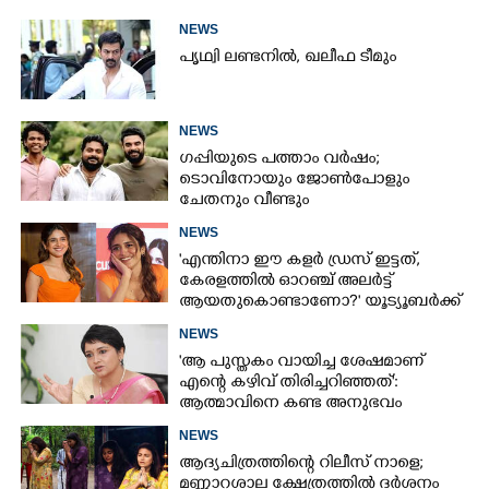
NEWS
പൃഥ്വി ലണ്ടനിൽ, ഖലീഫ ടീമും
NEWS
ഗപ്പിയുടെ പത്താം വർഷം;​
ടൊവിനോയും ജോൺപോളും
ചേതനും വീണ്ടും
NEWS
'എന്തിനാ ഈ കളർ ഡ്രസ് ഇട്ടത്,
കേരളത്തിൽ ഓറഞ്ച് അല‌ർട്ട്
ആയതുകൊണ്ടാണോ?' യൂട്യൂബർക്ക്
ചുട്ടമറുപടിയുമായി പ്രിയ
NEWS
'ആ പുസ്തകം വായിച്ച ശേഷമാണ്
എന്റെ കഴിവ് തിരിച്ചറിഞ്ഞത്':
ആത്മാവിനെ കണ്ട അനുഭവം
പങ്കുവച്ച് ലെന
NEWS
ആദ്യചിത്രത്തിന്റെ റിലീസ് നാളെ;
മണ്ണാറശാല ക്ഷേത്രത്തിൽ ദർശനം