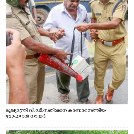
മുഖ്യമന്ത്രി വി.ഡി.സതീശനെ കാണാനെത്തിയ
മോഹനൻ നായർ