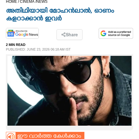
HOME /
CINEMA /
NEWS
CINEMA
അതിഥിയായി മോഹൻലാൽ, ഓണം
കളറാക്കാൻ ഇവർ
OPINION
Share
PHOTOS
2 MIN READ
PUBLISHED: JUNE 23, 2026 06:18 AM IST
LIFESTYLE
SPIRITUAL
INFO+
ART
ASTRO
ഈ വാർത്ത കേൾക്കാം