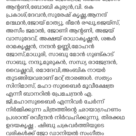
ആന്റണി,ബോബി കുര്യൻ,വി. കെ
പ്രകാശ്,ദേവൻ,സുരേഷ് കൃഷ്ണ,ആനന്ദ്
മന്മഥൻ,ജോയ് മാത്യു, ഭീമൻ രഘു,ജെയ്സ്,
അസീം ജമാൽ, ജോണി ആന്റണി, അജയ്
വാസുദേവ്, അക്ഷയ് രാധാകൃഷ്ണൻ, ശങ്കർ
രാമകൃഷ്ണൻ, നന്ദൻ ഉണ്ണി,മോഹൻ
ജോസ്,മാധുരി, സാബു മോൻ ഗുണ്ട്കാട്
സാബു, നന്ദു,മുരുകൻ, സന്ധ്യ രാജേന്ദ്രൻ,
വൈഷ്ണവി, രമാദേവി,അംബിക നായർ
തുടങ്ങിയവരാണ് മറ്ര് താരങ്ങൾ. സത്യം
സിനിമാസ്, മഹാ സുബൈർ മൂവീക്ഷേത്ര
എന്നീ ബാനറിൽ പ്രേമചന്ദ്രൻ എ.
ജി,മഹാസുബൈർ എന്നിവർ ചേർന്ന്
നിർമ്മിക്കുന്ന ചിത്രത്തിന്റെ ഛായാഗ്രഹണം
പ്രശാന്ത് രവീന്ദ്രൻ നിർവഹിക്കുന്നു. തിരക്കഥ
ഉദയകൃഷ്ണ . ഷിബു ചക്രവർത്തിയുടെ
വരികൾക്ക് ജോ ഡാനിയൽ സംഗീതം