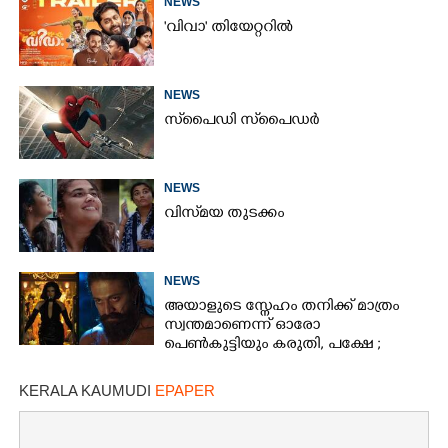
NEWS
'വിവാ' തിയേറ്ററിൽ
NEWS
സ്‌പൈ‌ഡി സ്‌പൈ‌ഡർ
NEWS
വിസ്‌മയ തുടക്കം
NEWS
അയാളുടെ സ്നേഹം തനിക്ക് മാത്രം
സ്വന്തമാണെന്ന് ഓരോ
പെൺകുട്ടിയും കരുതി,​ പക്ഷേ ;
ആക്ഷനും വയലൻസും നിറച്ച്
ടോക്സിക് ട്രെയിലർ
KERALA KAUMUDI
EPAPER