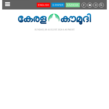
SECTIONS
ENGLISH
E-PAPER
KĀZHCHA
HOME
LATEST
SUNDAY, 09 AUGUST 2026 6.40 PM IST
AUDIO
NOTIFIED NEWS
POLL
KERALA
LOCAL
NEWS 360
CASE DIARY