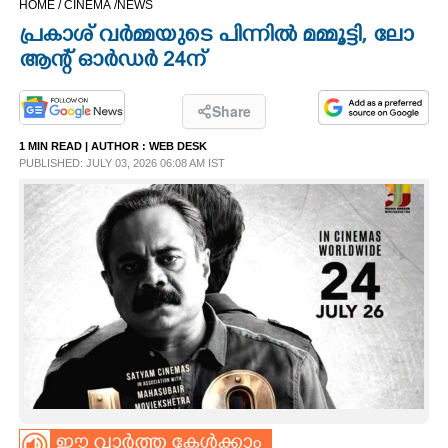
HOME /
CINEMA /
NEWS
CINEMA
പ്രകാശ് വർമ്മയുടെ പിന്നിൽ മമ്മൂട്ടി, ലോ
ആന്റ് ഓർഡർ 24ന്
OPINION
Share
PHOTOS
1 MIN READ
| AUTHOR :
WEB DESK
PUBLISHED: JULY 03, 2026 06:08 AM IST
LIFESTYLE
SPIRITUAL
INFO+
ART
ASTRO
ഈ വാർത്ത കേൾക്കാം