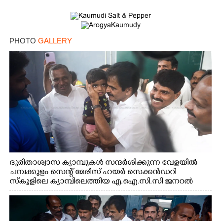
PHOTO
GALLERY
ദുരിതാശ്വാസ ക്യാമ്പുകൾ സന്ദർശിക്കുന്ന വേളയിൽ
ചമ്പക്കുളം സെന്റ് മേരീസ് ഹയർ സെക്കൻഡറി
സ്കൂളിലെ ക്യാമ്പിലെത്തിയ എ.ഐ.സി.സി ജനറൽ
സെക്രട്ടറി കെ.സി വേണുഗോപാൽ എം.പി കുരുന്നിനെ
എടുത്ത് ലാളിച്ചപ്പോൾ. സഹകരണ-എക്സൈസ്
വകുപ്പ് മന്ത്രി എം. ലിജു, കൃഷിവകുപ്പ് മന്ത്രി ടി. സിദ്ദിഖ്,
റെജി ചെറിയാൻ എം. എൽ. എ എന്നിവർ സമീപം