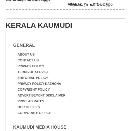
ആലപ്പുഴ ചമ്പക്കുളം
ഫാദർ തോമസ്
ഫാദർ തോമസ്
പോരൂക്കര സെൻട്രൽ
പോരൂക്കര സെൻട്രൽ
സ്കൂളിലെ ദുരിതാശ്വാസ
സ്കൂളിലെ ദുരിതാശ്വാസ
ക്യാമ്പിലെത്തിയവർ
KERALA KAUMUDI
ക്യാമ്പിലെത്തിയവർ മഴ
വസ്ത്രങ്ങൾ
മാറിനിന്ന ഇടവേളയിൽ
ഉണക്കാനിട്ടിരിക്കുന്ന
ക്യാമ്പ് പരിസരത്ത്
ഗോൾപോസ്റ്റിന് മുന്നിൽ
വസ്ത്രങ്ങൾ
ഫുട്ബോൾ കളികളിൽ
GENERAL
ഉണക്കാനിടുന്ന കാഴ്ച.
ഏർപ്പെട്ടിരിക്കുന്ന
കുട്ടികൾ
ABOUT US
CONTACT US
PRIVACY POLICY
TERMS OF SERVICE
EDITORIAL POLICY
PRIVACY POLICY-KAZHCHA
COPYRIGHT POLICY
ADVERTISEMENT DISCLAIMER
PRINT AD RATES
OUR OFFICES
CORPORATE OFFICE
KAUMUDI MEDIA HOUSE