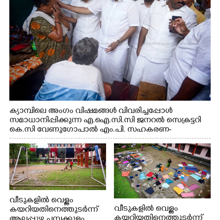
ക്യാമ്പിലെ അംഗം വിഷമങ്ങൾ വിവരിച്ചപ്പോൾ
സമാധാനിപ്പിക്കുന്ന എ.ഐ.സി.സി ജനറൽ സെക്രട്ടറി
കെ.സി വേണുഗോപാൽ എം.പി. സഹകരണ-
എക്സൈസ് വകുപ്പ് മന്ത്രി എം. ലിജു, എന്നിവർ
വീടുകളിൽ വെള്ളം
വീടുകളിൽ വെള്ളം
കയറിയതിനെത്തുടർന്ന്
കയറിയതിനെത്തുടർന്ന്
ആലപ്പുഴ ചമ്പക്കുളം