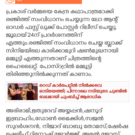
CARTOONS
പ്രകാശ് വർമ്മയെ കേന്ദ്ര കഥാപാത്രമാക്കി
രഞ്ജിത്ത് സംവിധാനം ചെയ്യുന്ന ലോ ആന്റ്
ഓഡർ ഫസ്റ്റ് ലുക്ക് പോസ്റ്റർ റിലീസ് ചെയ്തു.
LITERATURE
ജൂലായ് 24ന് പ്രദർശനത്തിന്
എത്തും.രഞ്ജിത്ത് സംവിധാനം ചെയ്ത ബ്ളാക്ക്
ZOOM
സിനിമയിലെ കാരിക്കാമുറി ഷൺമുഖനായി
മമ്മൂട്ടി എത്തുന്നതാണ് ചിത്രത്തിന്റെ
CONTACT US
ഹൈലൈറ്റ്. പോസ്റ്രറിൽ മമ്മൂട്ടി
തിരിഞ്ഞുനിൽക്കുന്നത് കാണാം.
റെഡ് കാർപെറ്റിൽ നിൽക്കവെ
ഓടിയെത്തി; പിന്നാലെ നടിയുടെ ചുണ്ടിൽ
ബലമായി ചുംബിച്ച് ആരാധിക
അഭിരാമി,ഋതുദേവ് അയ്യപ്പൻ,ഷനൂദ്
ഇബ്രാഹിം,ഡോൺ മൈക്കിൾ,സജൽ
സുദർശനൻ, നിജാദ് ബാബു തോമസ്,ഷേർഷ
ഷെരീഫ്,റിനോഷ് ജോർജ്ജ്, അമൽ ജോസ്