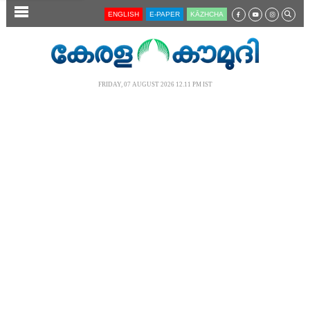
SECTIONS
ENGLISH
E-PAPER
KĀZHCHA
HOME
LATEST
FRIDAY, 07 AUGUST 2026 12.11 PM IST
AUDIO
NOTIFIED NEWS
POLL
KERALA
LOCAL
NEWS 360
CASE DIARY