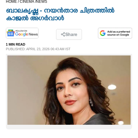
HOME /
CINEMA /
NEWS
CINEMA
ബാലകൃഷ്ണ - നയൻതാര ചിത്രത്തിൽ
കാജൽ അഗർവാൾ
OPINION
Share
PHOTOS
1 MIN READ
PUBLISHED: APRIL 23, 2026 06:43 AM IST
LIFESTYLE
SPIRITUAL
INFO+
ART
ASTRO