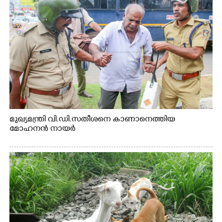
മുഖ്യമന്ത്രി വി.ഡി.സതീശനെ കാണാനെത്തിയ
മോഹനൻ നായർ