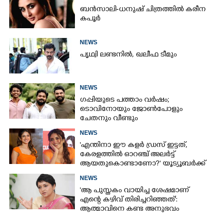
ബൻസാലി-ധനുഷ് ചിത്രത്തിൽ കരീന
കപൂർ
NEWS
പൃഥ്വി ലണ്ടനിൽ, ഖലീഫ ടീമും
NEWS
ഗപ്പിയുടെ പത്താം വർഷം;​
ടൊവിനോയും ജോൺപോളും
ചേതനും വീണ്ടും
NEWS
'എന്തിനാ ഈ കളർ ഡ്രസ് ഇട്ടത്,
കേരളത്തിൽ ഓറഞ്ച് അല‌ർട്ട്
ആയതുകൊണ്ടാണോ?' യൂട്യൂബർക്ക്
ചുട്ടമറുപടിയുമായി പ്രിയ
NEWS
'ആ പുസ്തകം വായിച്ച ശേഷമാണ്
എന്റെ കഴിവ് തിരിച്ചറിഞ്ഞത്':
ആത്മാവിനെ കണ്ട അനുഭവം