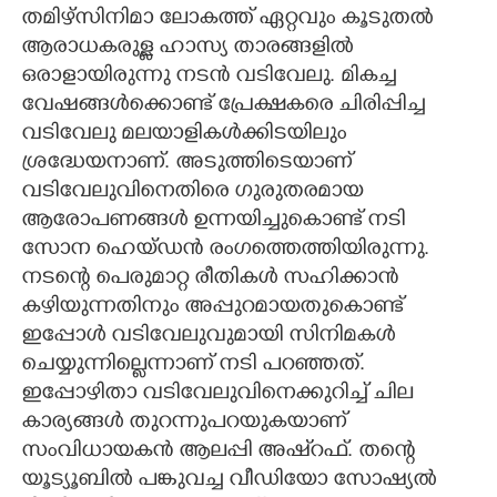
തമിഴ്സിനിമാ ലോകത്ത് ഏറ്റവും കൂടുതൽ
CARTOONS
ആരാധകരുള്ള ഹാസ്യ താരങ്ങളിൽ
ഒരാളായിരുന്നു നടൻ വടിവേലു. മികച്ച
വേഷങ്ങൾക്കൊണ്ട് പ്രേക്ഷകരെ ചിരിപ്പിച്ച
LITERATURE
വടിവേലു മലയാളികൾക്കിടയിലും
ശ്രദ്ധേയനാണ്. അടുത്തിടെയാണ്
ZOOM
വടിവേലുവിനെതിരെ ഗുരുതരമായ
ആരോപണങ്ങൾ ഉന്നയിച്ചുകൊണ്ട് നടി
CONTACT US
സോന ഹെയ്ഡൻ രംഗത്തെത്തിയിരുന്നു.
നടന്റെ പെരുമാറ്റ രീതികൾ സഹിക്കാൻ
കഴിയുന്നതിനും അപ്പുറമായതുകൊണ്ട്
ഇപ്പോൾ വടിവേലുവുമായി സിനിമകൾ
ചെയ്യുന്നില്ലെന്നാണ് നടി പറഞ്ഞത്.
ഇപ്പോഴിതാ വടിവേലുവിനെക്കുറിച്ച് ചില
കാര്യങ്ങൾ തുറന്നുപറയുകയാണ്
സംവിധായകൻ ആലപ്പി അഷ്റഫ്. തന്റെ
യൂട്യൂബിൽ പങ്കുവച്ച വീഡിയോ സോഷ്യൽ