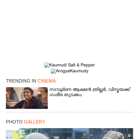
TRENDING IN
CINEMA
സമ്പൂർണ ആക്ഷൻ ത്രില്ലർ,​ വിസ്മയക്ക്
ഗംഭീര തുടക്കം
PHOTO
GALLERY