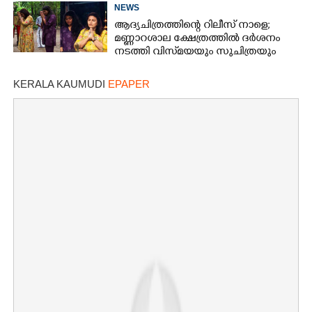
പങ്കുവച്ച് ലെന
NEWS
ആദ്യചിത്രത്തിന്റെ റിലീസ് നാളെ;
മണ്ണാറശാല ക്ഷേത്രത്തിൽ ദർശനം
നടത്തി വിസ്‌മയയും സുചിത്രയും
×
Share this link
KERALA KAUMUDI
EPAPER
Copy Link