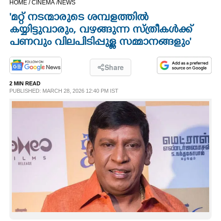
HOME /
CINEMA /
NEWS
CINEMA
'മറ്റ് നടന്മാരുടെ ശമ്പളത്തിൽ
കയ്യിട്ടുവാരും, വഴങ്ങുന്ന സ്ത്രീകൾക്ക്
OPINION
പണവും വിലപിടിപ്പുള്ള സമ്മാനങ്ങളും'
PHOTOS
Share
2 MIN READ
PUBLISHED: MARCH 28, 2026 12:40 PM IST
LIFESTYLE
SPIRITUAL
INFO+
ART
ASTRO