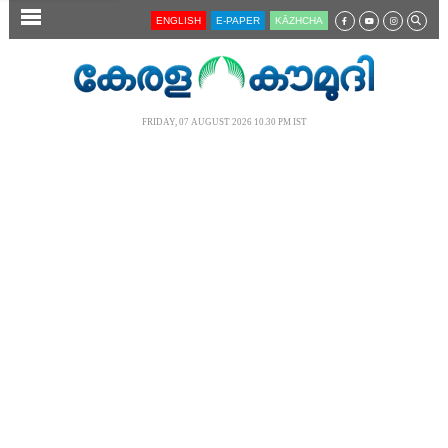
SECTIONS
ENGLISH
E-PAPER
KĀZHCHA
HOME
LATEST
FRIDAY, 07 AUGUST 2026 10.30 PM IST
AUDIO
NOTIFIED NEWS
POLL
KERALA
LOCAL
NEWS 360
CASE DIARY