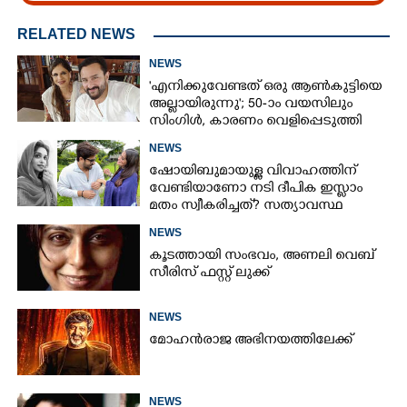
RELATED NEWS
NEWS
'എനിക്കുവേണ്ടത് ഒരു ആൺകുട്ടിയെ
അല്ലായിരുന്നു'; 50-ാം വയസിലും
സിംഗിൾ, കാരണം വെളിപ്പെടുത്തി
സബ പട്ടൗഡി
NEWS
ഷോയിബുമായുള്ള വിവാഹത്തിന്
വേണ്ടിയാണോ നടി ദീപിക ഇസ്ലാം
മതം സ്വീകരിച്ചത്? സത്യാവസ്ഥ
വെളിപ്പെടുത്തി സുഹൃത്ത്‌
NEWS
കൂടത്തായി സംഭവം, അണലി വെബ്
സീരിസ് ഫസ്റ്റ് ലുക്ക്
NEWS
മോഹൻരാജ അഭിനയത്തിലേക്ക്
NEWS