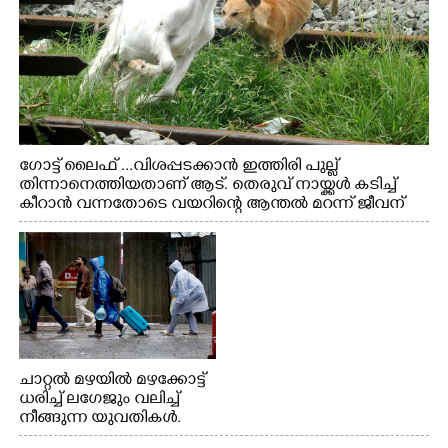
ഗോട്ട് ലൈഫ് ...വിശപ്പടക്കാൻ ഇത്തിരി പുല്ല്
തിന്നാനെത്തിയതാണ് ആട്. തെരുവ് നായ്ക്കൾ കടിച്ച്
കീറാൻ വന്നതോടെ വയറിന്റെ ആന്തൽ മറന്ന് ജീവന്
വേണ്ടിയായി ഓട്ടം. എറണാകുളം വാത്തുരുത്തിയിൽ
നിന്നുള്ള കാഴ്ച
ചാറ്റൽ മഴയിൽ മഴക്കോട്ട്
ധരിച്ച് ലഗേജും വലിച്ച്
നീങ്ങുന്ന യുവതികൾ.
എറണാകുളം മേനകയിൽ