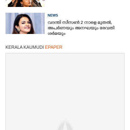
NEWS
വദന്തി സീസൺ 2 നാളെ മുതൽ,
അപർണയും അനഘയും രേവതി
ശർമയും
KERALA KAUMUDI
EPAPER