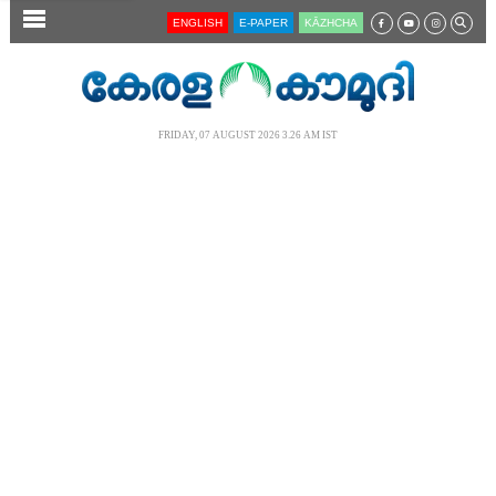
SECTIONS
ENGLISH
E-PAPER
KĀZHCHA
HOME
LATEST
FRIDAY, 07 AUGUST 2026 3.26 AM IST
AUDIO
NOTIFIED NEWS
POLL
KERALA
LOCAL
NEWS 360
CASE DIARY