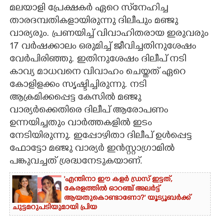
മലയാളി പ്രേക്ഷകർ ഏറെ സ്‌നേഹിച്ച
CARTOONS
താരദമ്പതികളായിരുന്നു ദിലീപും മഞ്ജു
വാര്യരും. പ്രണയിച്ച് വിവാഹിതരായ ഇരുവരും
17 വർഷക്കാലം ഒരുമിച്ച് ജീവിച്ചതിനുശേഷം
LITERATURE
വേർപിരിഞ്ഞു. ഇതിനുശേഷം ദിലീപ് നടി
കാവ്യ മാധവനെ വിവാഹം ചെയ്തത് ഏറെ
ZOOM
കോളിളക്കം സൃഷ്ടിച്ചിരുന്നു. നടി
ആക്രമിക്കപ്പെട്ട കേസിൽ മഞ്ജു
CONTACT US
വാര്യർക്കെതിരെ ദിലീപ് ആരോപണം
ഉന്നയിച്ചതും വാർത്തകളിൽ ഇടം
നേടിയിരുന്നു. ഇപ്പോഴിതാ ദിലീപ് ഉൾപ്പെട്ട
ഫോട്ടോ മഞ്ജു വാര്യർ ഇൻസ്റ്റാഗ്രാമിൽ
പങ്കുവച്ചത് ശ്രദ്ധനേടുകയാണ്.
'എന്തിനാ ഈ കളർ ഡ്രസ് ഇട്ടത്,
കേരളത്തിൽ ഓറഞ്ച് അല‌ർട്ട്
ആയതുകൊണ്ടാണോ?' യൂട്യൂബർക്ക്
ചുട്ടമറുപടിയുമായി പ്രിയ