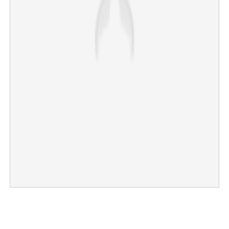
×
Share this link
Copy Link