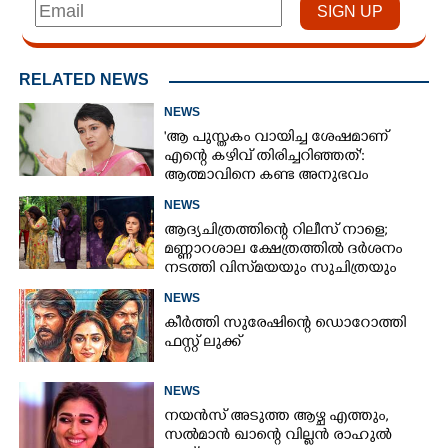
RELATED NEWS
NEWS
'ആ പുസ്തകം വായിച്ച ശേഷമാണ്
എന്റെ കഴിവ് തിരിച്ചറിഞ്ഞത്':
ആത്മാവിനെ കണ്ട അനുഭവം
പങ്കുവച്ച് ലെന
NEWS
ആദ്യചിത്രത്തിന്റെ റിലീസ് നാളെ;
മണ്ണാറശാല ക്ഷേത്രത്തിൽ ദർശനം
നടത്തി വിസ്‌മയയും സുചിത്രയും
NEWS
കീർത്തി സുരേഷിന്റെ ഡൊറോത്തി
ഫസ്റ്റ് ലുക്ക്
NEWS
നയൻസ് അടുത്ത ആഴ്ച എത്തും,
സൽമാൻ ഖാന്റെ വില്ലൻ രാഹുൽ