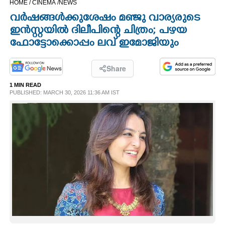
HOME /
CINEMA /
NEWS
CINEMA
വർഷങ്ങൾക്കുശേഷം മഞ്ജു വാര്യരുടെ
ഇൻസ്റ്റയിൽ ദിലീപിന്റെ ചിത്രം; പഴയ
OPINION
ഫോട്ടോക്കൊപ്പം ലവ് ഇമോജിയും
PHOTOS
Share
1 MIN READ
PUBLISHED: MARCH 30, 2026 11:36 AM IST
LIFESTYLE
SPIRITUAL
INFO+
ART
ASTRO