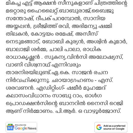
മികച്ച എട്ട് ആക്ഷൻ സീനുകളാണ് ചിത്രത്തിന്റെ
മറ്റൊരു ഹൈലൈറ്റ്.ബാബുരാജ്,ബൈജു
സന്തോഷ്, ദീപക് പറമ്പോൽ, സാനിയ
അയ്യപ്പൻ, ശ്രീജിത്ത് രവി, അഭിമന്യു ഷമ്മി
തിലകൻ, കോട്ടയം രമേഷ്, അസീസ്
നെടുമങ്ങാട്, ബോബി കുര്യൻ, അശ്വിൻ കുമാർ,
ബാലാജി ശർമ്മ, ചാലി പാലാ, രാധിക
രാധാകൃഷ്ണൻ . സുകന്യ.വിൻസി അലോഷ്യസ്,
വാണി വിശ്വനാഥ് എന്നിവരും
താരനിരയിലുണ്ട്.ഏ.കെ. സാജൻ രചന
നിർവഹിക്കുന്നു. ഛായാഗ്രഹണം - എസ്.
ശരവണൻ. എഡിറ്റിംഗ്- ഷമീർ മുഹമ്മദ്
കലാസംവിധാനം സാബു റാം, ഓൾഗ
പ്രൊഡക്ഷൻസിന്റെ ബാനറിൽ നൈസി റെജി
ആണ് നിർമ്മാണം. പി.ആർ. ഒ വാഴൂർജോസ്.