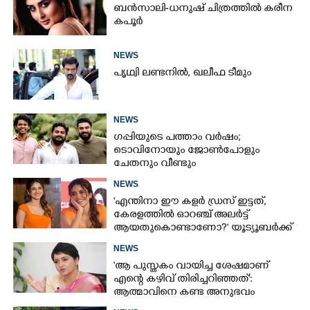
ബൻസാലി-ധനുഷ് ചിത്രത്തിൽ കരീന
കപൂർ
NEWS
പൃഥ്വി ലണ്ടനിൽ, ഖലീഫ ടീമും
NEWS
ഗപ്പിയുടെ പത്താം വർഷം;​
ടൊവിനോയും ജോൺപോളും
ചേതനും വീണ്ടും
NEWS
'എന്തിനാ ഈ കളർ ഡ്രസ് ഇട്ടത്,
കേരളത്തിൽ ഓറഞ്ച് അല‌ർട്ട്
ആയതുകൊണ്ടാണോ?' യൂട്യൂബർക്ക്
ചുട്ടമറുപടിയുമായി പ്രിയ
NEWS
'ആ പുസ്തകം വായിച്ച ശേഷമാണ്
എന്റെ കഴിവ് തിരിച്ചറിഞ്ഞത്':
ആത്മാവിനെ കണ്ട അനുഭവം
പങ്കുവച്ച് ലെന