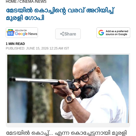
HOME /
CINEMA /
NEWS
CINEMA
മേടയിൽ കൊച്ചിന്റെ വരവ് അറിയിച്ച്
മുരളി ഗോപി
OPINION
Share
PHOTOS
1 MIN READ
PUBLISHED: JUNE 15, 2026 12:25 AM IST
LIFESTYLE
SPIRITUAL
INFO+
ART
ASTRO
മേടയിൽ കൊച്ച്... എന്ന കൊച്ചേട്ടനായി മുരളി