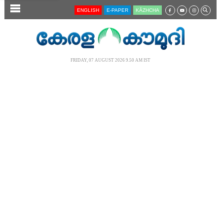
SECTIONS
ENGLISH
E-PAPER
KĀZHCHA
HOME
LATEST
FRIDAY, 07 AUGUST 2026 9.50 AM IST
AUDIO
NOTIFIED NEWS
POLL
KERALA
LOCAL
NEWS 360
CASE DIARY