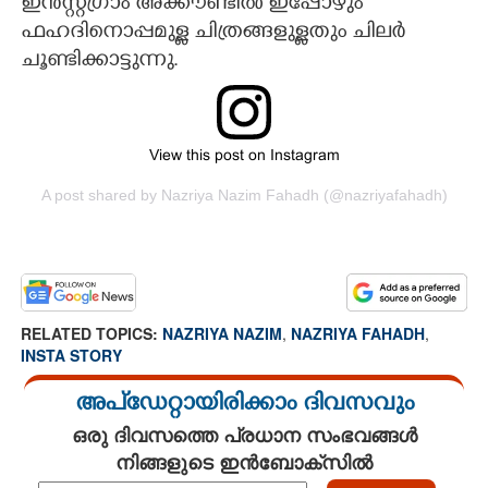
ഇൻസ്റ്റഗ്രാം അക്കൗണ്ടിൽ ഇപ്പോഴും
ഫഹദിനൊപ്പമുള്ള ചിത്രങ്ങളുള്ളതും ചിലർ
ചൂണ്ടിക്കാട്ടുന്നു.
View this post on Instagram
A post shared by Nazriya Nazim Fahadh (@nazriyafahadh)
RELATED TOPICS:
NAZRIYA NAZIM
,
NAZRIYA FAHADH
,
INSTA STORY
അപ്ഡേറ്റായിരിക്കാം ദിവസവും
ഒരു ദിവസത്തെ പ്രധാന സംഭവങ്ങൾ
നിങ്ങളുടെ ഇൻബോക്സിൽ