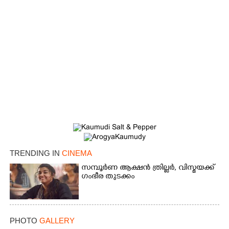
TRENDING IN
CINEMA
സമ്പൂർണ ആക്ഷൻ ത്രില്ലർ,​ വിസ്മയക്ക്
ഗംഭീര തുടക്കം
PHOTO
GALLERY