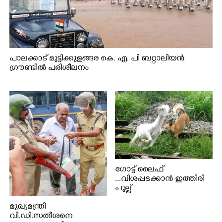
പാലക്കാട് മുട്ടിക്കുളങ്ങര കെ. എ. പി ബറ്റാലിയൻ
ഗ്രൗണ്ടിൽ പരിശീലനം
ഗോട്ട് ലൈഫ്
...വിശപ്പടക്കാൻ ഇത്തിരി
പുല്ല്
തിന്നാനെത്തിയതാണ്
മുഖ്യമന്ത്രി
ആട്. തെരുവ് നായ്ക്കൾ
വി.ഡി.സതീശനെ
കടിച്ച് കീറാൻ വന്നതോടെ