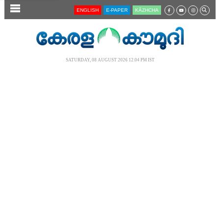
SECTIONS
ENGLISH
E-PAPER
KĀZHCHA
HOME
LATEST
SATURDAY, 08 AUGUST 2026 12.04 PM IST
AUDIO
NOTIFIED NEWS
POLL
KERALA
LOCAL
NEWS 360
CASE DIARY