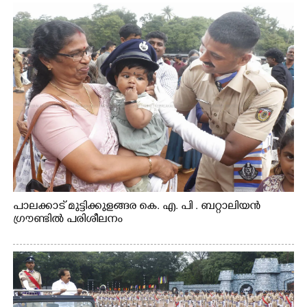
പാലക്കാട് മുട്ടിക്കുളങ്ങര കെ. എ. പി . ബറ്റാലിയൻ
ഗ്രൗണ്ടിൽ പരിശീലനം