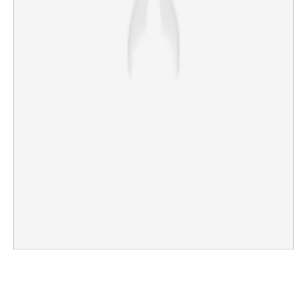
×
Share this link
Copy Link