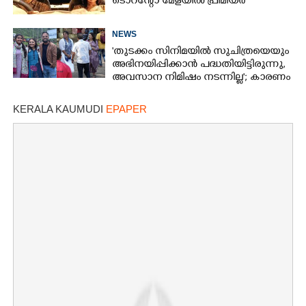
ടൊറന്റോ മേളയിൽ പ്രീമിയർ
NEWS
'തുടക്കം സിനിമയിൽ സുചിത്രയെയും
അഭിനയിപ്പിക്കാൻ പദ്ധതിയിട്ടിരുന്നു,​
അവസാന നിമിഷം നടന്നില്ല'; കാരണം
തുറന്നുപറഞ്ഞ് ജൂഡ് ആന്റണി
KERALA KAUMUDI
EPAPER