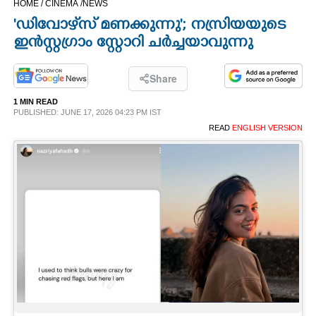
HOME /
CINEMA /
NEWS
CINEMA
'ഡിവോഴ്‌‌സ് മണക്കുന്നു'; നസ്രിയയുടെ
ഇൻസ്റ്റഗ്രാം സ്റ്റോറി ചർച്ചയാവുന്നു
OPINION
Share
PHOTOS
1 MIN READ
PUBLISHED: JUNE 17, 2026 04:23 PM IST
READ
ENGLISH VERSION
LIFESTYLE
SPIRITUAL
INFO+
ART
ASTRO