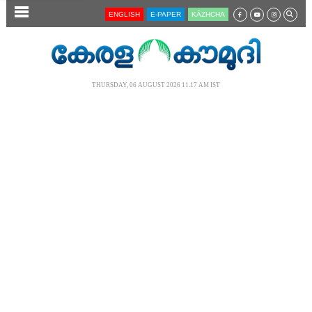
SECTIONS
ENGLISH
E-PAPER
KĀZHCHA
HOME
LATEST
THURSDAY, 06 AUGUST 2026 11.17 AM IST
AUDIO
NOTIFIED NEWS
POLL
KERALA
LOCAL
NEWS 360
CASE DIARY