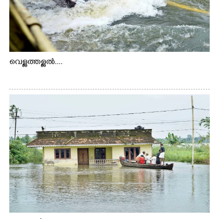
വെള്ളത്തള്ളൽ....