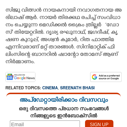
സി​ജു​ ​വി​ത്സ​ൻ​ ​നാ​യ​ക​നാ​യി​ ​ന​വാ​ഗ​ത​നാ​യ​ ​അ​
ഭി​ലാ​ഷ് ​ആ​ർ.​ ​നാ​യ​ർ​ ​തി​ര​ക്ക​ഥ​ ​ര​ചി​ച്ച് ​സം​വി​ധാ​
നം​ ​ചെ​യ്യു​ന്ന​ ​മെ​ഡി​ക്ക​ൽ​ ​ക്രൈം​ ​ത്രി​ല്ല​ർ​ ​ ​ '​ഡോ​
സ്' തി​യേ​റ്ററിൽ. ദൃശ്യ​ ​ര​ഘു​നാ​ഥ്,​ ​ജ​ഗ​ദീ​ഷ്,​​​ ​കൃ​
ഷ​ണ​ ​കു​റു​പ്പ്,​ അ​ശ്വ​ൻ​ ​കു​മാ​ർ,​​​ ​റി​ത​ ​ഫാ​ത്തി​മ​ ​
എ​ന്നി​വ​രാ​ണ് ​മ​റ്റ് ​താ​ര​ങ്ങ​ൾ.​ ​സി​നി​മാ​റ്റി​ക് ​ഫി​
ലിം​സി​ന്റെ​ ​ബാ​ന​റി​ൽ​ ​ഷാ​ന്റോ​ ​തോ​മ​സ് ​ആ​ണ് ​
നി​ർ​മ്മാ​ണം.
RELATED TOPICS:
CINEMA
,
SREENATH BHASI
അപ്ഡേറ്റായിരിക്കാം ദിവസവും
ഒരു ദിവസത്തെ പ്രധാന സംഭവങ്ങൾ
നിങ്ങളുടെ ഇൻബോക്സിൽ