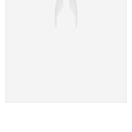
×
Share this link
Copy Link