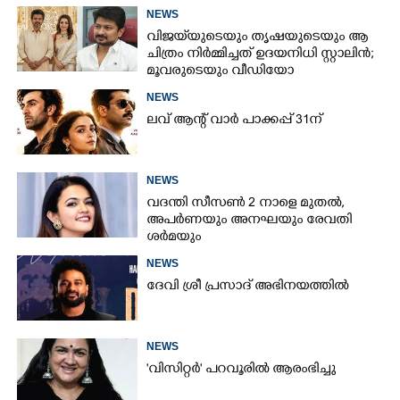
NEWS
വിജയ്‌യുടെയും തൃഷയുടെയും ആ
ചിത്രം നിർമ്മിച്ചത് ഉദയനിധി സ്റ്റാലിൻ;
മൂവരുടെയും വീഡിയോ
ചർച്ചയാകുന്നു
NEWS
ലവ് ആന്റ് വാർ പാക്കപ്പ് 31ന്
NEWS
വദന്തി സീസൺ 2 നാളെ മുതൽ,
അപർണയും അനഘയും രേവതി
ശർമയും
NEWS
ദേവി ശ്രീ പ്രസാദ് അഭിനയത്തിൽ
NEWS
'വിസിറ്റർ' പറവൂരിൽ ആരംഭിച്ചു