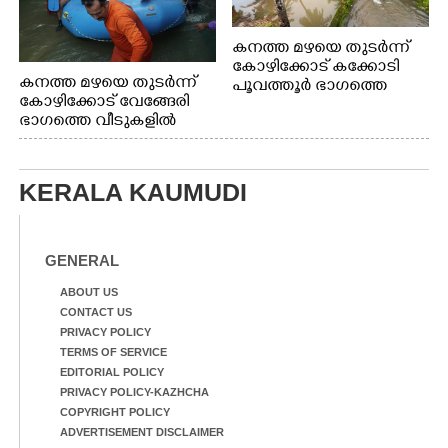
കനത്ത മഴയെ തുടർന്ന്
കോഴിക്കോട് കക്കോടി
കനത്ത മഴയെ തുടർന്ന്
പൂവത്തൂർ ഭാഗത്തെ
കോഴിക്കോട് വേങ്ങേരി
വീടുകളിൽ വെള്ളം
ഭാഗത്തെ വീടുകളിൽ
കയറിയപ്പോൾ
വെള്ളം
കയറിയപ്പോൾ ആളുകളെ
സുരക്ഷിത സ്ഥാനത്തേക്ക്
KERALA KAUMUDI
മാറ്റുന്ന സുരക്ഷാസേനാം
ഗങ്ങൾ
GENERAL
ABOUT US
CONTACT US
PRIVACY POLICY
TERMS OF SERVICE
EDITORIAL POLICY
PRIVACY POLICY-KAZHCHA
COPYRIGHT POLICY
ADVERTISEMENT DISCLAIMER