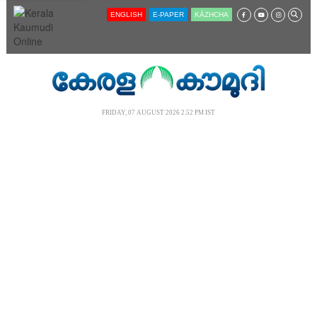
SECTIONS
ENGLISH
E-PAPER
KĀZHCHA
HOME
LATEST
AUDIO
NOTIFIED NEWS
FRIDAY, 07 AUGUST 2026 2.52 PM IST
POLL
KERALA
LOCAL
NEWS 360
CASE DIARY