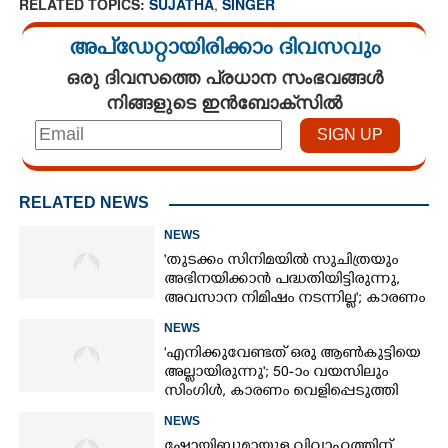
RELATED TOPICS:
SUJATHA
,
SINGER
അപ്ഡേറ്റായിരിക്കാം ദിവസവും
ഒരു ദിവസത്തെ പ്രധാന സംഭവങ്ങൾ
നിങ്ങളുടെ ഇൻബോക്സിൽ
RELATED NEWS
NEWS
'തുടക്കം സിനിമയിൽ സുചിത്രയും
അഭിനയിക്കാൻ പദ്ധതിയിട്ടിരുന്നു,​
അവസാന നിമിഷം നടന്നില്ല'; കാരണം
തുറന്നുപറഞ്ഞ് ജൂഡ് ആന്റണി
NEWS
'എനിക്കുവേണ്ടത് ഒരു ആൺകുട്ടിയെ
അല്ലായിരുന്നു'; 50-ാം വയസിലും
സിംഗിൾ, കാരണം വെളിപ്പെടുത്തി
സബ പട്ടൗഡി
NEWS
ഷോയിബുമായുള്ള വിവാഹത്തിന്