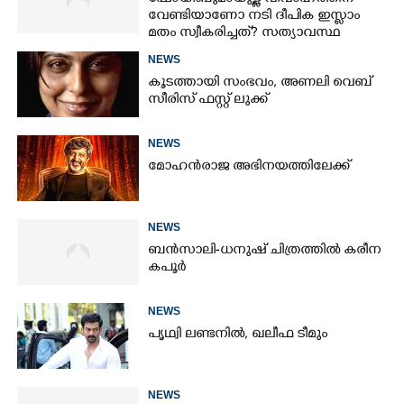
വേണ്ടിയാണോ നടി ദീപിക ഇസ്ലാം
മതം സ്വീകരിച്ചത്? സത്യാവസ്ഥ
വെളിപ്പെടുത്തി സുഹൃത്ത്‌
NEWS
കൂടത്തായി സംഭവം, അണലി വെബ്
സീരിസ് ഫസ്റ്റ് ലുക്ക്
NEWS
മോഹൻരാജ അഭിനയത്തിലേക്ക്
NEWS
ബൻസാലി-ധനുഷ് ചിത്രത്തിൽ കരീന
കപൂർ
NEWS
പൃഥ്വി ലണ്ടനിൽ, ഖലീഫ ടീമും
NEWS