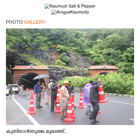
PHOTO
GALLERY
കുതിരാൻതുരങ്ക മുഖത്ത്...