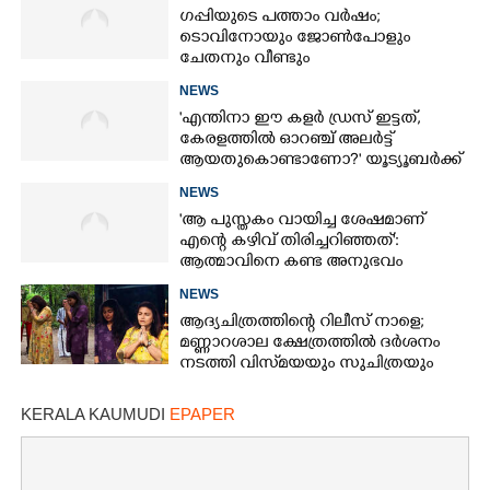
ഗപ്പിയുടെ പത്താം വർഷം;​
ടൊവിനോയും ജോൺപോളും
ചേതനും വീണ്ടും
NEWS
'എന്തിനാ ഈ കളർ ഡ്രസ് ഇട്ടത്,
കേരളത്തിൽ ഓറഞ്ച് അല‌ർട്ട്
ആയതുകൊണ്ടാണോ?' യൂട്യൂബർക്ക്
ചുട്ടമറുപടിയുമായി പ്രിയ
NEWS
'ആ പുസ്തകം വായിച്ച ശേഷമാണ്
എന്റെ കഴിവ് തിരിച്ചറിഞ്ഞത്':
ആത്മാവിനെ കണ്ട അനുഭവം
പങ്കുവച്ച് ലെന
NEWS
ആദ്യചിത്രത്തിന്റെ റിലീസ് നാളെ;
മണ്ണാറശാല ക്ഷേത്രത്തിൽ ദർശനം
നടത്തി വിസ്‌മയയും സുചിത്രയും
KERALA KAUMUDI
EPAPER