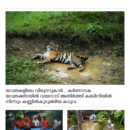
യാത്രകളിലെ വിരുന്നുകാർ .. കർണാടക
യാത്രക്കിടയിൽ വയനാട് അതിർത്തി കബിനിയിൽ
നിന്നും കണ്ണിൽകുടുങ്ങിയ കടുവ.