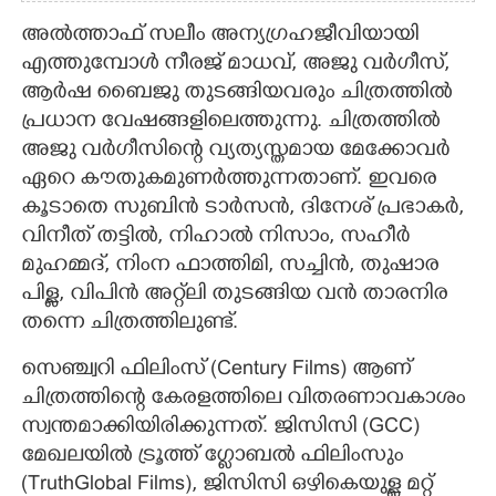
അൽത്താഫ് സലീം അന്യഗ്രഹജീവിയായി
എത്തുമ്പോൾ നീരജ് മാധവ്, അജു വർഗീസ്,
ആർഷ ബൈജു തുടങ്ങിയവരും ചിത്രത്തിൽ
പ്രധാന വേഷങ്ങളിലെത്തുന്നു. ചിത്രത്തിൽ
അജു വർഗീസിന്റെ വ്യത്യസ്തമായ മേക്കോവർ
ഏറെ കൗതുകമുണർത്തുന്നതാണ്. ഇവരെ
കൂടാതെ സുബിൻ ടാർസൻ, ദിനേശ് പ്രഭാകർ,
വിനീത് തട്ടിൽ, നിഹാൽ നിസാം, സഹീർ
മുഹമ്മദ്, നിംന ഫാത്തിമി, സച്ചിൻ, തുഷാര
പിള്ള, വിപിൻ അറ്റ്‌ലി തുടങ്ങിയ വൻ താരനിര
തന്നെ ചിത്രത്തിലുണ്ട്.
സെഞ്ച്വറി ഫിലിംസ് (Century Films) ആണ്
ചിത്രത്തിന്റെ കേരളത്തിലെ വിതരണാവകാശം
സ്വന്തമാക്കിയിരിക്കുന്നത്. ജിസിസി (GCC)
മേഖലയിൽ ട്രൂത്ത് ഗ്ലോബൽ ഫിലിംസും
(TruthGlobal Films), ജിസിസി ഒഴികെയുള്ള മറ്റ്