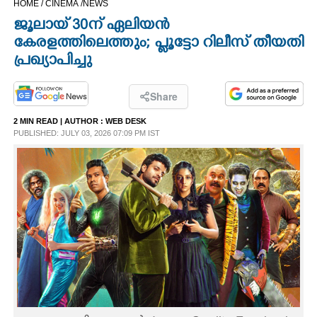
HOME /
CINEMA /
NEWS
CINEMA
ജൂലായ് 30ന് ഏലിയൻ
കേരളത്തിലെത്തും; പ്ലൂട്ടോ റിലീസ് തീയതി
OPINION
പ്രഖ്യാപിച്ചു
PHOTOS
Share
2 MIN READ
| AUTHOR :
WEB DESK
PUBLISHED: JULY 03, 2026 07:09 PM IST
LIFESTYLE
SPIRITUAL
INFO+
ART
ASTRO