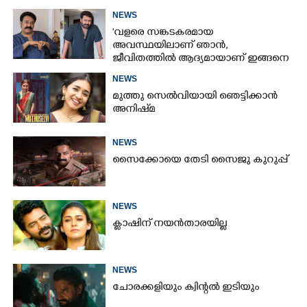
ആൻഡ് ഓർഡർ’ ടീസർ പുറത്ത്
NEWS
'വളരെ സങ്കടകരമായ
അവസ്ഥയിലാണ് ഞാൻ,
ജീവിതത്തിൽ ആദ്യമായാണ് ഇങ്ങനെ
സംഭവിക്കുന്നത്'; വീഡിയോ പങ്കുവച്ച്
NEWS
മോഹൻലാൽ
മുത്തു സെൽവിയായി ഞെട്ടിക്കാൻ
അനിഷ്‌മ
NEWS
സൈക്കോയെ തേടി സൈജു കുറുപ്പ്
NEWS
ക്ലാഷിന് നയൻതാരയില്ല
NEWS
ചോരക്കളിയും ക്വിന്റൽ ഇടിയും