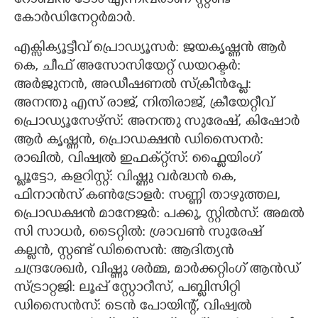
റോബിൻ ടോം എന്നിവരാണ് സ്റ്റണ്ട്
കോർഡിനേറ്റർമാർ.
എക്സിക്യൂട്ടീവ് പ്രൊഡ്യൂസർ: ജയകൃഷ്ണൻ ആർ
കെ, ചീഫ് അസോസിയേറ്റ് ഡയറക്ടർ:
അർജുനൻ, അഡീഷണൽ സ്ക്രീൻപ്ലേ:
അനന്തു എസ് രാജ്, നിതിരാജ്, ക്രീയേറ്റീവ്
പ്രൊഡ്യൂസേഴ്സ്: അനന്തു സുരേഷ്, കിഷോർ
ആർ കൃഷ്ണൻ, പ്രൊഡക്ഷൻ ഡിസൈനർ:
രാഖിൽ, വിഷ്വൽ ഇഫക്റ്റ്സ്: ഫ്ലൈയിംഗ്
പ്ലൂട്ടോ, കളറിസ്റ്റ്: വിഷ്ണു വർദ്ധൻ കെ,
ഫിനാൻസ് കൺട്രോളർ: സണ്ണി താഴുത്തല,
പ്രൊഡക്ഷൻ മാനേജർ: പക്കു, സ്റ്റിൽസ്: അമൽ
സി സാധർ, ടൈറ്റിൽ: ശ്രാവൺ സുരേഷ്
കല്ലൻ, സ്റ്റണ്ട് ഡിസൈൻ: ആദിത്യൻ
ചന്ദ്രശേഖർ, വിഷ്ണു ശർമ്മ, മാർക്കറ്റിംഗ് ആൻഡ്
സ്ട്രാറ്റജി: ലൂപ്പ് സ്റ്റോറീസ്, പബ്ലിസിറ്റി
ഡിസൈൻസ്: ടെൻ പോയിന്റ്, വിഷ്വൽ