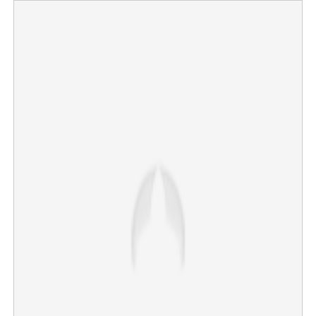
×
Share this link
Copy Link