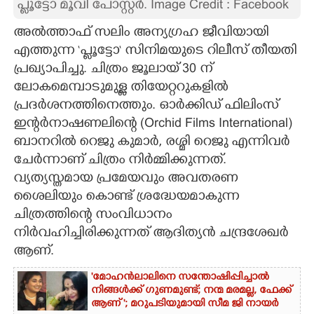
പ്ലൂട്ടോ മൂവി പോസ്റ്റർ. Image Credit : Facebook
CARTOONS
അൽത്താഫ് സലിം അന്യഗ്രഹ ജീവിയായി
എത്തുന്ന ‘പ്ലൂട്ടോ‘ സിനിമയുടെ റിലീസ് തീയതി
LITERATURE
പ്രഖ്യാപിച്ചു. ചിത്രം ജൂലായ് 30 ന്
ലോകമെമ്പാടുമുള്ള തിയേറ്ററുകളിൽ
പ്രദർശനത്തിനെത്തും. ഓർക്കിഡ് ഫിലിംസ്
ZOOM
ഇന്റർനാഷണലിന്റെ (Orchid Films International)
ബാനറിൽ റെജു കുമാർ, രശ്മി റെജു എന്നിവർ
CONTACT US
ചേർന്നാണ് ചിത്രം നിർമ്മിക്കുന്നത്.
വ്യത്യസ്തമായ പ്രമേയവും അവതരണ
ശൈലിയും കൊണ്ട് ശ്രദ്ധേയമാകുന്ന
ചിത്രത്തിന്റെ സംവിധാനം
നിർവഹിച്ചിരിക്കുന്നത് ആദിത്യൻ ചന്ദ്രശേഖർ
ആണ്.
'മോഹൻലാലിനെ സന്തോഷിപ്പിച്ചാൽ
നിങ്ങൾക്ക് ഗുണമുണ്ട്; നന്മ മരമല്ല, ഫേക്ക്
ആണ് '; മറുപടിയുമായി സീമ ജി നായർ