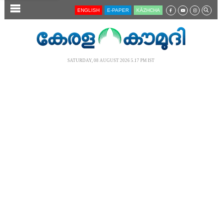
SECTIONS
ENGLISH
E-PAPER
KĀZHCHA
HOME
LATEST
SATURDAY, 08 AUGUST 2026 5.17 PM IST
AUDIO
NOTIFIED NEWS
POLL
KERALA
LOCAL
NEWS 360
CASE DIARY