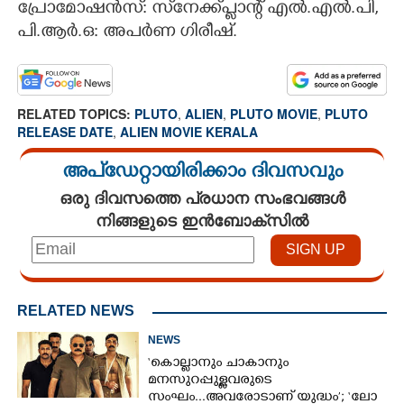
പ്രോമോഷൻസ്: സ്‌നേക്ക്പ്ലാന്റ് എൽ.എൽ.പി,
പി.ആർ.ഒ: അപർണ ഗിരീഷ്.
RELATED TOPICS:
PLUTO
,
ALIEN
,
PLUTO MOVIE
,
PLUTO
RELEASE DATE
,
ALIEN MOVIE KERALA
അപ്ഡേറ്റായിരിക്കാം ദിവസവും
ഒരു ദിവസത്തെ പ്രധാന സംഭവങ്ങൾ
നിങ്ങളുടെ ഇൻബോക്സിൽ
RELATED NEWS
NEWS
‘കൊല്ലാനും ചാകാനും
മനസുറപ്പുള്ളവരുടെ
സംഘം...അവരോടാണ് യുദ്ധം’; ‘ലോ