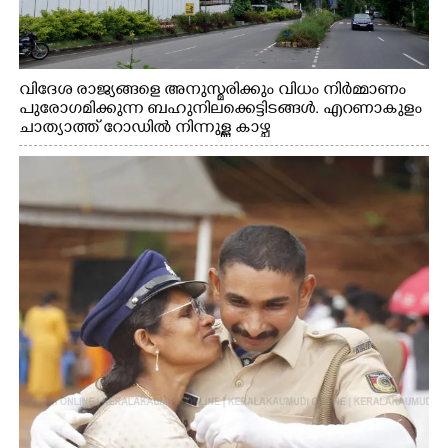
വിദേശ രാജ്യങ്ങളെ അനുസ്മരിക്കും വിധം നിർമ്മാണം
പുരോഗമിക്കുന്ന ബഹുനിലക്കെട്ടിടങ്ങൾ. എറണാകുളം
ചാത്യാത്ത് റോഡിൽ നിന്നുള്ള കാഴ്ച