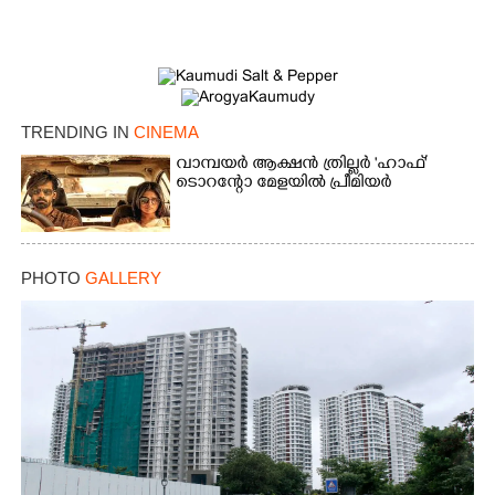
TRENDING IN
CINEMA
വാമ്പയർ ആക്ഷൻ ത്രില്ലർ 'ഹാഫ്'
ടൊറന്റോ മേളയിൽ പ്രീമിയർ
PHOTO
GALLERY