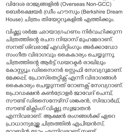
വിദേശ രാജ്യങ്ങളിൽ (Overseas Non-GCC)
ബെർക്ഷെയർ ഡ്രീം ഹൗസും (Berkshire Dream
House) ചിത്രം തിയേറ്ററുകളിൽ എത്തിക്കും.
വിഷ്ണു ശർമ്മ ഛായാഗ്രഹണം നിർവഹിക്കുന്ന
ചിത്രത്തിന്റെ രചന നിയാസ് മുഹമ്മദാണ്.
സനത് ശിവരാജ് എഡിറ്റിംഗും അർക്കാഡോ
സംഗീത വിഭാഗവും കൈകാര്യം ചെയ്യുന്നു.
ചിത്രത്തിന്റെ ആർട്ട് ഡയറക്ടർ രാഖിലും
കോസ്റ്റ്യൂം ഡിസൈനർ സ്റ്റെഫി സേവ്യറുമാണ്.
മേക്കപ്പ്, പ്രോസ്‌തെറ്റിക്സ് എന്നീ വിഭാഗങ്ങൾ
കൈകാര്യം ചെയ്യുന്നത് റോണക്സ് സേവ്യറാണ്.
പ്രൊഡക്ഷൻ കൺട്രോളർ ജാവേദ് ചെമ്പ്,
സൗണ്ട് ഡിസൈനേഴ്‌സ് ശങ്കരൻ, സിദ്ധാർഥ്,
സൗണ്ട് മിക്സിംഗ് വിഷ്ണു സുജാതൻ
എന്നിവരാണ്. ആക്ഷൻ രംഗങ്ങൾക്ക് ഏറെ
പ്രാധാന്യമുള്ള ചിത്രത്തിൽ എപിയൻസ്,