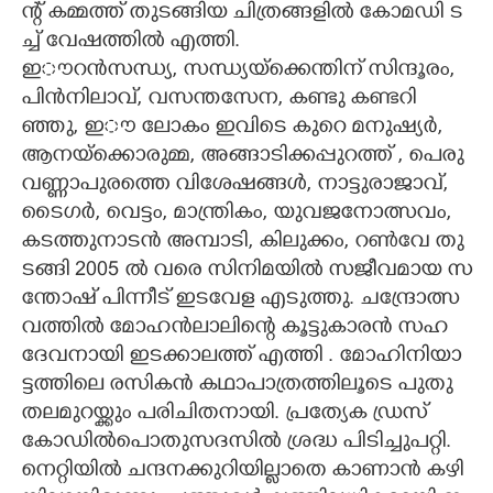
ന്റ് ​ക​മ്മ​ത്ത് ​തു​ട​ങ്ങി​യ​ ​ചി​ത്ര​ങ്ങ​ളി​ൽ​ ​കോ​മ​ഡി​ ​ട​
ച്ച് ​വേ​ഷ​ത്തി​ൽ​ ​എ​ത്തി.
ഇൗ​റ​ൻ​സ​ന്ധ്യ,​ ​സ​ന്ധ്യ​യ്ക്കെ​ന്തി​ന് ​സി​ന്ദൂ​രം,​ ​
പി​ൻ​നി​ലാ​വ്,​ ​വ​സ​ന്ത​സേ​ന,​ ​ക​ണ്ടു​ ​ക​ണ്ട​റി​
ഞ്ഞു,​ ​ഇൗ​ ​ലോ​കം​ ​ഇ​വി​ടെ​ ​കു​റെ​ ​മ​നു​ഷ്യ​ർ,​ ​
ആ​ന​യ്ക്കൊ​രു​മ്മ,​ ​അ​ങ്ങാ​ടി​ക്ക​പ്പു​റ​ത്ത് ,​ ​പെ​രു​
വ​ണ്ണാ​പു​ര​ത്തെ​ ​വി​ശേ​ഷ​ങ്ങ​ൾ,​ ​നാ​ട്ടു​രാ​ജാ​വ്,​ ​
ടൈ​ഗ​ർ,​ ​വെ​ട്ടം,​ ​മാ​ന്ത്രി​കം,​ ​യു​വ​ജ​നോ​ത്സ​വം,​ ​
ക​ട​ത്തു​നാ​ട​ൻ​ ​അ​മ്പാ​ടി,​ ​കി​ലു​ക്കം,​ ​റ​ൺ​വേ​ ​തു​
ട​ങ്ങി​ 2005​ ​ൽ​ ​വ​രെ​ ​സി​നി​മ​യി​ൽ​ ​സ​ജീ​വ​മാ​യ​ ​സ​
ന്തോ​ഷ് ​പി​ന്നീ​ട് ​ഇ​ട​വേ​ള​ ​എ​ടു​ത്തു.​ ​ചന്ദ്രോത്സ​
വ​ത്തി​ൽ​ ​മോ​ഹ​ൻ​ലാ​ലി​ന്റെ​ ​കൂ​ട്ടു​കാ​ര​ൻ​ ​സ​ഹ​
ദേ​വ​നായി ​ഇ​ട​ക്കാ​ല​ത്ത് ​എ​ത്തി​ .​ ​മോ​ഹി​നി​യാ​
ട്ട​ത്തി​ലെ​ ​ര​സി​ക​ൻ​ ​ക​ഥാ​പാ​ത്ര​ത്തി​ലൂ​ടെ​ ​പു​തു​ ​
ത​ല​മു​റ​യ്ക്കും​ ​പ​രി​ചിതനാ​യി.​ ​പ്ര​ത്യേ​ക​ ​ഡ്ര​സ് ​
കോ​ഡിൽപൊ​തു​സ​ദ​സിൽ ശ്ര​ദ്ധ​ ​പി​ടി​ച്ചു​പ​റ്റി.​
നെ​റ്റി​യിൽ ​ച​ന്ദ​ന​ക്കു​റി​യി​ല്ലാ​തെ​ ​കാ​ണാ​ൻ​ ​ക​ഴി​