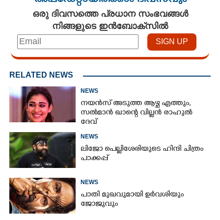
അപ്ഡേറ്റായിരിക്കാം ദിവസവും
ഒരു ദിവസത്തെ പ്രധാന സംഭവങ്ങൾ
നിങ്ങളുടെ ഇൻബോക്സിൽ
RELATED NEWS
NEWS
നയൻസ് അടുത്ത ആഴ്ച എത്തും,
സൽമാൻ ഖാന്റെ വില്ലൻ രാഹുൽ
ദേവ്
NEWS
ലിജോ പെല്ലിശേരിയുടെ ഹിന്ദി ചിത്രം
പാക്കപ്പ്
NEWS
പാതി മുഖവുമായി ഉർവശിയും
ജോജുവും