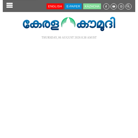
SECTIONS
ENGLISH
E-PAPER
KĀZHCHA
HOME
LATEST
THURSDAY, 06 AUGUST 2026 8.38 AM IST
AUDIO
NOTIFIED NEWS
POLL
KERALA
LOCAL
NEWS 360
CASE DIARY