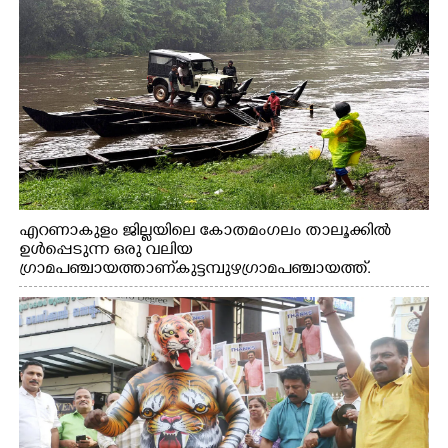
എറണാകുളം ജില്ലയിലെ കോതമംഗലം താലൂക്കിൽ
ഉൾപ്പെടുന്ന ഒരു വലിയ
ഗ്രാമപഞ്ചായത്താണ് കുട്ടമ്പുഴ ഗ്രാമ പഞ്ചായത്ത്.
ആദിവാസി ഊരുകളായ വെള്ളാരംകുത്ത്, കത്തിപ്പാറ,
ഉറിയംപെട്ടി, തേക്കല്ല്, വെട്ടിക്കല്ല്, മഞ്ചപ്പാറ എന്നീ ആറു
സ്ഥലങ്ങളിലേക്കുള്ള പ്രധാന സഞ്ചാര മാർഗമാണ് ഈ
കാണുന്ന കടത്ത് വള്ളം