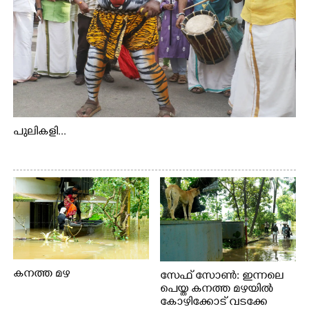
പുലികളി...
കനത്ത മഴ
സേഫ് സോൺ: ഇന്നലെ
പെയ്ത കനത്ത മഴയിൽ
കോഴിക്കോട് വടക്കേ