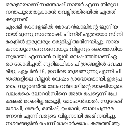
​ഒ​രാ​ളാ​യാ​ണ് ​സ​ന്തോ​ഷ് ​നാ​യ​ർ​ ​എ​ന്ന​ ​തി​രു​വ​
ന​ന്ത​പു​ര​ത്തു​കാ​ര​ൻ​ ​വെ​ള്ളി​ത്തി​ര​യി​ൽ​ ​എ​ത്തി​
ക്കു​ന്ന​ത്.
എം.​ജി​ ​കോ​ളേ​ജി​ൽ​ ​മോ​ഹ​ൻ​ലാ​ലി​ന്റെ​ ​ജൂ​നി​യ​
റാ​യി​രു​ന്നു​ ​സ​ന്തോ​ഷ്.​ ​പി​ന്നീ​ട് ​എ​ത്ര​യോ​ ​സി​നി​
മ​ക​ളി​ൽ​ ​ഇ​രു​വ​രും​ ​ഒ​രു​മി​ച്ച് ​അ​ഭി​ന​യി​ച്ചു.​ ​നാ​യ​
ക​നാ​യുംസ​ഹ​ന​ട​നാ​യും​ ​വി​ല്ല​നും​ ​കൊമേ​ഡി​യ​
നു​മാ​യി.​ ​എ​ന്നാ​ൽ​ ​വി​ല്ല​ൻ​ ​വേ​ഷ​ത്തി​ലാ​ണ് ​ഏ​
റെ​ ​ശോ​ഭി​ച്ച​ത്.​ ​നൂ​റി​ല​ധി​കം​ ​ചി​ത്ര​ങ്ങ​ളി​ൽ​ ​വേ​ഷ​
മി​ട്ടു. ഏ​പ്രി​ൽ​ 18,​ ​ഇ​വി​ടെ​ ​തു​ട​ങ്ങു​ന്നു​ ​എ​ന്നീ​ ​ചി​
ത്ര​ങ്ങ​ളി​ലെ​ ​വി​ല്ല​ൻ​ ​വേ​ഷം​ ​ശ്ര​ദ്ധേ​യ​മാ​യി.​ഇ​രു​പ​
താം​ ​നൂ​റ്റാ​ണ്ടി​ൽ​ ​മോ​ഹ​ൻ​ലാ​ലി​ന്റെ​ ​ജാ​ക്കി​യു​ടെ​
​വ​ലം​കൈ ലോ​റ​ൻ​സി​നെ​ ​അ​ത്ര​ ​പെ​ട്ടെ​ന്ന് ​പ്രേ​
ക്ഷ​ക​ർ​ ​മ​റ​ക്കി​ല്ല.മ​മ്മൂ​ട്ടി,​ ​മോ​ഹ​ൻ​ലാ​ൽ,​ ​സു​രേ​ഷ്
​ഗോ​പി,​ ​ശ​ങ്ക​ർ,​ ​ര​തീ​ഷ്,​ ​റ​ഹ്മാ​ൻ,​ ​ബാ​ല​ച​ന്ദ്ര​മേ​
നോ​ൻ​ ​എ​ന്നി​വ​രു​ടെ​ ​വി​ല്ല​നാ​യി​ ​അ​ഭി​ന​യി​ച്ചു.
ന​ഗ​ര​ങ്ങ​ളി​ൽ​ ​ചെ​ന്ന് ​രാ​പ്പാ​ർ​ക്കാം,​ ​ക​മ്മ​ത്ത് ​ആ​