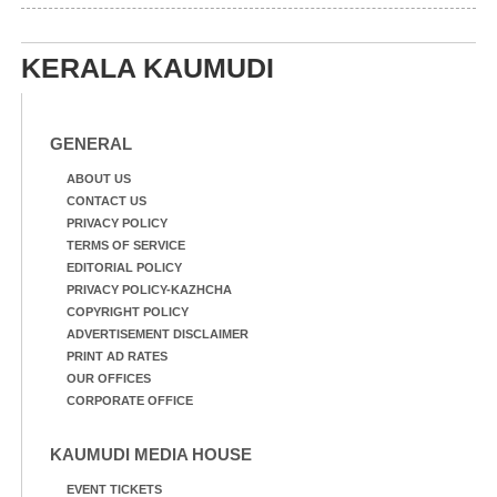
വയലിൽ വെള്ളം
കയറിയതിനെ തുടർന്ന്
വീട്ടുസാധനങ്ങളുമായി
KERALA KAUMUDI
വെള്ളത്തിലൂടെ
നടന്നുവരുന്നവരെ
മതിലിനു മുകളിൽ നോക്കി
നിൽക്കുന്ന
GENERAL
നായ. ഫോട്ടോ: കെ.വിശ്വജി
ത്ത്
ABOUT US
CONTACT US
PRIVACY POLICY
TERMS OF SERVICE
EDITORIAL POLICY
PRIVACY POLICY-KAZHCHA
COPYRIGHT POLICY
ADVERTISEMENT DISCLAIMER
PRINT AD RATES
OUR OFFICES
CORPORATE OFFICE
KAUMUDI MEDIA HOUSE
EVENT TICKETS