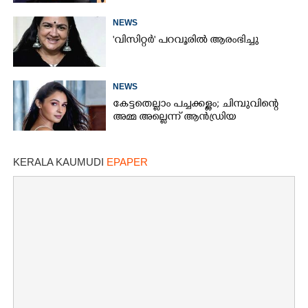
NEWS
'വിസിറ്റർ' പറവൂരിൽ ആരംഭിച്ചു
NEWS
കേട്ടതെല്ലാം പച്ചക്കള്ളം; ചിമ്പുവിന്റെ
അമ്മ അല്ലെന്ന് ആൻഡ്രിയ
KERALA KAUMUDI
EPAPER
×
Share this link