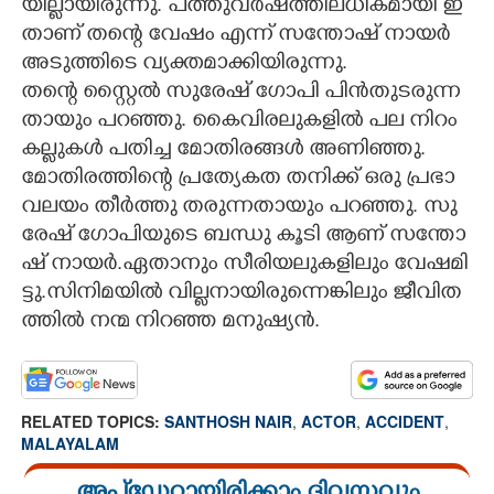
യി​ല്ലാ​യി​രു​ന്നു.​ ​പ​ത്തു​വ​ർ​ഷ​ത്തി​ല​ധി​ക​മാ​യി​ ​ഇ​
താ​ണ് ​ത​ന്റെ​ ​വേ​ഷം​ ​എ​ന്ന് ​സ​ന്തോ​ഷ് ​നാ​യ​ർ​ ​
അ​ടു​ത്തി​ടെ​ ​വ്യ​ക്ത​മാ​ക്കി​യി​രു​ന്നു.​
​ത​ന്റെ​ ​സ്റ്റൈ​ൽ​ ​സു​രേ​ഷ് ​ഗോ​പി​ ​പി​ൻ​തു​ട​രു​ന്ന​
താ​യും​ ​പ​റ​ഞ്ഞു.​ ​കൈ​വി​ര​ലു​ക​ളി​ൽ​ ​പ​ല​ ​നി​റം​ ​
ക​ല്ലു​ക​ൾ​ ​പ​തി​ച്ച​ ​മോ​തി​ര​ങ്ങ​ൾ​ ​അ​ണി​ഞ്ഞു.​ ​
​മോ​തി​ര​ത്തി​ന്റെ​ ​പ്ര​ത്യേ​ക​ത​ ​ത​നി​ക്ക് ​ഒ​രു​ ​പ്ര​ഭാ​
വ​ല​യം​ ​തീ​ർ​ത്തു​ ​ത​രു​ന്ന​താ​യും​ ​പ​റ​ഞ്ഞു.​ ​സു​
രേ​ഷ് ​ഗോ​പി​യു​ടെ​ ​ബ​ന്ധു​ ​കൂ​ടി​ ​ആ​ണ് ​സ​ന്തോ​
ഷ് ​നാ​യ​ർ.​ഏ​താ​നും​ ​സീ​രി​യ​ലു​ക​ളി​ലും​ ​വേ​ഷ​മി​
ട്ടു.​സി​നി​മ​യി​ൽ​ ​വി​ല്ല​നാ​യി​രു​ന്നെ​ങ്കി​ലും​ ​ജീ​വി​ത​
ത്തി​ൽ​ ​ന​ന്മ​ ​നി​റ​ഞ്ഞ​ ​മ​നു​ഷ്യ​ൻ.
RELATED TOPICS:
SANTHOSH NAIR
,
ACTOR
,
ACCIDENT
,
MALAYALAM