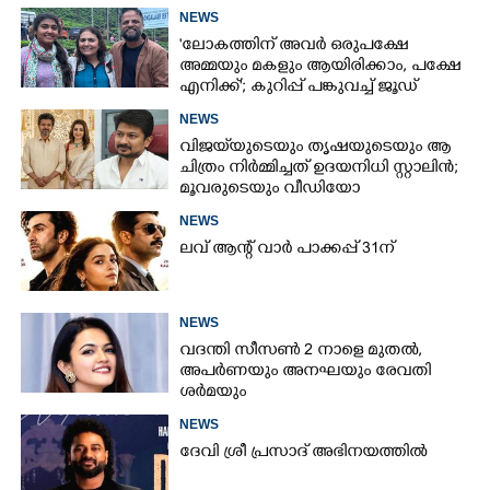
NEWS
'ലോകത്തിന് അവർ ഒരുപക്ഷേ
അമ്മയും മകളും ആയിരിക്കാം, പക്ഷേ
എനിക്ക്'; കുറിപ്പ് പങ്കുവച്ച് ജൂഡ്
NEWS
വിജയ്‌യുടെയും തൃഷയുടെയും ആ
ചിത്രം നിർമ്മിച്ചത് ഉദയനിധി സ്റ്റാലിൻ;
മൂവരുടെയും വീഡിയോ
ചർച്ചയാകുന്നു
NEWS
ലവ് ആന്റ് വാർ പാക്കപ്പ് 31ന്
NEWS
വദന്തി സീസൺ 2 നാളെ മുതൽ,
അപർണയും അനഘയും രേവതി
ശർമയും
NEWS
ദേവി ശ്രീ പ്രസാദ് അഭിനയത്തിൽ