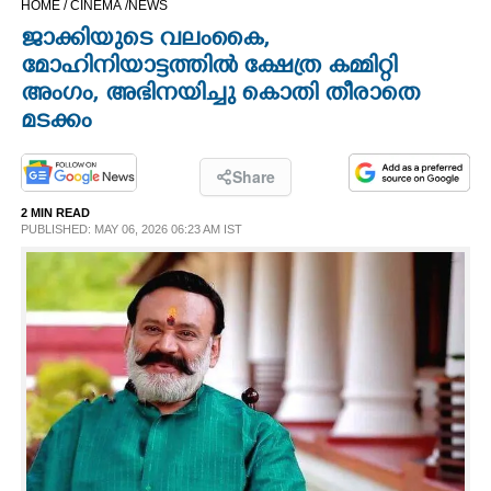
HOME /
CINEMA /
NEWS
CINEMA
ജാക്കിയുടെ വലംകൈ,
മോഹിനിയാട്ടത്തിൽ ക്ഷേത്ര കമ്മിറ്റി
OPINION
അംഗം, അഭിനയിച്ചു കൊതി തീരാതെ
മടക്കം
PHOTOS
Share
LIFESTYLE
2 MIN READ
PUBLISHED: MAY 06, 2026 06:23 AM IST
SPIRITUAL
INFO+
ART
ASTRO