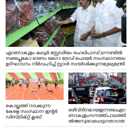
എറണാകുളം കലൂർ സ്റ്റേഡിയം ഹെലിപാഡ് ഗ്രൗണ്ടിൽ
സപ്ളൈകോ ഓണം മെഗാ ട്രേഡ് ഫെയർ സംസ്ഥാനതല
ഉദ്ഘാടനം നിർവഹിച്ച് സ്റ്റാൾ സന്ദർശിക്കുന്ന മുഖ്യമന്ത്രി
വി.ഡി. സതീശൻ. മന്ത്രി അനൂപ് ജേക്കബ് സമീപം
കൊല്ലത്ത് നടക്കുന്ന
ഒഴിവ് ദിനമായ ഇന്നലെ എറ
കേരള സംസ്ഥാന ഇന്റർ
ണാകുളം സൗത്ത് പാലത്തി
ഡിസ്ട്രിക്റ്റ് ക്ലബ്
ൽ അനുഭവപ്പെട്ട ഗതാഗത
അത്‌ലറ്റിക്
ക്കുരുക്ക്
ചാമ്പ്യൻഷിപ്പിൽ അണ്ടർ