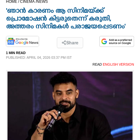
HOME /
CINEMA /
NEWS
CINEMA
'ഞാൻ കാരണം ആ സിനിമയ്‌ക്ക്
പ്രൊമോഷൻ കിട്ടരുതെന്ന് കരുതി,
OPINION
അത്തരം സിനിമകൾ പരാജയപ്പെടണം'
PHOTOS
Share
1 MIN READ
PUBLISHED: APRIL 04, 2026 03:37 PM IST
LIFESTYLE
READ
ENGLISH VERSION
SPIRITUAL
INFO+
ART
ASTRO