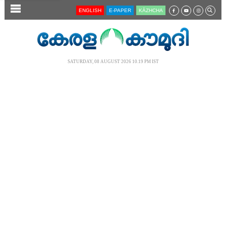
SECTIONS
ENGLISH
E-PAPER
KĀZHCHA
HOME
LATEST
SATURDAY, 08 AUGUST 2026 10.19 PM IST
AUDIO
NOTIFIED NEWS
POLL
KERALA
LOCAL
NEWS 360
CASE DIARY