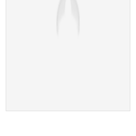
×
Share this link
Copy Link