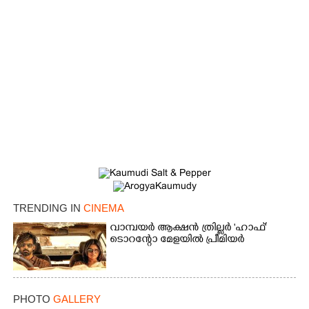
TRENDING IN
CINEMA
വാമ്പയർ ആക്ഷൻ ത്രില്ലർ 'ഹാഫ്'
ടൊറന്റോ മേളയിൽ പ്രീമിയർ
PHOTO
GALLERY