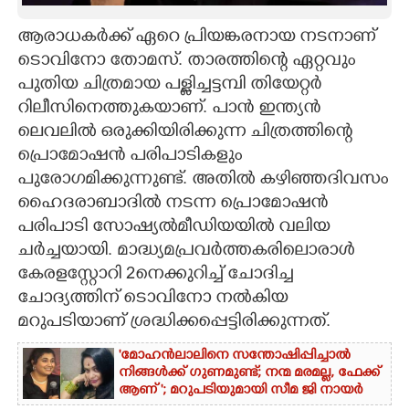
CARTOONS
ആരാധകർക്ക് ഏറെ പ്രിയങ്കരനായ നടനാണ്
ടൊവിനോ തോമസ്. താരത്തിന്റെ ഏറ്റവും
പുതിയ ചിത്രമായ പള്ളിച്ചട്ടമ്പി തിയേറ്റർ
LITERATURE
റിലീസിനെത്തുകയാണ്. പാൻ ഇന്ത്യൻ
ലെവലിൽ ഒരുക്കിയിരിക്കുന്ന ചിത്രത്തിന്റെ
ZOOM
പ്രൊമോഷൻ പരിപാടികളും
പുരോഗമിക്കുന്നുണ്ട്. അതിൽ കഴിഞ്ഞദിവസം
CONTACT US
ഹൈദരാബാദിൽ നടന്ന പ്രൊമോഷൻ
പരിപാടി സോഷ്യൽമീഡിയയിൽ വലിയ
ചർച്ചയായി. മാദ്ധ്യമപ്രവർത്തകരിലൊരാൾ
കേരളസ്റ്റോറി 2നെക്കുറിച്ച് ചോദിച്ച
ചോദ്യത്തിന് ടൊവിനോ നൽകിയ
മറുപടിയാണ് ശ്രദ്ധിക്കപ്പെട്ടിരിക്കുന്നത്.
'മോഹൻലാലിനെ സന്തോഷിപ്പിച്ചാൽ
നിങ്ങൾക്ക് ഗുണമുണ്ട്; നന്മ മരമല്ല, ഫേക്ക്
ആണ് '; മറുപടിയുമായി സീമ ജി നായർ