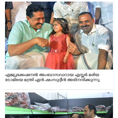
എജ്യുക്കേഷനൽ അംബാസഡറായ എസ്തർ മരിയ
ടോമിയെ മന്ത്രി എൻ.ഷംസുദ്ദീൻ അഭിനന്ദിക്കുന്നു.