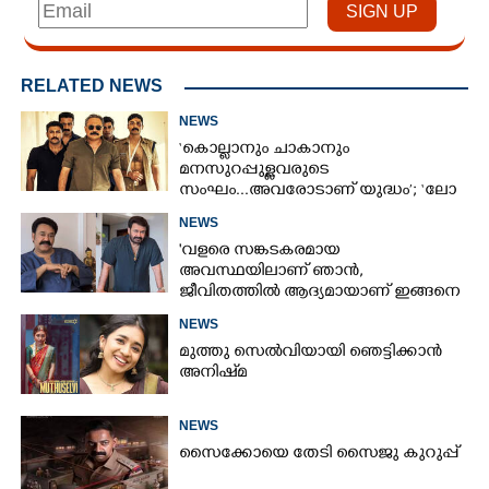
RELATED NEWS
NEWS
‘കൊല്ലാനും ചാകാനും
മനസുറപ്പുള്ളവരുടെ
സംഘം...അവരോടാണ് യുദ്ധം’; ‘ലോ
ആൻഡ് ഓർഡർ’ ടീസർ പുറത്ത്
NEWS
'വളരെ സങ്കടകരമായ
അവസ്ഥയിലാണ് ഞാൻ,
ജീവിതത്തിൽ ആദ്യമായാണ് ഇങ്ങനെ
സംഭവിക്കുന്നത്'; വീഡിയോ പങ്കുവച്ച്
NEWS
മോഹൻലാൽ
മുത്തു സെൽവിയായി ഞെട്ടിക്കാൻ
അനിഷ്‌മ
NEWS
സൈക്കോയെ തേടി സൈജു കുറുപ്പ്