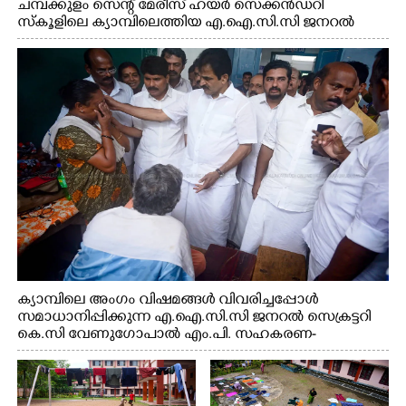
ചമ്പക്കുളം സെന്റ് മേരീസ് ഹയർ സെക്കൻഡറി
സ്കൂളിലെ ക്യാമ്പിലെത്തിയ എ.ഐ.സി.സി ജനറൽ
സെക്രട്ടറി കെ.സി വേണുഗോപാൽ എം.പി കുരുന്നിനെ
എടുത്ത് ലാളിച്ചപ്പോൾ. സഹകരണ-എക്സൈസ്
വകുപ്പ് മന്ത്രി എം. ലിജു, കൃഷിവകുപ്പ് മന്ത്രി ടി. സിദ്ദിഖ്,
റെജി ചെറിയാൻ എം. എൽ. എ എന്നിവർ സമീപം
ക്യാമ്പിലെ അംഗം വിഷമങ്ങൾ വിവരിച്ചപ്പോൾ
സമാധാനിപ്പിക്കുന്ന എ.ഐ.സി.സി ജനറൽ സെക്രട്ടറി
കെ.സി വേണുഗോപാൽ എം.പി. സഹകരണ-
എക്സൈസ് വകുപ്പ് മന്ത്രി എം. ലിജു, എന്നിവർ