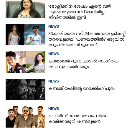
'ടോക്സിക്കിന് ശേഷം എന്റെ വഴി
എങ്ങോട്ടാണെന്ന് അറിയില്ല;
ജീവിതത്തിൽ ഇനി
എന്തുണ്ടാക്കിയാലും അദ്ദേഹം എന്റെ
NEWS
ഉള്ളിൽ ഉണ്ടായിരിക്കും'
33കാരിയായ നടി 24കാരനായ ക്രിക്കറ്റ്
താരവുമായി പ്രണയത്തിൽ? ഒടുവിൽ
മറുപടിയുമായി മൃണാൾ
NEWS
കാതങ്ങൾ ദൂരെ പാട്ടിൽ സംഗീതും
ഷറഫും അഖിലയും
NEWS
കണ്ടത് യഷിന്റെ റോക്കിംഗ് പൂരം
NEWS
പൊലീസ് ലോയുടെ മുന്നിൽ
×
കാരിക്കാമുറി ഷൺമുഖൻ
Share this link