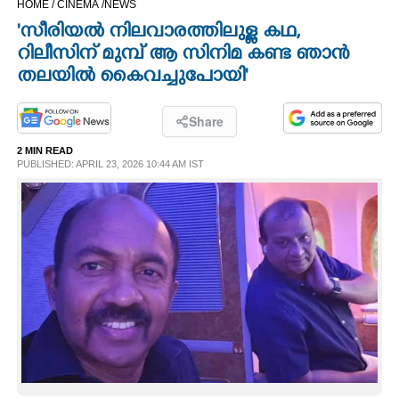
HOME /
CINEMA /
NEWS
CINEMA
'സീരിയൽ നിലവാരത്തിലുള്ള കഥ,
റിലീസിന് മുമ്പ് ആ സിനിമ കണ്ട ഞാൻ
OPINION
തലയിൽ കൈവച്ചുപോയി'
PHOTOS
Share
2 MIN READ
PUBLISHED: APRIL 23, 2026 10:44 AM IST
LIFESTYLE
SPIRITUAL
INFO+
ART
ASTRO