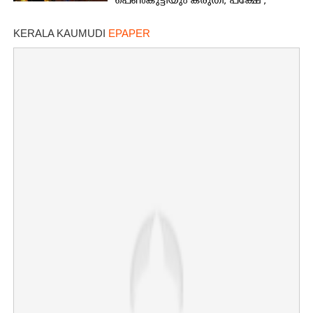
പെൺകുട്ടിയും കരുതി,​ പക്ഷേ ;
ആക്ഷനും വയലൻസും നിറച്ച്
ടോക്സിക് ട്രെയിലർ
KERALA KAUMUDI
EPAPER