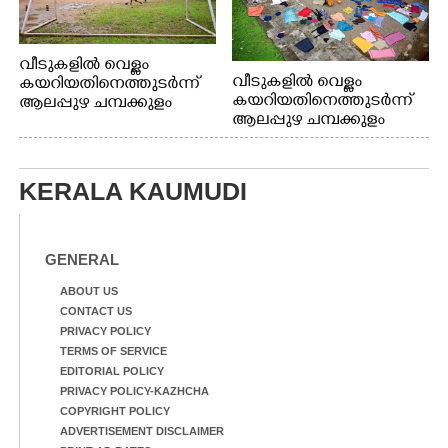
വീടുകളിൽ വെള്ളം
വീടുകളിൽ വെള്ളം
കയറിയതിനെത്തുടർന്ന്
കയറിയതിനെത്തുടർന്ന്
ആലപ്പുഴ ചമ്പക്കുളം
ആലപ്പുഴ ചമ്പക്കുളം
ഫാദർ തോമസ്
ഫാദർ തോമസ്
പോരൂക്കര സെൻട്രൽ
പോരൂക്കര സെൻട്രൽ
സ്കൂളിലെ ദുരിതാശ്വാസ
സ്കൂളിലെ ദുരിതാശ്വാസ
ക്യാമ്പിലെത്തിയവർ
KERALA KAUMUDI
ക്യാമ്പിലെത്തിയവർ മഴ
വസ്ത്രങ്ങൾ
മാറിനിന്ന ഇടവേളയിൽ
ഉണക്കാനിട്ടിരിക്കുന്ന
ക്യാമ്പ് പരിസരത്ത്
ഗോൾപോസ്റ്റിന് മുന്നിൽ
വസ്ത്രങ്ങൾ
ഫുട്ബോൾ കളികളിൽ
GENERAL
ഉണക്കാനിടുന്ന കാഴ്ച.
ഏർപ്പെട്ടിരിക്കുന്ന
കുട്ടികൾ
ABOUT US
CONTACT US
PRIVACY POLICY
TERMS OF SERVICE
EDITORIAL POLICY
PRIVACY POLICY-KAZHCHA
COPYRIGHT POLICY
ADVERTISEMENT DISCLAIMER