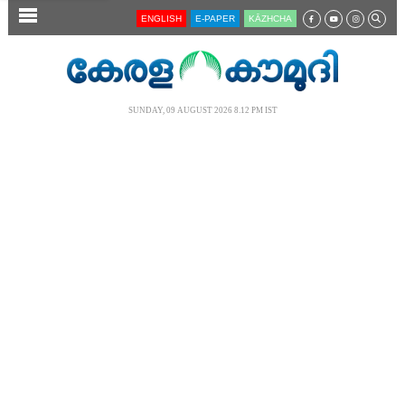
SECTIONS
ENGLISH
E-PAPER
KĀZHCHA
HOME
LATEST
SUNDAY, 09 AUGUST 2026 8.12 PM IST
AUDIO
NOTIFIED NEWS
POLL
KERALA
LOCAL
NEWS 360
CASE DIARY