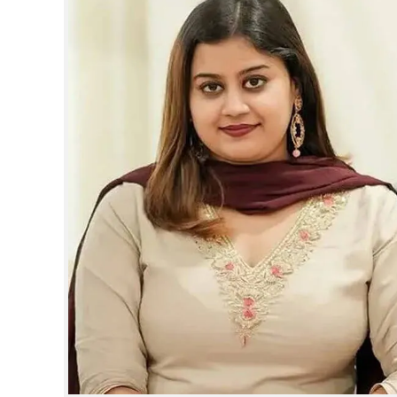
CINEMA
OPINION
PHOTOS
LIFESTYLE
SPIRITUAL
INFO+
ART
ASTRO