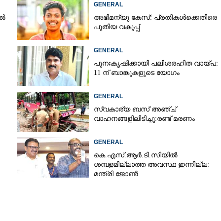
GENERAL
ിൽ
അഭിമന്യു കേസ്: പ്രതികൾക്കെതിരെ
പുതിയ വകുപ്പ്
Copy Link
യ പരാതി; അൻസിബ
GENERAL
പുനഃകൃഷിക്കായി പലിശരഹിത വായ്പ:
11 ന് ബാങ്കുകളുടെ യോഗം
GENERAL
സ്വകാര്യ ബസ് അഞ്ച്
വാഹനങ്ങളിലിടിച്ചു:രണ്ട് മരണം
GENERAL
കെ.എസ്.ആർ.ടി.സിയിൽ
ശമ്പളമില്ലാത്ത അവസ്ഥ ഇന്നില്ല:
മന്ത്രി ജോൺ