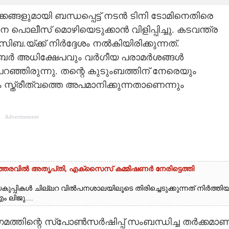
ങളുമായി ബന്ധപ്പെട്ട് നടൻ ടിനി ടോമിനെതിരെ
സ് മൊഴിയെടുക്കാൻ വിളിപ്പിച്ചു. കടവന്ത്ര
യ്ക്ക് നിർദ്ദേശം നൽകിയിരിക്കുന്നത്.
ൈബർ അധിക്ഷേപവും വർഗീയ പരാമർശങ്ങൾ
്ഞിരുന്നു. തന്റെ കുടുംബത്തിന് നേരെയും
ം സ്ത്രീത്വത്തെ അപമാനിക്കുന്നതാണെന്നും
Advertisement
ഉത്തരവിൽ അതൃപ്‌തി, എക്‌സൈസ് കമ്മിഷണർ നേരിട്ടെത്തി
മദ്യകുപ്പികൾ ചില്ലറ വിൽപനശാലയിലൂടെ തിരിച്ചെടുക്കുന്നത് നിർത്തി
 ലിജു....
മത്തിന്റെ സ്പോൺസർഷിപ്പ് സംബന്ധിച്ച തർക്കമാണ