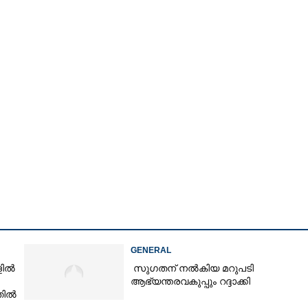
GENERAL
Share this link
ളിൽ
സുഗതന് നൽകിയ മറുപടി
ആഭ്യന്തരവകുപ്പും റദ്ദാക്കി
തിൽ