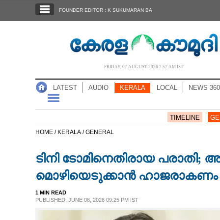
SECTIONS
FOUNDER EDITOR : K SUKUMARAN BA
HOME
LATEST
AUDIO
FRIDAY, 07 AUGUST 2026 7.57 AM IST
NOTIFIED NEWS
LATEST
AUDIO
KERALA
LOCAL
NEWS 360
POLL
KERALA
TIMELINE
GE
HOME /
KERALA /
GENERAL
LOCAL
ടിനി ടോമിനെതിരായ പരാതി
NEWS 360
മൊഴിയെടുക്കാൻ ഹാജരാകണം
1 MIN READ
CASE DIARY
PUBLISHED: JUNE 08, 2026 09:25 PM IST