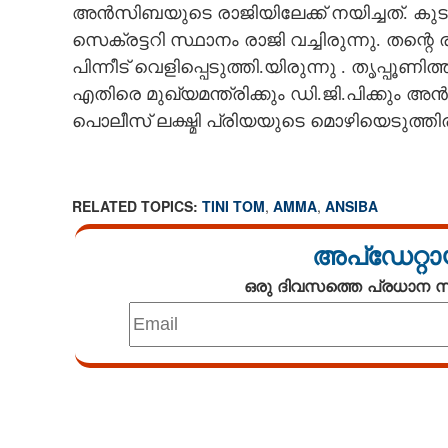
അൻസിബയുടെ രാജിയിലേക്ക് നയിച്ചത്. കു
സെക്രട്ടറി സ്ഥാനം രാജി വച്ചിരുന്നു. തന
പിന്നീട് വെളിപ്പെടുത്തി.യിരുന്നു . തൃപ്പൂണി
എതിരെ മുഖ്യമന്ത്രിക്കും ഡി.ജി.പിക്കു
പൊലീസ് ലക്ഷ്മി പ്രിയയുടെ മൊഴിയെടുത്തിരു
RELATED TOPICS:
TINI TOM
,
AMMA
,
ANSIBA
അപ്ഡേറ്റാ
ഒരു ദിവസത്തെ പ്രധാന
Loaded
:
3.34%
/
Unmute