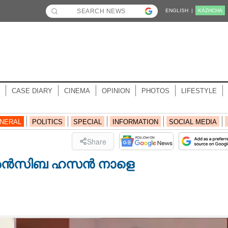
ENGLISH |
KĀZHCHA
CASE DIARY
CINEMA
OPINION
PHOTOS
LIFESTYLE
NERAL
POLITICS
SPECIAL
INFORMATION
SOCIAL MEDIA
Share
; അൻസിബ ഹസൻ നാളെ