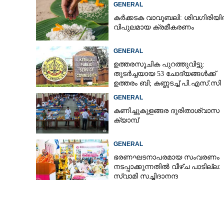
GENERAL
കർക്കടക വാവുബലി: ശിവഗിരിയ
വിപുലമായ ക്രമീകരണം
ടിനി ടോമിനെതിരാ
ഹസൻ നാളെ മൊഴിയെടുക്കാൻ
GENERAL
ഹാജരാകണം
ഉത്തരസൂചിക പുറത്തുവിട്ടു:
തുടർച്ചയായ 53 ചോദ്യങ്ങൾക്ക്
ഉത്തരം ബി; കണ്ണടച്ച് പി.എസ്.സി
GENERAL
കണിച്ചുകുളങ്ങര ദുരിതാശ്വാസ
ക്യാമ്പ്
GENERAL
ഭരണഘടനാപരമായ സംവരണം
നടപ്പാക്കുന്നതിൽ വീഴ്ച പാടില്ല:
സ്വാമി സച്ചിദാനന്ദ