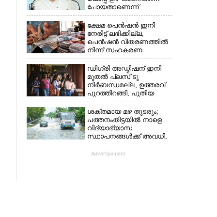
പോയതാണെന്ന്
വിചാരിച്ചു, 400 കോടിയുടെ
പ്രോജക്ടാണ് അത്'
ക്ഷേമ പെൻഷൻ ഇനി
നേരിട്ട് ലഭിക്കില്ല,​
പെൻഷൻ വിതരണത്തിൽ
നിന്ന് സഹകരണ
ബാങ്കുകളെ ഒഴിവാക്കി
ഡിഗ്രി അഡ്മിഷന് ഇനി
മുതൽ പ്ലസ് ടു
നിർബന്ധമല്ല; ഉത്തരവ്
പുറത്തിറങ്ങി, പുതിയ
മാറ്റങ്ങൾ അറിയാം
ശക്തമായ മഴ തുടരും;
പത്തനംതിട്ടയിൽ നാളെ
വിദ്യാഭ്യാസ
സ്ഥാപനങ്ങൾക്ക് അവധി,​
ജില്ലയിൽ ഇന്ന് റെ‌ഡും
നാളെ ഓറഞ്ചും അലർട്ട്
Advertisement