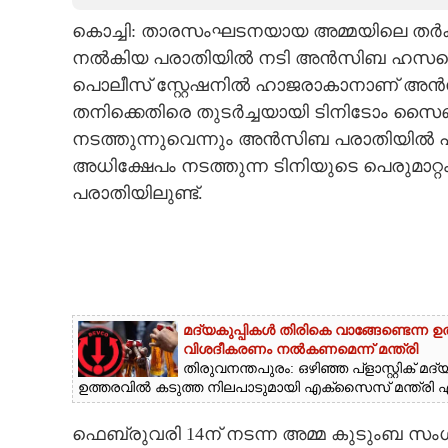
കൊച്ചി: താരസംഘടനയായ അമ്മയിലെ തർക്കങ്
CARTOONS
നൽകിയ പരാതിയിൽ നടി അൻസിബ ഹസനെ പൊലീ
പൊലീസ് സ്റ്റേഷനിൽ ഹാജരാകാനാണ് അൻസിബ.
LITERATURE
തനിക്കെതിരെ തുടർച്ചയായി ടിനിടോം സ
നടത്തുന്നുവെന്നും അൻസിബ പരാതിയിൽ പറഞ
ZOOM
അധിക്ഷേപം നടത്തുന്ന ടിനിയുടെ പെരുമാറ്റ
പരാതിയിലുണ്ട്.
CONTACT US
മദ്യകുപ്പികൾ തിരികെ വാങ്ങേണ്ടെന്ന 
വിശദീകരണം നൽകണമെന്ന് മന്ത്രി
തിരുവനന്തപുരം: ഒഴിഞ്ഞ പ്‌ളാസ്റ്റിക് 
ഉത്തരവിൽ കടുത്ത നിലപാടുമായി എക്‌സൈസ് മന്ത്രി എം
ഫെബ്രുവരി 14ന് നടന്ന അമ്മ കുടുംബ സംഗ