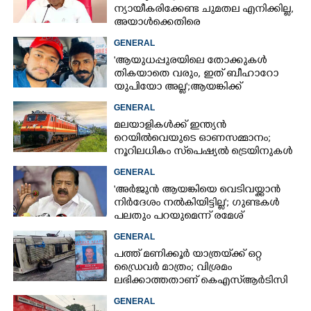
ന്യായീകരിക്കേണ്ട ചുമതല എനിക്കില്ല,
അയാൾക്കെതിരെ
നടപടിയെടുത്തോട്ടെ'
GENERAL
'ആയുധപ്പുരയിലെ തോക്കുകൾ
തികയാതെ വരും, ഇത് ബീഹാറോ
യുപിയോ അല്ല';ആയങ്കിക്ക്
പിന്തുണയുമായി ആകാശ് തില്ലങ്കേരി
GENERAL
മലയാളികൾക്ക് ഇന്ത്യൻ
റെയിൽവെയുടെ ഓണസമ്മാനം;
നൂറിലധികം സ്‌പെഷ്യൽ ട്രെയിനുകൾ
കേരളത്തിലേക്ക്
GENERAL
'അർജുൻ ആയങ്കിയെ വെടിവയ്ക്കാൻ
നിർദേശം നൽകിയിട്ടില്ല'; ഗുണ്ടകൾ
പലതും പറയുമെന്ന് രമേശ്
ചെന്നിത്തല
GENERAL
പത്ത് മണിക്കൂർ യാത്രയ്‌ക്ക് ഒറ്റ
ഡ്രൈവർ മാത്രം; വിശ്രമം
ലഭിക്കാത്തതാണ് കെഎസ്‌ആർടിസി
അപകടത്തിന് കാരണമെന്ന്
GENERAL
വിമർശനം