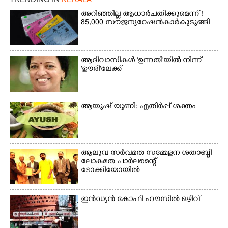
അറിഞ്ഞില്ല ആധാർ ചതിക്കുമെന്ന് !
85,000 സൗജന്യ റേഷൻകാർ കുടുങ്ങി
ആദിവാസികൾ 'ഉന്നതി'യിൽ നിന്ന്
'ഊരി'ലേക്ക്
ആയുഷ് യൂണി: എതിർപ്പ് ശക്തം
ആലുവ സർവമത സമ്മേളന ശതാബ്ദി
ലോകമത പാർലമെന്റ്
ടോക്കിയോയിൽ
ഇൻഡ്യൻ കോഫി ഹൗസിൽ ഒഴിവ്