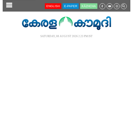
SECTIONS
ENGLISH
E-PAPER
KĀZHCHA
HOME
LATEST
SATURDAY, 08 AUGUST 2026 2.23 PM IST
AUDIO
NOTIFIED NEWS
POLL
KERALA
LOCAL
NEWS 360
CASE DIARY