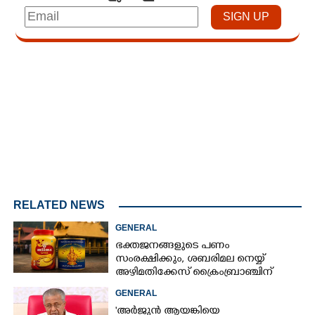
Loaded
:
3.29%
/
Mute
RELATED NEWS
GENERAL
ഭക്തജനങ്ങളുടെ പണം
സംരക്ഷിക്കും, ശബരിമല നെയ്യ്
അഴിമതിക്കേസ് ക്രൈംബ്രാഞ്ചിന്
വിടുമെന്ന് കെ മുരളീധരൻ
GENERAL
'അർജുൻ ആയങ്കിയെ