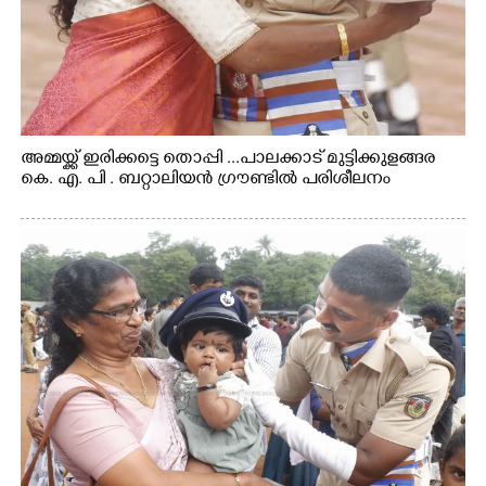
അമ്മയ്ക്ക് ഇരിക്കട്ടെ തൊപ്പി ...പാലക്കാട് മുട്ടിക്കുളങ്ങര
കെ. എ. പി . ബറ്റാലിയൻ ഗ്രൗണ്ടിൽ പരിശീലനം