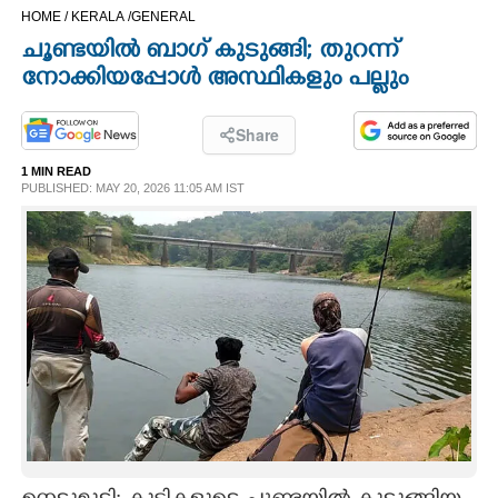
HOME /
KERALA /
GENERAL
CINEMA
ചൂണ്ടയിൽ ബാഗ് കുടുങ്ങി; തുറന്ന്
നോക്കിയപ്പോൾ അസ്ഥികളും പല്ലും
OPINION
Share
PHOTOS
1 MIN READ
PUBLISHED: MAY 20, 2026 11:05 AM IST
LIFESTYLE
SPIRITUAL
INFO+
ART
ASTRO