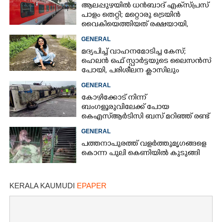
ആലപ്പുഴയിൽ ധൻബാദ് എക്‌സ്പ്രസ്
പാളം തെറ്റി; മറ്റൊരു ട്രെയിൻ
വൈകിയെത്തിയത് രക്ഷയായി,
ഒഴിവായത് വൻ ദുരന്തം
GENERAL
മദ്യപിച്ച് വാഹനമോടിച്ച കേസ്;
ഹെലൻ ഒഫ് സ്പാർട്ടയുടെ ലൈസൻസ്
പോയി, പരിശീലന ക്ലാസിലും
പങ്കെടുക്കണം
GENERAL
കോഴിക്കോട് നിന്ന്
ബംഗളൂരുവിലേക്ക് പോയ
കെഎസ്‌ആർടിസി ബസ് മറിഞ്ഞ് രണ്ട്
മരണം; നിരവധിപേർ
GENERAL
ഗുരുതരാവസ്ഥയിൽ
പത്തനാപുരത്ത് വളർത്തുമൃഗങ്ങളെ
കൊന്ന പുലി കെണിയിൽ കുടുങ്ങി
KERALA KAUMUDI
EPAPER