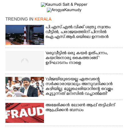
×
Share this link
TRENDING IN
KERALA
പി.എസ്.എൽ.വിക്ക് ശത്രു സ്വന്തം
വീട്ടിൽ,​ പരാജയത്തിന് പിന്നിൽ
ഐ.എസ്.ആർ.ഒയിലെ ഉന്നതൻ
Copy Link
'ഒരുവീട്ടിൽ ഒരു കയർ ഉത്പന്നം,
കയറിനൊരു കൈത്താങ്ങ് '
ഉദ്ഘാടനം നാളെ
'വിജയ്‌യുടെയല്ല ഏതവന്റെ
സർക്കാരായാലും അനുവദിക്കാൻ
കഴിയില്ല; മുല്ലപ്പെരിയാറിന്റെ വെള്ളം
കൂട്ടുന്നത് മനസിൽ വച്ചാൽമതി'
അമേരിക്കൻ ലോൺ ആപ്പ് തട്ടിപ്പിന്
ആഫ്രിക്കൻ ബന്ധം