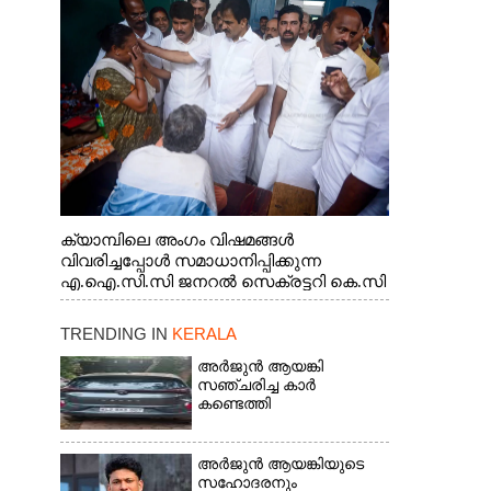
ജനറൽ സെക്രട്ടറി കെ.സി
വേണുഗോപാൽ എം.പി കുരുന്നിനെ
എടുത്ത് ലാളിച്ചപ്പോൾ. സഹകരണ-
എക്സൈസ് വകുപ്പ് മന്ത്രി എം. ലിജു,
കൃഷിവകുപ്പ് മന്ത്രി ടി. സിദ്ദിഖ്, റെജി
ചെറിയാൻ എം. എൽ. എ എന്നിവർ സമീപം
ക്യാമ്പിലെ അംഗം വിഷമങ്ങൾ
വിവരിച്ചപ്പോൾ സമാധാനിപ്പിക്കുന്ന
എ.ഐ.സി.സി ജനറൽ സെക്രട്ടറി കെ.സി
വേണുഗോപാൽ എം.പി. സഹകരണ-
എക്സൈസ് വകുപ്പ് മന്ത്രി എം. ലിജു,
TRENDING IN
KERALA
എന്നിവർ
അർജുൻ ആയങ്കി
സഞ്ചരിച്ച കാർ
കണ്ടെത്തി
അർജുൻ ആയങ്കിയുടെ
സഹോദരനും