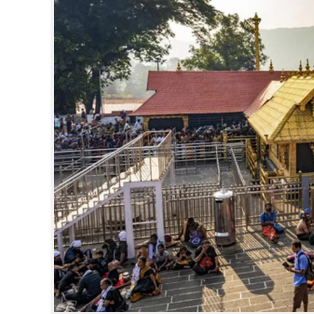
CINEMA
OPINION
PHOTOS
LIFESTYLE
SPIRITUAL
INFO+
ART
ASTRO