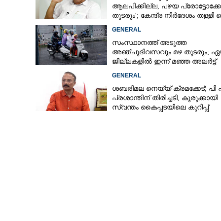
ആലപിക്കില്ല, പഴയ പ്രോട്ടോക്
തുടരും'; കേന്ദ്ര നിർദേശം തള്ളി 
മുരളീധരൻ
GENERAL
ശബരിമല മണ്ഡ
സംസ്ഥാനത്ത് അടുത്ത
വിട്ടുനൽകില്
അ‌ഞ്ചുദിവസവും മഴ തുടരും; ഏഴ
ആരോഗ്യവകുപ്പി
ജില്ലകളിൽ ഇന്ന് മഞ്ഞ അലർട്ട്
GENERAL
ശബരിമല നെയ്യ് ക്രമക്കേട്; പി
പ്രശാന്തിന് തിരിച്ചടി, കുരുക്കായി
സ്വന്തം കൈപ്പടയിലെ കുറിപ്പ്