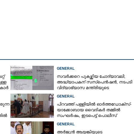
GENERAL
റ്
സവർക്കറെ പുകഴ്ത്തിയ ചോദ്യാവലി;
ള്ള
അദ്ധ്യാപകന് സസ്‌പെൻഷൻ, നടപടി
ുകാർ
വിദ്യാഭ്യാസ മന്ത്രിയുടെ
നിർദേശപ്രകാരം
GENERAL
രുന്ന
പിറവത്ത് പള്ളിയിൽ ഓർത്തഡോക്സ്-
യാക്കോബായ വൈദികർ തമ്മിൽ
Share this link
്തിൽ
സംഘർഷം, ഇടപെട്ട് പൊലീസ്
GENERAL
അർജുൻ ആയങ്കിയുടെ