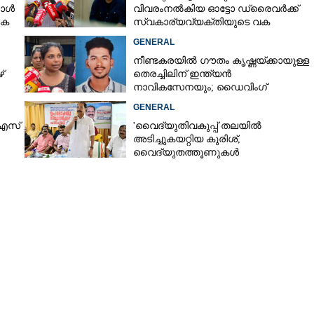
കോൾ
വിവരംനൽകിയ ഓട്ടോ ഡ്രൈവർക്ക്
കെ
സ്വകാര്യവ്യക്തിയുടെ വക
പാരിതോഷികം: മന്ത്രി രമേശ്
GENERAL
Copy Link
ചെന്നിത്തല
ലകാലത്ത് ഡോക്ടർമാരെ
നീണ്ടകരയിൽ ഗൗതം കൃഷ്ണയ്ക്കായുള്ള
ല: ദേവസ്വം ബോർഡിന്
്
തെരച്ചിലിന് ഇന്ത്യൻ
ന്റെ കത്ത്
നാവികസേനയും; ഡൈവിംഗ്
ആരംഭിച്ചു
GENERAL
 എസ്
'വൈദ്യുതിവകുപ്പ് തലയിൽ
അടിച്ചുകയറ്റിയ കുരിശ്‌,
വൈദ്യുതത്തൂണുകൾ
പൊട്ടിവീണാൽപോലും മന്ത്രിയെ
വിളിക്കുന്ന കാലമാണിത്'