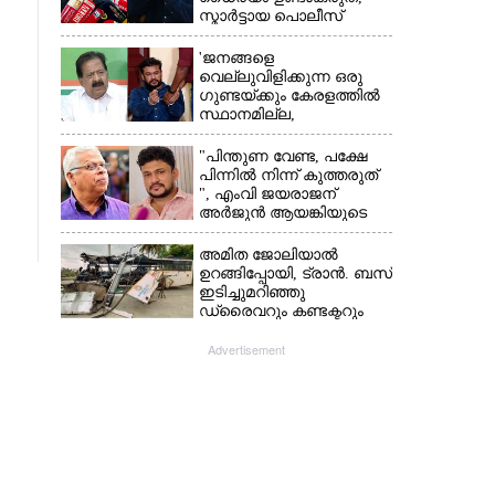
സ്മാർട്ടായ പൊലീസ്
കേരളത്തിലുണ്ട്':
എഡിജിപി പി വിജയൻ
'ജനങ്ങളെ
വെല്ലുവിളിക്കുന്ന ഒരു
ഗുണ്ടയ്ക്കും കേരളത്തിൽ
സ്ഥാനമില്ല,​
അവരെല്ലാം
പൊലീസിന്റെ
"പിന്തുണ വേണ്ട,​ പക്ഷേ
നിരീക്ഷണത്തിലാണ്'
പിന്നിൽ നിന്ന് കുത്തരുത്
", എംവി ജയരാജന്
അർജുൻ ആയങ്കിയുടെ
മറുപടി
അമിത ജോലിയാൽ
ഉറങ്ങിപ്പോയി, ട്രാൻ. ബസ്
ഇടിച്ചുമറിഞ്ഞു
ഡ്രൈവറും കണ്ടക്ടറും
മരിച്ചു സംഭവം മൈസൂരു
-ബെംഗളൂരു
Advertisement
ദേശീയപാതയിൽ 20
പേർക്ക് പരിക്ക്, നാലു
പേരുടെ നില ഗുരുതരം