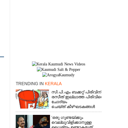
TRENDING IN
KERALA
×
സി.പി.എം ബക്കറ്റ് പിരിവിന്:
രസീത് ഇല്ലാത്ത പിരിവിനെ
ചോദ്യം
ചെയ്ത് കീഴ്ഘടകങ്ങൾ
'ഒരു ഗുണ്ടയ്ക്കും
വെല്ലുവിളിക്കാനുള്ള
ധൈര്യം ഉണ്ടാകരുത്,