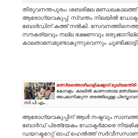
തിരുവനന്തപുരം
:
ശബരിമല മണ്ഡലകാലത്ത് ഡ്
CARTOONS
ആരോഗ്യവകുപ്പ്. സ്വന്തം നിലയിൽ ഡോക്ടർ
ബോർഡിന് കത്ത് നൽകി. സേവനത്തിനെത്ത
LITERATURE
സൗകര്യവും നല്ല ഭക്ഷണവും ഒരുക്കാറില്ല
കാലതാമസമുണ്ടാകുന്നുവെന്നും ചൂണ്ടിക്കാട്ട
ZOOM
CONTACT US
മത്സ്യത്തൊഴിലാളികളോട് മുഖ്യമന്ത്രി 
കോവളം: കടലിൽ കാണാതായ മത്സ്യത്തൊ
അപമാനിക്കുന്ന തരത്തിലുള്ള പ്രസ്താ
സി.പി.എം...
ആരോഗ്യവകുപ്പിന് ആൾ നഷ്ടവും സാമ്പത്തി
ബോർഡ് പ്രത്യേകം ഡോക്ടർമാരെ നിയമിക്
ഡയറക്ടറേറ്റ് ഓഫ് ഹെൽത്ത് സർവീസസാണ് 