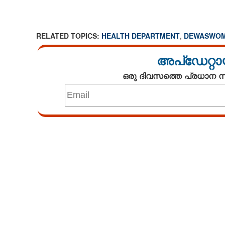
RELATED TOPICS:
HEALTH DEPARTMENT
,
DEWASWOM
അപ്ഡേറ്റാ
ഒരു ദിവസത്തെ പ്രധാന
Loaded
:
4.00%
/
Mute