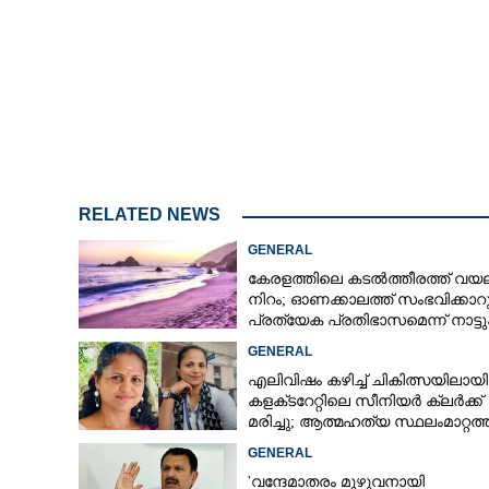
RELATED NEWS
GENERAL
കേരളത്തിലെ കടൽത്തീരത്ത് വയലറ്
നിറം; ഓണക്കാലത്ത് സംഭവിക്കാറു
പ്രത്യേക പ്രതിഭാസമെന്ന് നാട്ട
GENERAL
എലിവിഷം കഴിച്ച് ചികിത്സയിലായി
കളക്‌ടറേറ്റിലെ സീനിയർ ക്ലർക്ക്
മരിച്ചു; ആത്മഹത്യ സ്ഥലംമാറ്റത
മനംനൊന്തെന്ന് സംശയം
GENERAL
'വന്ദേമാതരം മുഴുവനായി