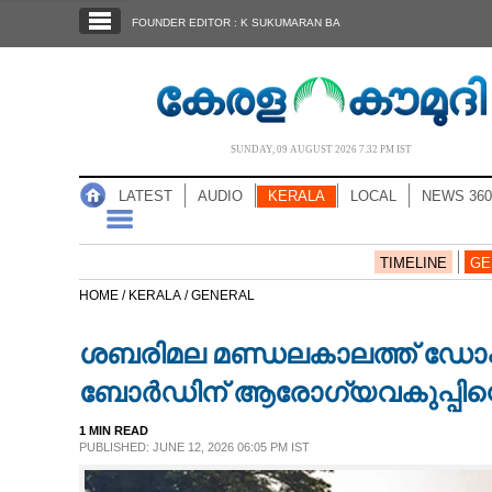
SECTIONS
FOUNDER EDITOR : K SUKUMARAN BA
HOME
LATEST
AUDIO
SUNDAY, 09 AUGUST 2026 7.32 PM IST
NOTIFIED NEWS
LATEST
AUDIO
KERALA
LOCAL
NEWS 360
POLL
KERALA
TIMELINE
GE
HOME /
KERALA /
GENERAL
LOCAL
ശബരിമല മണ്ഡലകാലത്ത് ഡോക്ട
NEWS 360
ബോർഡിന് ആരോഗ്യവകുപ്പിന്റെ
1 MIN READ
CASE DIARY
PUBLISHED: JUNE 12, 2026 06:05 PM IST