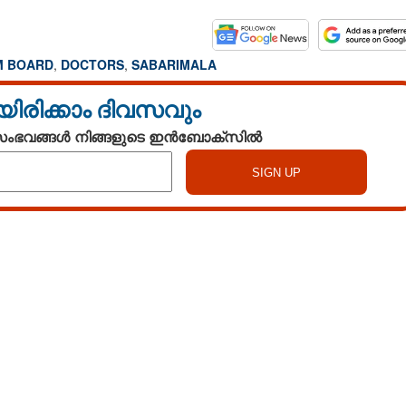
 BOARD
,
DOCTORS
,
SABARIMALA
യിരിക്കാം ദിവസവും
 സംഭവങ്ങൾ നിങ്ങളുടെ ഇൻബോക്സിൽ
Watch More