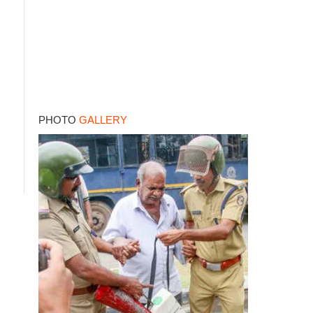
്
PHOTO
GALLERY