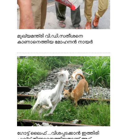
മുഖ്യമന്ത്രി വി.ഡി.സതീശനെ
കാണാനെത്തിയ മോഹനൻ നായർ
ഗോട്ട് ലൈഫ് ...വിശപ്പടക്കാൻ ഇത്തിരി