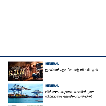
Copy Link
ാറുമോ? ബിജെപി
ിക്കാഴ്‌ച നടത്തിയെന്ന
ാതെ കെ വി തോമസ്
GENERAL
ഇന്ത്യൻ എഡിസന്റെ ജി.ഡി.എൻ
GENERAL
വിഴിഞ്ഞം തുറമുഖ റെയിൽപ്പാത
നിർമ്മാണം കേന്ദ്രപദ്ധതിയിൽ