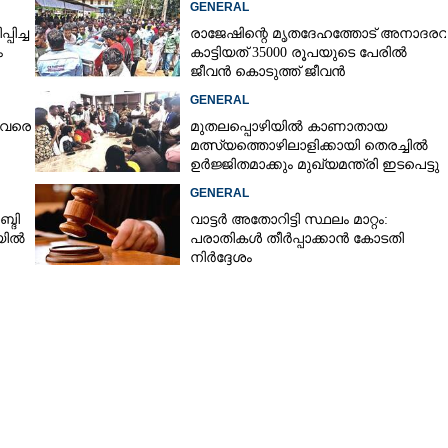
GENERAL
പിച്ച
രാജേഷിന്റെ മൃതദേഹത്തോട് അനാദരവ
ം
കാട്ടിയത് 35000 രൂപയുടെ പേരിൽ
ജീവൻ കൊടുത്ത് ജീവൻ
രക്ഷിച്ചതിനുള്ള പ്രത്യുപകാരം!
GENERAL
 വരെ
മുതലപ്പൊഴിയിൽ കാണാതായ
മത്സ്യത്തൊഴിലാളിക്കായി തെരച്ചിൽ
ഉർജ്ജിതമാക്കും മുഖ്യമന്ത്രി ഇടപെട്ടു
മന്ത്രി സി.പി.ജോൺ സ്ഥലത്തെത്തി
GENERAL
്ദി
വാട്ടർ അതോറിട്ടി സ്ഥലം മാറ്റം:
യിൽ
പരാതികൾ തീർപ്പാക്കാൻ കോടതി
നിർദ്ദേശം