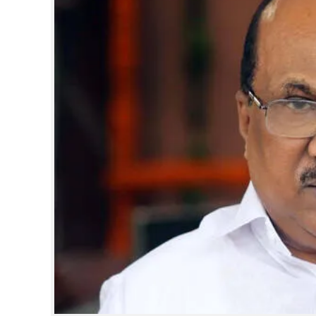
CINEMA
OPINION
PHOTOS
LIFESTYLE
SPIRITUAL
INFO+
ART
ASTRO