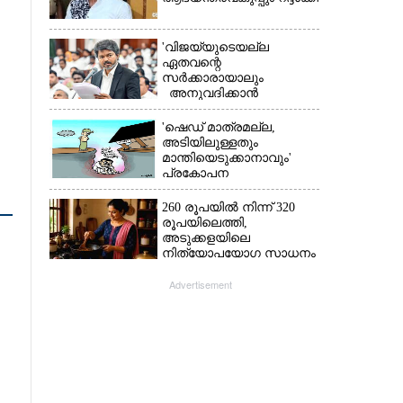
'വിജയ്‌യുടെയല്ല
ഏതവന്റെ
സർക്കാരായാലും
അനുവദിക്കാൻ
കഴിയില്ല;
മുല്ലപ്പെരിയാറിന്റെ
'ഷെഡ് മാത്രമല്ല,
വെള്ളം കൂട്ടുന്നത്
അടിയിലുള്ളതും
മനസിൽ വച്ചാൽമതി'
മാന്തിയെടുക്കാനാവും'
പ്രകോപന
പ്രസംഗവുമായി കെ.കെ.
രാഗേഷ്
260 രൂപയിൽ നിന്ന് 320
രൂപയിലെത്തി,
അടുക്കളയിലെ
നിത്യോപയോഗ സാധനം
വാങ്ങിയാൽ കൈപൊള്ളും
Advertisement