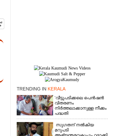
TRENDING IN
KERALA
×
'വീട്ടുപടിക്കലെ പെൻഷൻ
വിതരണം
നിർത്തലാക്കാനുള്ള നീക്കം
പദ്ധതി
അവസാനിപ്പിക്കാനുള്ള
യുഡിഎഫ് അജണ്ടയുടെ
സുഗതന് നൽകിയ
ആദ്യപടി'
മറുപടി
ആഭ്യന്തരവകുപ്പും റദ്ദാക്കി