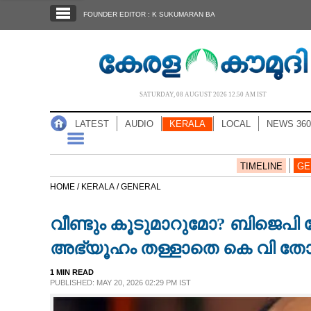
SECTIONS
FOUNDER EDITOR : K SUKUMARAN BA
HOME
LATEST
AUDIO
SATURDAY, 08 AUGUST 2026 12.50 AM IST
NOTIFIED NEWS
LATEST
AUDIO
KERALA
LOCAL
NEWS 360
POLL
KERALA
TIMELINE
GE
HOME /
KERALA /
GENERAL
LOCAL
വീണ്ടും കൂടുമാറുമോ? ബിജെപി 
NEWS 360
അഭ്യൂഹം തള്ളാതെ കെ വി ത
1 MIN READ
CASE DIARY
PUBLISHED: MAY 20, 2026 02:29 PM IST