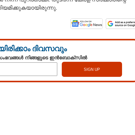
മിക്കുകയായിരുന്നു.
യിരിക്കാം ദിവസവും
 സംഭവങ്ങൾ നിങ്ങളുടെ ഇൻബോക്സിൽ
Watch More
Share this link