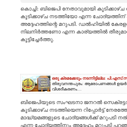
കൊച്ചി: ബിജെപി നേതാവുമായി കൂടിക്കാഴ്
CARTOONS
കൂടിക്കാഴ്‌ച നടത്തിയോ എന്ന ചോദ്യത്തിന് 
അദ്ദേഹത്തിന്റെ മറുപടി. ഡൽഹിയിൽ കേരളത
LITERATURE
നിലനിർത്തണോ എന്ന കാര്യത്തിൽ തീരുമാന
കൂട്ടിച്ചേർത്തു.
ZOOM
CONTACT US
ഒരു ക്രമക്കേടും നടന്നിട്ടില്ല: പി.എസ്.
തിരുവനന്തപുരം: ആരോപണങ്ങൾ ഉയർന്ന 15
വിശദീകരണം....
ബിജെപിയുടെ സംഘടനാ ജനറൽ സെക്രട്ടറ
കൂടിക്കാഴ്‌ച നടത്തിയെന്ന റിപ്പോർട്ട് നേരത്
മാദ്ധ്യമങ്ങളുടെ ചോദ്യങ്ങൾക്ക് മറുപടി ന
എന്ന ചോദ്യത്തിനും അദ്ദേഹം മറുപടി പറഞ്ഞ