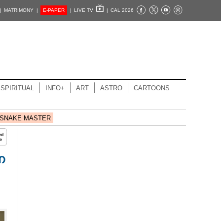
|
MATRIMONY |
E-PAPER
|
LIVE TV
|
CAL 2026
SPIRITUAL
INFO+
ART
ASTRO
CARTOONS
SNAKE MASTER
ന