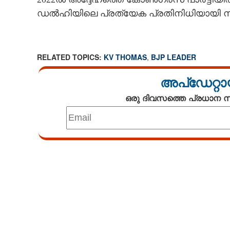
ഡൽഹിയിലെ പ്രത്യേക പ്രതിനിധിയായി നിയ
RELATED TOPICS:
KV THOMAS
,
BJP LEADER
അപ്ഡേറ്റാ
ഒരു ദിവസത്തെ പ്രധാന
Loaded
:
4.00%
/
Mute