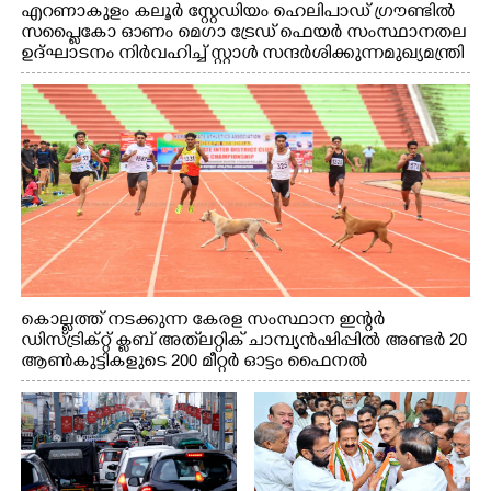
എറണാകുളം കലൂർ സ്റ്റേഡിയം ഹെലിപാഡ് ഗ്രൗണ്ടിൽ
സപ്ളൈകോ ഓണം മെഗാ ട്രേഡ് ഫെയർ സംസ്ഥാനതല
ഉദ്ഘാടനം നിർവഹിച്ച് സ്റ്റാൾ സന്ദർശിക്കുന്ന മുഖ്യമന്ത്രി
വി.ഡി. സതീശൻ. മന്ത്രി അനൂപ് ജേക്കബ് സമീപം
കൊല്ലത്ത് നടക്കുന്ന കേരള സംസ്ഥാന ഇന്റർ
ഡിസ്ട്രിക്റ്റ് ക്ലബ് അത്‌ലറ്റിക് ചാമ്പ്യൻഷിപ്പിൽ അണ്ടർ 20
ആൺകുട്ടികളുടെ 200 മീറ്റർ ഓട്ടം ഫൈനൽ
മത്സരത്തിനിടെ സിന്തറ്റിക് ട്രാക്കിന് കുറുകെ ഓടുന്ന
നായകൾ.