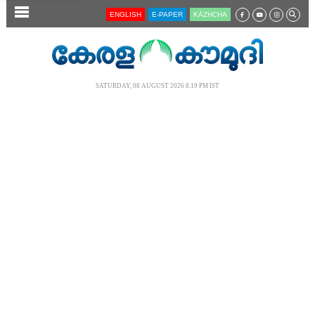
SECTIONS
ENGLISH
E-PAPER
KĀZHCHA
HOME
LATEST
SATURDAY, 08 AUGUST 2026 8.19 PM IST
AUDIO
NOTIFIED NEWS
POLL
KERALA
LOCAL
NEWS 360
CASE DIARY