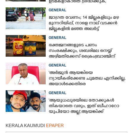
ഉടമകളാകാതെ ശ്രദ്ധിക്കുക,
നിർദ്ദേശങ്ങളുമായി പൊലീസ്
GENERAL
ജാഗ്രത വേണം; 14 ജില്ലകളിലും മഴ
മുന്നറിയിപ്പ്, നാളെ നാല് വടക്കൻ
ജില്ലകളിൽ മഞ്ഞ അലർട്ട്
GENERAL
ഭക്തജനങ്ങളുടെ പണം
സംരക്ഷിക്കും, ശബരിമല നെയ്യ്
അഴിമതിക്കേസ് ക്രൈംബ്രാഞ്ചിന്
വിടുമെന്ന് കെ മുരളീധരൻ
GENERAL
'അർജുൻ ആയങ്കിയെ
ന്യായീകരിക്കേണ്ട ചുമതല എനിക്കില്ല,
അയാൾക്കെതിരെ
നടപടിയെടുത്തോട്ടെ'
GENERAL
'ആയുധപ്പുരയിലെ തോക്കുകൾ
തികയാതെ വരും, ഇത് ബീഹാറോ
യുപിയോ അല്ല';ആയങ്കിക്ക്
പിന്തുണയുമായി ആകാശ് തില്ലങ്കേരി
KERALA KAUMUDI
EPAPER