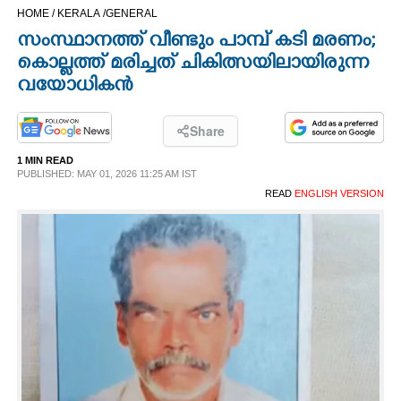
HOME /
KERALA /
GENERAL
CINEMA
സംസ്ഥാനത്ത് വീണ്ടും പാമ്പ് കടി മരണം;
കൊല്ലത്ത് മരിച്ചത് ചികിത്സയിലായിരുന്ന
OPINION
വയോധികൻ
PHOTOS
Share
1 MIN READ
LIFESTYLE
PUBLISHED: MAY 01, 2026 11:25 AM IST
READ
ENGLISH VERSION
SPIRITUAL
INFO+
ART
ASTRO