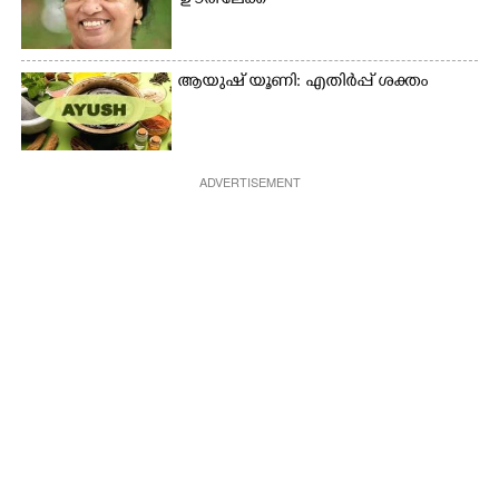
'ഊരി'ലേക്ക്
ആയുഷ് യൂണി: എതിർപ്പ് ശക്തം
ADVERTISEMENT