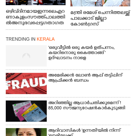
ഒഴിവ് ദിനമായ ഇന്നലെ എറ
മന്ത്രി രമേശ് ചെന്നിത്തലയ്ക്ക്
ണാകുളം സൗത്ത് പാലത്തി
പാലക്കാട് ജില്ലാ
ൽ അനുഭവപ്പെട്ട ഗതാഗത
കോൺഗ്രസ്
ക്കുരുക്ക്
TRENDING IN
KERALA
'ഒരുവീട്ടിൽ ഒരു കയർ ഉത്പന്നം,
കയറിനൊരു കൈത്താങ്ങ് '
ഉദ്ഘാടനം നാളെ
അമേരിക്കൻ ലോൺ ആപ്പ് തട്ടിപ്പിന്
ആഫ്രിക്കൻ ബന്ധം
അറിഞ്ഞില്ല ആധാർ ചതിക്കുമെന്ന് !
85,000 സൗജന്യ റേഷൻകാർ കുടുങ്ങി
ആദിവാസികൾ 'ഉന്നതി'യിൽ നിന്ന്