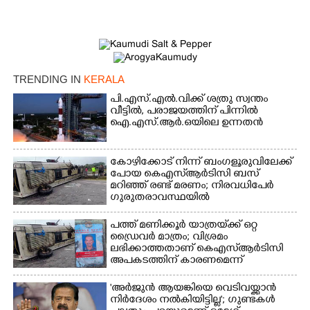
TRENDING IN
KERALA
പി.എസ്.എൽ.വിക്ക് ശത്രു സ്വന്തം
വീട്ടിൽ,​ പരാജയത്തിന് പിന്നിൽ
ഐ.എസ്.ആർ.ഒയിലെ ഉന്നതൻ
കോഴിക്കോട് നിന്ന് ബംഗളൂരുവിലേക്ക്
പോയ കെഎസ്‌ആർടിസി ബസ്
മറിഞ്ഞ് രണ്ട് മരണം; നിരവധിപേർ
ഗുരുതരാവസ്ഥയിൽ
പത്ത് മണിക്കൂർ യാത്രയ്‌ക്ക് ഒറ്റ
ഡ്രൈവർ മാത്രം; വിശ്രമം
ലഭിക്കാത്തതാണ് കെഎസ്‌ആർടിസി
അപകടത്തിന് കാരണമെന്ന്
വിമർശനം
'അർജുൻ ആയങ്കിയെ വെടിവയ്ക്കാൻ
നിർദേശം നൽകിയിട്ടില്ല'; ഗുണ്ടകൾ