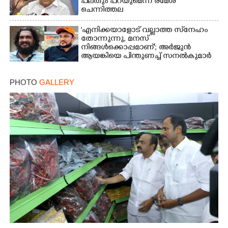
പലതും പറയുമെന്ന് രമേശ്
ചെന്നിത്തല
'എനിക്കയാളോട് വല്ലാത്ത സ്‌നേഹം
തോന്നുന്നു, മനസ്
നിങ്ങൾക്കൊപ്പമാണ്'; അർജുൻ
ആയങ്കിയെ പിന്തുണച്ച് സനൽകുമാർ
PHOTO
GALLERY