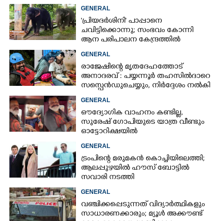
അരലക്ഷം രൂപയോളം'
GENERAL
'പ്രിയദർശിനി' പാപ്പാനെ
ചവിട്ടിക്കൊന്നു; സംഭവം കോന്നി
ആന പരിപാലന കേന്ദ്രത്തിൽ
GENERAL
രാജേഷിന്റെ മൃതദേഹത്തോട്
അനാദരവ് : പയ്യന്നൂർ തഹസിൽദാറെ
സസ്പെൻഡുചെയ്യും, നിർദ്ദേശം നൽകി
മന്ത്രി
GENERAL
ഔദ്യോഗിക വാഹനം കണ്ടില്ല,
സുരേഷ് ഗോപിയുടെ യാത്ര വീണ്ടും
ഓട്ടോറിക്ഷയിൽ
GENERAL
ട്രംപിന്റെ മരുമകൻ കൊച്ചിയിലെത്തി;
ആലപ്പുഴയിൽ ഹൗസ് ബോട്ടിൽ
സവാരി നടത്തി
GENERAL
വഞ്ചിക്കപ്പെടുന്നത് വിദ്യാർത്ഥികളും
സാധാരണക്കാരും; മ്യൂൾ അക്കൗണ്ട്