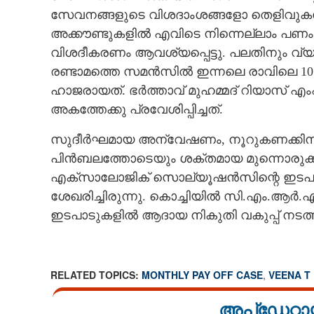
സേവനങ്ങളുടെ വിശദാംശങ്ങളോ തെളിവുകളോ
അക്കൗണ്ടുകളിൽ എവിടെ നിന്നെല്ലാം പണം 
വിശദീകരണം ആവശ്യപ്പെട്ടു. പലതിനും വ്യ
രണ്ടാമത്തെ സമൻസിൽ ഇന്നലെ രാവിലെ 1
ഹാജരായത്. ഭർത്താവ് മുഹമ്മദ് റിയാസ് എ
അകത്തേക്കു പ്രവേശിപ്പിച്ചത്.
സുദീർഘമായ അന്വേഷണം, നൂറുകണക്കിന
പിൻബലത്തോടെയും ശക്തമായ മുന്നൊരുക
എക്‌സാലോജിക് സൊല്യൂഷൻസിന്റെ ഇടപ
ശേഖരിച്ചിരുന്നു. കൊച്ചിയിൽ സി.എം.ആർ.
ഇടപാടുകളിൽ ആദായ നികുതി വകുപ്പ് നടത്
RELATED TOPICS:
MONTHLY PAY OFF CASE
,
VEENA T
അപ്ഡേറ്റാ