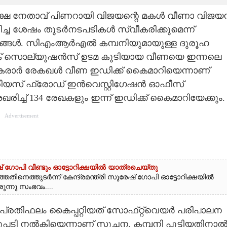
ിപക്ഷ നേതാവ് പിണറായി വിജയന്റെ മകൾ വീണാ വിജയ
ച ശേഷം തുടർനടപടികൾ സ്വീകരിക്കുമെന്ന്
വൃത്തങ്ങൾ. സിഎംആർഎൽ കമ്പനിയുമായുള്ള ദുരൂഹ
ക് സൊല്യൂഷൻസ് ഉടമ കൂടിയായ വീണയെ ഇന്നലെ
 കരാർ രേകഖൾ വീണ ഇഡിക്ക് കെെമാറിയെന്നാണ്
രിയസ് ഫ്രോഡ് ഇൻവെസ്റ്റിഗേഷൻ ഓഫീസ്
ച്ച് 134 രേഖകളും ഇന്ന് ഇഡിക്ക് കെെമാറിയേക്കും.
Advertisement
ഗോപി വീണ്ടും ഓട്ടോറിക്ഷയിൽ യാത്രചെയ്തു
നെത്തുടർന്ന് കേന്ദ്രമന്ത്രി സുരേഷ് ഗോപി ഓട്ടോറിക്ഷയിൽ
ന്നു സംഭവം....
പ്രതിഫലം കൈപ്പറ്റിയത് സോഫ്‌റ്റ്‌വെയർ പരിപാലന
ടി നൽകിയെന്നാണ് സൂചന. കമ്പനി പൂട്ടിയതിനാ