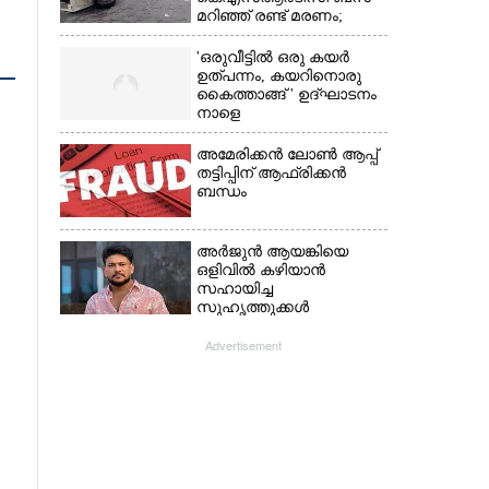
മറിഞ്ഞ് രണ്ട് മരണം;
നിരവധിപേർ
ഗുരുതരാവസ്ഥയിൽ
'ഒരുവീട്ടിൽ ഒരു കയർ
ഉത്പന്നം, കയറിനൊരു
കൈത്താങ്ങ് ' ഉദ്ഘാടനം
നാളെ
അമേരിക്കൻ ലോൺ ആപ്പ്
തട്ടിപ്പിന് ആഫ്രിക്കൻ
ബന്ധം
അർജുൻ ആയങ്കിയെ
ഒളിവിൽ കഴിയാൻ
സഹായിച്ച
സുഹൃത്തുക്കൾ
കസ്റ്റഡിയിൽ;
പിടിയിലായത്
Advertisement
കൊച്ചിയിലെ
ഫ്ലാറ്റിൽനിന്ന്