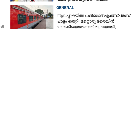
ചെന്നിത്തല
GENERAL
ആലപ്പുഴയിൽ ധൻബാദ് എക്‌സ്പ്രസ്
പാളം തെറ്റി; മറ്റൊരു ട്രെയിൻ
സി
വൈകിയെത്തിയത് രക്ഷയായി,
ർശനം
ഒഴിവായത് വൻ ദുരന്തം