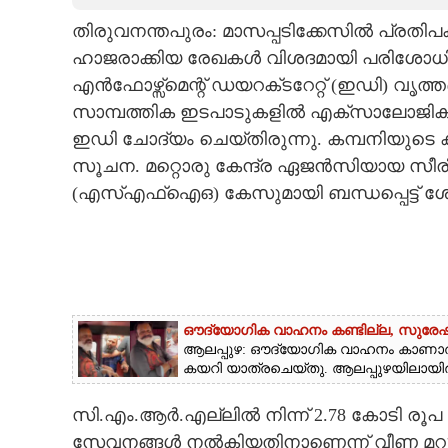
തിരുവനന്തപുരം: മാസപ്പടിക്കേസിൽ പ്രത
CARTOONS
ഹാജരാക്കിയ രേഖകൾ വിശദമായി പരിശോധിച്
എൻഫോഴ്സ്‌മെന്റ് ഡയറക്‌ടറേറ്റ് (ഇഡി) 
LITERATURE
സാമ്പത്തിക ഇടപാടുകളിൽ എക്‌സാലോജി
ഇഡി ചോദ്യം ചെയ്തിരുന്നു. കമ്പനിയുടെ
ZOOM
സൂചന. മറ്റൊരു കേന്ദ്ര ഏജൻസിയായ സീ
(എസ്എഫ്ഐഒ) കേസുമായി ബന്ധപ്പെട്ട് ശേഖരി
CONTACT US
ഔദ്യോഗിക വാഹനം കണ്ടില്ല, സുരേഷ് 
ആലപ്പുഴ: ഔദ്യോഗിക വാഹനം കാണാത്തതി
കയറി യാത്രചെയ്തു. ആലപ്പുഴയിലായിരു
സി.എം.ആർ.എല്ലിൽ നിന്ന് 2.78 കോടി രൂപ 
സേവനങ്ങൾ നൽകിയതിനാണെന്ന് വീണ മറുപ