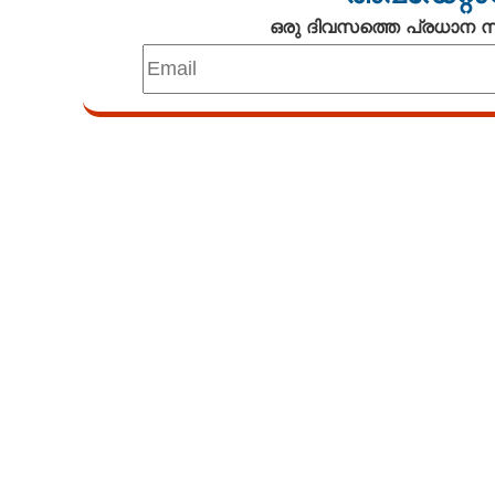
ഒരു ദിവസത്തെ പ്രധാന
Loaded
:
4.68%
/
Unmute