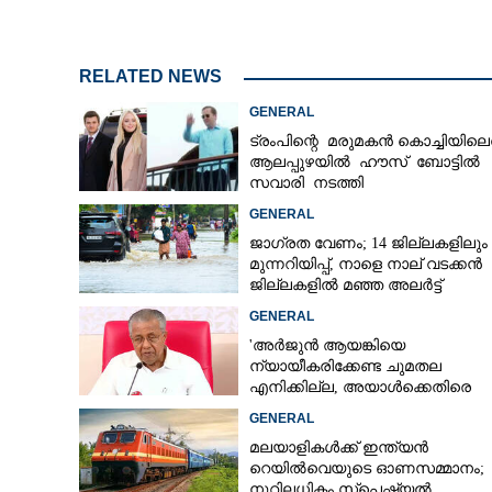
രേഖകൾ പരിശോ
RELATED NEWS
തുടർനടപടി; മാ
GENERAL
എസ്എഫ്ഐഒ ശേ
ട്രംപിന്റെ മരുമകൻ കൊച്ചിയിലെത
ഇഡിക്ക് ലഭിച്ചേക
ആലപ്പുഴയിൽ ഹൗസ് ബോട്ടിൽ
സവാരി നടത്തി
GENERAL
ജാഗ്രത വേണം; 14 ജില്ലകളിലും
മുന്നറിയിപ്പ്, നാളെ നാല് വടക്കൻ
ജില്ലകളിൽ മഞ്ഞ അലർട്ട്
GENERAL
'അർജുൻ ആയങ്കിയെ
ന്യായീകരിക്കേണ്ട ചുമതല
എനിക്കില്ല, അയാൾക്കെതിരെ
നടപടിയെടുത്തോട്ടെ'
GENERAL
മലയാളികൾക്ക് ഇന്ത്യൻ
റെയിൽവെയുടെ ഓണസമ്മാനം;
നൂറിലധികം സ്‌പെഷ്യൽ