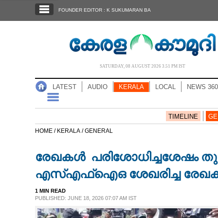
SECTIONS
FOUNDER EDITOR : K SUKUMARAN BA
HOME
LATEST
AUDIO
SATURDAY, 08 AUGUST 2026 3.51 PM IST
NOTIFIED NEWS
LATEST
AUDIO
KERALA
LOCAL
NEWS 360
POLL
KERALA
TIMELINE
GE
HOME /
KERALA /
GENERAL
LOCAL
രേഖകൾ പരിശോധിച്ചശേഷം തുട
NEWS 360
എസ്എഫ്ഐഒ ശേഖരിച്ച രേഖകൾ ഇന
1 MIN READ
CASE DIARY
PUBLISHED: JUNE 18, 2026 07:07 AM IST