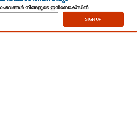
 സംഭവങ്ങൾ നിങ്ങളുടെ ഇൻബോക്സിൽ
Watch More
Share this link