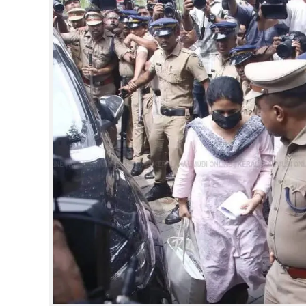
CINEMA
OPINION
PHOTOS
LIFESTYLE
SPIRITUAL
INFO+
ART
ASTRO