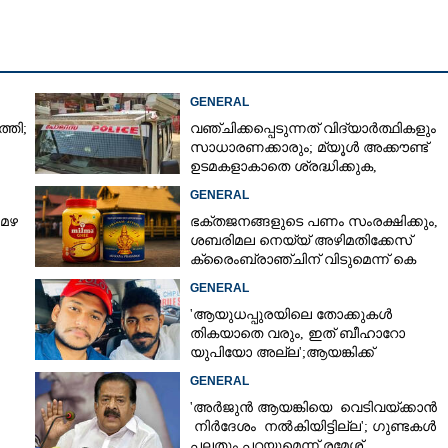
ധിച്ചശേഷം
Copy Link
സപ്പടിക്കേസിൽ
GENERAL
ഖരിച്ച രേഖകൾ ഇന്ന്
്തി;
വഞ്ചിക്കപ്പെടുന്നത് വിദ്യാർത്ഥികളും
്കും
സാധാരണക്കാരും; മ്യൂൾ അക്കൗണ്ട്
ഉടമകളാകാതെ ശ്രദ്ധിക്കുക,
നിർദ്ദേശങ്ങളുമായി പൊലീസ്
GENERAL
 മഴ
ഭക്തജനങ്ങളുടെ പണം സംരക്ഷിക്കും,
ശബരിമല നെയ്യ് അഴിമതിക്കേസ്
ക്രൈംബ്രാഞ്ചിന് വിടുമെന്ന് കെ
മുരളീധരൻ
GENERAL
'ആയുധപ്പുരയിലെ തോക്കുകൾ
തികയാതെ വരും, ഇത് ബീഹാറോ
യുപിയോ അല്ല';ആയങ്കിക്ക്
പിന്തുണയുമായി ആകാശ് തില്ലങ്കേരി
GENERAL
'അർജുൻ ആയങ്കിയെ വെടിവയ്ക്കാൻ
നിർദേശം നൽകിയിട്ടില്ല'; ഗുണ്ടകൾ
പലതും പറയുമെന്ന് രമേശ്