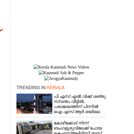
TRENDING IN
KERALA
×
പി.എസ്.എൽ.വിക്ക് ശത്രു
സ്വന്തം വീട്ടിൽ,​
പരാജയത്തിന് പിന്നിൽ
ഐ.എസ്.ആർ.ഒയിലെ
ഉന്നതൻ
കോഴിക്കോട് നിന്ന്
ബംഗളൂരുവിലേക്ക് പോയ
കെഎസ്‌ആർടിസി ബസ്