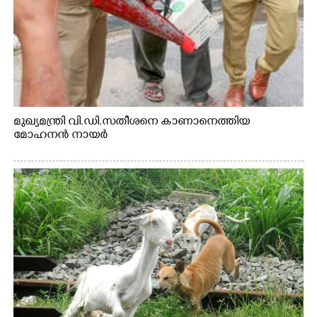
മുഖ്യമന്ത്രി വി.ഡി.സതീശനെ കാണാനെത്തിയ
മോഹനൻ നായർ