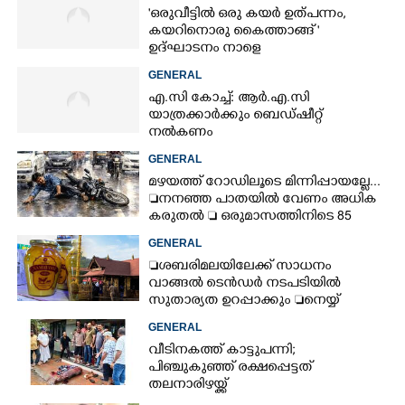
'ഒരുവീട്ടിൽ ഒരു കയർ ഉത്പന്നം,
കയറിനൊരു കൈത്താങ്ങ് '
ഉദ്ഘാടനം നാളെ
GENERAL
എ.സി കോച്ച്: ആർ.എ.സി
യാത്രക്കാർക്കും ബെഡ്ഷീറ്റ്
നൽകണം
GENERAL
മഴയത്ത് റോഡിലൂടെ മിന്നിപ്പായല്ലേ...
നനഞ്ഞ പാതയിൽ വേണം അധിക
കരുതൽ  ഒരുമാസത്തിനിടെ 85
അപകടം
GENERAL
ശബരിമലയിലേക്ക് സാധനം
വാങ്ങൽ ടെൻ‌ഡർ നടപടിയിൽ
സുതാര്യത ഉറപ്പാക്കും നെയ്യ്
ക്രമക്കേടിൽ തുടരന്വേഷണം
GENERAL
വീടിനകത്ത് കാട്ടുപന്നി;
പിഞ്ചുകുഞ്ഞ് രക്ഷപ്പെട്ടത്
തലനാരിഴയ്ക്ക്