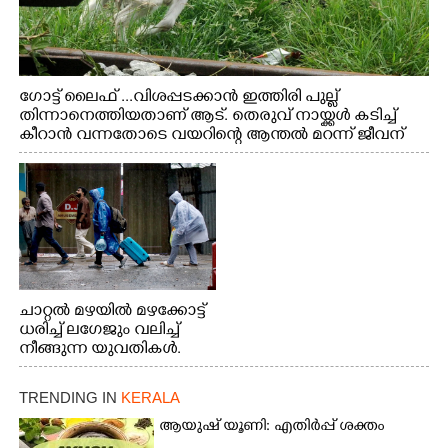
ഗോട്ട് ലൈഫ് ...വിശപ്പടക്കാൻ ഇത്തിരി പുല്ല്
തിന്നാനെത്തിയതാണ് ആട്. തെരുവ് നായ്ക്കൾ കടിച്ച്
കീറാൻ വന്നതോടെ വയറിന്റെ ആന്തൽ മറന്ന് ജീവന്
വേണ്ടിയായി ഓട്ടം. എറണാകുളം വാത്തുരുത്തിയിൽ
നിന്നുള്ള കാഴ്ച
ചാറ്റൽ മഴയിൽ മഴക്കോട്ട്
ധരിച്ച് ലഗേജും വലിച്ച്
നീങ്ങുന്ന യുവതികൾ.
എറണാകുളം മേനകയിൽ
നിന്നുള്ള കാഴ്ച
TRENDING IN
KERALA
ആയുഷ് യൂണി: എതിർപ്പ് ശക്തം