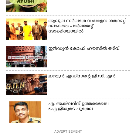
ആലുവ സർവമത സമ്മേളന ശതാബ്ദി
ലോകമത പാർലമെന്റ്
ടോക്കിയോയിൽ
ഇൻഡ്യൻ കോഫി ഹൗസിൽ ഒഴിവ്
ഇന്ത്യൻ എഡിസന്റെ ജി.ഡി.എൻ
എ. അക്ബറിന് ഉത്തരമേഖല
ഐ.ജിയുടെ ചുമതല
ADVERTISEMENT