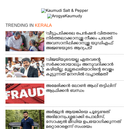
TRENDING IN
KERALA
'വീട്ടുപടിക്കലെ പെൻഷൻ വിതരണം
നിർത്തലാക്കാനുള്ള നീക്കം പദ്ധതി
അവസാനിപ്പിക്കാനുള്ള യുഡിഎഫ്
അജണ്ടയുടെ ആദ്യപടി'
'വിജയ്‌യുടെയല്ല ഏതവന്റെ
സർക്കാരായാലും അനുവദിക്കാൻ
കഴിയില്ല; മുല്ലപ്പെരിയാറിന്റെ വെള്ളം
കൂട്ടുന്നത് മനസിൽ വച്ചാൽമതി'
അമേരിക്കൻ ലോൺ ആപ്പ് തട്ടിപ്പിന്
ആഫ്രിക്കൻ ബന്ധം
അർജുൻ ആയങ്കിയെ പൂട്ടേണ്ടത്
അഭിമാനപ്രശ്നമാക്കി പൊലീസ്,
സാേഷ്യൽ മീഡിയ ഉപയോഗിക്കുന്നത്
മറ്റൊരാളെന്ന് സംശയം