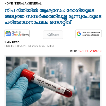
HOME /
KERALA /
GENERAL
CINEMA
നിപ ഭീതിയിൽ ആശ്വാസം; രോഗിയുടെ
അടുത്ത സമ്പർക്കത്തിലുള്ള മൂന്നുപേരുടെ
OPINION
പരിശോധനാഫലം നെഗറ്റീവ്
PHOTOS
Share
1 MIN READ
LIFESTYLE
PUBLISHED: JUNE 13, 2026 12:35 PM IST
READ
ENGLISH VERSION
SPIRITUAL
INFO+
ART
ASTRO