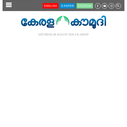
SECTIONS
ENGLISH
E-PAPER
KĀZHCHA
HOME
LATEST
SATURDAY, 08 AUGUST 2026 3.42 AM IST
AUDIO
NOTIFIED NEWS
POLL
KERALA
LOCAL
NEWS 360
CASE DIARY