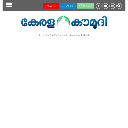
SECTIONS
ENGLISH
E-PAPER
KĀZHCHA
HOME
LATEST
THURSDAY, 06 AUGUST 2026 6.57 PM IST
AUDIO
NOTIFIED NEWS
POLL
KERALA
LOCAL
NEWS 360
CASE DIARY