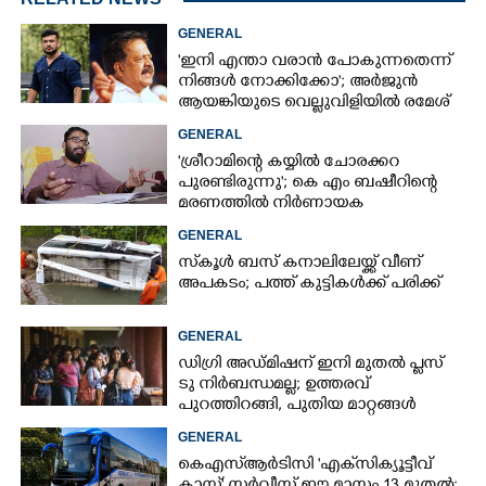
GENERAL
'ഇനി എന്താ വരാൻ പോകുന്നതെന്ന്
നിങ്ങൾ നോക്കിക്കോ'; അർജുൻ
ആയങ്കിയുടെ വെല്ലുവിളിയിൽ രമേശ്
ചെന്നിത്തല
GENERAL
'ശ്രീറാമിന്റെ കയ്യിൽ ചോരക്കറ
പുരണ്ടിരുന്നു'; കെ എം ബഷീറിന്റെ
മരണത്തിൽ നിർണായക
മൊഴിയുമായി ദൃക്‌സാക്ഷി
GENERAL
സ്‌കൂൾ ബസ് കനാലിലേയ്ക്ക് വീണ്
അപകടം; പത്ത് കുട്ടികൾക്ക് പരിക്ക്
GENERAL
ഡിഗ്രി അഡ്മിഷന് ഇനി മുതൽ പ്ലസ്
ടു നിർബന്ധമല്ല; ഉത്തരവ്
പുറത്തിറങ്ങി, പുതിയ മാറ്റങ്ങൾ
അറിയാം
GENERAL
കെഎസ്‌ആർടിസി 'എക്‌സിക്യൂട്ടീവ്