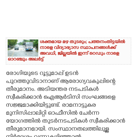
ശക്തമായ മഴ തുടരും; പത്തനംതിട്ടയിൽ
നാളെ വിദ്യാഭ്യാസ സ്ഥാപനങ്ങൾക്ക്
അവധി,​ ജില്ലയിൽ ഇന്ന് റെ‌ഡും നാളെ
ഓറഞ്ചും അലർട്ട്
രോഗിയുടെ റൂട്ടുമാപ്പ് ഉടൻ
പുറത്തുവിടാനാണ് ആരോഗ്യവകുപ്പിന്റെ
തീരുമാനം. അടിയന്തര നടപടികൾ
സ്വീകരിക്കാൻ ഐആർടിസി സംഘങ്ങളെ
സജ്ജമാക്കിയിട്ടുണ്ട്. രാമനാട്ടുകര
മുനിസിപ്പാലിറ്റി ഓഫീസിൽ ചേർന്ന
യോഗത്തിൽ തുടർനടപടികൾ സ്വീകരിക്കാൻ
തീരുമാനമായി. സംസ്ഥാനതലത്തിലുള്ള