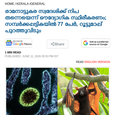
HOME /
KERALA /
GENERAL
CINEMA
രാമനാട്ടുകര സ്വദേശിക്ക് നിപ
തന്നെയെന്ന് ഔദ്യോഗിക സ്ഥിരീകരണം;
OPINION
സമ്പർക്കപ്പട്ടികയിൽ 77 പേർ, റൂട്ടുമാപ്പ്
പുറത്തുവിടും
PHOTOS
Share
LIFESTYLE
1 MIN READ
PUBLISHED: JUNE 11, 2026 05:53 PM IST
READ
ENGLISH VERSION
SPIRITUAL
INFO+
ART
ASTRO