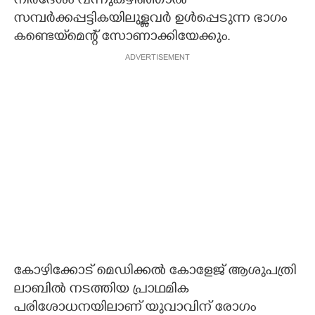
നിർദേശം വന്നുകഴിഞ്ഞാൽ
സമ്പർക്കപ്പട്ടികയിലുള്ളവർ ഉൾപ്പെടുന്ന ഭാഗം
കണ്ടെയ്‌മെന്റ് സോണാക്കിയേക്കും.
ADVERTISEMENT
കോഴിക്കോട് മെഡിക്കൽ കോളേജ് ആശുപത്രി
ലാബിൽ നടത്തിയ പ്രാഥമിക
പരിശോധനയിലാണ് യുവാവിന് രോഗം