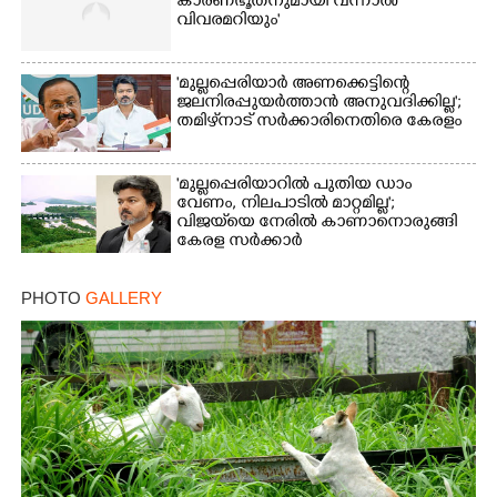
കാരണഭൂതനുമായി വന്നാൽ
വിവരമറിയും '
'മുല്ലപ്പെരിയാർ അണക്കെട്ടിന്റെ
ജലനിരപ്പുയർത്താൻ അനുവദിക്കില്ല';
തമിഴ്‌നാട് സർക്കാരിനെതിരെ കേരളം
'മുല്ലപ്പെരിയാറിൽ പുതിയ ഡാം
വേണം, നിലപാടിൽ മാറ്റമില്ല';
വിജയ്‌യെ നേരിൽ കാണാനൊരുങ്ങി
കേരള സർക്കാർ
PHOTO
GALLERY