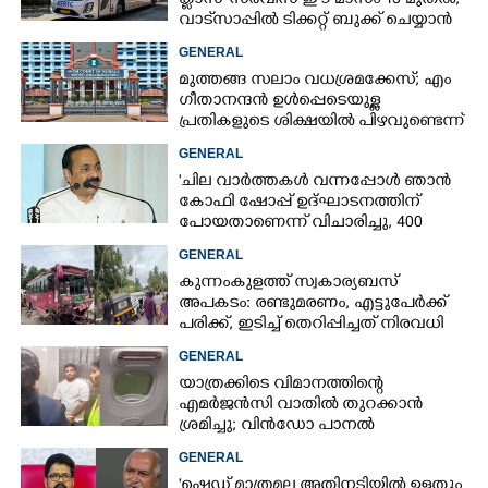
ക്ളാസ്' സർവീസ് ഈ മാസം 13 മുതൽ;
വാട്‌സാപ്പിൽ ടിക്കറ്റ് ബുക്ക് ചെയ്യാൻ
9447071021
GENERAL
മുത്തങ്ങ സലാം വധശ്രമക്കേസ്; എം
ഗീതാനന്ദൻ ഉൾപ്പെടെയുള്ള
പ്രതികളുടെ ശിക്ഷയിൽ പിഴവുണ്ടെന്ന്
ഹൈക്കോടതി
GENERAL
'ചില വാർത്തകൾ വന്നപ്പോൾ ഞാൻ
കോഫി ഷോപ്പ് ഉദ്ഘാടനത്തിന്
പോയതാണെന്ന് വിചാരിച്ചു, 400
കോടിയുടെ പ്രോജക്ടാണ് അത്'
GENERAL
കുന്നംകുളത്ത് സ്വകാര്യബസ്
അപകടം: രണ്ടുമരണം, എട്ടുപേർക്ക്
പരിക്ക്, ഇടിച്ച് തെറിപ്പിച്ചത് നിരവധി
വാഹനങ്ങളെ
GENERAL
യാത്രക്കിടെ വിമാനത്തിന്റെ
എമർജൻസി വാതിൽ തുറക്കാൻ
ശ്രമിച്ചു; വിൻഡോ പാനൽ
അടിച്ചുതകർത്തു,
GENERAL
നെടുമ്പാശേരിയിൽ മലയാളി
'ഷെഡ് മാത്രമല്ല അതിനടിയിൽ ഉള്ളതും