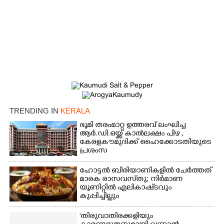
TRENDING IN
KERALA
ഭൂമി തരംമാറ്റ ഉത്തരവ് ലംഘിച്ച
ആർ.ഡി.ഒയ്ക്ക് കാൽലക്ഷം പിഴ ,​
കേരളകൗമുദിക്ക് ഹൈക്കോടതിയുടെ
പ്രശംസ
ഹോട്ടൽ ബിരിയാണികളിൽ ചേർത്തത്
മാരക രാസവസ്‌തു; നിർമാണ
യൂണിറ്റിൽ എലികാഷ്‌ടവും
കുപ്പിച്ചില്ലും
'തിരുവാതിരക്കളിയും