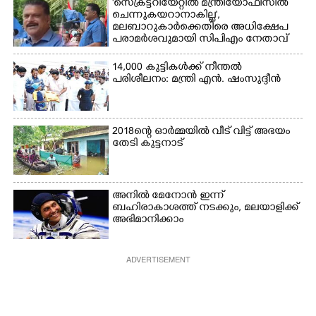
'സെക്രട്ടറിയേറ്റിൽ മന്ത്രിയോഫീസിൽ
ചെന്നുകയറാനാകില്ല',
മലബാറുകാർക്കെതിരെ അധിക്ഷേപ
പരാമർശവുമായി സിപിഎം നേതാവ്‌
14,000 കുട്ടികൾക്ക് നീന്തൽ
പരിശീലനം: മന്ത്രി എൻ. ഷംസുദ്ദീൻ
2018ന്റെ ഓർമ്മയിൽ വീട് വിട്ട് അഭയം
തേടി കുട്ടനാട്
അനിൽ മേനോൻ ഇന്ന്
ബഹിരാകാശത്ത് നടക്കും, മലയാളിക്ക്
അഭിമാനിക്കാം
ADVERTISEMENT