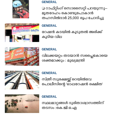
GENERAL
സംശയം
 റാഫ്റ്റിംഗ് സൊസൈറ്റി പറയുന്നു--
മൃതദേഹം കൊണ്ടുപോകാൻ
തഹസിൽദാർ 25,000 രൂപ ചോദിച്ചു
GENERAL
റേഷൻ കടയിൽ കൂടുതൽ അരിക്ക്
കൂടിയ വില
GENERAL
വിലക്കയറ്റം തടയാൻ സപ്ലൈകോയെ
ശക്തമാക്കും : മുഖ്യമന്ത്രി
GENERAL
സ്ത്രീ സുരക്ഷയ്ക്ക് റെയിൽവേ
പൊലീസിന്റെ 'ഓപ്പറേഷൻ രക്ഷിത'
GENERAL
സ്ഥലമാറ്റങ്ങൾ ദുരിതാശ്വാസത്തിന്
തടസം :കെ.ജി.ഒ.എ