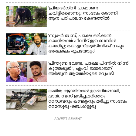
'പ്രിയദർശിനി' പാപ്പാനെ
ചവിട്ടിക്കൊന്നു; സംഭവം കോന്നി
ആന പരിപാലന കേന്ദ്രത്തിൽ
'സൂപ്പർ ബസ്, പക്ഷേ ഒരിക്കൽ
കയറിയവർ പിന്നീട് ഈ ബസിൽ
കയറില്ല; കെഎസ്ആർടിസിക്ക് നഷ്ടം
അരലക്ഷം രൂപയോളം'
"പിന്തുണ വേണ്ട,​ പക്ഷേ പിന്നിൽ നിന്ന്
കുത്തരുത് ", എംവി ജയരാജന്
അർജുൻ ആയങ്കിയുടെ മറുപടി
അമിത ജോലിയാൽ ഉറങ്ങിപ്പോയി,
ട്രാൻ. ബസ് ഇടിച്ചുമറിഞ്ഞു
ഡ്രൈവറും കണ്ടക്ടറും മരിച്ചു സംഭവം
മൈസൂരു -ബെംഗളൂരു
ദേശീയപാതയിൽ 20 പേർക്ക് പരിക്ക്,
നാലു പേരുടെ നില ഗുരുതരം
ADVERTISEMENT