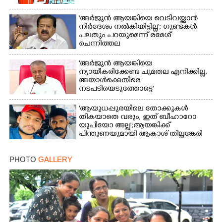
'അർജുൻ ആയങ്കിയെ വെടിവയ്ക്കാൻ
നിർദേശം നൽകിയിട്ടില്ല'; ഗുണ്ടകൾ
പലതും പറയുമെന്ന് രമേശ്
ചെന്നിത്തല
'അർജുൻ ആയങ്കിയെ
ന്യായീകരിക്കേണ്ട ചുമതല എനിക്കില്ല,
അയാൾക്കെതിരെ
നടപടിയെടുത്തോട്ടെ'
'ആയുധപ്പുരയിലെ തോക്കുകൾ
തികയാതെ വരും, ഇത് ബീഹാറോ
യുപിയോ അല്ല';ആയങ്കിക്ക്
പിന്തുണയുമായി ആകാശ് തില്ലങ്കേരി
PHOTO
GALLERY