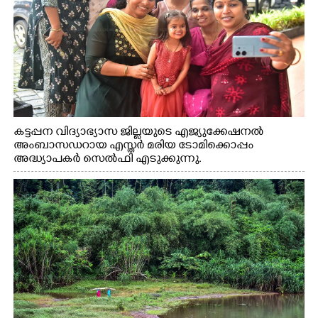
കട്ടപ്പന വിദ്യാഭ്യാസ ജില്ലയുടെ എജ്യുക്കേഷനൽ
അംബാസഡറായ എസ്തർ മരിയ ടോമിക്കൊപ്പം
അദ്ധ്യാപകർ സെൽഫി എടുക്കുന്നു.