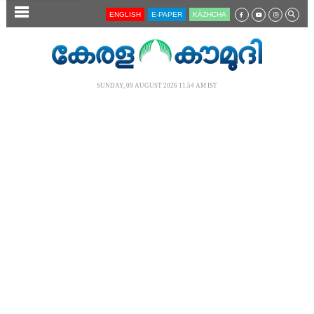
SECTIONS
ENGLISH
E-PAPER
KĀZHCHA
HOME
LATEST
SUNDAY, 09 AUGUST 2026 11.54 AM IST
AUDIO
NOTIFIED NEWS
POLL
KERALA
LOCAL
NEWS 360
CASE DIARY