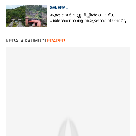
GENERAL
കുതിരാൻ മണ്ണിടിച്ചിൽ: വിദഗ്ധ
പരിശോധന ആവശ്യമെന്ന് റിപ്പോർട്ട്
KERALA KAUMUDI
EPAPER
×
Share this link
Copy Link