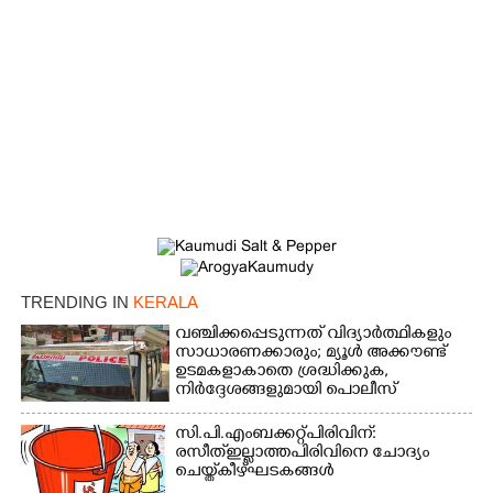
TRENDING IN
KERALA
വഞ്ചിക്കപ്പെടുന്നത് വിദ്യാർത്ഥികളും
സാധാരണക്കാരും; മ്യൂൾ അക്കൗണ്ട്
ഉടമകളാകാതെ ശ്രദ്ധിക്കുക,
നിർദ്ദേശങ്ങളുമായി പൊലീസ്
സി.പി.എം ബക്കറ്റ് പിരിവിന്:
രസീത് ഇല്ലാത്ത പിരിവിനെ ചോദ്യം
ചെയ്ത് കീഴ്ഘടകങ്ങൾ