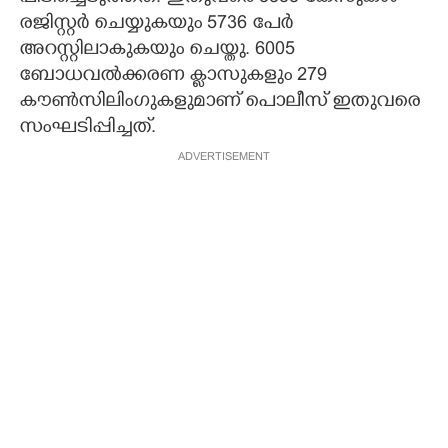
രജിസ്റ്റർ ചെയ്യുകയും 5736 പേർ
അറസ്റ്റിലാകുകയും ചെയ്തു. 6005
ബോധവൽക്കരണ ക്ലാസുകളും 279
കൗൺസിലിംഗുകളുമാണ് പൊലീസ് ഇതുവരെ
സംഘടിപ്പിച്ചത്.
ADVERTISEMENT