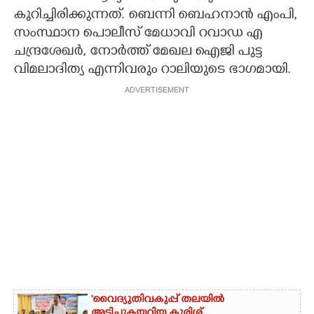
കുറിച്ചിരിക്കുന്നത്. ബെന്നി ബെഹനാൻ എംപി,​
സംസ്ഥാന പൊലീസ് മേധാവി റവാഡ എ
ചന്ദ്രശേഖർ, നോർത്ത് മേഖല ഐജി പുട്ട
വിമലാദിത്യ എന്നിവരും റാലിയുടെ ഭാഗമായി.
ADVERTISEMENT
'വൈദ്യുതിവകുപ്പ് തലയിൽ
അടിച്ചുകയറ്റിയ കുരിശ്‌,