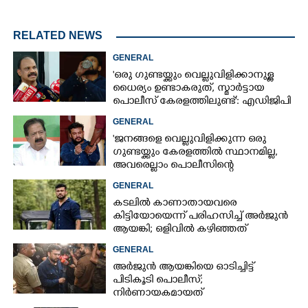
RELATED NEWS
GENERAL
'ഒരു ഗുണ്ടയ്ക്കും വെല്ലുവിളിക്കാനുള്ള
ധൈര്യം ഉണ്ടാകരുത്, സ്മാർട്ടായ
പൊലീസ് കേരളത്തിലുണ്ട്': എഡിജിപി
പി വിജയൻ
GENERAL
'ജനങ്ങളെ വെല്ലുവിളിക്കുന്ന ഒരു
ഗുണ്ടയ്ക്കും കേരളത്തിൽ സ്ഥാനമില്ല,​
അവരെല്ലാം പൊലീസിന്റെ
നിരീക്ഷണത്തിലാണ്'
GENERAL
കടലിൽ കാണാതായവരെ
കിട്ടിയോയെന്ന് പരിഹസിച്ച് അർജുൻ
ആയങ്കി; ഒളിവിൽ കഴിഞ്ഞത്
പയ്യന്നൂരിലെ ലോഡ്‌ജിൽ
GENERAL
അർജുൻ ആയങ്കിയെ ഓടിച്ചിട്ട്
പിടികൂടി പൊലീസ്;
നിർണായകമായത്
ഓട്ടോഡ്രൈവർക്ക് തോന്നിയ