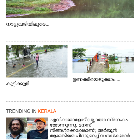
നാട്ടുവഴിയിലൂടെ....
ഉണക്കിയെടുക്കാം....
കുട്ടിക്കുളി....
TRENDING IN
KERALA
'എനിക്കയാളോട് വല്ലാത്ത സ്‌നേഹം
തോന്നുന്നു, മനസ്
നിങ്ങൾക്കൊപ്പമാണ്'; അർജുൻ
ആയങ്കിയെ പിന്തുണച്ച് സനൽകുമാർ