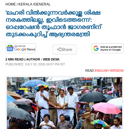
HOME /
KERALA /
GENERAL
CINEMA
'ലഹരി വിൽക്കുന്നവർക്കുള്ള ശിക്ഷ
നരകത്തിലല്ല,​ ഇവിടെത്തന്നെ':
OPINION
ഓപ്പറേഷൻ തൂഫാൻ ജാഗരണിന്
തുടക്കംകുറിച്ച് ആഭ്യന്തരമന്ത്രി
PHOTOS
Share
LIFESTYLE
2 MIN READ
| AUTHOR :
WEB DESK
PUBLISHED: JULY 03, 2026 04:07 PM IST
READ
ENGLISH VERSION
SPIRITUAL
INFO+
ART
ASTRO