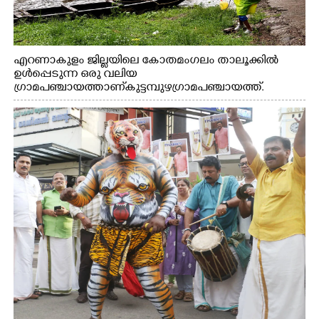
എറണാകുളം ജില്ലയിലെ കോതമംഗലം താലൂക്കിൽ
ഉൾപ്പെടുന്ന ഒരു വലിയ
ഗ്രാമപഞ്ചായത്താണ് കുട്ടമ്പുഴ ഗ്രാമ പഞ്ചായത്ത്.
ആദിവാസി ഊരുകളായ വെള്ളാരംകുത്ത്, കത്തിപ്പാറ,
ഉറിയംപെട്ടി, തേക്കല്ല്, വെട്ടിക്കല്ല്, മഞ്ചപ്പാറ എന്നീ ആറു
സ്ഥലങ്ങളിലേക്കുള്ള പ്രധാന സഞ്ചാര മാർഗമാണ് ഈ
കാണുന്ന കടത്ത് വള്ളം