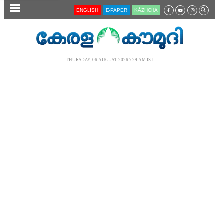
SECTIONS
ENGLISH
E-PAPER
KĀZHCHA
HOME
LATEST
THURSDAY, 06 AUGUST 2026 7.29 AM IST
AUDIO
NOTIFIED NEWS
POLL
KERALA
LOCAL
NEWS 360
CASE DIARY