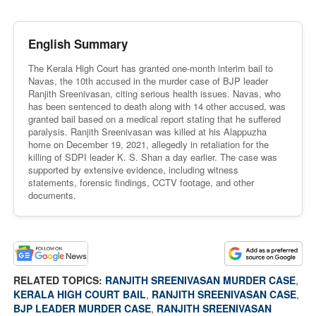
English Summary
The Kerala High Court has granted one-month interim bail to
Navas, the 10th accused in the murder case of BJP leader
Ranjith Sreenivasan, citing serious health issues. Navas, who
has been sentenced to death along with 14 other accused, was
granted bail based on a medical report stating that he suffered
paralysis. Ranjith Sreenivasan was killed at his Alappuzha
home on December 19, 2021, allegedly in retaliation for the
killing of SDPI leader K. S. Shan a day earlier. The case was
supported by extensive evidence, including witness
statements, forensic findings, CCTV footage, and other
documents.
RELATED TOPICS:
RANJITH SREENIVASAN MURDER CASE
,
KERALA HIGH COURT BAIL
,
RANJITH SREENIVASAN CASE
,
BJP LEADER MURDER CASE
,
RANJITH SREENIVASAN