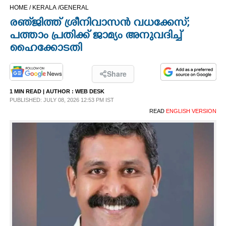
HOME /
KERALA /
GENERAL
CINEMA
രഞ്‌ജിത്ത് ശ്രീനിവാസൻ വധക്കേസ്;
പത്താം പ്രതിക്ക് ജാമ്യം അനുവദിച്ച്
OPINION
ഹൈക്കോടതി
PHOTOS
Share
1 MIN READ
| AUTHOR :
WEB DESK
LIFESTYLE
PUBLISHED: JULY 08, 2026 12:53 PM IST
READ
ENGLISH VERSION
SPIRITUAL
INFO+
ART
ASTRO