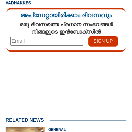
VADHAKKES
അപ്ഡേറ്റായിരിക്കാം ദിവസവും
ഒരു ദിവസത്തെ പ്രധാന സംഭവങ്ങൾ
നിങ്ങളുടെ ഇൻബോക്സിൽ
Loaded
:
3.29%
/
Mute
RELATED NEWS
GENERAL