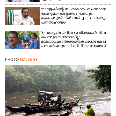
'രാജേഷിന്റെ സംസ്കാരം സംസ്ഥാന
ബഹുമതികളോടെ നടത്തും,
മഴക്കെടുതിയിൽ നശിച്ച കടകൾക്കും
ധനസഹായം'
'സെക്രട്ടറിയേറ്റിൽ മന്ത്രിയോഫീസിൽ
ചെന്നുകയറാനാകില്ല',
മലബാറുകാർക്കെതിരെ അധിക്ഷേപ
പരാമർശവുമായി സിപിഎം നേതാവ്‌
PHOTO
GALLERY