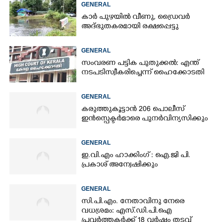
GENERAL
കാർ പുഴയിൽ വീണു, ഡ്രെെവർ
അദ്ഭുതകരമായി രക്ഷപ്പെട്ടു
GENERAL
സംവരണ പട്ടിക പുതുക്കൽ: എന്ത്
നടപടി സ്വീകരിച്ചെന്ന് ഹൈക്കോടതി
GENERAL
കരുത്തുകൂട്ടാൻ 206 പൊലീസ്
ഇൻസ്പെക്ടർമാരെ പുനർവിന്യസിക്കും
GENERAL
ഇ.വി.എം ഹാക്കിംഗ് : ഐ.ജി പി.
പ്രകാശ് അന്വേഷിക്കും
GENERAL
സി.പി.എം. നേതാവിനു നേരെ
വധശ്രമം: എസ്.ഡി.പി.ഐ
പ്രവർത്തകർക്ക് 18 വർഷം തടവ്