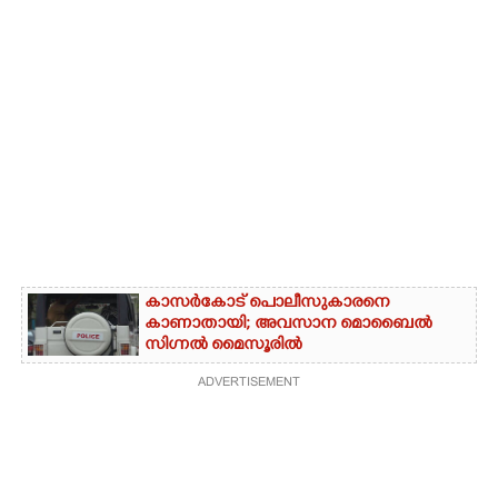
കാസർകോട് പൊലീസുകാരനെ
കാണാതായി; അവസാന മൊബൈൽ
സിഗ്നൽ മൈസൂരിൽ
ADVERTISEMENT