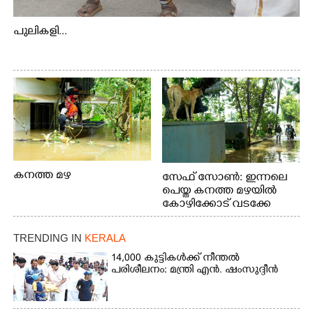
പുലികളി...
കനത്ത മഴ
സേഫ് സോൺ: ഇന്നലെ
പെയ്ത കനത്ത മഴയിൽ
കോഴിക്കോട് വടക്കേ
വയലിൽ വെള്ളം
കയറിയതിനെ തുടർന്ന്
TRENDING IN
KERALA
വീട്ടുസാധനങ്ങളുമായി
വെള്ളത്തിലൂടെ
14,000 കുട്ടികൾക്ക് നീന്തൽ
പരിശീലനം: മന്ത്രി എൻ. ഷംസുദ്ദീൻ
നടന്നുവരുന്നവരെ
മതിലിനു മുകളിൽ നോക്കി
നിൽക്കുന്ന
നായ. ഫോട്ടോ: കെ.വിശ്വജി