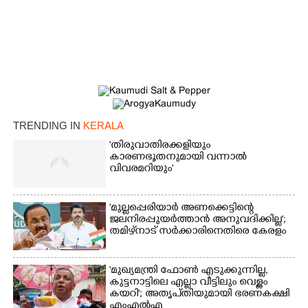
TRENDING IN
KERALA
'തിരുവാതിരക്കളിയും
കാരണഭൂതനുമായി വന്നാൽ
വിവരമറിയും '
'മുല്ലപ്പെരിയാർ അണക്കെട്ടിന്റെ
ജലനിരപ്പുയർത്താൻ അനുവദിക്കില്ല';
തമിഴ്‌നാട് സർക്കാരിനെതിരെ കേരളം
'മുഖ്യമന്ത്രി ഫോൺ എടുക്കുന്നില്ല,
കുട്ടനാട്ടിലെ എല്ലാ വീട്ടിലും വെള്ളം
കയറി'; അതൃപ്‌തിയുമായി ഭരണകക്ഷി
എംഎൽഎ