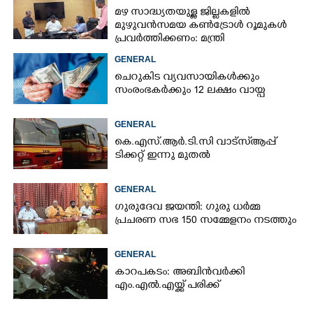
മഴ സാദ്ധ്യതയുള്ള ജില്ലകളിൽ
മുഴുവൻസമയ കൺട്രോൾ റൂമുകൾ
പ്രവർത്തിക്കണം: മന്ത്രി
GENERAL
ചെറുകിട വ്യവസായികൾക്കും
സംരംഭകർക്കും 12 ലക്ഷം വായ്പ
GENERAL
കെ.എസ്.ആർ.ടി.സി വാട്സ്ആപ്പ്
ടിക്കറ്റ് ഇന്നു മുതൽ
GENERAL
ഗുരുദേവ ജയന്തി: ഗുരു ധർമ്മ
പ്രചരണ സഭ 150 സമ്മേളനം നടത്തും
GENERAL
കാറപകടം: അബിൻവർക്കി
എം.എൽ.എയ്ക്ക് പരിക്ക്