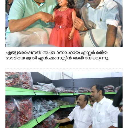
എജ്യുക്കേഷനൽ അംബാസഡറായ എസ്തർ മരിയ
ടോമിയെ മന്ത്രി എൻ.ഷംസുദ്ദീൻ അഭിനന്ദിക്കുന്നു.