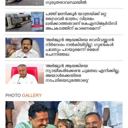
ഗുരുതരാവസ്ഥയിൽ
പത്ത് മണിക്കൂർ യാത്രയ്‌ക്ക് ഒറ്റ
ഡ്രൈവർ മാത്രം; വിശ്രമം
ലഭിക്കാത്തതാണ് കെഎസ്‌ആർടിസി
അപകടത്തിന് കാരണമെന്ന്
വിമർശനം
'അർജുൻ ആയങ്കിയെ വെടിവയ്ക്കാൻ
നിർദേശം നൽകിയിട്ടില്ല'; ഗുണ്ടകൾ
പലതും പറയുമെന്ന് രമേശ്
ചെന്നിത്തല
'അർജുൻ ആയങ്കിയെ
ന്യായീകരിക്കേണ്ട ചുമതല എനിക്കില്ല,
അയാൾക്കെതിരെ
നടപടിയെടുത്തോട്ടെ'
PHOTO
GALLERY