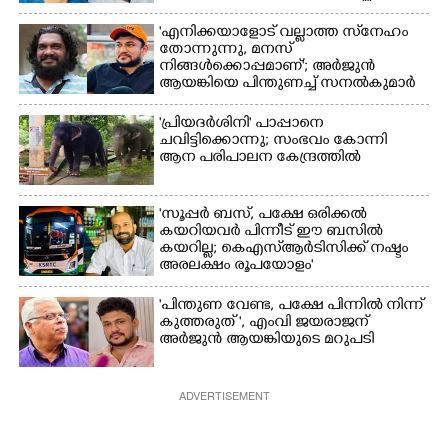
'എനിക്കയാളോട് വല്ലാത്ത സ്‌നേഹം
തോന്നുന്നു, മനസ്
നിങ്ങൾക്കൊപ്പമാണ്'; അർജുൻ
ആയങ്കിയെ പിന്തുണച്ച് സനൽകുമാർ
'പ്രിയദർശിനി' പാപ്പാനെ
ചവിട്ടിക്കൊന്നു; സംഭവം കോന്നി
ആന പരിപാലന കേന്ദ്രത്തിൽ
'സൂപ്പർ ബസ്, പക്ഷേ ഒരിക്കൽ
കയറിയവർ പിന്നീട് ഈ ബസിൽ
കയറില്ല; കെഎസ്ആർടിസിക്ക് നഷ്ടം
അരലക്ഷം രൂപയോളം'
"പിന്തുണ വേണ്ട,​ പക്ഷേ പിന്നിൽ നിന്ന്
കുത്തരുത് ", എംവി ജയരാജന്
അർജുൻ ആയങ്കിയുടെ മറുപടി
ADVERTISEMENT