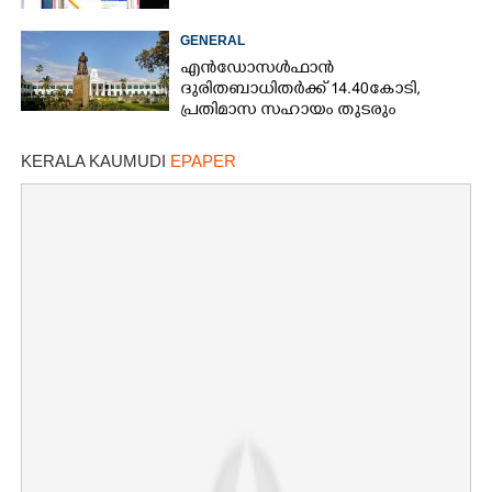
GENERAL
എൻഡോസൾഫാൻ
ദുരിതബാധിതർക്ക് 14.40കോടി,
പ്രതിമാസ സഹായം തുടരും
KERALA KAUMUDI
EPAPER