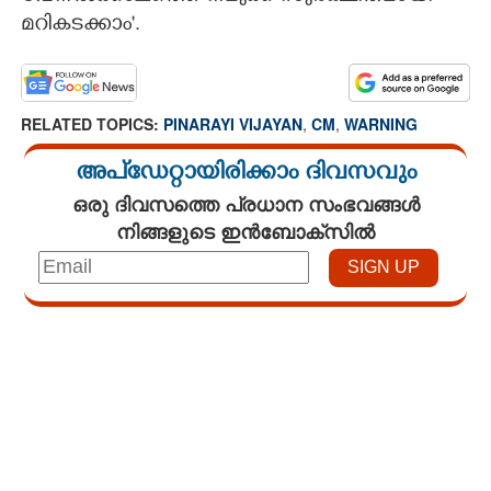
മറികടക്കാം'.
RELATED TOPICS:
PINARAYI VIJAYAN
,
CM
,
WARNING
അപ്ഡേറ്റായിരിക്കാം ദിവസവും
ഒരു ദിവസത്തെ പ്രധാന സംഭവങ്ങൾ
നിങ്ങളുടെ ഇൻബോക്സിൽ
Loaded
:
3.29%
/
Unmute