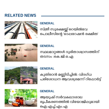
RELATED NEWS
GENERAL
സ്ത്രീ സുരക്ഷയ്ക്ക് റെയിൽവേ
പൊലീസിന്റെ 'ഓപ്പറേഷൻ രക്ഷിത'
GENERAL
സ്ഥലമാറ്റങ്ങൾ ദുരിതാശ്വാസത്തിന്
തടസം :കെ.ജി.ഒ.എ
GENERAL
കുതിരാൻ മണ്ണിടിച്ചിൽ: വിദഗ്ധ
പരിശോധന ആവശ്യമെന്ന് റിപ്പോർട്ട്
GENERAL
ആയുഷ് സർവകലാശാല
രൂപീകരണത്തിൽ വിയോജിപ്പുമായി
ഐ.എച്ച്.എം.എ