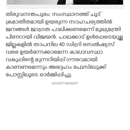
CARTOONS
തിരുവനന്തപുരം: സംസ്ഥാനത്ത് ചൂട്
ക്രമാതീതമായി ഉയരുന്ന സാഹചര്യത്തിൽ
LITERATURE
ജനങ്ങൾ ജാഗ്രത പാലിക്കണമെന്ന് മുഖ്യമന്ത്രി
പിണറായി വിജയൻ. പാലക്കാട് ഉൾപ്പെടെയുള്ള
ZOOM
ജില്ലകളിൽ താപനില 40 ഡിഗ്രി സെൽഷ്യസ്
വരെ ഉയർന്നേക്കാമെന്ന കാലാവസ്ഥാ
വകുപ്പിന്റെ മുന്നറിയിപ്പ് ഗൗരവമായി
CONTACT US
കാണണമെന്നും അദ്ദേഹം ഫേസ്ബുക്ക്
പോസ്റ്റിലൂടെ ഓർമ്മിപ്പിച്ചു.
ADVERTISEMENT