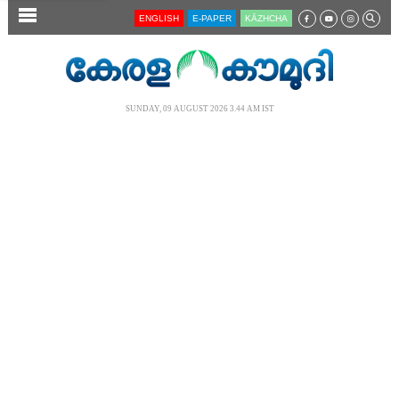
SECTIONS
ENGLISH
E-PAPER
KĀZHCHA
HOME
LATEST
SUNDAY, 09 AUGUST 2026 3.44 AM IST
AUDIO
NOTIFIED NEWS
POLL
KERALA
LOCAL
NEWS 360
CASE DIARY