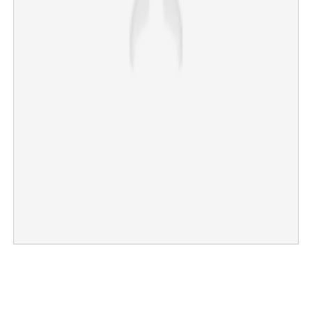
×
Share this link
Copy Link