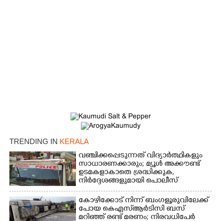
TRENDING IN
KERALA
വഞ്ചിക്കപ്പെടുന്നത് വിദ്യാർത്ഥികളും
സാധാരണക്കാരും; മ്യൂൾ അക്കൗണ്ട്
ഉടമകളാകാതെ ശ്രദ്ധിക്കുക,
നിർദ്ദേശങ്ങളുമായി പൊലീസ്
കോഴിക്കോട് നിന്ന് ബംഗളൂരുവിലേക്ക്
പോയ കെഎസ്‌ആർടിസി ബസ്
മറിഞ്ഞ് രണ്ട് മരണം; നിരവധിപേർ