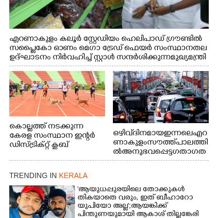
എറണാകുളം കലൂർ സ്റ്റേഡിയം ഹെലിപാഡ് ഗ്രൗണ്ടിൽ
സപ്ളൈകോ ഓണം മെഗാ ട്രേഡ് ഫെയർ സംസ്ഥാനതല
ഉദ്ഘാടനം നിർവഹിച്ച് സ്റ്റാൾ സന്ദർശിക്കുന്ന മുഖ്യമന്ത്രി
വി.ഡി. സതീശൻ. മന്ത്രി അനൂപ് ജേക്കബ് സമീപം
കൊല്ലത്ത് നടക്കുന്ന
ഒഴിവ് ദിനമായ ഇന്നലെ എറ
കേരള സംസ്ഥാന ഇന്റർ
ണാകുളം സൗത്ത് പാലത്തി
ഡിസ്ട്രിക്റ്റ് ക്ലബ്
ൽ അനുഭവപ്പെട്ട ഗതാഗത
അത്‌ലറ്റിക്
ക്കുരുക്ക്
ചാമ്പ്യൻഷിപ്പിൽ അണ്ടർ
20 ആൺകുട്ടികളുടെ 200
TRENDING IN
KERALA
മീറ്റർ ഓട്ടം ഫൈനൽ
'ആയുധപ്പുരയിലെ തോക്കുകൾ
മത്സരത്തിനിടെ സിന്തറ്റിക്
തികയാതെ വരും, ഇത് ബീഹാറോ
ട്രാക്കിന് കുറുകെ ഓടുന്ന
യുപിയോ അല്ല';ആയങ്കിക്ക്
നായകൾ.
പിന്തുണയുമായി ആകാശ് തില്ലങ്കേരി