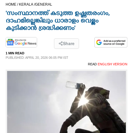
HOME /
KERALA /
GENERAL
CINEMA
'സംസ്ഥാനത്ത് കടുത്ത ഉഷ്ണതരംഗം,
ദാഹമില്ലെങ്കിലും ധാരാളം വെള്ളം
OPINION
കുടിക്കാൻ ശ്രദ്ധിക്കണം'
PHOTOS
Share
1 MIN READ
LIFESTYLE
PUBLISHED: APRIL 20, 2026 06:05 PM IST
READ
ENGLISH VERSION
SPIRITUAL
INFO+
ART
ASTRO