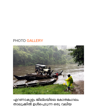
PHOTO
GALLERY
എറണാകുളം ജില്ലയിലെ കോതമംഗലം
താലൂക്കിൽ ഉൾപ്പെടുന്ന ഒരു വലിയ