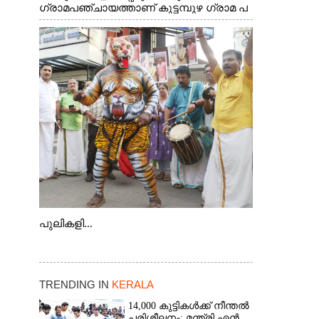
ഗ്രാമപഞ്ചായത്താണ് കുട്ടമ്പുഴ ഗ്രാമ പ
ഞ്ചായത്ത്. ആദിവാസി ഊരുകളായ
വെള്ളാരംകുത്ത്, കത്തിപ്പാറ, ഉറിയംപെട്ടി,
തേക്കല്ല്, വെട്ടിക്കല്ല്, മഞ്ചപ്പാറ എന്നീ
ആറു സ്ഥലങ്ങളിലേക്കുള്ള പ്രധാന
സഞ്ചാര മാർഗമാണ് ഈ കാണുന്ന
കടത്ത് വള്ളം
പുലികളി...
TRENDING IN
KERALA
14,000 കുട്ടികൾക്ക് നീന്തൽ
പരിശീലനം: മന്ത്രി എൻ.