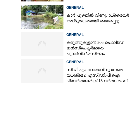
GENERAL
കാർ പുഴയിൽ വീണു, ഡ്രെെവർ
അദ്ഭുതകരമായി രക്ഷപ്പെട്ടു
കാട്ടാക്കടയിൽ 
ശേഖരിച്ച ജ്യൂ
GENERAL
താൽക്കാലികമായി
കരുത്തുകൂട്ടാൻ 206 പൊലീസ്
ഇൻസ്പെക്ടർമാരെ
പുനർവിന്യസിക്കും
GENERAL
സി.പി.എം. നേതാവിനു നേരെ
വധശ്രമം: എസ്.ഡി.പി.ഐ
പ്രവർത്തകർക്ക് 18 വർഷം തടവ്