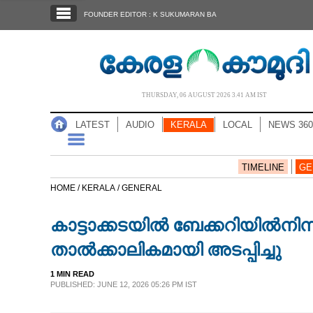
SECTIONS
FOUNDER EDITOR : K SUKUMARAN BA
HOME
LATEST
AUDIO
THURSDAY, 06 AUGUST 2026 3.41 AM IST
NOTIFIED NEWS
LATEST
AUDIO
KERALA
LOCAL
NEWS 360
POLL
KERALA
TIMELINE
GE
HOME /
KERALA /
GENERAL
LOCAL
കാട്ടാക്കടയിൽ ബേക്കറിയിൽനിന്
NEWS 360
താൽക്കാലികമായി അടപ്പിച്ചു
1 MIN READ
CASE DIARY
PUBLISHED: JUNE 12, 2026 05:26 PM IST