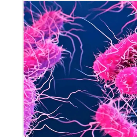
CINEMA
OPINION
PHOTOS
LIFESTYLE
SPIRITUAL
INFO+
ART
ASTRO