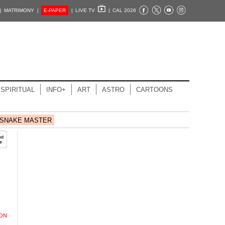
|
MATRIMONY |
E-PAPER
|
LIVE TV
|
CAL 2026
SPIRITUAL
INFO+
ART
ASTRO
CARTOONS
SNAKE MASTER
ION