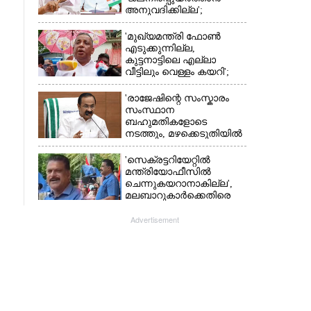
അനുവദിക്കില്ല';
തമിഴ്‌നാട്
സർക്കാരിനെതിരെ കേരളം
'മുഖ്യമന്ത്രി ഫോൺ
എടുക്കുന്നില്ല,
കുട്ടനാട്ടിലെ എല്ലാ
വീട്ടിലും വെള്ളം കയറി';
അതൃപ്‌തിയുമായി
ഭരണകക്ഷി എംഎൽഎ
'രാജേഷിന്റെ സംസ്കാരം
സംസ്ഥാന
ബഹുമതികളോടെ
നടത്തും, മഴക്കെടുതിയിൽ
നശിച്ച കടകൾക്കും
ധനസഹായം'
'സെക്രട്ടറിയേറ്റിൽ
മന്ത്രിയോഫീസിൽ
ചെന്നുകയറാനാകില്ല',
മലബാറുകാർക്കെതിരെ
അധിക്ഷേപ
പരാമർശവുമായി സിപിഎം
Advertisement
നേതാവ്‌