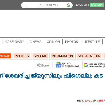
ENGLISH |
KĀZHCHA
CASE DIARY
CINEMA
OPINION
PHOTOS
LIFESTYLE
NERAL
POLITICS
SPECIAL
INFORMATION
SOCIAL MEDIA
Share
ന് ശേഖരിച്ച ജ്യൂസിലും ഷിഗെല്ല; കട
READ
ENGLISH VERS