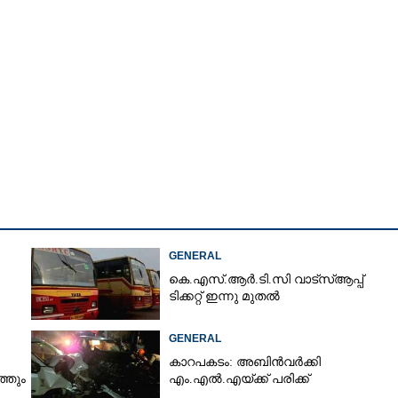
GENERAL
കെ.എസ്.ആർ.ടി.സി വാട്സ്ആപ്പ്
ടിക്കറ്റ് ഇന്നു മുതൽ
GENERAL
Share this link
കാറപകടം: അബിൻവർക്കി
്തും
എം.എൽ.എയ്ക്ക് പരിക്ക്