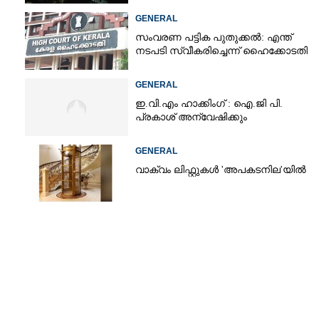
GENERAL
സംവരണ പട്ടിക പുതുക്കൽ: എന്ത്
Copy Link
നടപടി സ്വീകരിച്ചെന്ന് ഹൈക്കോടതി
ബേക്കറിയിൽനിന്ന്
സിലും ഷിഗെല്ല; കട
GENERAL
 അടപ്പിച്ചു
ഇ.വി.എം ഹാക്കിംഗ് : ഐ.ജി പി.
പ്രകാശ് അന്വേഷിക്കും
GENERAL
വാക്വം ലിഫ്റ്റുകൾ 'അപകടനില'യിൽ