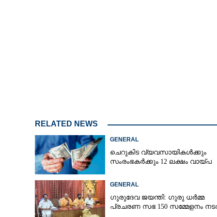
RELATED NEWS
GENERAL
ചെറുകിട വ്യവസായികൾക്കും
സംരംഭകർക്കും 12 ലക്ഷം വായ്പ
GENERAL
ഗുരുദേവ ജയന്തി: ഗുരു ധർമ്മ
പ്രചരണ സഭ 150 സമ്മേളനം നടത