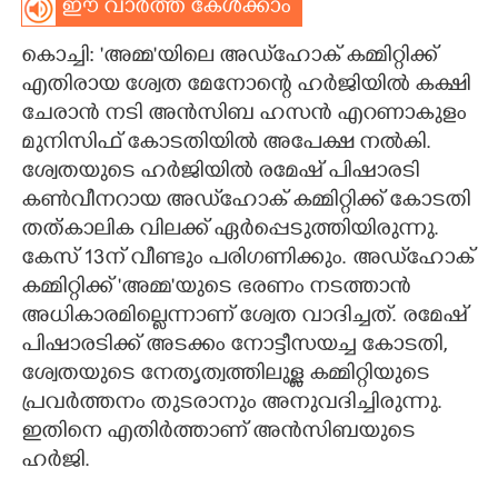
ഈ വാർത്ത കേൾക്കാം
CARTOONS
കൊച്ചി: 'അമ്മ"യിലെ അഡ്‌ഹോക് കമ്മിറ്റിക്ക്
എതിരായ ശ്വേത മേനോന്റെ ഹർജിയിൽ കക്ഷി
LITERATURE
ചേരാൻ നടി അൻസിബ ഹസൻ എറണാകുളം
മുനിസിഫ് കോടതിയിൽ അപേക്ഷ നൽകി.
ZOOM
ശ്വേതയുടെ ഹർജിയിൽ രമേഷ് പിഷാരടി
കൺവീനറായ അഡ്‌ഹോക് കമ്മിറ്റിക്ക് കോടതി
തത്കാലിക വിലക്ക് ഏർപ്പെടുത്തിയിരുന്നു.
CONTACT US
കേസ് 13ന് വീണ്ടും പരിഗണിക്കും. അഡ്‌ഹോക്
കമ്മിറ്റിക്ക് 'അമ്മ"യുടെ ഭരണം നടത്താൻ
അധികാരമില്ലെന്നാണ് ശ്വേത വാദിച്ചത്. രമേഷ്
പിഷാരടിക്ക് അടക്കം നോട്ടീസയച്ച കോടതി,
ശ്വേതയുടെ നേതൃത്വത്തിലുള്ള കമ്മിറ്റിയുടെ
പ്രവർത്തനം തുടരാനും അനുവദിച്ചിരുന്നു.
ഇതിനെ എതിർത്താണ് അൻസിബയുടെ
ഹർജി.