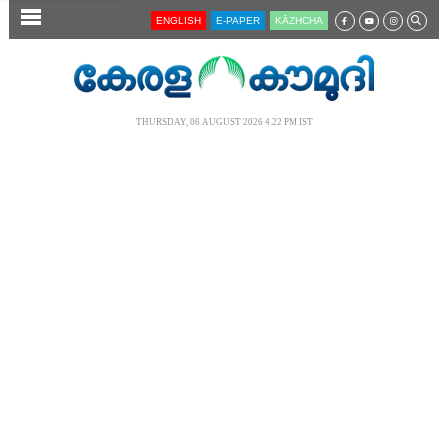
SECTIONS
ENGLISH
E-PAPER
KĀZHCHA
HOME
LATEST
THURSDAY, 06 AUGUST 2026 4.22 PM IST
AUDIO
NOTIFIED NEWS
POLL
KERALA
LOCAL
NEWS 360
CASE DIARY