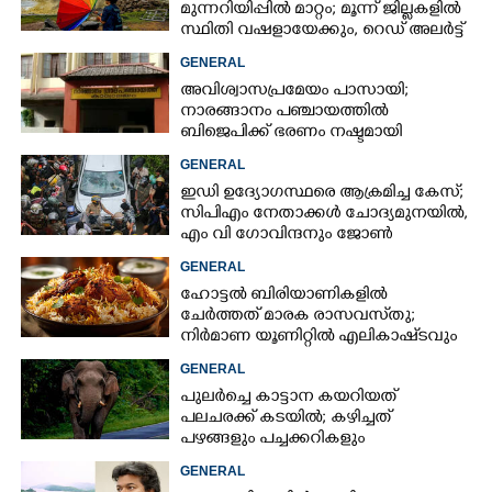
മുന്നറിയിപ്പിൽ മാറ്റം; മൂന്ന് ജില്ലകളിൽ
സ്ഥിതി വഷളായേക്കും, റെഡ് അലർട്ട്
GENERAL
അവിശ്വാസപ്രമേയം പാസായി;
നാരങ്ങാനം പഞ്ചായത്തിൽ
ബിജെപിക്ക് ഭരണം നഷ്ടമായി
GENERAL
ഇഡി ഉദ്യോഗസ്ഥരെ ആക്രമിച്ച കേസ്;
സിപിഎം നേതാക്കൾ ചോദ്യമുനയിൽ,
എം വി ഗോവിന്ദനും ജോൺ
ബ്രിട്ടാസിനും നോട്ടീസ്
GENERAL
ഹോട്ടൽ ബിരിയാണികളിൽ
ചേർത്തത് മാരക രാസവസ്‌തു;
നിർമാണ യൂണിറ്റിൽ എലികാഷ്‌ടവും
കുപ്പിച്ചില്ലും
GENERAL
പുലർച്ചെ കാട്ടാന കയറിയത്
പലചരക്ക് കടയിൽ; കഴിച്ചത്
പഴങ്ങളും പച്ചക്കറികളും
GENERAL