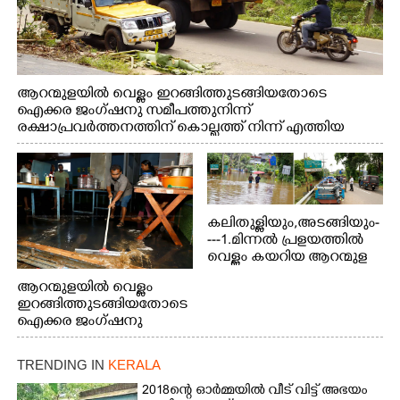
ആറന്മുളയിൽ വെള്ളം ഇറങ്ങിത്തുടങ്ങിയതോടെ
ഐക്കര ജംഗ്ഷനു സമീപത്തുനിന്ന്
രക്ഷാപ്രവർത്തനത്തിന് കൊല്ലത്ത് നിന്ന് എത്തിയ
ബോട്ടുകൾ തിരികെക്കൊണ്ടുപോകുന്നു.
കലിതുള്ളിയും,അടങ്ങിയും-
---1.മിന്നൽ പ്രളയത്തിൽ
വെള്ളം കയറിയ ആറന്മുള
പെട്രോൾ പമ്പിന്
ആറന്മുളയിൽ വെള്ളം
സമീപത്തെ റോ‌ഡ് രണ്ടാം
ഇറങ്ങിത്തുടങ്ങിയതോടെ
തീയതിയിലെ
ഐക്കര ജംഗ്ഷനു
കാഴ്ച.2.വെള്ളം
സമീപം ആറന്മുള
ഇറങ്ങിപ്പോൾ
കിടങ്ങന്നൂർ റോഡിന്
ഇന്നലെത്തെ
TRENDING IN
KERALA
സമീപം പ്രവർത്തിക്കു
കാഴ്ച.രക്ഷാപ്രവർത്തന
ആറന്മുള തട്ടുകട കഴുകി
2018ന്റെ ഓർമ്മയിൽ വീട് വിട്ട് അഭയം
ത്തിന് ഓച്ചിറ അഴിക്കലിൽ