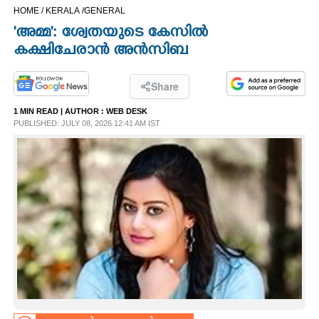
HOME /
KERALA /
GENERAL
CINEMA
'അമ്മ': ശ്വേതയുടെ കേസിൽ
കക്ഷിചേരാൻ അൻസിബ
OPINION
Share
PHOTOS
1 MIN READ
| AUTHOR :
WEB DESK
PUBLISHED: JULY 08, 2026 12:41 AM IST
LIFESTYLE
SPIRITUAL
INFO+
ART
ASTRO