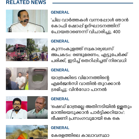
RELATED NEWS
GENERAL
'ചില വാർത്തകൾ വന്നപ്പോൾ ഞാൻ
കോഫി ഷോപ്പ് ഉദ്ഘാടനത്തിന്
പോയതാണെന്ന് വിചാരിച്ചു, 400
കോടിയുടെ പ്രോജക്ടാണ് അത്'
GENERAL
കുന്നംകുളത്ത് സ്വകാര്യബസ്
അപകടം: രണ്ടുമരണം, എട്ടുപേർക്ക്
പരിക്ക്, ഇടിച്ച് തെറിപ്പിച്ചത് നിരവധി
വാഹനങ്ങളെ
GENERAL
യാത്രക്കിടെ വിമാനത്തിന്റെ
എമർജൻസി വാതിൽ തുറക്കാൻ
ശ്രമിച്ചു; വിൻഡോ പാനൽ
അടിച്ചുതകർത്തു,
GENERAL
നെടുമ്പാശേരിയിൽ മലയാളി
'ഷെഡ് മാത്രമല്ല അതിനടിയിൽ ഉള്ളതും
അറസ്റ്റിൽ
മാന്തിയെടുക്കാൻ പാർട്ടിക്കറിയാം':
ഭീഷണി പ്രസംഗവുമായി കെ കെ
രാഗേഷ്
GENERAL
കേരളത്തിലെ കാലാവസ്ഥാ