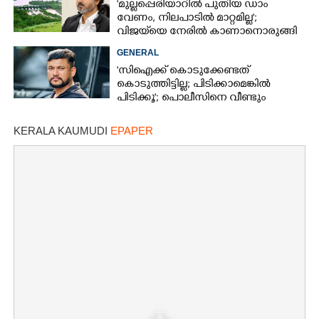
'മുല്ലപ്പെരിയാറിൽ പുതിയ ഡാം
വേണം, നിലപാടിൽ മാറ്റമില്ല';
വിജയ്‌യെ നേരിൽ കാണാനൊരുങ്ങി
കേരള സർക്കാർ
GENERAL
'സിഐക്ക് കൊടുക്കേണ്ടത്
കൊടുത്തിട്ടില്ല; പിടിക്കാമെങ്കിൽ
പിടിക്കൂ'; പൊലീസിനെ വീണ്ടും
വെല്ലുവിളിച്ച് അർജുൻ ആയങ്കി
KERALA KAUMUDI
EPAPER