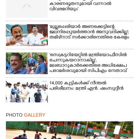
കാരണഭൂതനുമായി വന്നാൽ
×
വിവരമറിയും '
Share this link
'മുല്ലപ്പെരിയാർ അണക്കെട്ടിന്റെ
ജലനിരപ്പുയർത്താൻ അനുവദിക്കില്ല';
തമിഴ്‌നാട് സർക്കാരിനെതിരെ കേരളം
Copy Link
'സെക്രട്ടറിയേറ്റിൽ മന്ത്രിയോഫീസിൽ
ചെന്നുകയറാനാകില്ല',
മലബാറുകാർക്കെതിരെ അധിക്ഷേപ
പരാമർശവുമായി സിപിഎം നേതാവ്‌
14,000 കുട്ടികൾക്ക് നീന്തൽ
പരിശീലനം: മന്ത്രി എൻ. ഷംസുദ്ദീൻ
PHOTO
GALLERY