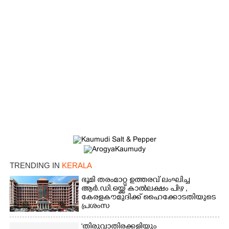
TRENDING IN
KERALA
ഭൂമി തരംമാറ്റ ഉത്തരവ് ലംഘിച്ച
ആർ.ഡി.ഒയ്ക്ക് കാൽലക്ഷം പിഴ ,​
കേരളകൗമുദിക്ക് ഹൈക്കോടതിയുടെ
പ്രശംസ
'തിരുവാതിരക്കളിയും