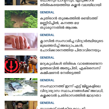
ഫോണും പാന്റ്സും; എടുക്കാൻ
തിരികെയെത്തിയ കള്ളൻ വലയിലായി
GENERAL
കുതിരാൻ തുരങ്കത്തിൽ രണ്ടിടത്ത്
മണ്ണിടിച്ചിൽ, കനത്ത മഴ
തുടരുന്നതിൽ ആശങ്ക
GENERAL
ക്ളാസിൽ സംസാരിച്ച വിദ്യാർത്ഥിയുടെ
മുഖത്തടിച്ച് അദ്ധ്യാപകൻ,
ചോദിക്കാനെത്തിയ പിതാവിനെയും
ആക്രമിച്ചെന്ന് പരാതി
×
Share this link
GENERAL
മദ്യകുപ്പികൾ തിരികെ വാങ്ങേണ്ടെന്ന
ഉത്തരവിൽ അതൃപ്‌തി, എക്‌സൈസ്
കമ്മിഷണർ നേരിട്ടെത്തി
വിശദീകരണം നൽകണമെന്ന് മന്ത്രി
GENERAL
സംസ്ഥാനത്ത് ഇന്ന് എട്ട് ജില്ലകളിലെ
Copy Link
വിദ്യാഭ്യാസ സ്ഥാപനങ്ങൾക്ക് അവധി,
കള്ളക്കടൽ പ്രതിഭാസത്തിൽ ജാഗ്രതാ
നിർദ്ദേശം
GENERAL