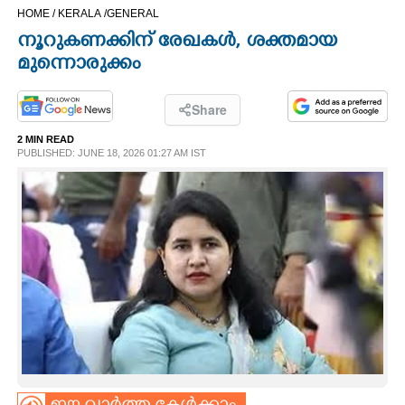
HOME /
KERALA /
GENERAL
CINEMA
നൂറുകണക്കിന് രേഖകൾ, ശക്തമായ
മുന്നൊരുക്കം
OPINION
Share
PHOTOS
2 MIN READ
PUBLISHED: JUNE 18, 2026 01:27 AM IST
LIFESTYLE
SPIRITUAL
INFO+
ART
ASTRO