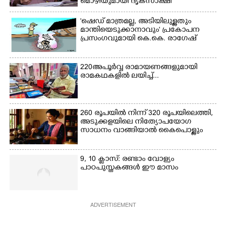
മൊഴിയുമായി ദൃക്‌സാക്ഷി
'ഷെഡ് മാത്രമല്ല, അടിയിലുള്ളതും
മാന്തിയെടുക്കാനാവും' പ്രകോപന
പ്രസംഗവുമായി കെ.കെ. രാഗേഷ്
220 അപൂർവ്വ രാമായണങ്ങളുമായി
രാമകഥകളിൽ ലയിച്ച്...
260 രൂപയിൽ നിന്ന് 320 രൂപയിലെത്തി,
അടുക്കളയിലെ നിത്യോപയോഗ
സാധനം വാങ്ങിയാൽ കൈപൊള്ളും
9, 10 ക്ലാസ്: രണ്ടാം വോള്യം
പാഠപുസ്തകങ്ങൾ ഈ മാസം
ADVERTISEMENT