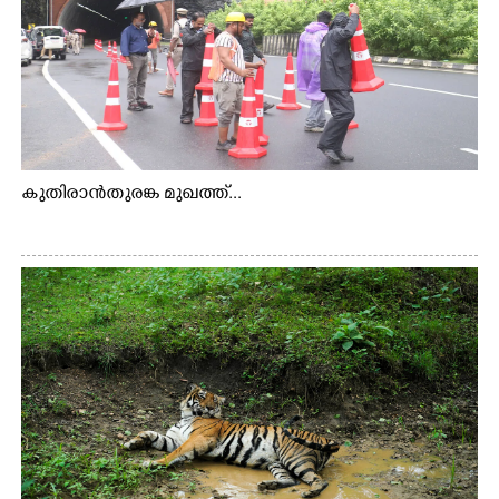
കുതിരാൻതുരങ്ക മുഖത്ത്...