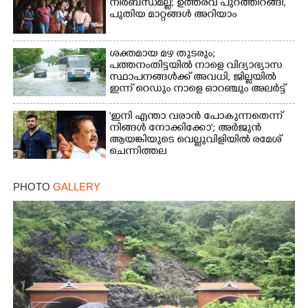
നിർബന്ധമല്ല; ഉത്തരവ് പുറത്തിറങ്ങി,
പുതിയ മാറ്റങ്ങൾ അറിയാം
ശക്തമായ മഴ തുടരും;
പത്തനംതിട്ടയിൽ നാളെ വിദ്യാഭ്യാസ
സ്ഥാപനങ്ങൾക്ക് അവധി,​ ജില്ലയിൽ
ഇന്ന് റെ‌ഡും നാളെ ഓറഞ്ചും അലർട്ട്
'ഇനി എന്താ വരാൻ പോകുന്നതെന്ന്
നിങ്ങൾ നോക്കിക്കോ'; അർജുൻ
ആയങ്കിയുടെ വെല്ലുവിളിയിൽ രമേശ്
ചെന്നിത്തല
PHOTO
GALLERY