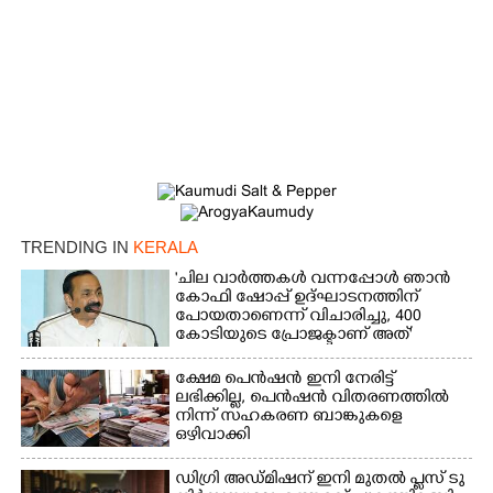
TRENDING IN
KERALA
'ചില വാർത്തകൾ വന്നപ്പോൾ ഞാൻ
കോഫി ഷോപ്പ് ഉദ്ഘാടനത്തിന്
പോയതാണെന്ന് വിചാരിച്ചു, 400
കോടിയുടെ പ്രോജക്ടാണ് അത്'
ക്ഷേമ പെൻഷൻ ഇനി നേരിട്ട്
ലഭിക്കില്ല,​ പെൻഷൻ വിതരണത്തിൽ
നിന്ന് സഹകരണ ബാങ്കുകളെ
ഒഴിവാക്കി
ഡിഗ്രി അഡ്മിഷന് ഇനി മുതൽ പ്ലസ് ടു