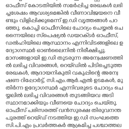
ഓ​ഫീ​സ് ​കോ​ട​തി​യി​ൽ​ ​സ​മ​ർ​പ്പി​ച്ച​ ​രേ​ഖ​ക​ൾ​ ​ല​ഭി​
ച്ച​ശേ​ഷം​ ​ആ​വ​ശ്യ​മെ​ങ്കി​ൽ​ ​വീ​ണാ​വി​ജ​യ​നെ​ ​വീ​
ണ്ടും​ ​വി​ളി​പ്പി​ക്കു​മെ​ന്ന് ​ഇ.​ഡി​ ​വൃ​ത്ത​ങ്ങ​ൾ​ ​പ​റ​
ഞ്ഞു.​ ​കൊ​ച്ചി​ ​ഓ​ഫീ​സി​ലെ​ ​ചോ​ദ്യം​ ​ചെ​യ്യ​ൽ​ ​ചെ​
ന്നൈ​യി​ലെ​ ​സ്‌​പെ​ഷ്യ​ൽ​ ​ഡ​യ​റ​ക്‌​ട​ർ​ ​ഓ​ഫീ​സ്,​ ​
ഡ​ൽ​ഹി​യി​ലെ​ ​ആ​സ്ഥാ​നം​ ​എ​ന്നി​വി​ട​ങ്ങ​ളി​ലെ​ ​ഉ​
ദ്യോ​ഗ​സ്ഥ​ർ​ ​ഓ​ൺ​ലൈ​നി​ൽ​ ​നി​രീ​ക്ഷി​ച്ചു.
മാ​സ​ങ്ങ​ളാ​യി​ ​ഇ.​ഡി​ ​തു​ട​രു​ന്ന​ ​അ​ന്വേ​ഷ​ണ​ത്തി​
ൽ​ ​ല​ഭി​ച്ച​ ​വി​വ​ര​ങ്ങ​ൾ,​ ​റെ​യ്ഡി​ൽ​ ​പി​ടി​ച്ചെ​ടു​ത്ത​ ​
രേ​ഖ​ക​ൾ,​ ​ആ​ദാ​യ​നി​കു​തി​ ​വ​കു​പ്പി​ന്റെ​ ​അ​ന്വേ​
ഷ​ണ​ ​റി​പ്പോ​ർ​ട്ട്,​ ​സി.​എം.​ആ​ർ.​എ​ൽ​ ​ഉ​ട​മ​ക​ൾ,​ ​മു​
തി​ർ​ന്ന​ ​ഉ​ദ്യോ​ഗ​സ്ഥ​ർ​ ​എ​ന്നി​വ​രു​ടെ​ ​ചോ​ദ്യം​ ​ചെ​
യ്യ​ലി​ൽ​ ​ല​ഭി​ച്ച​ ​വി​വ​ര​ങ്ങ​ൾ​ ​തു​ട​ങ്ങി​യ​വ​ ​അ​ടി​
സ്ഥാ​ന​മാ​ക്കി​യും​ ​വീ​ണ​യെ​ ​ചോ​ദ്യം​ ​ചെ​യ്‌​തു.
ഓ​ഫീ​സ് ​പ​രി​സ​ര​ത്ത് ​വ​ൻ​സു​ര​ക്ഷ​ ​തി​രു​വ​ന​ന്ത​
പു​ര​ത്ത് ​റെ​യ്ഡ് ​ന​ട​ത്തി​യ​ ​ഇ.​ഡി​ ​സം​ഘ​ത്തെ​ ​
സി.​പി.​എം​ ​പ്ര​വ​ർ​ത്ത​ക​ർ​ ​ആ​ക്ര​മി​ച്ച​ ​പ​ശ്ചാ​ത്ത​ല​