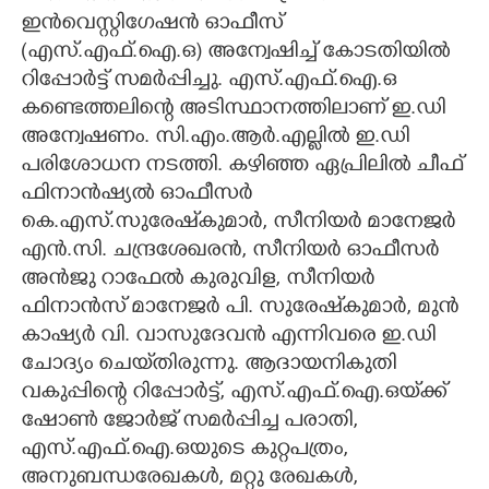
ഇൻവെസ്റ്റിഗേഷൻ ഓഫീസ്
(എസ്.എഫ്.ഐ.ഒ) അന്വേഷിച്ച് കോടതിയിൽ
റിപ്പോർട്ട് സമർപ്പിച്ചു. എസ്.എഫ്.ഐ.ഒ
കണ്ടെത്തലിന്റെ അടിസ്ഥാനത്തിലാണ് ഇ.ഡി
അന്വേഷണം. സി.എം.ആർ.എല്ലിൽ ഇ.ഡി
പരിശോധന നടത്തി. കഴിഞ്ഞ ഏപ്രിലിൽ ചീഫ്
ഫിനാൻഷ്യൽ ഓഫീസർ
കെ.എസ്.സുരേഷ്‌കുമാർ, സീനിയർ മാനേജർ
എൻ.സി. ചന്ദ്രശേഖരൻ, സീനിയർ ഓഫീസർ
അൻജു റാഫേൽ കുരുവിള, സീനിയർ
ഫിനാൻസ് മാനേജർ പി. സുരേഷ്‌കുമാർ, മുൻ
കാഷ്യർ വി. വാസുദേവൻ എന്നിവരെ ഇ.ഡി
ചോദ്യം ചെയ്‌തിരുന്നു. ആദായനികുതി
വകുപ്പിന്റെ റിപ്പോർട്ട്, എസ്.എഫ്.ഐ.ഒയ്‌ക്ക്
ഷോൺ ജോർജ് സമർപ്പിച്ച പരാതി,
എസ്.എഫ്.ഐ.ഒയുടെ കുറ്റപത്രം,
അനുബന്ധരേഖകൾ, മറ്റു രേഖകൾ,