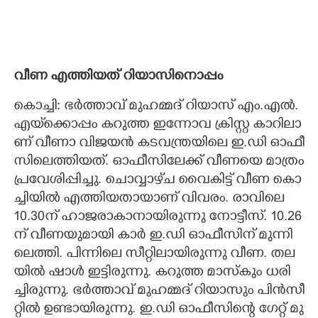
വീ​ണ​ ​എ​ത്തി​യ​ത് റി​യാ​സി​നൊ​പ്പം
കൊ​ച്ചി​:​ ​ഭ​ർ​ത്താ​വ് ​മു​ഹ​മ്മ​ദ് ​റി​യാ​സ് ​എം.​എ​ൽ.​
എ​യ്‌​ക്കൊ​പ്പം​ ​ക​റു​ത്ത​ ​ഇ​ന്നോ​വ​ ​ക്രി​സ്റ്റ​ ​കാ​റി​ലാ​
ണ് ​വീ​ണാ​ ​വി​ജ​യ​ൻ​ ​ക​ട​വ​ന്ത്ര​യി​ലെ​ ​ഇ.​ഡി​ ​ഓ​ഫീ​
സി​ലെത്തി​യ​ത്.​ ​ഓ​ഫീ​സി​ലേ​ക്ക് ​വീ​ണ​യെ​ ​മാ​ത്രം
​പ്ര​വേ​ശി​പ്പി​ച്ചു. ചൊ​വ്വാ​ഴ്‌​ച​ ​വൈ​കിട്ട്​ ​വീ​ണ​ ​കൊ​
ച്ചി​യി​ൽ​ ​എ​ത്തി​യ​താ​യാ​ണ് ​വി​വ​രം.​ ​രാ​വി​ലെ​
10.30​ന് ​ഹാ​ജ​രാ​കാ​നാ​യി​രു​ന്നു​ ​നോ​ട്ടീ​സ്. 10.26​
ന് ​വീ​ണ​യു​മാ​യി​ ​കാ​ർ​ ​ഇ.​ഡി​ ​ഓ​ഫീ​സി​ന് ​മു​ന്നി​
ലെ​ത്തി.​ ​പി​ന്നി​ലെ​ ​സീ​റ്റി​ലാ​യി​രു​ന്നു​ ​വീ​ണ.​ ​ത​ല​
യി​ൽ​ ​ഷാ​ൾ​ ​ഇ​ട്ടി​രു​ന്നു.​ ​ക​റു​ത്ത​ ​മാ​സ്കും​ ​ധ​രി​
ച്ചിരു​ന്നു.​ ​ഭ​ർ​ത്താ​വ് ​മു​ഹ​മ്മ​ദ് ​റി​യാ​സും​ ​പി​ൻ​സീ​
റ്റി​ൽ​ ​ഉ​ണ്ടാ​യി​രു​ന്നു. ഇ.​ഡി​ ​ഓ​ഫീ​സി​ന്റെ​ ​ഗേ​റ്റ് ​മു​