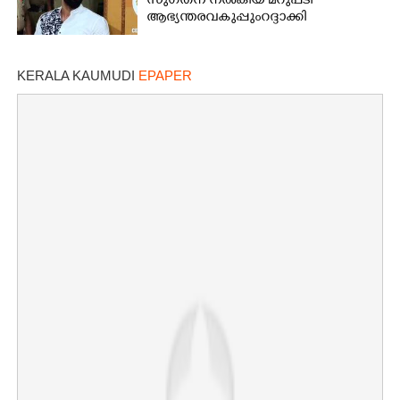
സുഗതന് നൽകിയ മറുപടി
ആഭ്യന്തരവകുപ്പും റദ്ദാക്കി
KERALA KAUMUDI
EPAPER