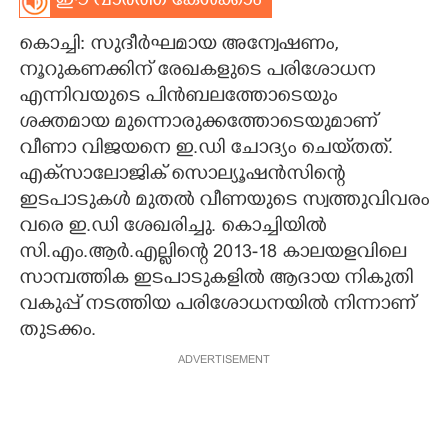
ഈ വാർത്ത കേൾക്കാം
CARTOONS
കൊച്ചി: സുദീർഘമായ അന്വേഷണം,
നൂറുകണക്കിന് രേഖകളുടെ പരിശോധന
LITERATURE
എന്നിവയുടെ പിൻബലത്തോടെയും
ശക്തമായ മുന്നൊരുക്കത്തോടെയുമാണ്
വീണാ വിജയനെ ഇ.ഡി ചോദ്യം ചെയ്‌തത്.
ZOOM
എക്‌സാലോജിക് സൊല്യൂഷൻസിന്റെ
ഇടപാടുകൾ മുതൽ വീണയുടെ സ്വത്തുവിവരം
CONTACT US
വരെ ഇ.ഡി ശേഖരിച്ചു. കൊച്ചിയിൽ
സി.എം.ആർ.എല്ലിന്റെ 2013-18 കാലയളവിലെ
സാമ്പത്തിക ഇടപാടുകളിൽ ആദായ നികുതി
വകുപ്പ് നടത്തിയ പരിശോധനയിൽ നിന്നാണ്
തുടക്കം.
ADVERTISEMENT