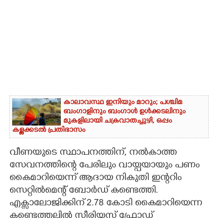
കാലാവസ്ഥ ഇനിയും മാറും; പശ്ചിമ
ബംഗാളിനും ബംഗാൾ ഉൾക്കടലിനും
മുകളിലായി ചക്രവാതച്ചുഴി, ഒപ്പം
കള്ളക്കടൽ പ്രതിഭാസം
വീണയുടെ സ്ഥാപനത്തിന്, നൽകാത്ത
സേവനത്തിന്റെ പേരിലും വായ്പയായും പണം
കൈമാറിയെന്ന് ആദായ നികുതി ഇന്ററിം
സെറ്റിൽമെന്റ് ബോർഡ് കണ്ടെത്തി.
എക്സാലോജിക്കിന് 2.78 കോടി കൈമാറിയെന്ന
കണ്ടെത്തലിൽ സീരിയസ് ഫ്രോഡ്