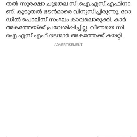
ത​ൽ​ ​സു​ര​ക്ഷാ​ ​ചു​മ​ത​ല​ ​സി.​ഐ.​എ​സ്.​എ​ഫി​നാ​
ണ്.​ ​കൂ​ടു​ത​ൽ​ ​ഭ​ട​ൻ​മാ​രെ​ ​വി​ന്യ​സി​ച്ചി​രു​ന്നു.​ ​റോ​
ഡി​ൽ​ ​പൊ​ലീ​സ് ​സം​ഘം​ ​കാ​വ​ലൊ​രു​ക്കി. കാ​ർ​ ​
അ​ക​ത്തേ​യ്‌​ക്ക് ​പ്ര​വേ​ശി​പ്പി​ച്ചി​ല്ല.​ ​വീ​ണ​യെ​ ​സി.​
ഐ.​എ​സ്.​എ​ഫ് ​ഭ​ട​ന്മാ​ർ​ ​അ​ക​ത്തേ​ക്ക് ​ക​യ​റ്റി.​ ​
ADVERTISEMENT