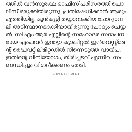
ത്തി​ൽ​ ​വ​ൻ​സു​ര​ക്ഷ​ ​ഓ​ഫീ​സ് ​പ​രി​സ​ര​ത്ത് ​പൊ​
ലീ​സ് ​ഒ​രു​ക്കി​യി​രു​ന്നു.​ ​പ്ര​തി​ഷേ​ധി​ക്കാ​ൻ​ ​ആ​രും​
​എ​ത്തി​യി​ല്ല.​ ​മു​ൻ​കൂ​ട്ടി​ ​ത​യ്യാ​റാ​ക്കി​യ​ ​ചോ​ദ്യാ​വ​
ലി​ ​അ​ടി​സ്ഥാ​ന​മാ​ക്കി​യാ​യി​രു​ന്നു​ ​ചോ​ദ്യം​ ​ചെ​യ്യ​
ൽ.​ ​സി.​എം.​ആ​ർ.​എ​ല്ലി​ന്റെ​ ​സ​ഹോ​ദ​ര​ ​സ്ഥാ​പ​ന​
മാ​യ​ ​എം​പ​വ​ർ​ ​ഇ​ന്ത്യാ​ ​ക്യാ​പ്പി​റ്റ​ൽ​ ​ഇ​ൻ​വെ​സ്റ്റ്മെ​
ന്റ് ​പ്രൈ​വ​റ്റ് ​ലി​മി​റ്റ​ഡി​ൽ​ ​നി​ന്നെ​ടു​ത്ത​ ​വാ​യ്‌​പ,​ ​
ഇ​തി​ന്റെ​ ​വി​നി​യോ​ഗം,​ ​തി​രി​ച്ച​‌​ട​വ് ​എ​ന്നി​വ​ ​സം​
ബ​ന്ധി​ച്ചും​ ​വി​ശ​ദീ​ക​ര​ണം​ ​തേ​ടി.
ADVERTISEMENT