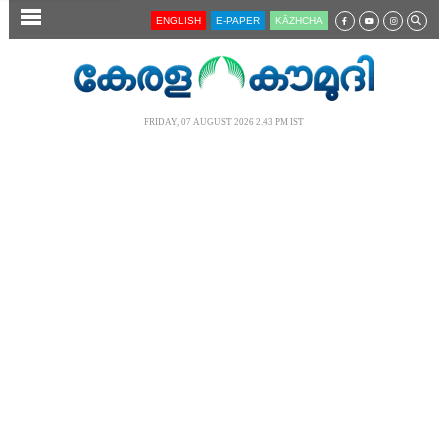
SECTIONS
ENGLISH
E-PAPER
KĀZHCHA
HOME
LATEST
FRIDAY, 07 AUGUST 2026 2.43 PM IST
AUDIO
NOTIFIED NEWS
POLL
KERALA
LOCAL
NEWS 360
CASE DIARY