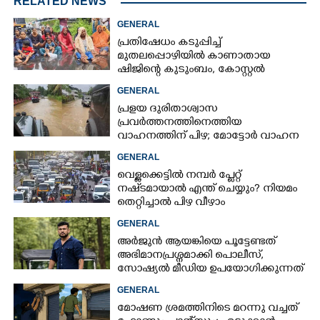
RELATED NEWS
GENERAL
പ്രതിഷേധം കടുപ്പിച്ച്
മുതലപ്പൊഴിയിൽ കാണാതായ
ഷിജിന്റെ കുടുംബം, കോസ്റ്റൽ
പൊലീസ് സ്റ്റേഷനുമുന്നിൽ
GENERAL
കുത്തിയിരിക്കുന്നു
പ്രളയ ദുരിതാശ്വാസ
പ്രവർത്തനത്തിനെത്തിയ
വാഹനത്തിന് പിഴ; മോട്ടോർ വാഹന
വകുപ്പ് ഉദ്യോഗസ്ഥന് സസ്പെൻഷൻ
GENERAL
വെള്ളക്കെട്ടിൽ നമ്പർ പ്ലേറ്റ്
നഷ്‌ടമായാൽ എന്ത് ചെയ്യും? നിയമം
തെറ്റിച്ചാൽ പിഴ വീഴാം
GENERAL
അർജുൻ ആയങ്കിയെ പൂട്ടേണ്ടത്
അഭിമാനപ്രശ്നമാക്കി പൊലീസ്,
സാേഷ്യൽ മീഡിയ ഉപയോഗിക്കുന്നത്
മറ്റൊരാളെന്ന് സംശയം
GENERAL
മോഷണ ശ്രമത്തിനിടെ മറന്നു വച്ചത്