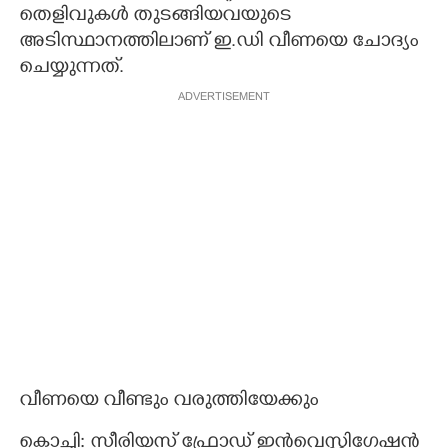
തെളിവുകൾ തുടങ്ങിയവയുടെ
അടിസ്ഥാനത്തിലാണ് ഇ.ഡി വീണയെ ചോദ്യം
ചെയ്യുന്നത്.
ADVERTISEMENT
വീ​ണ​യെ​ ​വീ​ണ്ടും​ ​വ​രു​ത്തി​യേ​ക്കും
കൊ​ച്ചി​:​ ​സീ​രി​യ​സ് ​ഫ്രോ​ഡ് ​ഇ​ൻ​വെ​സ്റ്റി​ഗേ​ഷ​ൻ​ ​