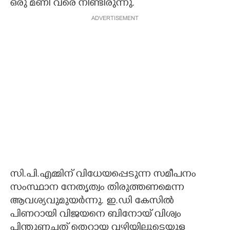
ഒരു മണി വരെ നീണ്ടിരുന്നു.
ADVERTISEMENT
സി.പി.എമ്മിന് വിധേയപ്പെടുന്ന സമീപനം
സംസ്ഥാന നേതൃത്വം തിരുത്തണമെന്ന
ആവശ്യവുമുയർന്നു. ഇ.ഡി കേസിൽ
പിണറായി വിജയനെ ബിനോയ് വിശ്വം
പിന്തുണച്ചത് തെറ്റായ വഴിയിലൂടെയുള്ള