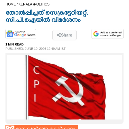
HOME /
KERALA /
POLITICS
CINEMA
തോൽപ്പിച്ചത് സെക്രട്ടേറിയറ്റ്,​
സി.പി.ഐയിൽ വിമർശനം
OPINION
Share
PHOTOS
1 MIN READ
PUBLISHED: JUNE 10, 2026 12:49 AM IST
LIFESTYLE
SPIRITUAL
INFO+
ART
ASTRO