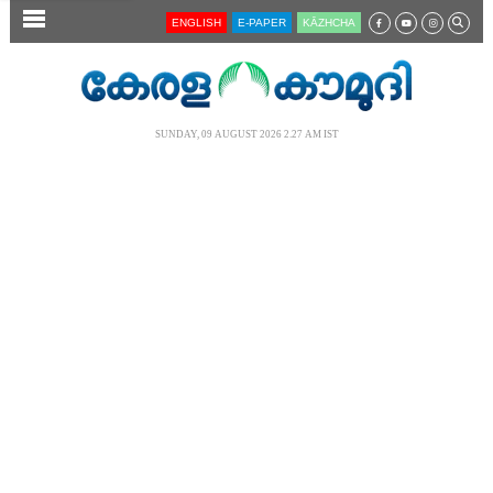
SECTIONS
ENGLISH
E-PAPER
KĀZHCHA
HOME
LATEST
SUNDAY, 09 AUGUST 2026 2.27 AM IST
AUDIO
NOTIFIED NEWS
POLL
KERALA
LOCAL
NEWS 360
CASE DIARY