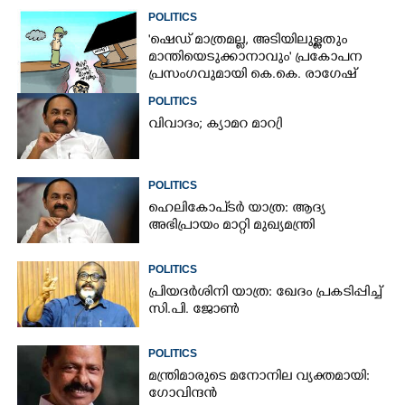
POLITICS
'ഷെഡ് മാത്രമല്ല, അടിയിലുള്ളതും
മാന്തിയെടുക്കാനാവും' പ്രകോപന
പ്രസംഗവുമായി കെ.കെ. രാഗേഷ്
POLITICS
വിവാദം; ക്യാമറ മാറ്രി
POLITICS
ഹെലികോപ്ടർ യാത്ര: ആദ്യ
അഭിപ്രായം മാറ്റി മുഖ്യമന്ത്രി
POLITICS
പ്രിയദർശിനി യാത്ര: ഖേദം പ്രകടിപ്പിച്ച്
സി.പി. ജോൺ
POLITICS
മന്ത്രിമാരുടെ മനോനില വ്യക്തമായി:
ഗോവിന്ദൻ