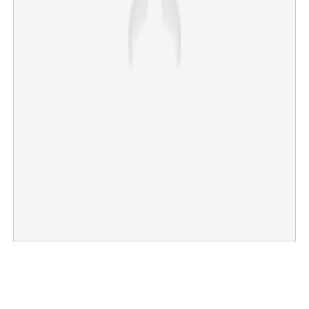
×
Share this link
Copy Link