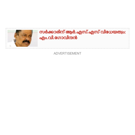
സർക്കാരിന് ആർ.എസ്‌.എസ്‌ വിധേയത്വം:
എം.വി.ഗോവിന്ദൻ
ADVERTISEMENT