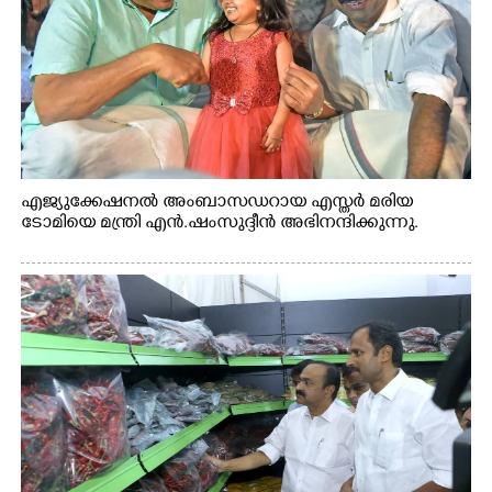
എജ്യുക്കേഷനൽ അംബാസഡറായ എസ്തർ മരിയ
ടോമിയെ മന്ത്രി എൻ.ഷംസുദ്ദീൻ അഭിനന്ദിക്കുന്നു.