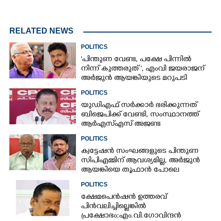
RELATED NEWS
POLITICS
"പിന്തുണ വേണ്ട,​ പക്ഷേ പിന്നിൽ
നിന്ന് കുത്തരുത് ", എംവി ജയരാജന്
അർജുൻ ആയങ്കിയുടെ മറുപടി
POLITICS
യുഡിഎഫ് സർക്കാർ ഭരിക്കുന്നത്
ബിജെപിക്ക് വേണ്ടി,​ സംസ്ഥാനത്ത്
ആർഎസ്എസ് അജണ്ട
നടപ്പാക്കുന്നെന്ന് എം വി ഗോവിന്ദൻ
POLITICS
ക്വട്ടേഷൻ സംഘങ്ങളുടെ പിന്തുണ
സിപിഎമ്മിന് ആവശ്യമില്ല, അർജുൻ
ആയങ്കിയെ തൂഫാൻ പോലെ
തൂക്കണമെന്ന് എം വി ജയരാജൻ
POLITICS
ക്ഷേമപെൻഷൻ ഉത്തരവ്
പിൻവലിച്ചില്ലെങ്കിൽ
പ്രക്ഷോഭം:എം.വി.ഗോവിന്ദൻ