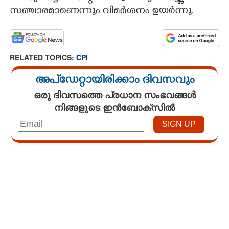
സഞ്ചാരമാണെന്നും വിമർശനം ഉയർന്നു.
RELATED TOPICS:
CPI
അപ്ഡേറ്റായിരിക്കാം ദിവസവും
ഒരു ദിവസത്തെ പ്രധാന സംഭവങ്ങൾ
നിങ്ങളുടെ ഇൻബോക്സിൽ
Loaded
:
4.68%
/
Mute