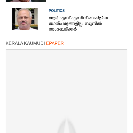
POLITICS
ആർ.എസ്.എസിന് രാഷ്ട്രീയ
താത്പര്യങ്ങളില്ല: സുനിൽ
അംബേദ്ക്കർ
KERALA KAUMUDI
EPAPER