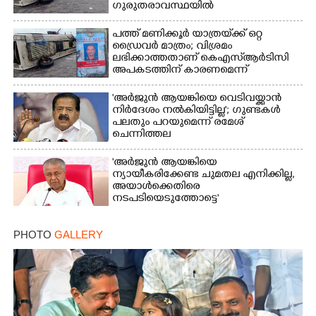
ഗുരുതരാവസ്ഥയിൽ
പത്ത് മണിക്കൂർ യാത്രയ്‌ക്ക് ഒറ്റ
ഡ്രൈവർ മാത്രം; വിശ്രമം
ലഭിക്കാത്തതാണ് കെഎസ്‌ആർടിസി
അപകടത്തിന് കാരണമെന്ന്
വിമർശനം
'അർജുൻ ആയങ്കിയെ വെടിവയ്ക്കാൻ
നിർദേശം നൽകിയിട്ടില്ല'; ഗുണ്ടകൾ
പലതും പറയുമെന്ന് രമേശ്
ചെന്നിത്തല
'അർജുൻ ആയങ്കിയെ
ന്യായീകരിക്കേണ്ട ചുമതല എനിക്കില്ല,
അയാൾക്കെതിരെ
നടപടിയെടുത്തോട്ടെ'
PHOTO
GALLERY