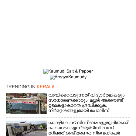
TRENDING IN
KERALA
വഞ്ചിക്കപ്പെടുന്നത് വിദ്യാർത്ഥികളും
സാധാരണക്കാരും; മ്യൂൾ അക്കൗണ്ട്
ഉടമകളാകാതെ ശ്രദ്ധിക്കുക,
നിർദ്ദേശങ്ങളുമായി പൊലീസ്
കോഴിക്കോട് നിന്ന് ബംഗളൂരുവിലേക്ക്
പോയ കെഎസ്‌ആർടിസി ബസ്
മറിഞ്ഞ് രണ്ട് മരണം; നിരവധിപേർ