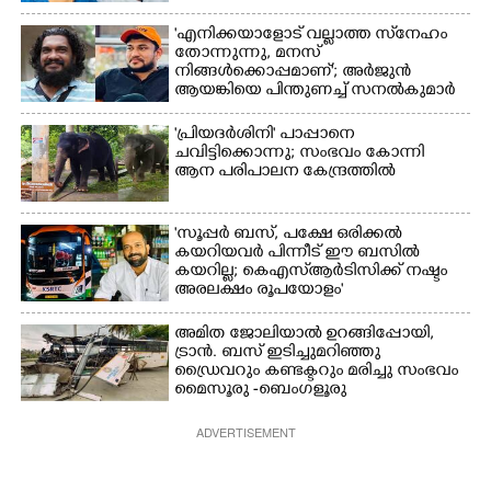
'എനിക്കയാളോട് വല്ലാത്ത സ്‌നേഹം
തോന്നുന്നു, മനസ്
നിങ്ങൾക്കൊപ്പമാണ്'; അർജുൻ
ആയങ്കിയെ പിന്തുണച്ച് സനൽകുമാർ
'പ്രിയദർശിനി' പാപ്പാനെ
ചവിട്ടിക്കൊന്നു; സംഭവം കോന്നി
ആന പരിപാലന കേന്ദ്രത്തിൽ
'സൂപ്പർ ബസ്, പക്ഷേ ഒരിക്കൽ
കയറിയവർ പിന്നീട് ഈ ബസിൽ
കയറില്ല; കെഎസ്ആർടിസിക്ക് നഷ്ടം
അരലക്ഷം രൂപയോളം'
അമിത ജോലിയാൽ ഉറങ്ങിപ്പോയി,
ട്രാൻ. ബസ് ഇടിച്ചുമറിഞ്ഞു
ഡ്രൈവറും കണ്ടക്ടറും മരിച്ചു സംഭവം
മൈസൂരു -ബെംഗളൂരു
ദേശീയപാതയിൽ 20 പേർക്ക് പരിക്ക്,
നാലു പേരുടെ നില ഗുരുതരം
ADVERTISEMENT