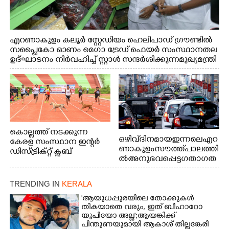
എറണാകുളം കലൂർ സ്റ്റേഡിയം ഹെലിപാഡ് ഗ്രൗണ്ടിൽ
സപ്ളൈകോ ഓണം മെഗാ ട്രേഡ് ഫെയർ സംസ്ഥാനതല
ഉദ്ഘാടനം നിർവഹിച്ച് സ്റ്റാൾ സന്ദർശിക്കുന്ന മുഖ്യമന്ത്രി
വി.ഡി. സതീശൻ. മന്ത്രി അനൂപ് ജേക്കബ് സമീപം
കൊല്ലത്ത് നടക്കുന്ന
ഒഴിവ് ദിനമായ ഇന്നലെ എറ
കേരള സംസ്ഥാന ഇന്റർ
ണാകുളം സൗത്ത് പാലത്തി
ഡിസ്ട്രിക്റ്റ് ക്ലബ്
ൽ അനുഭവപ്പെട്ട ഗതാഗത
അത്‌ലറ്റിക്
ക്കുരുക്ക്
ചാമ്പ്യൻഷിപ്പിൽ അണ്ടർ
20 ആൺകുട്ടികളുടെ 200
TRENDING IN
KERALA
മീറ്റർ ഓട്ടം ഫൈനൽ
'ആയുധപ്പുരയിലെ തോക്കുകൾ
മത്സരത്തിനിടെ സിന്തറ്റിക്
തികയാതെ വരും, ഇത് ബീഹാറോ
ട്രാക്കിന് കുറുകെ ഓടുന്ന
യുപിയോ അല്ല';ആയങ്കിക്ക്
നായകൾ.
പിന്തുണയുമായി ആകാശ് തില്ലങ്കേരി