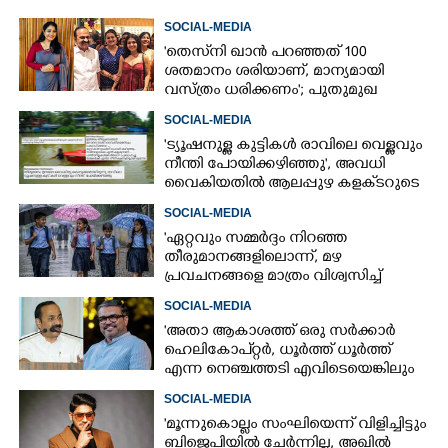
SOCIAL-MEDIA
'തെസ്‌നി ഖാൻ പറഞ്ഞത് 100
ശതമാനം ശരിയാണ്, മാന്യമായി
വസ്ത്രം ധരിക്കണം'; പുതുമുഖ
നടിക്കെതിരെ രൂക്ഷ വിമർശനം
SOCIAL-MEDIA
'ട്യൂഷനുള്ള കുട്ടികൾ രാവിലെ വെള്ളവും
നീന്തി പോയിക്കഴിഞ്ഞു', അവധി
വൈകിയതിൽ ആലപ്പുഴ കളക്‌ടറുടെ
പേജിൽ രൂക്ഷ വിമർശനം
SOCIAL-MEDIA
"ഏറ്റവും സമ്മർദ്ദം നിറഞ്ഞ
തീരുമാനങ്ങളിലൊന്ന്,​ മഴ
പ്രവചനങ്ങളെ മാത്രം വിശ്വസിച്ച്
അവധി പ്രഖ്യാപിക്കാൻ കഴിയില്ല"
SOCIAL-MEDIA
'അതാ ആകാശത്ത് ഒരു സർക്കാർ
ഹെലികോപ്റ്റർ, ധൂർത്ത് ധൂർത്ത്
എന്ന നെഞ്ചത്തടി എവിടെയെങ്കിലും
കേട്ടോ?'
SOCIAL-MEDIA
'മൂന്നുകൊല്ലം സംഘിയെന്ന് വിളിച്ചിട്ടും
ബിജെപിയിൽ ചേർന്നില്ല, അഖിൽ