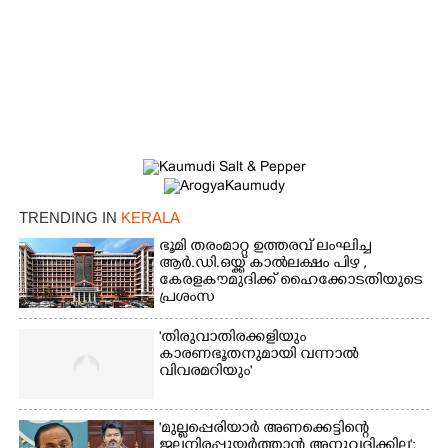
TRENDING IN
KERALA
ഭൂമി തരംമാറ്റ ഉത്തരവ് ലംഘിച്ച
ആർ.ഡി.ഒയ്ക്ക് കാൽലക്ഷം പിഴ ,​
കേരളകൗമുദിക്ക് ഹൈക്കോടതിയുടെ
പ്രശംസ
'തിരുവാതിരക്കളിയും
കാരണഭൂതനുമായി വന്നാൽ
വിവരമറിയും '
'മുല്ലപ്പെരിയാർ അണക്കെട്ടിന്റെ
ജലനിരപ്പുയർത്താൻ അനുവദിക്കില്ല';