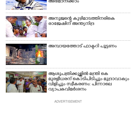
അഭിമാനിക്കാം
അനുജന്റെ കുഴിമാടത്തിനരികെ
രാജേഷിന് അന്ത്യനിദ്ര
അമ്പായത്തോട് ഫാക്ടറി പൂട്ടണം
ആശുപത്രിക്കുള്ളിൽ മന്ത്രി കെ
മുരളീധരന് കൊടിപിടിച്ചും മുദ്രാവാക്യം
വിളിച്ചും സ്വീകരണം: പിന്നാലെ
വ്യാപകവിമർശനം
ADVERTISEMENT