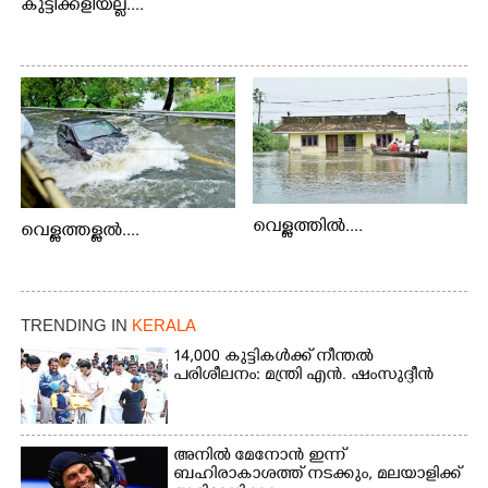
കുട്ടിക്കളിയല്ല....
വെള്ളത്തിൽ....
വെള്ളത്തള്ളൽ....
TRENDING IN
KERALA
14,000 കുട്ടികൾക്ക് നീന്തൽ
പരിശീലനം: മന്ത്രി എൻ. ഷംസുദ്ദീൻ
അനിൽ മേനോൻ ഇന്ന്
ബഹിരാകാശത്ത് നടക്കും, മലയാളിക്ക്