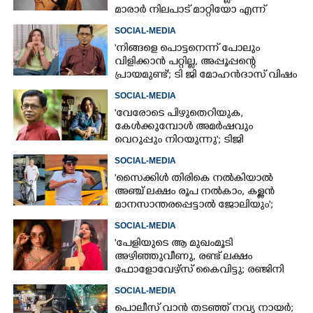
മാരാർ നിലപാട് മാറ്റിയോ എന്ന്
ചിന്തിച്ചാൽ മനസിലാകും'
SOCIAL-MEDIA
'നിങ്ങളെ പൊട്ടനെന്ന് പോലും
വിളിക്കാൻ പറ്റില്ല, അപ്പൂപ്പന്റെ
പ്രായമുണ്ട്'; ടി ജി മോഹൻദാസ് വിഷം
തുപ്പുന്ന മനുഷ്യനെന്ന് രഞ്ജിനി
SOCIAL-MEDIA
'വേരോടെ പിഴുതെറിയുക,
കേൾക്കുമ്പോൾ അമർഷവും
വെറുപ്പും നിറയുന്നു'; ടിജി
മോഹൻദാസിനെതിരെ അഞ്ജലി
SOCIAL-MEDIA
മേനോൻ
'സൈക്കിൾ തിരികെ നൽകിയാൽ
അഞ്ച് ലക്ഷം രൂപ നൽകാം, കള്ളൻ
മാനസാന്തരപ്പെട്ടാൽ ജോലിയും';
വാഗ്ദാനവുമായി ബോച്ചെ
SOCIAL-MEDIA
'പേളിയുടെ ആ മുഖംമൂടി
അഴിഞ്ഞുവീണു, രണ്ട് ലക്ഷം
ഫോളോവേഴ്സ് കൈവിട്ടു; രഞ്ജിനി
ഹരിദാസ് ഒരു നിലപാടാണ്'; വൈറൽ
SOCIAL-MEDIA
കുറിപ്പ്
പൊലീസ് വാൻ തടഞ്ഞ് നവ്യ നായർ;