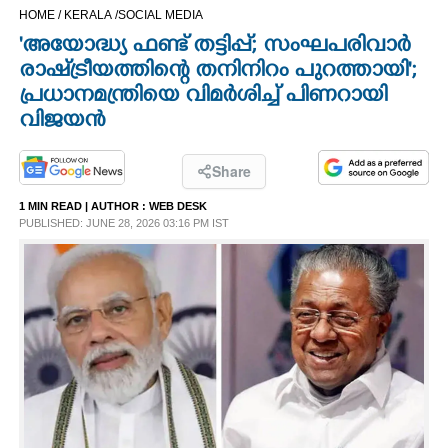
HOME /
KERALA /
SOCIAL MEDIA
CINEMA
'അയോദ്ധ്യ ഫണ്ട് തട്ടിപ്പ്; സംഘപരിവാർ
രാഷ്‌ട്രീയത്തിന്റെ തനിനിറം പുറത്തായി';
OPINION
പ്രധാനമന്ത്രിയെ വിമർശിച്ച് പിണറായി
വിജയൻ
PHOTOS
Share
LIFESTYLE
1 MIN READ
| AUTHOR :
WEB DESK
PUBLISHED: JUNE 28, 2026 03:16 PM IST
SPIRITUAL
INFO+
ART
ASTRO