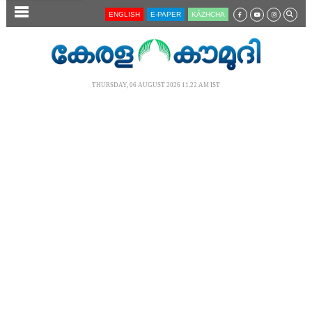
SECTIONS
ENGLISH
E-PAPER
KĀZHCHA
HOME
LATEST
THURSDAY, 06 AUGUST 2026 11.22 AM IST
AUDIO
NOTIFIED NEWS
POLL
KERALA
LOCAL
NEWS 360
CASE DIARY