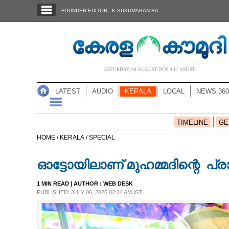
SECTIONS
FOUNDER EDITOR : K SUKUMARAN BA
HOME
LATEST
AUDIO
SATURDAY, 08 AUGUST 2026 4.11 AM IST
NOTIFIED NEWS
LATEST
AUDIO
KERALA
LOCAL
NEWS 360
POLL
KERALA
TIMELINE
GE
HOME /
KERALA /
SPECIAL
LOCAL
ഓട്ടോയിലാണ് മുഹമ്മദിന്റെ പ
NEWS 360
1 MIN READ
| AUTHOR :
WEB DESK
PUBLISHED: JULY 06, 2026 02:24 AM IST
CASE DIARY