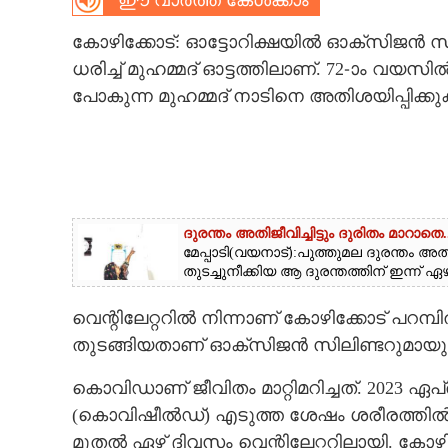
ഈ വാർത്ത കേൾക്കാം
CARTOONS
കോഴിക്കോട്: ഓട്ടോറിക്ഷയിൽ ഓക്‌സിജൻ സ
ധരിച്ച് മുഹമ്മദ് ഓട്ടത്തിലാണ്. 72-ാം വയ
LITERATURE
പോകുന്ന മുഹമ്മദ് നാടിനെ അതിശയിപ്പിക്ക
ZOOM
CONTACT US
ദുരന്തം അതിജീവിച്ചിട്ടും ദുരിതം മാറാതെ..
മേപ്പാടി(വയനാട്):പുത്തുമല ദുരന്തം അത
തുടച്ചുനീക്കിയ ആ ദുരന്തത്തിന് ഇന്ന് ഏഴു
വെന്റിലേറ്ററിൽ നിന്നാണ് കോഴിക്കോട് പറമ്
തുടങ്ങിയതാണ് ഓക്സിജൻ സിലിണ്ടറുമായു
കൊവിഡാണ് ജീവിതം മാറ്റിമറിച്ചത്. 2023
(കൊവിഷീൽഡ്) എടുത്ത ശേഷം ശരീരത്തിൽ 
മുതൽ ഏഴ് ദിവസം വെന്റിലേറ്ററിലായി. കോ