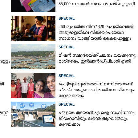
85,000 സൗജന്യ റേഷൻകാർ കുടുങ്ങി
SPECIAL
Copy Link
260 രൂപയിൽ നിന്ന് 320 രൂപയിലെത്തി,
ട്ടോയിലാണ് മുഹമ്മദിന്റെ പ്രാണവായു
അടുക്കളയിലെ നിത്യോപയോഗ
സാധനം വാങ്ങിയാൽ കൈപൊള്ളും
SPECIAL
മിഷൻ സമുദ്ര‌യ്ക്ക് ചലനം വയ്ക്കുന്നു;
െള്ളം
മാരിടൈം, ഇൻലാൻഡ് പ്ലാൻ ഉടൻ
SPECIAL
യി
പെട്ടിമുടി ദുരന്തത്തിന് ഇന്ന് ആറാണ്ട്:
പ്രതീക്ഷയുടെ തളിരായി ഗോപികയും
ഹേമലതയും
SPECIAL
ണ്ണ്
പ്രളയം തടയാൻ എ.ഐ സംവിധാനം:
ജീവഹാനിയും ദുരന്ത ആഘാതവും
കുറയ്ക്കാം