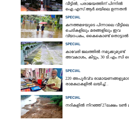
വീട്ടിൽ,​ പരാജയത്തിന് പിന്നിൽ
ഐ.എസ്.ആർ.ഒയിലെ ഉന്നതൻ
SPECIAL
കനത്തമഴയുടെ പിന്നാലെ വീട്ടിലെ
ഓ
ചെടികളിലും മരങ്ങളിലും ഇവ
വ്യാപകം, കൈകൊണ്ട് തൊട്ടാൽ
രോഗമുറപ്പ്
SPECIAL
കാവേരി ജലത്തിൽ നമുക്കുമുണ്ട്
അവകാശം, കിട്ടും, 30 ടി.എം.സി വ
SPECIAL
220 അപൂർവ്വ രാമായണങ്ങളുമാ
രാമകഥകളിൽ ലയിച്ച്...
SPECIAL
നദികളിൽ നിറഞ്ഞ് 27ലക്ഷം ടൺ മ