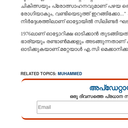
ചികിത്സയും പ്രോത്സാഹനവുമാണ് പഴയ തൊ
രോഗിയാകും, വണ്ടിയെടുത്ത് ഇറങ്ങിക്കോ..." 
നിർദ്ദേശത്തിലാണ് ഓട്ടോയിൽ സിലിണ്ടർ ഘടിപ്
1976ലാണ് ഓട്ടോറിക്ഷ ഓടിക്കാൻ തുടങ്ങിയത്.
ഭാര്യയും രണ്ടാൺമക്കളും അടങ്ങുന്നതാണ് 
ഓടിക്കുകയാണ്.മറ്റേയാൾ എ.സി മെക്കാനിക്ക
RELATED TOPICS:
MUHAMMED
അപ്ഡേറ്റാ
ഒരു ദിവസത്തെ പ്രധാന
Loaded
:
3.58%