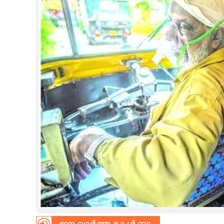
CINEMA
OPINION
PHOTOS
LIFESTYLE
SPIRITUAL
INFO+
ART
ASTRO