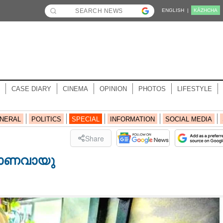
ENGLISH |
KĀZHCHA
CASE DIARY
CINEMA
OPINION
PHOTOS
LIFESTYLE
NERAL
POLITICS
SPECIAL
INFORMATION
SOCIAL MEDIA
Share
്രാണവായു