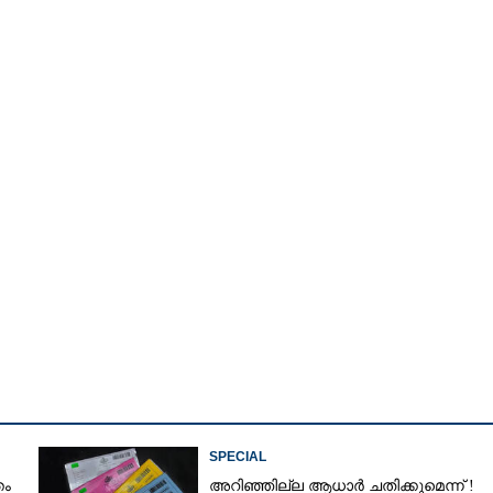
Watch More
Share this link
SPECIAL
തം
അറിഞ്ഞില്ല ആധാർ ചതിക്കുമെന്ന് !