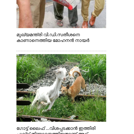
മുഖ്യമന്ത്രി വി.ഡി.സതീശനെ
കാണാനെത്തിയ മോഹനൻ നായർ
ഗോട്ട് ലൈഫ് ...വിശപ്പടക്കാൻ ഇത്തിരി