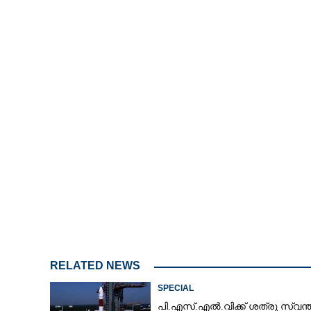
/
Unmute
RELATED NEWS
SPECIAL
പി.എസ്.എൽ.വിക്ക് ശത്രു സ്വന്