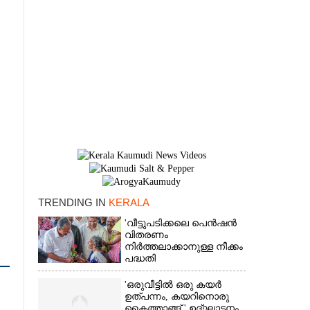
TRENDING IN
KERALA
'വീട്ടുപടിക്കലെ പെൻഷൻ
വിതരണം
×
നിർത്തലാക്കാനുള്ള നീക്കം
പദ്ധതി
അവസാനിപ്പിക്കാനുള്ള
യുഡിഎഫ് അജണ്ടയുടെ
'ഒരുവീട്ടിൽ ഒരു കയർ
ആദ്യപടി'
ഉത്പന്നം, കയറിനൊരു
കൈത്താങ്ങ് ' ഉദ്ഘാടനം