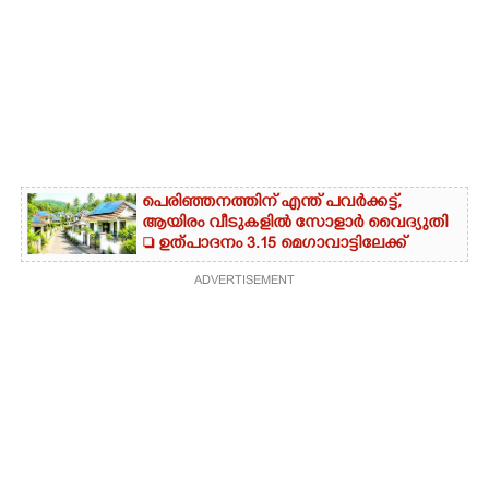
പെരിഞ്ഞനത്തിന് എന്ത് പവർക്കട്ട്,​
ആയിരം വീടുകളിൽ സോളാർ വൈദ്യുതി
 ഉത്പാദനം 3.15 മെഗാവാട്ടിലേക്ക്
ADVERTISEMENT