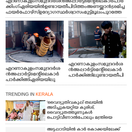
എറണാകുളം സമുദ്ര ദർശൻ അപ്പാർട്ട്മെന്റിലെ കാർ പാർ
ക്കിംഗ് ഏരിയയിൽ ഉണ്ടായ തീപിടിത്തം അണയ്ക്കാൻ ശ്രമിച്ച
ഫയർഫോഴ്സ് ഉദ്യോഗസ്ഥർ ശ്വാസം മുട്ട് മൂലം പുറത്തേ
ക്കിറങ്ങി മുഖം കഴുകുന്നു
എറണാകുളം സമുദ്ര ദർശ
എറണാകുളം സമുദ്ര ദർശ
ൻ അപ്പാർട്ട്മെന്റിലെ കാർ
ൻ അപ്പാർട്ട്മെന്റിലെ കാർ
പാർക്കിങ്ങിലുണ്ടായ തീപി
പാർക്കിങ്ങ് ഏരിയയിലു
ടിത്തം മൂലമുണ്ടായ പുക
ണ്ടായ തീപിടിത്തം അണ
കാരണം സമീപത്ത് കൂടി
യ്ക്കാൻ ശ്രമിക്കുന്ന ഫയർ
മൂക്ക് പൊത്തി പോകുന്ന
TRENDING IN
KERALA
ഫോഴ്സ് ഉദ്യോഗസ്ഥർ
കുട്ടി
'വൈദ്യുതിവകുപ്പ് തലയിൽ
അടിച്ചുകയറ്റിയ കുരിശ്‌,
വൈദ്യുതത്തൂണുകൾ
പൊട്ടിവീണാൽപോലും മന്ത്രിയെ
വിളിക്കുന്ന കാലമാണിത്'
അട്ടപ്പാടിയിൽ കാർ കൊക്കയിലേക്ക്