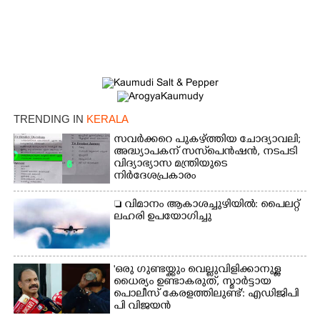
TRENDING IN
KERALA
സവർക്കറെ പുകഴ്ത്തിയ ചോദ്യാവലി;
അദ്ധ്യാപകന് സസ്‌പെൻഷൻ, നടപടി
വിദ്യാഭ്യാസ മന്ത്രിയുടെ
നിർദേശപ്രകാരം
 വിമാനം ആകാശച്ചുഴിയിൽ: പൈലറ്റ്
ലഹരി ഉപയോഗിച്ചു
'ഒരു ഗുണ്ടയ്ക്കും വെല്ലുവിളിക്കാനുള്ള
ധൈര്യം ഉണ്ടാകരുത്, സ്മാർട്ടായ
പൊലീസ് കേരളത്തിലുണ്ട്': എഡിജിപി
പി വിജയൻ