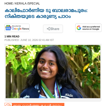
HOME /
KERALA /
SPECIAL
CINEMA
കാലിഫോർണിയ ടു ബാലരാമപുരം:
നികിതയുടെ കാരുണ്യ പാഠം
OPINION
Share
PHOTOS
1 MIN READ
PUBLISHED: JUNE 10, 2026 02:41 AM IST
LIFESTYLE
SPIRITUAL
INFO+
ART
ASTRO