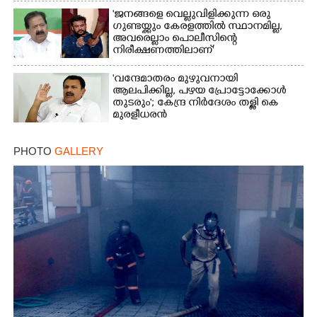
'ജനങ്ങളെ വെല്ലുവിളിക്കുന്ന ഒരു
ഗുണ്ടയ്ക്കും കേരളത്തിൽ സ്ഥാനമില്ല,​
അവരെല്ലാം പൊലീസിന്റെ
നിരീക്ഷണത്തിലാണ്'
'വന്ദേമാതരം മുഴുവനായി
ആലപിക്കില്ല, പഴയ പ്രോട്ടോക്കോൾ
തുടരും'; കേന്ദ്ര നിർദേശം തള്ളി കെ
മുരളീധരൻ
PHOTO
GALLERY