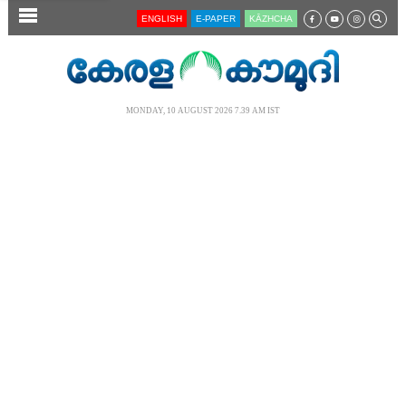
SECTIONS
ENGLISH
E-PAPER
KĀZHCHA
HOME
LATEST
MONDAY, 10 AUGUST 2026 7.39 AM IST
AUDIO
NOTIFIED NEWS
POLL
KERALA
LOCAL
NEWS 360
CASE DIARY