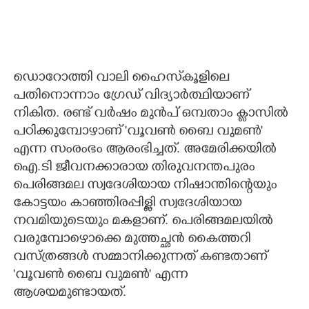
ഡൊറോത്തി വാലി ഹൈസ്‌കൂളിലെ
പതിനൊന്നാം ഗ്രേഡ് വിദ്യാർത്ഥിയാണ്
നികിത. രണ്ട് വർഷം മുൻപ് ഒമ്പതാം ക്ളാസിൽ
പഠിക്കുമ്പോഴാണ് 'വൂവൺ ബൈ വുമൺ"
എന്ന സംരംഭം ആരംഭിച്ചത്. അമേരിക്കയിൽ
ഐ.ടി ജീവനക്കാരായ തിരുവനന്തപുരം
പെരിങ്ങമല സ്വദേശിയായ നിഷാന്തിന്റെയും
കോട്ടയം കാഞ്ഞിരപ്പിള്ളി സ്വദേശിയായ
നവമിയുടെയും മകളാണ്. പെരിങ്ങമലയിൽ
വരുമ്പോഴൊക്കെ മുത്തച്ഛൻ കൈത്തറി
വസ്ത്രങ്ങൾ സമ്മാനിക്കുന്നത് കണ്ടതാണ്
'വൂവൺ ബൈ വുമൺ" എന്ന
ആശയമുണ്ടായത്.