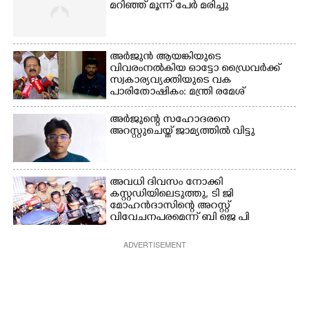
മറിഞ്ഞ് മൂന്ന് പേർ മരിച്ചു
അർജുൻ ആയങ്കിയുടെ
വിവരംനൽകിയ ഓട്ടോ ഡ്രൈവർക്ക്
സ്വകാര്യവ്യക്തിയുടെ വക
പാരിതോഷികം: മന്ത്രി രമേശ്
ചെന്നിത്തല
അർജുന്റെ സഹോദരനെ
അറസ്റ്റുചെയ്ത് ജാമ്യത്തിൽ വിട്ടു
അവധി ദിവസം നോക്കി
കസ്റ്റഡിയിലെടുത്തു,​ ടി ജി
മോഹൻദാസിന്റെ അറസ്റ്റ്
വിവേചനപരമെന്ന് ബി ജെ പി
ADVERTISEMENT