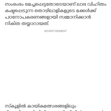
സംരംഭം മെച്ചപ്പെട്ടതോടെയാണ് ലാഭ വിഹിതം
കഷ്ടപ്പെടുന്ന തൊഴിലാളികളുടെ മക്കൾക്ക്
പഠനോപകരണങ്ങളായി സമ്മാനിക്കാൻ
നികിത തയ്യാറായത്.
ADVERTISEMENT
സ്‌കൂളിൽ കായികമത്സരങ്ങളിലും