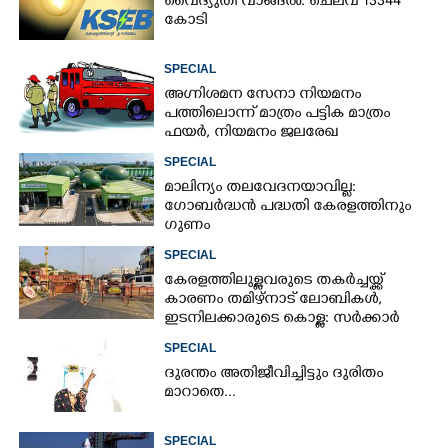
വൈദ്യുതി വാങ്ങൽ: ചെലവ് 13344
കോടി
SPECIAL
അഗ്നിശമന സേനാ നിയമനം
പത്തിലൊന്ന് മാത്രം പട്ടിക മാത്രം
ഫയർ, നിയമനം ജലരേഖ
SPECIAL
മാലിന്യം തലവേദനയാവില്ല:
ഗോബർദ്ധൻ പദ്ധതി കേരളത്തിനും
ഗുണം
SPECIAL
കേരളത്തിലുള്ളവരുടെ തകർച്ചയ്ക്ക്
കാരണം തമിഴ്നാട് ലോബികൾ,
ഇടനിലക്കാരുടെ കൊള്ള: സർക്കാർ
ഇടപെടണം
SPECIAL
ദുരന്തം അതിജീവിച്ചിട്ടും ദുരിതം
മാറാതെ...
SPECIAL