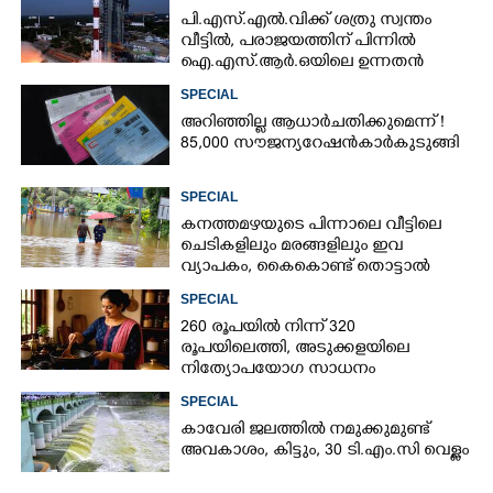
പി.എസ്.എൽ.വിക്ക് ശത്രു സ്വന്തം
വീട്ടിൽ,​ പരാജയത്തിന് പിന്നിൽ
ഐ.എസ്.ആർ.ഒയിലെ ഉന്നതൻ
SPECIAL
അറിഞ്ഞില്ല ആധാർ ചതിക്കുമെന്ന് !
85,000 സൗജന്യ റേഷൻകാർ കുടുങ്ങി
SPECIAL
കനത്തമഴയുടെ പിന്നാലെ വീട്ടിലെ
ചെടികളിലും മരങ്ങളിലും ഇവ
വ്യാപകം, കൈകൊണ്ട് തൊട്ടാൽ
രോഗമുറപ്പ്
SPECIAL
260 രൂപയിൽ നിന്ന് 320
രൂപയിലെത്തി, അടുക്കളയിലെ
നിത്യോപയോഗ സാധനം
വാങ്ങിയാൽ കൈപൊള്ളും
SPECIAL
കാവേരി ജലത്തിൽ നമുക്കുമുണ്ട്
അവകാശം, കിട്ടും, 30 ടി.എം.സി വെള്ളം