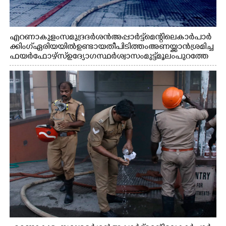
എറണാകുളം സമുദ്ര ദർശൻ അപ്പാർട്ട്മെന്റിലെ കാർ പാർ
ക്കിംഗ് ഏരിയയിൽ ഉണ്ടായ തീപിടിത്തം അണയ്ക്കാൻ ശ്രമിച്ച
ഫയർഫോഴ്സ് ഉദ്യോഗസ്ഥർ ശ്വാസം മുട്ട് മൂലം പുറത്തേ
ക്കിറങ്ങി വരുന്നു