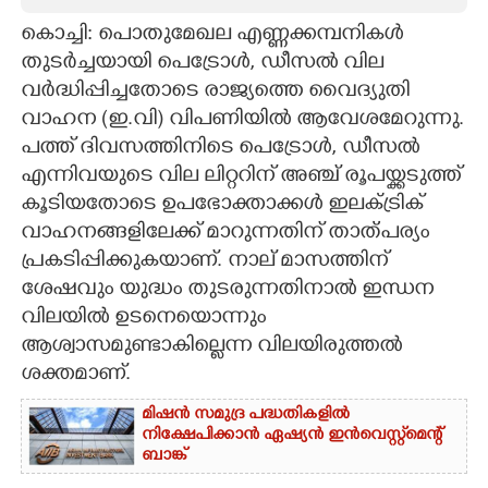
കൊച്ചി: പൊതുമേഖല എണ്ണക്കമ്പനികൾ
CARTOONS
തുടർച്ചയായി പെട്രോൾ, ഡീസൽ വില
വർദ്ധിപ്പിച്ചതോടെ രാജ്യത്തെ വൈദ്യുതി
LITERATURE
വാഹന (ഇ.വി) വിപണിയിൽ ആവേശമേറുന്നു.
പത്ത് ദിവസത്തിനിടെ പെട്രോൾ, ഡീസൽ
ZOOM
എന്നിവയുടെ വില ലിറ്ററിന് അഞ്ച് രൂപയ്ക്കടുത്ത്
കൂടിയതോടെ ഉപഭോക്താക്കൾ ഇലക്ട്രിക്
CONTACT US
വാഹനങ്ങളിലേക്ക് മാറുന്നതിന് താത്പര്യം
പ്രകടിപ്പിക്കുകയാണ്. നാല് മാസത്തിന്
ശേഷവും യുദ്ധം തുടരുന്നതിനാൽ ഇന്ധന
വിലയിൽ ഉടനെയൊന്നും
ആശ്വാസമുണ്ടാകില്ലെന്ന വിലയിരുത്തൽ
ശക്തമാണ്.
മിഷൻ സമുദ്ര പദ്ധതികളിൽ
നിക്ഷേപിക്കാൻ ഏഷ്യൻ ഇൻവെസ്റ്റ്മെന്റ്
ബാങ്ക്