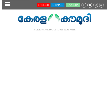
SECTIONS
ENGLISH
E-PAPER
KĀZHCHA
HOME
LATEST
THURSDAY, 06 AUGUST 2026 12.09 PM IST
AUDIO
NOTIFIED NEWS
POLL
KERALA
LOCAL
NEWS 360
CASE DIARY