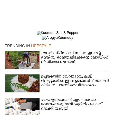
TRENDING IN
LIFESTYLE
'ഓവർ സ്‌പീഡാണ് സാറേ ഇവന്റെ
മെയിൻ; കുഞ്ഞുമിടുക്കന്റെ ലോഡിംഗ്
വീഡിയോ വൈറൽ
ഉച്ചയൂണിന് വേറിട്ടൊരു കൂട്ട്;
മിനിട്ടുകൾക്കുള്ളിൽ ഉണക്കമീൻ കൊണ്ട്
കിടിലൻ ചമ്മന്തി റെഡിയാക്കാം
ചായ ഉണ്ടാക്കാൻ എത്ര സമയം
വേണം? ഒരു മണിക്കൂറിൽ 249 കപ്പ്
ഒരുക്കി യുവതി