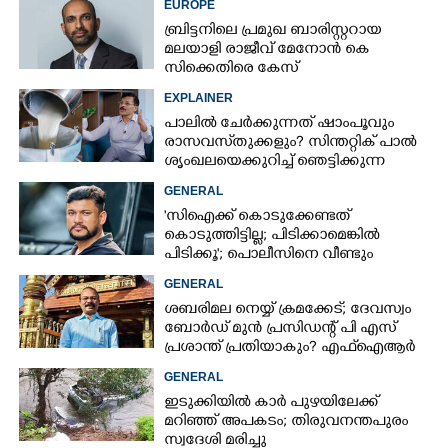
EUROPE
ബ്രിട്ടനിലെ പ്രമുഖ ബാരിസ്റ്ററായ
മലയാളി രാജീവ് മേനോൻ കെ
സിക്കെതിരെ കേസ്
EXPLAINER
പാലിൽ ചേർക്കുന്നത് ഷാംപൂവും
രാസവസ്‌തുക്കളും? സിന്തറ്റിക് പാൽ
ശൃംഖലയെക്കുറിച്ച് ഞെട്ടിക്കുന്ന
വെളിപ്പെടുത്തൽ
GENERAL
'സിഐക്ക് കൊടുക്കേണ്ടത്
കൊടുത്തിട്ടില്ല; പിടിക്കാമെങ്കിൽ
പിടിക്കൂ'; പൊലീസിനെ വീണ്ടും
വെല്ലുവിളിച്ച് അർജുൻ ആയങ്കി
GENERAL
ശബരിമല നെയ്യ് ക്രമക്കേട്; ദേവസ്വം
ബോർഡ് മുൻ പ്രസിഡന്റ് പി എസ്
പ്രശാന്ത് പ്രതിയാകും? എഫ്ഐആർ
ഇന്ന് കോടതിയിൽ
GENERAL
ഇടുക്കിയിൽ കാർ പുഴയിലേക്ക്
മറിഞ്ഞ് അപകടം; തിരുവനന്തപുരം
സ്വദേശി മരിച്ചു