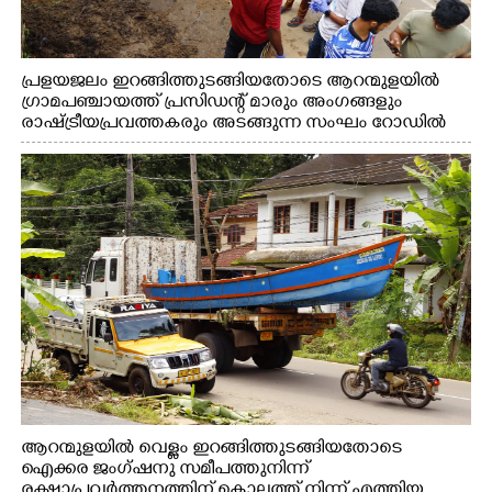
പ്രളയജലം ഇറങ്ങിത്തുടങ്ങിയതോടെ ആറന്മുളയിൽ
ഗ്രാമപഞ്ചായത്ത് പ്രസിഡന്റ് മാരും അംഗങ്ങളും
രാഷ്ട്രീയപ്രവത്തകരും അടങ്ങുന്ന സംഘം റോഡിൽ
അടിഞ്ഞ് കൂടിയ ചെളിയും മണ്ണും മറ്റ് മാലിന്യങ്ങളും
നീക്കം ചെയ്യുന്നു.
ആറന്മുളയിൽ വെള്ളം ഇറങ്ങിത്തുടങ്ങിയതോടെ
ഐക്കര ജംഗ്ഷനു സമീപത്തുനിന്ന്
രക്ഷാപ്രവർത്തനത്തിന് കൊല്ലത്ത് നിന്ന് എത്തിയ