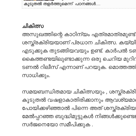
കൂടുതൽ തളർത്തുമെന്ന് പഠനങ്ങൾ....
ചികിത്സ
അസുഖത്തിന്റെ കാഠിന്യം എത്രമാത്രമുണ്ട് 
ശസ്ത്രക്രിയയാണ് പ്രധാന ചികിത്സ. കയ്യി
എടുക്കുക തുടങ്ങിയവയും ഉണ്ട്. കാർപൽ ട
കൈത്തണ്ടയിലുണ്ടാക്കുന്ന ഒരു ചെറിയ മുറ
ആർക്കും എപ്പോഴും ഒരുകാരണവും
ടണൽ റിലീസ് എന്നാണ് പറയുക. മൊത്തത്ത
കൂടാതെ വരാവുന്ന രോഗം, ജീവിതത്തെ
സാധിക്കും.
മുഴുവൻ ബാധി
സമയബന്ധിതമായ ചികിത്സയും , ശസ്ത്രക്ര
കൂടുതൽ വഷളാകാതിരിക്കാനും ആവശ്യമാണ്
പോയിക്കഴിഞ്ഞാൽ പിന്നെ അത് ശസ്ത്രക്രിയ
മേൽപ്പറഞ്ഞ ബുദ്ധിമുട്ടുകൾ നിങ്ങൾക്കുണ്
സർജനെയോ സമീപിക്കുക .