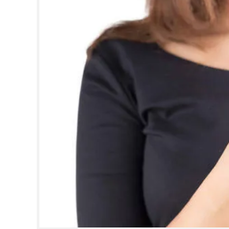
CINEMA
OPINION
PHOTOS
LIFESTYLE
SPIRITUAL
INFO+
ART
ASTRO