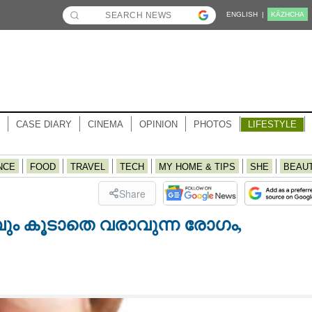
ENGLISH |
KĀZHCHA
CASE DIARY
CINEMA
OPINION
PHOTOS
LIFESTYLE
NCE
FOOD
TRAVEL
TECH
MY HOME & TIPS
SHE
BEAU
Share
ും കൂടാതെ വരാവുന്ന രോഗം,