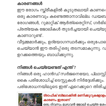
കാരണങ്ങൾ
ഈ രോഗം സ്ത്രീകളിൽ കൂടുതലായി കാണപ്പെട
ഒരു കാരണവും കണ്ടെത്താനാവില്ല. ഡയബറ
രോഗങ്ങൾ, റുമാറ്റിക് ആർത്രൈറ്റിസ്, ഗർ
പ്രത്യേക ജോലികൾ തുടർച്ചയായി ചെയ്യുന്
കാണാറുണ്ട് .
വീട്ടമ്മമാർക്കും, ഉദ്യോഗസ്ഥർക്കും ഒരുപ
ചെയ്യാൻ ഈ തരിപ്പ് ഒരു തടസമാകുന്നു. 
ഉറക്കത്തെയും ബാധിക്കുന്നു.
നിങ്ങൾ ചെയ്യേണ്ടത് എന്ത് ?
നിങ്ങൾ ഒരു ഹാൻഡ് സർജനെയോ, പ്ലാസ്റ്റ
കൈ പരിശോധിച്ച് ടെസ്റ്റുകൾ നിർദ്ദേശിക്കും. Ne
പരിശോധനയിലൂടെ ഇത് ഏറെക്കുറെ തിരിച്ച
ട്രാഫിക് ബ്ലോക്കിൽ മണിക്കൂറുകളോളം 
കാരണം ഇതാണ്
ഒരു ദിവസം മുഴുവൻ ജോലി ചെയ്‌ത ശേഷം 