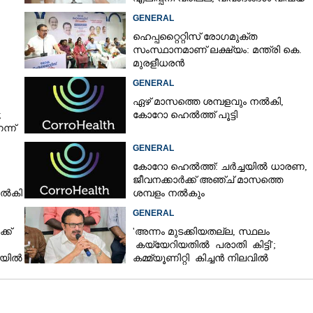
ദാരിദ്ര്യത്തിന്റെ ഭാഗം'
GENERAL
ഹെപ്പറ്റൈറ്റിസ് രോഗമുക്ത
സംസ്ഥാനമാണ് ലക്ഷ്യം: മന്ത്രി കെ.
മുരളീധരൻ
GENERAL
ഏഴ് മാസത്തെ ശമ്പളവും നൽകി,
;
കോറോ ഹെൽത്ത് പൂട്ടി
്ന്
GENERAL
കോറോ ഹെൽത്ത്: ചർച്ചയിൽ ധാരണ,
ജീവനക്കാർക്ക് അഞ്ച് മാസത്തെ
നൽകി
ശമ്പളം നൽകും
GENERAL
ക്
'അന്നം മുടക്കിയതല്ല, സ്ഥലം
കയ്യേറിയതിൽ പരാതി കിട്ടി';
ചയിൽ
കമ്മ്യൂണിറ്റി കിച്ചൻ നിലവിൽ
ആലപ്പുഴയിൽ മാത്രമെന്ന് മന്ത്രി