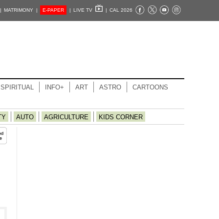
|
MATRIMONY |
E-PAPER
|
LIVE TV
|
CAL 2026
SPIRITUAL
INFO+
ART
ASTRO
CARTOONS
TY
AUTO
AGRICULTURE
KIDS CORNER