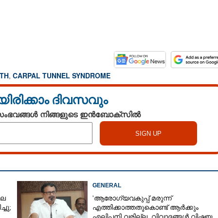
TH
,
CARPAL TUNNEL SYNDROME
യിരിക്കാം ദിവസവും
 സംഭവങ്ങൾ നിങ്ങളുടെ ഇൻബോക്സിൽ
GENERAL
ലെ
'ആരോഗ്യവകുപ്പ് മരുന്ന്
്ചു;
എത്തിക്കാത്തതുകൊണ്ട് ആർക്കും
എലിപ്പനി വരില്ല, വിവാദങ്ങൾ വിഷയ