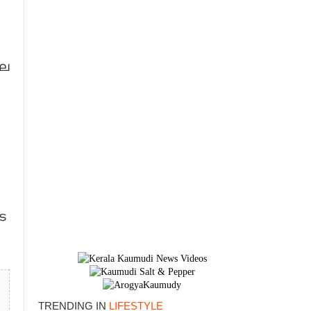
ില
െ
TRENDING IN
LIFESTYLE