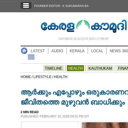
SECTIONS
FOUNDER EDITOR : K SUKUMARAN BA
HOME
LATEST
AUDIO
SATURDAY, 08 AUGUST 2026 1.37 PM IST
NOTIFIED NEWS
LATEST
AUDIO
KERALA
LOCAL
NEWS 360
POLL
KERALA
TIMELINE
HEALTH
KAUTHUKAM
FINA
HOME /
LIFESTYLE /
HEALTH
LOCAL
ആർക്കും എപ്പോഴും ഒരുകാരണവ
NEWS 360
ജീവിതത്തെ മുഴുവൻ ബാധിക്കും
2 MIN READ
CASE DIARY
PUBLISHED: FEBRUARY 19, 2026 04:31 PM IST