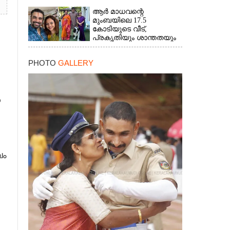
×
ആർ മാധവന്റെ
മുംബയിലെ 17.5
കോടിയുടെ വീട്,​
പ്രകൃതിയും ശാന്തതയും
നിറയുന്നയിടം
PHOTO
GALLERY
ൽ
ഖം