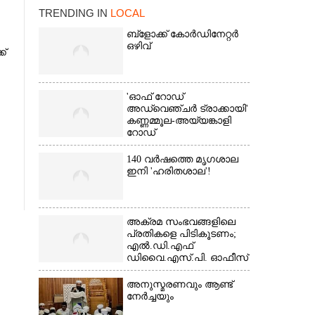
TRENDING IN
LOCAL
ബ്‌ളോക്ക് കോർഡിനേറ്റർ
ഒഴിവ്
ക്
'ഓഫ് റോഡ്
അഡ്വെഞ്ചർ ട്രാക്കായി'
കണ്ണമ്മൂല-അയ്യങ്കാളി
×
റോഡ്
140 വർഷത്തെ മൃഗശാല
ഇനി 'ഹരിതശാല'!
അക്രമ സംഭവങ്ങളിലെ
പ്രതികളെ പിടികൂടണം;
എൽ.ഡി.എഫ്
ഡിവൈ.എസ്.പി. ഓഫീസ്
മാർച്ച്
അനുസ്മരണവും ആണ്ട്
നേർച്ചയും