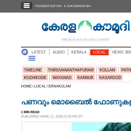
SECTIONS
FOUNDER EDITOR : K SUKUMARAN BA
HOME
LATEST
AUDIO
FRIDAY, 07 AUGUST 2026 3.53 AM IST
NOTIFIED NEWS
LATEST
AUDIO
KERALA
LOCAL
NEWS 360
POLL
KERALA
TIMELINE
THIRUVANANTHAPURAM
KOLLAM
PATH
KOZHIKODE
WAYANAD
KANNUR
KASARGOD
LOCAL
HOME /
LOCAL /
ERNAKULAM
പണവും മൊബൈൽ ഫോണുകളും മോ
NEWS 360
1 MIN READ
PUBLISHED: APRIL 17, 2026 07:33 PM IST
CASE DIARY