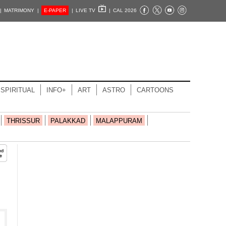
|
MATRIMONY |
E-PAPER
|
LIVE TV
|
CAL 2026
SPIRITUAL
INFO+
ART
ASTRO
CARTOONS
THRISSUR
PALAKKAD
MALAPPURAM