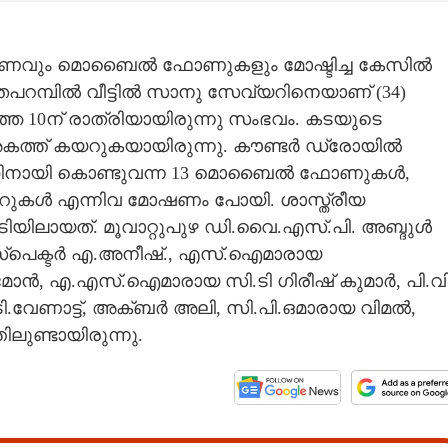
് പണവും മൊബൈൽ ഫോണുകളും മോഷ്ടിച്ച കേസിൽ
റമ്പിൽ വീട്ടിൽ സാനു സേവ്യറിനെയാണ് (34)
ിഞ്ഞ 10ന് രാത്രിയായിരുന്നു സംഭവം. കടയുടെ
ച് അകത്ത് കയറുകയായിരുന്നു. കൗണ്ടർ ഡ്രോയിൽ
വീസിംഗിനായി കൊണ്ടുവന്ന 13 മൊബൈൽ ഫോണുകൾ,
ുകൾ എന്നിവ മോഷണം പോയി. ശാസ്ത്രീയ
യിലായത്. മൂവാറ്റുപുഴ ഡി.വൈ.എസ്.പി. അബ്ദുൾ
ൻസ്പെക്ടർ എ.അനീഷ്., എസ്.ഐമാരായ
മോൻ, എ.എസ്.ഐമാരായ സി.ടി ഗിരീഷ് കുമാർ, പി.വ
.വേണാട്ട്, അക്ബർ അലി, സി.പി.ഒമാരായ വിമൽ,
ണ്ടായിരുന്നു.