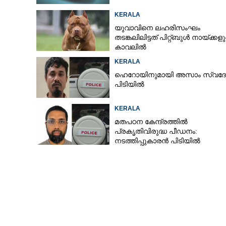
KERALA
യുവാവിനെ ലഹരിസംഘം
തടങ്കലിലിട്ടത് പിറ്റ്ബുൾ നായ്‌ക്കള
കാവലിൽ
KERALA
ഹെറോയിനുമായി അസാം സ്വദേ
പിടിയിൽ
KERALA
മതപഠന കേന്ദ്രത്തിൽ
പ്രകൃതിവിരുദ്ധ പീഡനം:
നടത്തിപ്പുകാരൻ പിടിയിൽ
പണവും മൊബ
മോഷ്ടിച്ച യുവാ