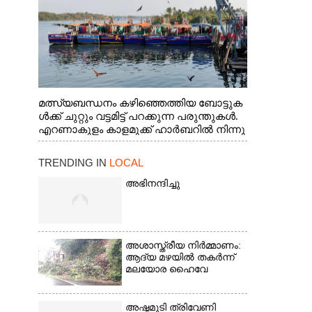
മത്സ്യബന്ധനം കഴിഞ്ഞെത്തിയ ബോട്ടുക
ൾക്ക് ചുറ്റും വട്ടമിട്ട് പറക്കുന്ന പരുന്തുകൾ.
എറണാകുളം കാളമുക്ക് ഹാർബറിൽ നിന്നു
ള്ള കാഴ്ച
TRENDING IN
LOCAL
അഭിനന്ദിച്ചു
അശാസ്ത്രീയ നിർമ്മാണം:
ആദ്യ മഴയിൽ തകർന്ന്
മലയോര ഹൈവേ
അഷ്ടമുടി ത്രിവേണി