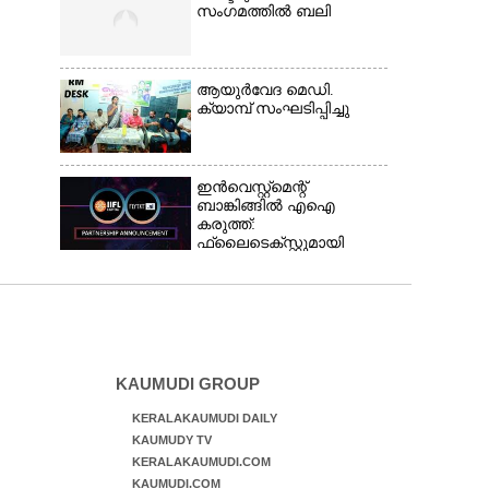
സംഗമത്തിൽ ബലി
ആയുർവേദ മെഡി.
ക്യാമ്പ് സംഘടിപ്പിച്ചു
ഇൻവെസ്റ്റ്മെന്റ്
ബാങ്കിങ്ങിൽ എഐ
കരുത്ത്:
ഫ്ലൈടെക്സ്റ്റുമായി
കൈകോർത്ത്
ഐഐഎഫ്എൽ
ക്യാപിറ്റൽ
KAUMUDI GROUP
KERALAKAUMUDI DAILY
KAUMUDY TV
KERALAKAUMUDI.COM
KAUMUDI.COM