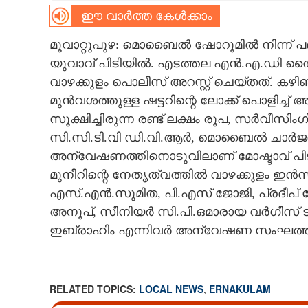
ഈ വാർത്ത കേൾക്കാം
CARTOONS
മൂവാറ്റുപുഴ: മൊബൈൽ ഷോറൂമിൽ നിന്ന
യുവാവ് പിടിയിൽ. എടത്തല എൻ.എ.ഡി തൈപ
LITERATURE
വാഴക്കുളം പൊലീസ് അറസ്റ്റ് ചെയ്തത്. കഴ
മുൻവശത്തുള്ള ഷട്ടറിന്റെ ലോക്ക് പൊളിച്
ZOOM
സൂക്ഷിച്ചിരുന്ന രണ്ട് ലക്ഷം രൂപ, സർ
സി.സി.ടി.വി ഡി.വി.ആർ, മൊബൈൽ ചാർജറ
CONTACT US
അന്വേഷണത്തിനൊടുവിലാണ് മോഷ്ടാവ് പിടി
മുനീറിന്റെ നേതൃത്വത്തിൽ വാഴക്കുളം ഇ
എസ്.എൻ.സുമിത, പി.എസ് ജോജി, പ്രദീപ് 
അനൂപ്, സീനിയർ സി.പി.ഒമാരായ വർഗീസ് ടി
ഇബ്രാഹിം എന്നിവർ അന്വേഷണ സംഘത്തിലു
RELATED TOPICS:
LOCAL NEWS
,
ERNAKULAM