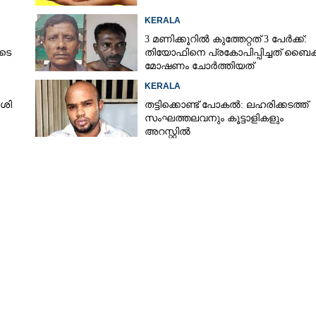
KERALA
3 മണിക്കൂറിൽ കുത്തേറ്റത് 3 പേർക്ക്:
ുടെ
തിയോഫിനെ പ്രകോപിപ്പിച്ചത് ബൈക്
മോഷണം ചോർത്തിയത്
KERALA
ശി
തട്ടിക്കൊണ്ട് പോകൽ: ലഹരിക്കടത്ത്
സംഘത്തലവനും കൂട്ടാളികളും
അറസ്റ്റിൽ
Share this link
Copy Link
ൈൽ ഫോണുകളും
വ് പിടിയിൽ