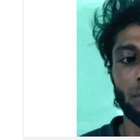
CINEMA
OPINION
PHOTOS
LIFESTYLE
SPIRITUAL
INFO+
ART
ASTRO