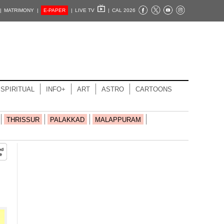
|
MATRIMONY |
E-PAPER
|
LIVE TV
|
CAL 2026
SPIRITUAL
INFO+
ART
ASTRO
CARTOONS
THRISSUR
PALAKKAD
MALAPPURAM