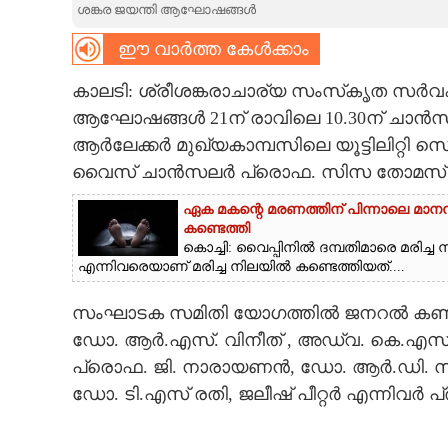
ശങ്കര ജയന്തി ആഘോഷങ്ങൾ
CARTOONS
ഈ വാർത്ത കേൾക്കാം
കാലടി: ശ്രീശങ്കരാചാര്യ സംസ്‌കൃത സർവകല
LITERATURE
ആഘോഷങ്ങൾ 21ന് രാവിലെ 10.30ന് ചാൻസ
ആർലേക്കർ മുഖ്യകാമ്പസിലെ യൂട്ടിലിറ്റി 
ZOOM
വൈസ് ചാൻസലർ പ്രൊഫ. സിസ തോമസ് അറ
CONTACT US
ഏക മകന്റെ മരണത്തിന് പിന്നാലെ മാനസ
കണ്ടെത്തി
കൊച്ചി: വൈപ്പിനിൽ ദമ്പതിമാരെ മരിച്
എന്നിവരെയാണ് മരിച്ച നിലയിൽ കണ്ടെത്തിയത്....
സംഘാടക സമിതി യോഗത്തിൽ ജനറൽ കൺവീ
ഡോ. ആർ.എസ്. വിനീത് , അഡ്വ. കെ.എസ്.
പ്രൊഫ. ജി. നാരായണൻ, ഡോ. ആർ.ഡി. സ
ഡോ. ടി.എസ് രതി, ജലീഷ് പീറ്റർ എന്നിവർ പ്