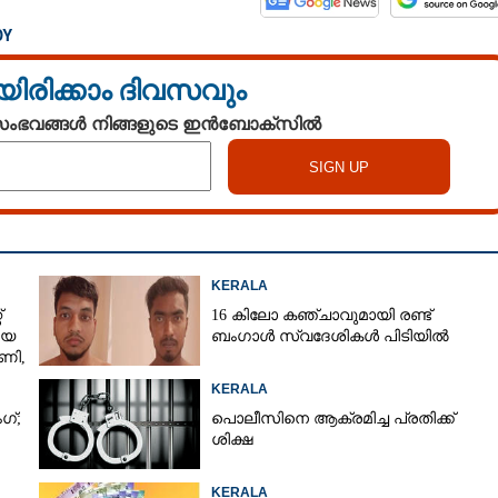
DY
യിരിക്കാം ദിവസവും
 സംഭവങ്ങൾ നിങ്ങളുടെ ഇൻബോക്സിൽ
KERALA
്
16 കിലോ കഞ്ചാവുമായി രണ്ട്
യെ
ബംഗാൾ സ്വദേശികൾ പിടിയിൽ
ഷണി,
KERALA
ഗ്;
പൊലീസിനെ ആക്രമിച്ച പ്രതിക്ക്
ശിക്ഷ
KERALA