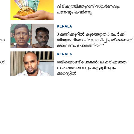
വീട് കുത്തിത്തുറന്ന് സ്വർണവും
പണവും കവർന്നു
KERALA
3 മണിക്കൂറിൽ കുത്തേറ്റത് 3 പേർക്ക്:
ുടെ
തിയോഫിനെ പ്രകോപിപ്പിച്ചത് ബൈക്ക്
മോഷണം ചോർത്തിയത്
KERALA
ശി
തട്ടിക്കൊണ്ട് പോകൽ: ലഹരിക്കടത്ത്
Share this link
സംഘത്തലവനും കൂട്ടാളികളും
അറസ്റ്റിൽ
Copy Link
കരജയന്തി: ഗവർണർ പങ്കെടുക്കും