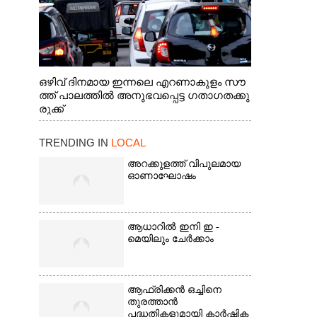
ഒഴിവ് ദിനമായ ഇന്നലെ എറണാകുളം സൗ
ത്ത് പാലത്തിൽ അനുഭവപ്പെട്ട ഗതാഗതക്കു
രുക്ക്
TRENDING IN
LOCAL
അറക്കുളത്ത് വിപുലമായ
ഓണാഘോഷം
ആധാറിൽ ഇനി ഇ -
മെയിലും ചേർക്കാം
ആഫ്രിക്കൻ ഒച്ചിനെ
തുരത്താൻ
പദ്ധതികളുമായി കാർഷിക