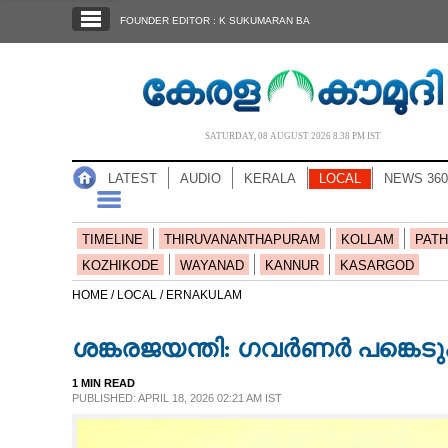
SECTIONS
FOUNDER EDITOR : K SUKUMARAN BA
HOME
LATEST
AUDIO
SATURDAY, 08 AUGUST 2026 8.38 PM IST
NOTIFIED NEWS
LATEST
AUDIO
KERALA
LOCAL
NEWS 360
POLL
KERALA
TIMELINE
THIRUVANANTHAPURAM
KOLLAM
PATH
KOZHIKODE
WAYANAD
KANNUR
KASARGOD
LOCAL
HOME /
LOCAL /
ERNAKULAM
ശങ്കരജയന്തി: ഗവർണർ പങ്കെടുക
NEWS 360
1 MIN READ
PUBLISHED: APRIL 18, 2026 02:21 AM IST
CASE DIARY