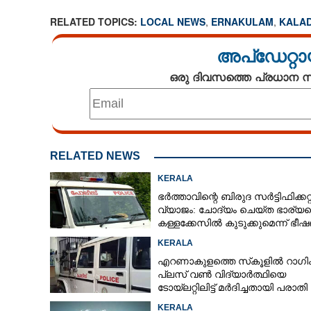
RELATED TOPICS:
LOCAL NEWS
,
ERNAKULAM
,
KALA
അപ്ഡേറ്റാ
ഒരു ദിവസത്തെ പ്രധാന
RELATED NEWS
KERALA
ഭർത്താവിന്റെ ബിരുദ സർട്ടിഫിക്കറ്റ
വ്യാജം: ചോദ്യം ചെയ്ത ഭാര്യ
കള്ളക്കേസിൽ കുടുക്കുമെന്ന് ഭീ
കേസെടുത്തു
KERALA
എറണാകുളത്തെ സ്‌കൂളിൽ റാഗിം
പ്ലസ് വൺ വിദ്യാർത്ഥിയെ
ടോയ്‌ലറ്റിലിട്ട് മർദിച്ചതായി പരാതി
KERALA