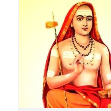
CINEMA
OPINION
PHOTOS
LIFESTYLE
SPIRITUAL
INFO+
ART
ASTRO