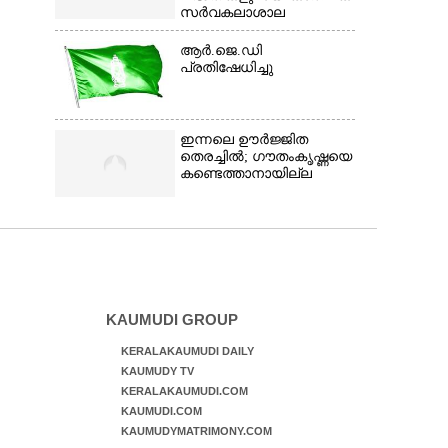
സർവകലാശാല
ആർ.ജെ.ഡി
പ്രതിഷേധിച്ചു
ഇന്നലെ ഊർജ്ജിത
തെരച്ചിൽ; ഗൗതംകൃഷ്ണയെ
കണ്ടെത്താനായില്ല
KAUMUDI GROUP
KERALAKAUMUDI DAILY
KAUMUDY TV
KERALAKAUMUDI.COM
KAUMUDI.COM
KAUMUDYMATRIMONY.COM