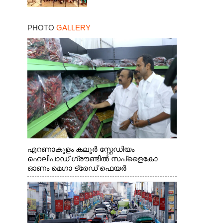
PHOTO
GALLERY
എറണാകുളം കലൂർ സ്റ്റേഡിയം
ഹെലിപാഡ് ഗ്രൗണ്ടിൽ സപ്ളൈകോ
ഓണം മെഗാ ട്രേഡ് ഫെയർ
സംസ്ഥാനതല ഉദ്ഘാടനം നിർവഹിച്ച്
സ്റ്റാൾ സന്ദർശിക്കുന്ന മുഖ്യമന്ത്രി വി.ഡി.
സതീശൻ. മന്ത്രി അനൂപ് ജേക്കബ് സമീപം