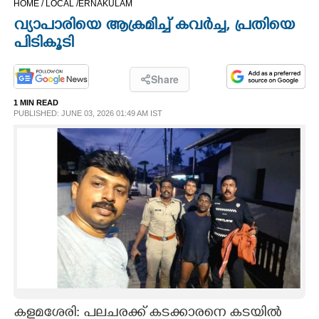
HOME /
LOCAL /
ERNAKULAM
CINEMA
വ്യാപാരിയെ ആക്രമിച്ച് കവർച്ച,​ പ്രതിയെ
പിടികൂടി
OPINION
Share
PHOTOS
1 MIN READ
PUBLISHED: JUNE 03, 2026 01:49 AM IST
LIFESTYLE
SPIRITUAL
INFO+
ART
ASTRO
കളമശേരി: പലചരക്ക് കടക്കാരനെ കടയിൽ