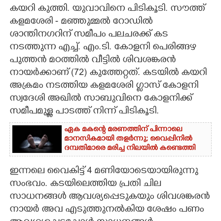
കയറി കുത്തി. യുവാവിനെ പിടികൂടി. സൗത്ത്
CARTOONS
കളമശേരി - മഞ്ഞുമ്മൽ റോഡിൽ
ശാന്തിനഗറിന് സമീപം പലചരക്ക് കട
LITERATURE
നടത്തുന്ന എച്ച്. എം.ടി. കോളനി പെരിങ്ങഴ
പുത്തൻ മഠത്തിൽ വീട്ടിൽ ശിവശങ്കരൻ
നായർക്കാണ് (72) കുത്തേറ്റത്. കടയിൽ കയറി
ZOOM
അക്രമം നടത്തിയ കളമശേരി ഗ്ലാസ് കോളനി
സ്വദേശി അഖിൽ സാബുവിനെ കോളനിക്ക്
CONTACT US
സമീപമുള്ള പാടത്ത് നിന്ന് പിടികൂടി.
ഏക മകന്റെ മരണത്തിന് പിന്നാലെ
മാനസികമായി തളർന്നു; വൈപ്പിനിൽ
ദമ്പതിമാരെ മരിച്ച നിലയിൽ കണ്ടെത്തി
ഇന്നലെ വൈകിട്ട് 4 മണിയോടെയായിരുന്നു
സംഭവം. കടയിലെത്തിയ പ്രതി ചില
സാധനങ്ങൾ ആവശ്യപ്പെടുകയും ശിവശങ്കരൻ
നായർ അവ എടുത്തുനൽകിയ ശേഷം പണം