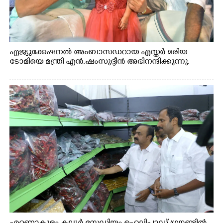
എജ്യുക്കേഷനൽ അംബാസഡറായ എസ്തർ മരിയ
ടോമിയെ മന്ത്രി എൻ.ഷംസുദ്ദീൻ അഭിനന്ദിക്കുന്നു.