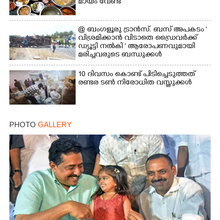
മായം വേണ്ട
@ ബംഗളൂരു ട്രാൻസ്. ബസ് അപകടം '
വി​ശ്ര​മിക്കാൻ വിടാതെ ഡ്രൈ​വ​ർ​ക്ക്
ഡ്യൂട്ടി നൽകി ' ആരോപണവുമായി
മരിച്ചവരുടെ ബന്ധുക്കൾ
10 ദിവസം കൊണ്ട് പിടിച്ചെടുത്തത്
രണ്ടര ടൺ നിരോധിത വസ്തുക്കൾ
PHOTO
GALLERY