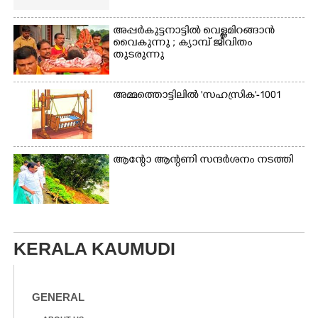
അപ്പർകുട്ടനാട്ടി​ൽ വെള്ളമിറങ്ങാൻ
വൈകുന്നു ; ക്യാമ്പ് ജീവിതം
തുടരുന്നു
അമ്മത്തൊട്ടിലിൽ 'സഹസ്രിക'-1001
ആന്റോ ആന്റണി​ സന്ദർശനം നടത്തി​
KERALA KAUMUDI
GENERAL