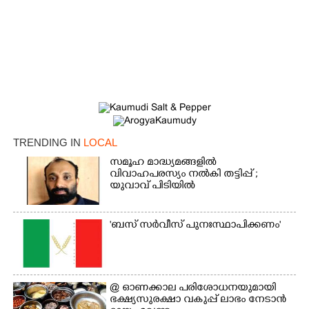
×
Share this link
Copy Link
TRENDING IN
LOCAL
സമൂഹ മാദ്ധ്യമങ്ങളിൽ
വിവാഹപരസ്യം നൽകി തട്ടിപ്പ് ;
യുവാവ് പിടിയിൽ
'ബസ് സർവീസ് പുനഃസ്ഥാപിക്കണം'
@​​​​​​​ ഓണക്കാല പരിശോധനയുമായി
ഭക്ഷ്യസുരക്ഷാ വകുപ്പ് ലാഭം നേടാൻ