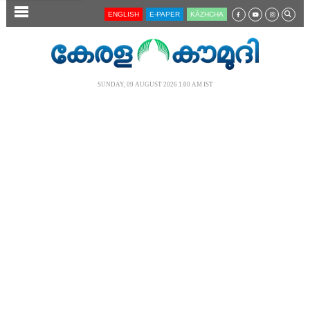
SECTIONS
ENGLISH
E-PAPER
KĀZHCHA
HOME
LATEST
SUNDAY, 09 AUGUST 2026 1.00 AM IST
AUDIO
NOTIFIED NEWS
POLL
KERALA
LOCAL
NEWS 360
CASE DIARY