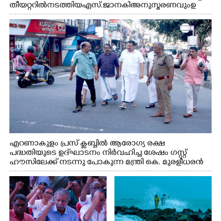
തീയറ്ററിൽ നടത്തിയ എസ്. ജാനകി അനുസ്മരണവും ഉ
ദ്ഘാടനം ചെയ്യാനെത്തിയ സംഗീത സംവിധായകൻ ജെറി
അമൽദേവ്, ഗായിക ജെൻസി, എം.കെ. അർജുനൻ
ഫൗണ്ടേഷൻ ചെയർമാൻ ഡോ. രാധാകൃഷ്ണൻ എന്നിവർ
എറണാകുളം പ്രസ് ക്ലബ്ബിൽ ആരോഗ്യ രക്ഷ
പദ്ധതിയുടെ ഉദ്‌ഘാടനം നിർവഹിച്ച ശേഷം ഗസ്റ്റ്
ഹൗസിലേക്ക് നടന്നു പോകുന്ന മന്ത്രി കെ. മുരളീധരൻ