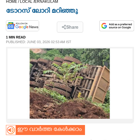
HOME /
LOCAL /
ERNAKULAM
CINEMA
ടോറസ് ലോറി മറിഞ്ഞു
OPINION
Share
1 MIN READ
PHOTOS
PUBLISHED: JUNE 03, 2026 02:53 AM IST
LIFESTYLE
SPIRITUAL
INFO+
ART
ഈ വാർത്ത കേൾക്കാം
ASTRO