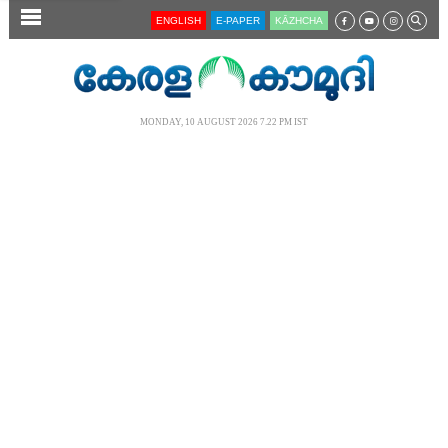
SECTIONS
ENGLISH
E-PAPER
KĀZHCHA
HOME
LATEST
MONDAY, 10 AUGUST 2026 7.22 PM IST
AUDIO
NOTIFIED NEWS
POLL
KERALA
LOCAL
NEWS 360
CASE DIARY