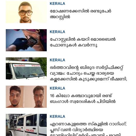
KERALA
മോഷണക്കേസിൽ രണ്ടുപേർ
അറസ്റ്റിൽ
KERALA
ഹോസ്റ്റലിൽ കയറി മൊബൈൽ
ഫോണുകൾ കവർന്നു
KERALA
ഭർത്താവിന്റെ ബിരുദ സർട്ടിഫിക്കറ്റ്
വ്യാജം: ചോദ്യം ചെയ്ത ഭാര്യയെ
കള്ളക്കേസിൽ കുടുക്കുമെന്ന് ഭീഷണി,
കേസെടുത്തു
KERALA
16 കിലോ കഞ്ചാവുമായി രണ്ട്
ബംഗാൾ സ്വദേശികൾ പിടിയിൽ
KERALA
എറണാകുളത്തെ സ്‌കൂളിൽ റാഗിംഗ്;
പ്ലസ് വൺ വിദ്യാർത്ഥിയെ