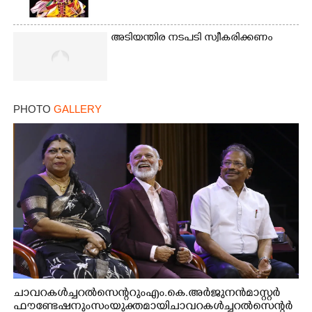
അടിയന്തിര നടപടി സ്വീകരിക്കണം
PHOTO
GALLERY
ചാവറ കൾച്ചറൽ സെന്ററും എം.കെ. അർജുനൻ മാസ്റ്റർ
ഫൗണ്ടേഷനും സംയുക്തമായി ചാവറ കൾച്ചറൽ സെന്റർ