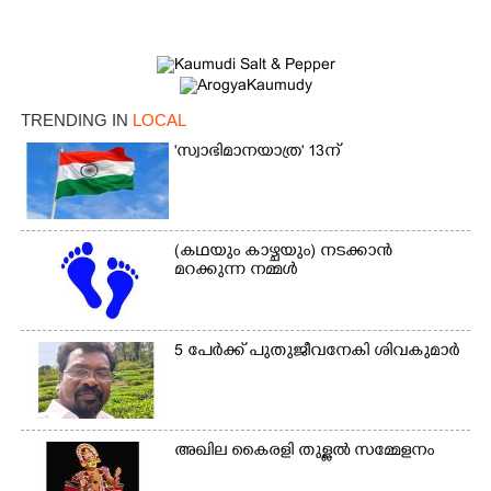
TRENDING IN
LOCAL
'സ്വാഭിമാനയാത്ര' 13ന്
×
Share this link
(കഥയും കാഴ്ചയും) നടക്കാൻ
മറക്കുന്ന നമ്മൾ
5 പേർക്ക് പുതുജീവനേകി ശിവകുമാർ
Copy Link
അഖില കൈരളി തുള്ളൽ സമ്മേളനം