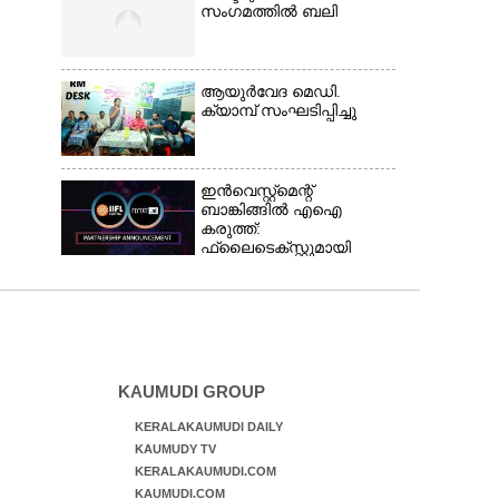
സംഗമത്തിൽ ബലി
ആയുർവേദ മെഡി.
ക്യാമ്പ് സംഘടിപ്പിച്ചു
ഇൻവെസ്റ്റ്മെന്റ്
ബാങ്കിങ്ങിൽ എഐ
കരുത്ത്:
ഫ്ലൈടെക്സ്റ്റുമായി
കൈകോർത്ത്
ഐഐഎഫ്എൽ
ക്യാപിറ്റൽ
KAUMUDI GROUP
KERALAKAUMUDI DAILY
KAUMUDY TV
KERALAKAUMUDI.COM
KAUMUDI.COM