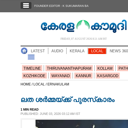
SECTIONS
FOUNDER EDITOR : K SUKUMARAN BA
HOME
LATEST
AUDIO
FRIDAY, 07 AUGUST 2026 8.51 AM IST
NOTIFIED NEWS
LATEST
AUDIO
KERALA
LOCAL
NEWS 360
POLL
KERALA
TIMELINE
THIRUVANANTHAPURAM
KOLLAM
PATH
KOZHIKODE
WAYANAD
KANNUR
KASARGOD
LOCAL
HOME /
LOCAL /
ERNAKULAM
ല​ത​ ​ശ​ർ​മ്മ​യ്ക്ക് പു​ര​സ്‌​കാ​രം
NEWS 360
1 MIN READ
PUBLISHED: JUNE 03, 2026 03:12 AM IST
CASE DIARY