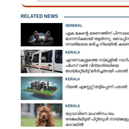
RELATED NEWS
GENERAL
ഏക മകന്റെ മരണത്തിന് പിന്നാല
മാനസികമായി തളർന്നു; വൈപ്പി
ദമ്പതിമാരെ മരിച്ച നിലയിൽ കണ്ടെ
KERALA
എറണാകുളത്തെ സ്‌കൂളിൽ റാഗിം
പ്ലസ് വൺ വിദ്യാർത്ഥിയെ
ടോയ്‌ലറ്റിലിട്ട് മർദിച്ചതായി പരാതി
KERALA
റിയൽ എസ്റ്റേറ്റ് തട്ടിപ്പെന്ന് പരാതി
KERALA
യുവാവിനെ ലഹരിസംഘം
തടങ്കലിലിട്ടത് പിറ്റ്ബുൾ നായ്‌ക്കള
കാവലിൽ