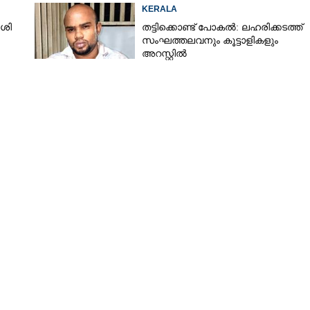
KERALA
ശി
തട്ടിക്കൊണ്ട് പോകൽ: ലഹരിക്കടത്ത്
സംഘത്തലവനും കൂട്ടാളികളും
അറസ്റ്റിൽ
Share this link
Copy Link
​ത​ ​ശ​ർ​മ്മ​യ്ക്ക് പു​ര​സ്‌​കാ​രം