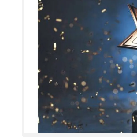
CINEMA
OPINION
PHOTOS
LIFESTYLE
SPIRITUAL
INFO+
ART
ASTRO