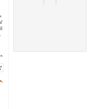
 ​
 ​
ി​
​
ം.