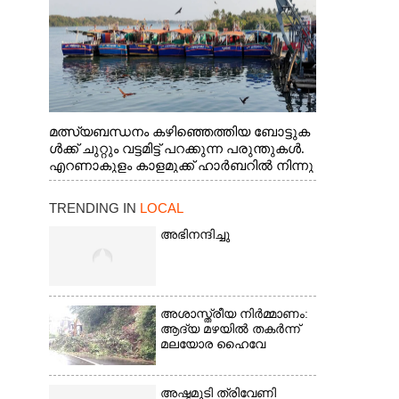
മത്സ്യബന്ധനം കഴിഞ്ഞെത്തിയ ബോട്ടുക
ൾക്ക് ചുറ്റും വട്ടമിട്ട് പറക്കുന്ന പരുന്തുകൾ.
എറണാകുളം കാളമുക്ക് ഹാർബറിൽ നിന്നു
ള്ള കാഴ്ച
TRENDING IN
LOCAL
അഭിനന്ദിച്ചു
അശാസ്ത്രീയ നിർമ്മാണം:
ആദ്യ മഴയിൽ തകർന്ന്
മലയോര ഹൈവേ
അഷ്ടമുടി ത്രിവേണി