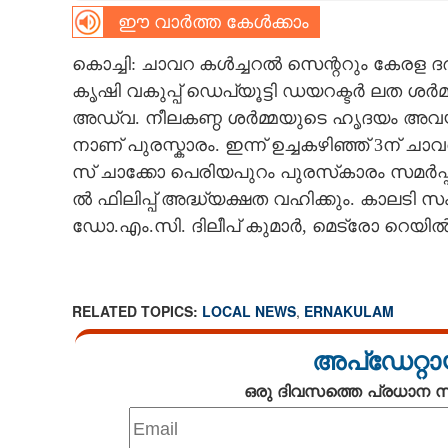
ഈ വാർത്ത കേൾക്കാം
CARTOONS
കൊ​ച്ചി​:​ ​ചാ​വ​റ​ ​ക​ൾ​ച്ച​റ​ൽ​ ​സെ​ന്റ​റും​ ​കേ​ര​ള​ ​ദ
കൃ​ഷി​ ​വ​കു​പ്പ് ​ഡെ​പ്യൂ​ട്ടി​ ​ഡ​യ​റ​ക്ട​ർ​ ​ല​ത​ ​ശ​ർ​മ്മ
LITERATURE
അ​ഡ്വ.​ ​നീ​ല​ക​ണ്ഠ​ ​ശ​ർ​മ്മ​യു​ടെ​ ​ഹൃ​ദ​യം​ ​അ​വ​യ​
നാ​ണ് ​പു​ര​സ്കാ​രം.​ ​ഇ​ന്ന് ​ഉ​ച്ച​ക​ഴി​ഞ്ഞ് 3​ന് ​ചാ​വ
ZOOM
സ് ​ചാ​ക്കോ​ ​പെ​രി​യ​പു​റം​ ​പു​ര​സ്‌​കാ​രം​ ​സ​മ​ർ​പ്പി
ൽ​ ​ഫി​ലി​പ്പ് ​അ​ദ്ധ്യ​ക്ഷ​ത​ ​വ​ഹി​ക്കും.​ ​കാ​ല​ടി​
CONTACT US
ഡോ.​എം.​സി.​ ​ദി​ലീ​പ് ​കു​മാ​ർ,​ ​മെ​ട്രോ​ ​റെ​യി​ൽ​ 
RELATED TOPICS:
LOCAL NEWS
,
ERNAKULAM
അപ്ഡേറ്റാ
ഒരു ദിവസത്തെ പ്രധാന