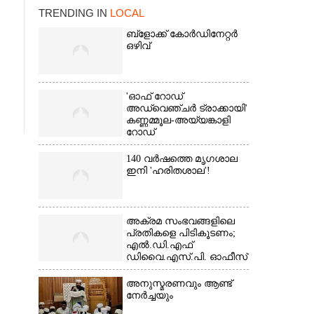
TRENDING IN
LOCAL
ബ്‌ളോക്ക് കോർഡിനേറ്റർ
ഒഴിവ്
'ഓഫ് റോഡ്
അഡ്വെഞ്ചർ ട്രാക്കായി'
കണ്ണമ്മൂല-അയ്യങ്കാളി
റോഡ്
×
140 വർഷത്തെ മൃഗശാല
ഇനി 'ഹരിതശാല'!
അക്രമ സംഭവങ്ങളിലെ
പ്രതികളെ പിടികൂടണം;
എൽ.ഡി.എഫ്
ഡിവൈ.എസ്.പി. ഓഫീസ്
മാർച്ച്
അനുസ്മരണവും ആണ്ട്
നേർച്ചയും