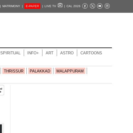
|
MATRIMONY |
E-PAPER
|
LIVE TV
|
CAL 2026
SPIRITUAL
INFO+
ART
ASTRO
CARTOONS
THRISSUR
PALAKKAD
MALAPPURAM