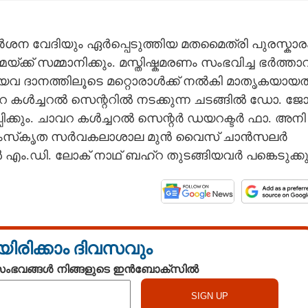
​ർ​ശ​ന​ ​വേ​ദി​യും​ ​ഏ​ർ​പ്പെ​ടു​ത്തി​യ​ ​മ​ത​മൈ​ത്രി​ ​പു​ര​സ്കാ​രം​
​യ്ക്ക് ​സ​മ്മാ​നി​ക്കും.​ ​മ​സ്തി​ഷ്ക​മ​ര​ണം​ ​സം​ഭ​വി​ച്ച​ ​ഭ​ർ​ത്താ​വ്
വ​ ​ദാ​ന​ത്തി​ലൂ​ടെ​ ​മ​റ്റൊ​രാ​ൾ​ക്ക് ​ന​ൽ​കി​ ​മാ​തൃ​ക​യാ​യ​ത
​റ​ ​ക​ൾ​ച്ച​റ​ൽ​ ​സെ​ന്റ​റി​ൽ​ ​ന​ട​ക്കു​ന്ന​ ​ച​ട​ങ്ങി​ൽ​ ​ഡോ.​ ​ജോ
​ക്കും.​ ​ചാ​വ​റ​ ​ക​ൾ​ച്ച​റ​ൽ​ ​സെ​ന്റ​ർ​ ​ഡ​യ​റ​ക്ട​ർ​ ​ഫാ.​ ​അ​നി​
 ​സം​സ്‌​കൃ​ത​ ​സ​ർ​വ​ക​ലാ​ശാ​ല​ ​മു​ൻ​ ​വൈ​സ് ​ചാ​ൻ​സ​ല​ർ​ ​
​എം.​ഡി.​ ​ലോ​ക് ​നാ​ഥ് ​ബ​ഹ്‌​റ​ ​തു​ട​ങ്ങി​യ​വ​ർ​ ​പ​ങ്കെ​ടു​ക്കു
യിരിക്കാം ദിവസവും
 സംഭവങ്ങൾ നിങ്ങളുടെ ഇൻബോക്സിൽ