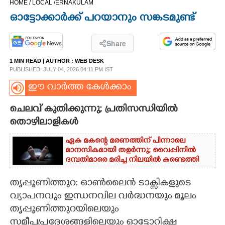
HOME /
LOCAL /
ERNAKULAM
CINEMA
ഓട്ടോക്കാർക്ക് പറയാനും സങ്കടമുണ്ട്
OPINION
Share
1 MIN READ
| AUTHOR :
WEB DESK
PHOTOS
PUBLISHED: JULY 04, 2026 04:11 PM IST
ഈ വാർത്ത കേൾക്കാം
LIFESTYLE
ചെലവ് കുതിക്കുന്നു; പ്രതിസന്ധിയിൽ
തൊഴിലാളികൾ
SPIRITUAL
ഏക മകന്റെ മരണത്തിന് പിന്നാലെ
മാനസികമായി തളർന്നു; വൈപ്പിനിൽ
INFO+
ദമ്പതിമാരെ മരിച്ച നിലയിൽ കണ്ടെത്തി
തൃപ്പൂണിത്തുറ: ഓൺലൈൻ ടാക്സികളുടെ
ART
വ്യാപനവും ഇന്ധനവില വർദ്ധനയും മൂലം
തൃപ്പൂണിത്തുറയിലെയും
ASTRO
സമീപപ്രദേശങ്ങളിലെയും ഓട്ടോറിക്ഷ