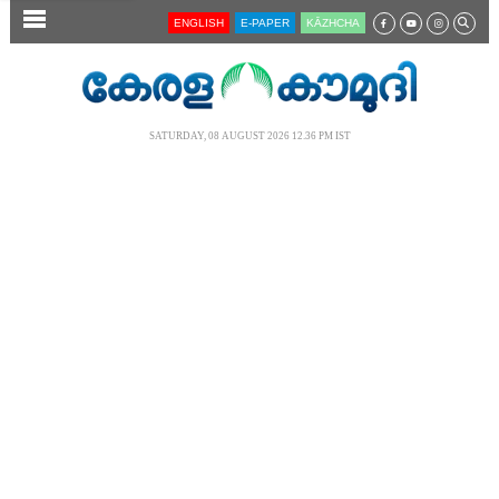
SECTIONS
ENGLISH
E-PAPER
KĀZHCHA
HOME
LATEST
SATURDAY, 08 AUGUST 2026 12.36 PM IST
AUDIO
NOTIFIED NEWS
POLL
KERALA
LOCAL
NEWS 360
CASE DIARY