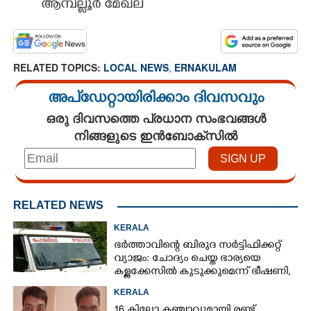
ആമ്പല്ലൂർ മേഖല
RELATED TOPICS:
LOCAL NEWS
,
ERNAKULAM
അപ്ഡേറ്റായിരിക്കാം ദിവസവും
ഒരു ദിവസത്തെ പ്രധാന സംഭവങ്ങൾ
നിങ്ങളുടെ ഇൻബോക്സിൽ
RELATED NEWS
KERALA
ഭർത്താവിന്റെ ബിരുദ സർട്ടിഫിക്കറ്റ്
വ്യാജം: ചോദ്യം ചെയ്ത ഭാര്യയെ
കള്ളക്കേസിൽ കുടുക്കുമെന്ന് ഭീഷണി,
കേസെടുത്തു
KERALA
16 കിലോ കഞ്ചാവുമായി രണ്ട്