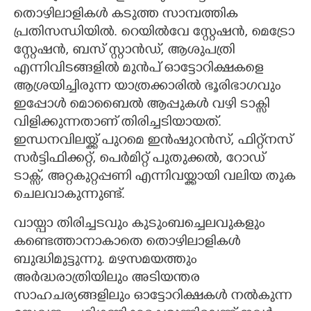
തൊഴിലാളികൾ കടുത്ത സാമ്പത്തിക
CARTOONS
പ്രതിസന്ധിയിൽ. റെയിൽവേ സ്റ്റേഷൻ, മെട്രോ
സ്റ്റേഷൻ, ബസ് സ്റ്റാൻഡ്, ആശുപത്രി
LITERATURE
എന്നിവിടങ്ങളിൽ മുൻപ് ഓട്ടോറിക്ഷകളെ
ആശ്രയിച്ചിരുന്ന യാത്രക്കാരിൽ ഭൂരിഭാഗവും
ഇപ്പോൾ മൊബൈൽ ആപ്പുകൾ വഴി ടാക്സി
ZOOM
വിളിക്കുന്നതാണ് തിരിച്ചടിയായത്.
ഇന്ധനവിലയ്ക്ക് പുറമെ ഇൻഷുറൻസ്, ഫിറ്റ്നസ്
CONTACT US
സർട്ടിഫിക്കറ്റ്, പെർമിറ്റ് പുതുക്കൽ, റോഡ്
ടാക്സ്, അറ്റകുറ്റപ്പണി എന്നിവയ്ക്കായി വലിയ തുക
ചെലവാകുന്നുണ്ട്.
വായ്പാ തിരിച്ചടവും കുടുംബച്ചെലവുകളും
കണ്ടെത്താനാകാതെ തൊഴിലാളികൾ
ബുദ്ധിമുട്ടുന്നു. മഴസമയത്തും
അർദ്ധരാത്രിയിലും അടിയന്തര
സാഹചര്യങ്ങളിലും ഓട്ടോറിക്ഷകൾ നൽകുന്ന