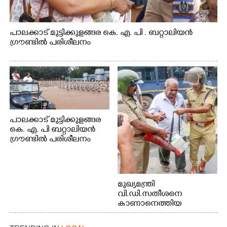
പാലക്കാട് മുട്ടിക്കുളങ്ങര കെ. എ. പി . ബറ്റാലിയൻ
ഗ്രൗണ്ടിൽ പരിശീലനം
പാലക്കാട് മുട്ടിക്കുളങ്ങര
കെ. എ. പി ബറ്റാലിയൻ
ഗ്രൗണ്ടിൽ പരിശീലനം
മുഖ്യമന്ത്രി
വി.ഡി.സതീശനെ
കാണാനെത്തിയ
മോഹനൻ നായർ