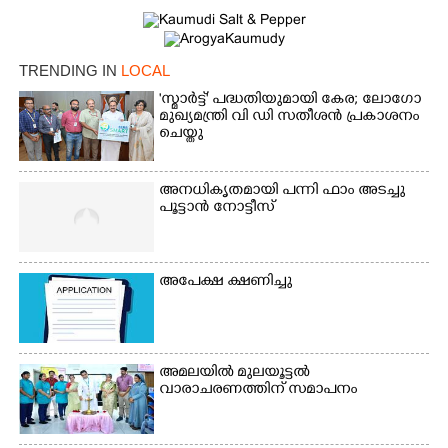
TRENDING IN
LOCAL
'സ്മാർട്ട്' പദ്ധതിയുമായി കേര; ലോഗോ
Copy Link
മുഖ്യമന്ത്രി വി ഡി സതീശൻ പ്രകാശനം
ചെയ്തു
അനധികൃതമായി പന്നി ഫാം അടച്ചു
പൂട്ടാൻ നോട്ടീസ്
അപേക്ഷ ക്ഷണിച്ചു
അമലയിൽ മുലയൂട്ടൽ
വാരാചരണത്തിന് സമാപനം