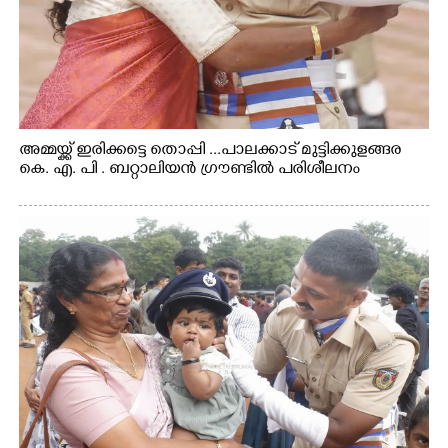
അമ്മയ്ക്ക് ഇരിക്കട്ടെ തൊപ്പി ...പാലക്കാട് മുട്ടിക്കുളങ്ങര
കെ. എ. പി . ബറ്റാലിയൻ ഗ്രൗണ്ടിൽ പരിശീലനം