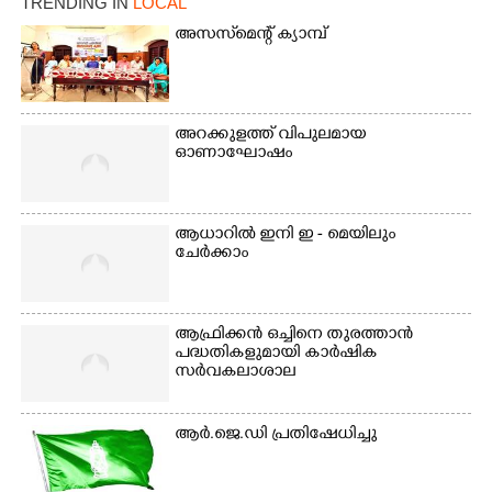
TRENDING IN
LOCAL
അസസ്‌മെന്റ് ക്യാമ്പ്
അറക്കുളത്ത് വിപുലമായ
ഓണാഘോഷം
ആധാറിൽ ഇനി ഇ - മെയിലും
ചേർക്കാം
ആഫ്രിക്കൻ ഒച്ചിനെ തുരത്താൻ
പദ്ധതികളുമായി കാർഷിക
സർവകലാശാല
ആർ.ജെ.ഡി പ്രതിഷേധിച്ചു